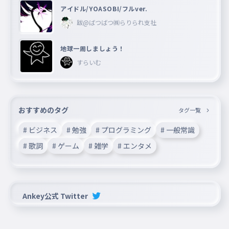
アイドル/YOASOBI/フルver.
跋@ばつばつ㈱らりられ支社
地球一周しましょう！
すらいむ
おすすめのタグ
タグ一覧
# ビジネス
# 勉強
# プログラミング
# 一般常識
# 歌詞
# ゲーム
# 雑学
# エンタメ
Ankey公式 Twitter