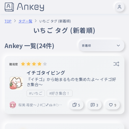
TOP
タグ一覧
いちご タグ (新着順)
いちご タグ (新着順)
Ankey 一覧
(24件)
新着順
難易度
イチゴタイピング
『イチゴ』から始まるものを集めたよ～ イチゴ好
き集合～
#いちご
#好き集合！
桜美 苺愛～♪#□💕🍰 #☁🌙
5
3
9
【引退m(_ _"m)】