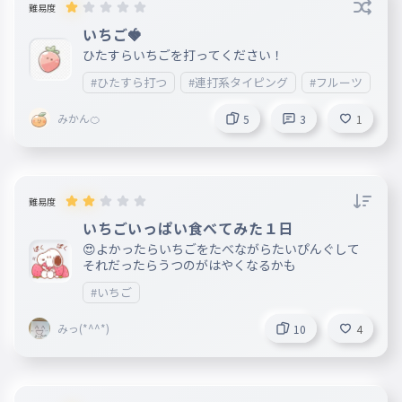
難易度
いちご🍓
ひたすらいちごを打ってください！
#ひたすら打つ
#連打系タイピング
#フルーツ
#
みかん🍊
5
3
1
難易度
いちごいっぱい食べてみた１日
😍よかったらいちごをたべながらたいぴんぐして
それだったらうつのがはやくなるかも
#いちご
みっ(*^^*)
10
4