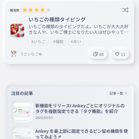
難易度
いちごの種類タイピング
いちごの種類のタイピングだよ。いちごが大大大好
きな人や、いちご博士になりたい人はぜひやってみ
てね🍓今日は赤いいちごの種類のタイピングを作っ
#いちご
#種類
#赤い
たけど今度は白いいちごの種類のタイピングを作る
から楽しみにしてね😀ちなみにわたしは昨日、いち
うさいちご🍓
ごじゃなくてスイカを食べたよ🍉果物全部大好き❤
69
11
注目の記事
記事一覧
新機能をリリース! Ankeyごとにオリジナルの
タグを複数設定できる『タグ機能』を紹介
2023/03/23
Ankey を最上部に固定できるピン留め機能を使
ってみよう📌