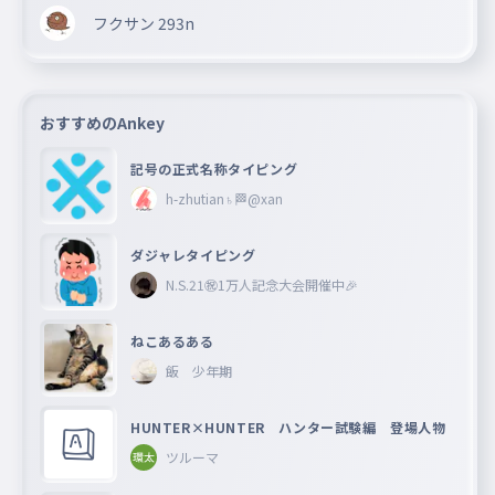
フクサン 293n
おすすめのAnkey
記号の正式名称タイピング
h-zhutian♄🏁@xan
ダジャレタイピング
N.S.21㊗︎1万人記念大会開催中🎉
ねこあるある
飯 少年期
HUNTER×HUNTER ハンター試験編 登場人物
ツルーマ