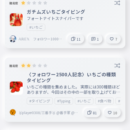
難易度
ガチムズいちごタイピング
フォートナイトスナイパーです
#いちご
𝔸ℝ𝔼𝕏 フォロワー1000人
11
1
7
突破挑戦中 ＃毎日
投稿 （土日なし）
難易度
〈フォロワー2500人記念〉いちごの種類
タイピング
いちごの種類を集めました。 実際には300種類ほど
ありますが、今回はその中の一部を取り上げており
ます。(情報が見つからなかった) 画像は大半が著作
#タイピング
#Typing
#いちご
#食べ物
#フル
権に引っかかりそうなやつだったのでやめておきま
した。 引用元↓ https://foodslink.jp/syokuzaihya
🥈player0308/三番手🥈 @番手軍 @AH
kka/syun/fruit/Strawberry-varie.htm https://ank
81
10
SDD偽アカ通報軍 @𝐻𝑦𝑝𝑒𝑟
ey.io/wordbooks/cha455a23akg0309bet0 いちご
のひと さんに感謝!