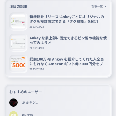
注目の記事
記事一覧
新機能をリリース! Ankeyごとにオリジナルの
タグを複数設定できる『タグ機能』を紹介
2023/03/23
Ankey を最上部に固定できるピン留め機能を使
ってみよう📌
2023/03/10
総額100万円! Ankey を紹介してくれた人全員
にもれなく Amazon ギフト券 5000 円分をプレ
ゼントキャンペーン!!
2023/02/10
おすすめのユーザー
あまをと。
KEN25