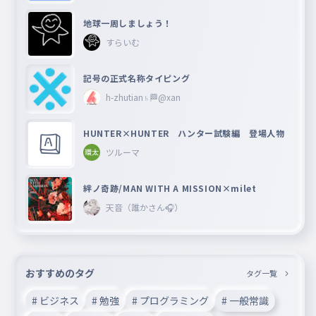
地球一周しましょう！
すらいむ
記号の正式名称タイピング
h-zhutian♄🏁@xan
HUNTER×HUNTER ハンター試験編 登場人物
ツルーマ
絆ノ奇跡/MAN WITH A MISSION×milet
天音（誰かさん🎧）
おすすめのタグ
タグ一覧
# ビジネス
# 勉強
# プログラミング
# 一般常識