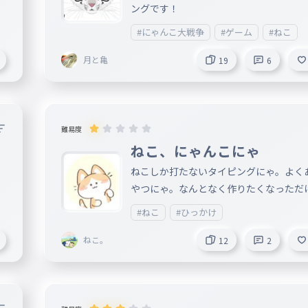
ングです！
#にゃんこ大戦争
#ゲーム
#ねこ
月と亀
19
6
難易度
ねこ、にゃんこにゃ
ねこしか打たないタイピングにゃ。よく
やつにゃ。なんとなく作りたくなっただ
ねんけどにゃ。うつ文字が違うひっかけ
#ねこ
#ひっかけ
るにゃー！
ねこ。
12
2