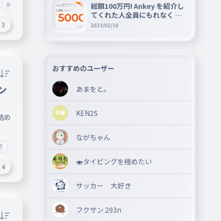
#ゲーム
#キャラクター
#最強ランキング
総額100万円! Ankey を紹介し
てくれた人全員にもれなく A
mazon ギフト券 5000 円分を
3
2023/02/10
プレゼントキャンペーン!!
おすすめのユーザー
ン
あまをと。
KEN25
詰め
ながちゃん
さ
🍣タイピングを極めたい
4
サッカー 大好き
フクサン 293n