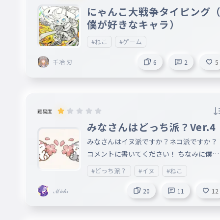
にゃんこ大戦争タイピング
僕が好きなキャラ）
#ねこ
#ゲーム
千冶 刃
6
2
5
難易度
みなさんはどっち派？Ver.4
みなさんはイヌ派ですか？ネコ派ですか？
コメントに書いてください！ ちなみに僕は
ネコ派です！ イヌ派 3票 ネコ派 7票 最終
#どっち派？
#イヌ
#ねこ
投票は10月25日です！
ℳ𝒾𝒸𝒽𝒾
20
11
12