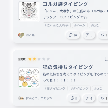
コルガ族タイピング
「にゃんこ大戦争」の伝説のネコルガ族の
ャラクターのタイピングです。
#にゃんこ大戦争
#ゲーム
#ねこ
月と亀
10
1
2
難易度
猫の気持ちタイピング
猫の気持ちを考えてタイピングを作るので
ってね！！！！！！！
#猫タイピング
#タイピング
#ねこ
抹茶らて。こあら🐨
8
6
3