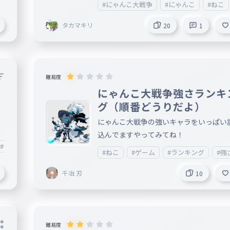
#にゃんこ大戦争
#にゃんこ
#ねこ
タカマキリ
20
1
難易度
にゃんこ大戦争強さランキ
ピ
グ（順番どうりだよ）
にゃんこ大戦争の強いキャラをいっぱい
込んでますやってみてね！
#タイピング
#ゲーム
#無課金キャラ
#ねこ
#ゲーム
#ランキング
#強
千冶 刃
10
難易度