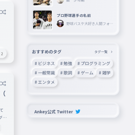
プロ野球選手の名前
野球バスケ大好き人間フォロ
ーしてね―
おすすめのタグ
タグ一覧
2
# ビジネス
# 勉強
# プログラミング
# 一般常識
# 歌詞
# ゲーム
# 雑学
# エンタメ
グ（
て
Ankey公式 Twitter
グも
！