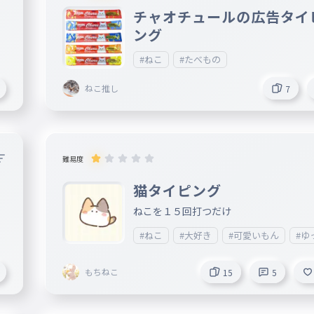
（
チャオチュールの広告タイ
ング
#ねこ
#たべもの
ねこ推し
7
難易度
猫タイピング
ねこを１５回打つだけ
#ねこ
#大好き
#可愛いもん
#ゆ
もちねこ
15
5