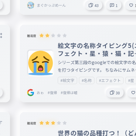
まぐかっぷめーん
43
1
難易度
絵文字の名称タイピング5(
ワ
フェクト・星・猿・猫・記
関連)
シリーズ第三段のgoogleでの絵文字の
を打つタイピングです。 ちなみにサムネイ
ルは2021年絵文字ランキング5位の絵文
#絵文字
#名称
#エフェクト
#星
す。
おゎ #復帰 #復帰は嘘
30
難易度
ネ
世界の猫の品種打つ！（ど