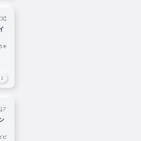
イ
のキ
2
ン
イピ