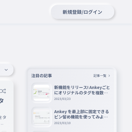
新規登録/ログイン
注目の記事
記事一覧
新機能をリリース! Ankeyごと
にオリジナルのタグを複数設
定できる『タグ機能』を紹介
タ
2023/03/23
Ankey を最上部に固定できる
ピン留め機能を使ってみよう
をタ
📌
2023/03/10
よ