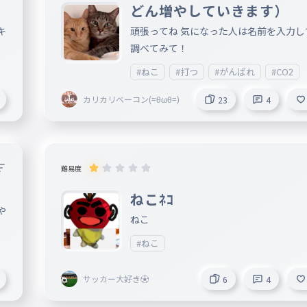
どん増やしていきます）
キ
頑張ってね 気になった人は名前を入力し
調べてみて！
#ねこ
#打つ
#がんばれ
#CO2
カリカリベーコン(=θωθ=)
23
4
難易度
ねこﾈｺ
や
ねこ
#ねこ
サッカー大好き⚽
6
4