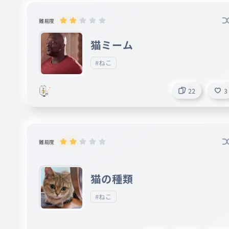
難易度
猫ミーム
#ねこ
22
3
難易度
猫の種類
#ねこ