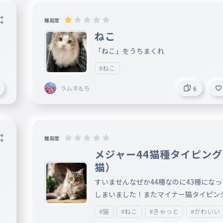
難易度
ねこ
「ねこ」をうちまくれ
#ねこ
ラムネもち
6
難易度
メジャー44猫種タイピン
猫）
すいませんなぜか44種なのに43種になっ
しまいました！またマイナー猫タイピン
作るつもりなのでよろしくお願いします
#猫
#ねこ
#きゃっと
#かわいい
後で写真も付けます！