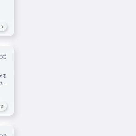
3
ある
けや
もあ
3