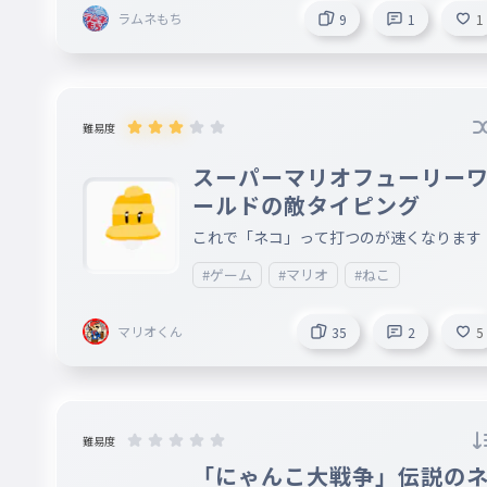
ラムネもち
9
1
1
難易度
スーパーマリオフューリー
ールドの敵タイピング
これで「ネコ」って打つのが速くなります
#ゲーム
#マリオ
#ねこ
マリオくん
35
2
5
難易度
「にゃんこ大戦争」伝説の