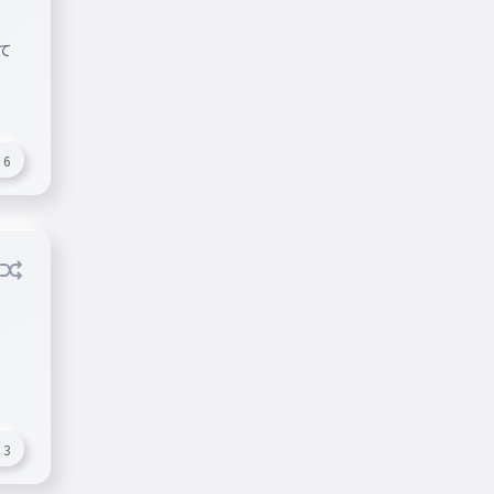
て
6
3