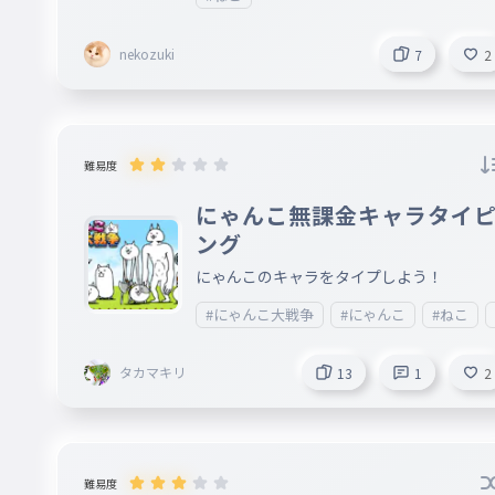
nekozuki
7
2
難易度
にゃんこ無課金キャラタイ
ング
にゃんこのキャラをタイプしよう！
#にゃんこ大戦争
#にゃんこ
#ねこ
タカマキリ
13
1
2
難易度