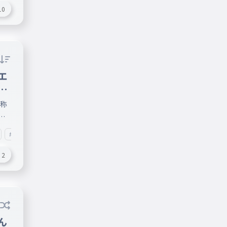
10
エ
号
名称
字で
#猿
#さる
#猫
#ねこ
#記号
2
ん