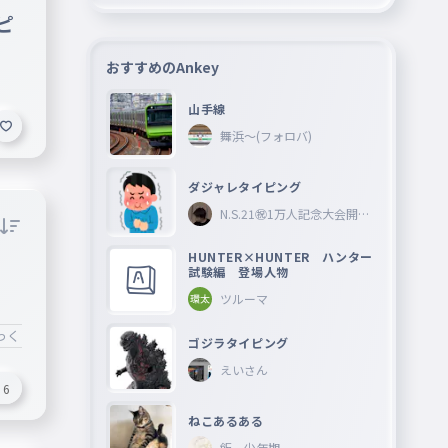
ピ
おすすめのAnkey
山手線
舞浜〜(フォロバ)
ダジャレタイピング
N.S.21㊗︎1万人記念大会開催
中🎉
HUNTER×HUNTER ハンター
試験編 登場人物
ツルーマ
っくりやるのがおすすめ
#猫の写真がでてくるから
ゴジラタイピング
えいさん
6
ねこあるある
飯 少年期