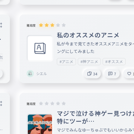
難易度
私のオススメのアニメ
ー
私が今まで見てきたオススメアニメをタ
ングにしてみました
歌詞
#タイピング
#Typing
#アニメ
#神アニメ
#オススメ
シエル
34
7
難易度
マジで泣ける神ゲー見つけ
特にツーが…
こ
マジでみんなゆーちゅぶでもいいからみ