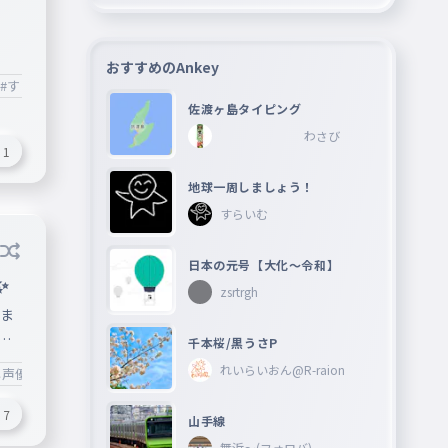
おすすめのAnkey
#すごい
#勉強
#一般常識
佐渡ヶ島タイピング
わさび
1
地球一周しましょう！
すらいむ
日本の元号【大化〜令和】
️
zsrtrgh
みま
た
千本桜/黒うさP
介タ
れいらいおん@R-raion
し声優さん
の
ある
7
山手線
して
舞浜〜(フォロバ)