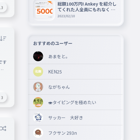
総額100万円! Ankey を紹介し
13
てくれた人全員にもれなく A
mazon ギフト券 5000 円分を
2023/02/10
プレゼントキャンペーン!!
おすすめのユーザー
あまをと。
です
本
KEN25
りま
#対策
#タイピング
#タイピング練習
#オススメ
#AI
#生成A
」
ながちゃん
嬉し
3
ん
🍣タイピングを極めたい
ない
サッカー 大好き
フクサン 293n