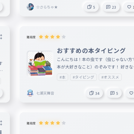
☆さらちゃ★
5
23
難易度
い
おすすめの本タイピング
こんにちは！本の虫です（虫じゃない方
す
本が大好きなこと）のぞみです！ 好きな
な
を思いっきり詰め込んだタイピングを作
#本
#タイピング
#オススメ
#エンタメ
#インフルエンザ
#感染症
#感染症予防
#予防策
した コメントで、「この本面白いよね〜
せ
とか「面白そう！」とか言ってくれたら
七瀬天舞音
34
5
いです ぜひ、タイピングで紹介した本読
でみてください！（趣味が古いとか言わ
でね!?一応10代だからね!?）
難易度
画