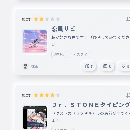
難易度
恋風サビ
私が好きな曲です！ ぜひやってみてくださ
い
#恋風
#オススメ
抹茶
7
8
9
難易度
Ｄｒ．ＳＴＯＮＥタイピン
ドクストのセリフやキャラの名前が出てく
よ！