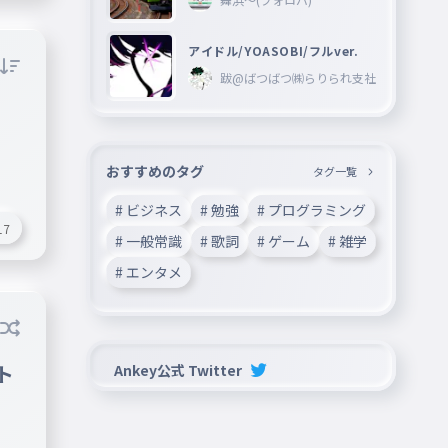
声
説
アイドル/YOASOBI/フルver.
で、
跋@ばつばつ㈱らりられ支社
たほ
けて
！！
おすすめのタグ
タグ一覧
# ビジネス
# 勉強
# プログラミング
17
# 一般常識
# 歌詞
# ゲーム
# 雑学
# エンタメ
ト
Ankey公式 Twitter