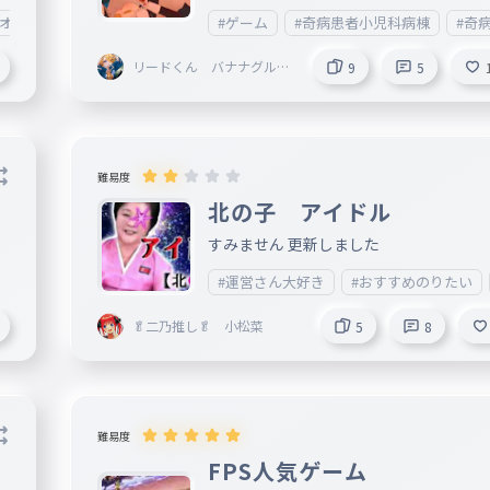
#オススメ
#ゲーム
#奇病患者小児科病棟
#奇
す
リードくん バナナグルー
9
5
プ
難易度
北の子 アイドル
すみません 更新しました
#運営さん大好き
#おすすめのりたい
🥬二乃推し🥬 小松菜
5
8
難易度
FPS人気ゲーム