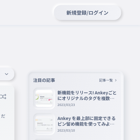
新規登録/ログイン
注目の記事
記事一覧
新機能をリリース! Ankeyごと
にオリジナルのタグを複数設
定できる『タグ機能』を紹介
2023/03/23
くだ
Ankey を最上部に固定できる
ピン留め機能を使ってみよう
📌
2023/03/10