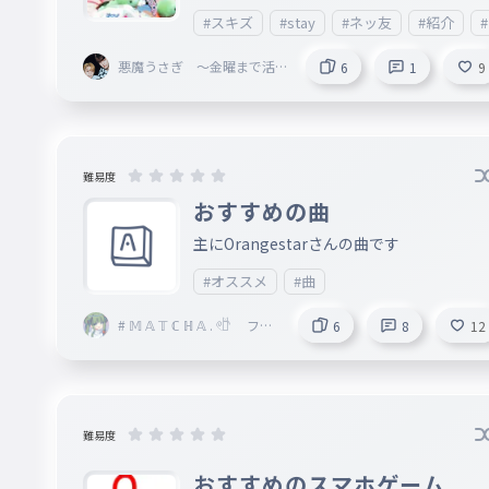
とのないSTAYの人は退会してしまった人以
#スキズ
#stay
#ネッ友
#紹介
外の人とは一度話したほうが良いと思いま
！ ※画像はリノのケミです！紹介してる人
悪魔うさぎ 〜金曜まで活動
6
1
9
休止〜
たちのアイコンではないのでご注意を！
難易度
おすすめの曲
主にOrangestarさんの曲です
#オススメ
#曲
# 𝕄 𝔸 𝕋 ℂ ℍ 𝔸 . 𓏲𓎨 フォ
6
8
12
ロバ確定
難易度
おすすめのスマホゲーム