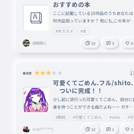
おすすめの本
ここに記載している10作品のうちあなたは
何作品知っていますか？ 他にも,この本が
すすめや,読みやすい本とかと言う情報をコ
#オススメ
#本
メント欄に書いてください。お願いします
透間明人
10
5
6
難易度
可愛くてごめん.フル/shito.
ついに完成！！
少し前に流行った可愛くてごめん、自分に
身を持つことができる曲だよねーー ガチ正
確だから、是非プレイしてねーー
#歌詞
#可愛くてごめん
#shito
#
수모(*^▽^*)
32
1
5