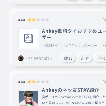
難易度
Ankey歌詞タイおすすめユ
ザー
#歌詞タイ
#オススメ
#ユーザー
#
N.S.21㊗︎1万人記念大会
31
37
40
開催中🎉
難易度
Ankeyのネッ友STAY紹介
突然ですがAnkeyのネッ友STAYを紹介した
いと思います。みんないい人なので喋った