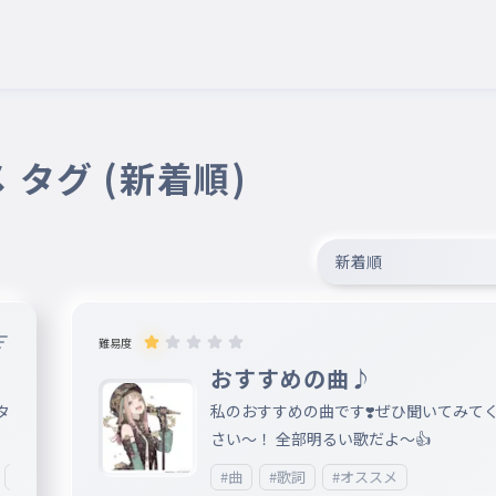
 タグ (新着順)
新着順
難易度
おすすめの曲♪
タ
私のおすすめの曲です❣️ぜひ聞いてみて
さい〜！ 全部明るい歌だよ〜👍
か
#面白い
#seju
#曲
#歌詞
#オススメ