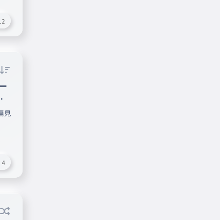
12
ー
偏
偏見
4