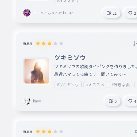
#オススメ
ヨーメイちゃんかわいい
21
2
難易度
ツキミソウ
ツキミソウの歌詞タイピングを作りました
最近ハマってる曲です。聞いてみて〜
#ツキミソウ
#オススメ
#好きな曲
kayo
5
4
難易度