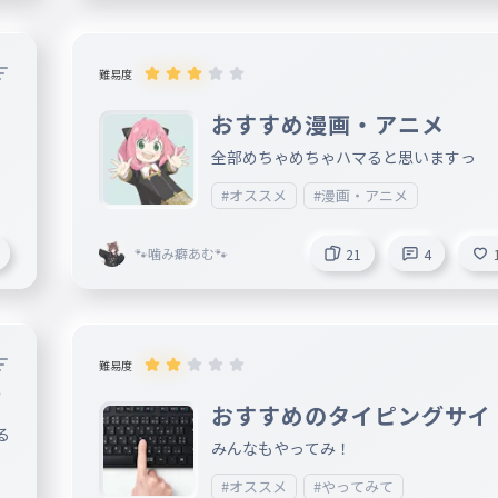
みてくださいね☆ チラッと一番大好きな
優さんが書いてあるかも、、、、？ 下の
明文にちょっとグロいよとか書いてるの
難易度
アニメを見ようかなという方はそれを見
おすすめ漫画・アニメ
うがいいかもしれません（全部完全に書
るわけでもないのでご了承下さいねぇぇ
全部めちゃめちゃハマると思いますっ
！！）
#オススメ
#漫画・アニメ
🐾噛み癖あむ🐾
21
4
難易度
グ
おすすめのタイピングサイ
る
みんなもやってみ！
#オススメ
#やってみて