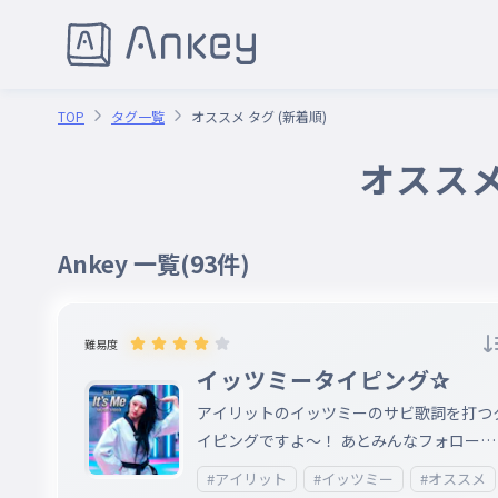
TOP
タグ一覧
オススメ タグ (新着順)
オススメ
Ankey 一覧
(93件)
難易度
イッツミータイピング✰
アイリットのイッツミーのサビ歌詞を打つ
イピングですよ〜！ あとみんなフォローあ
りがとう！フォロバする！フォロバされな
#アイリット
#イッツミー
#オススメ
ったらコメント で教えて！あと「！」は打