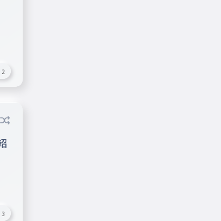
2
紹
#勉強
#面白い
#オススメ
#最高
3