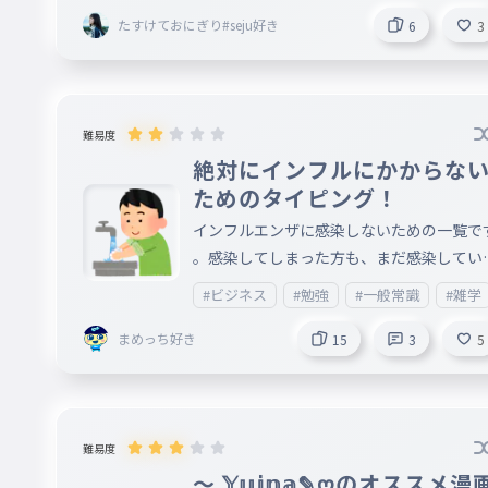
たなくていいよ！ おしだれ？カエルは、モ
たすけておにぎり#seju好き
6
3
カ！
難易度
絶対にインフルにかからな
ためのタイピング！
インフルエンザに感染しないための一覧で
。感染してしまった方も、まだ感染してい
い人も、対策を心がけましょう！！ ※あま
#ビジネス
#勉強
#一般常識
#雑学
りにもネタがなかったため、生成AIに作ら
てもらいました。
まめっち好き
15
3
5
難易度
～ 𝕐𝕦𝕚𝕟𝕒✎ღのオススメ漫