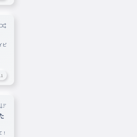
イピ
11
た
て！