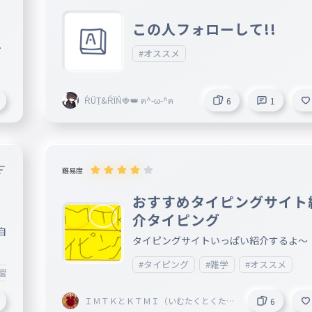
この人フォローして!!
お
#オススメ
。
ŔÜṮ&ŔÏŃ🍓👑 ฅ^-ω-^ฅ
6
1
難易度
おすすめタイピングサイト
介タイピング
自
タイピングサイトいっぱい紹介するよ～
#タイピング
#雑学
#オススメ
可愛い
#暇つぶし
#ハマり注意
#雑学
#楽しい
#タイピング
ＩＭＴＫとＫＴＭＩ（いむたくとくたむ
6
い）公式