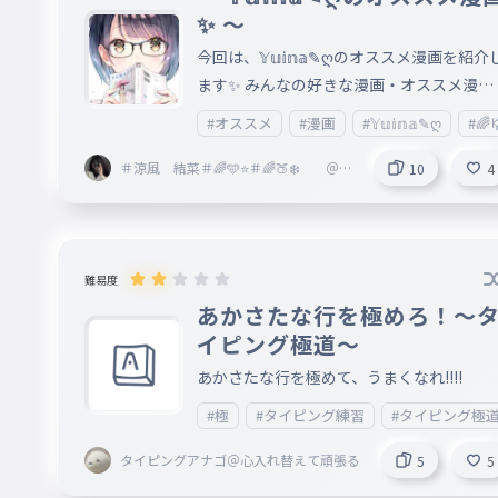
✨ ～
今回は、𝕐𝕦𝕚𝕟𝕒✎ღのオススメ漫画を紹介
ます✨ みんなの好きな漫画・オススメ漫画
も教えてね🎵 画像は、その漫画の1巻だよ！
#オススメ
#漫画
#𝕐𝕦𝕚𝕟𝕒✎ღ
#
🎵＝物語 ✨＝作者
＃涼風 結菜＃🌈🩵⭐＃🌈🍑❄️ ＠💕
10
4
るな🩵らぶ💕
難易度
あかさたな行を極めろ！〜
イピング極道〜
あかさたな行を極めて、うまくなれ!!!!
#極
#タイピング練習
#タイピング極
タイピングアナゴ＠心入れ替えて頑張る
5
5