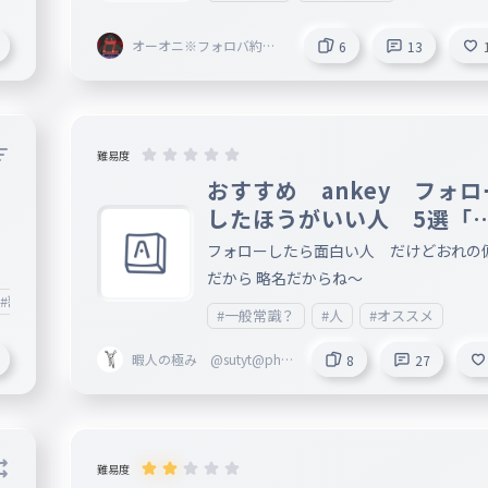
オーオニ※フォロバ約束･
6
13
3/18引退)
難易度
おすすめ ankey フォロ
したほうがいい人 5選「
。
見」
フォローしたら面白い人 だけどおれの
だから 略名だからね～
#歌詞
#歌詞タイピング
#一般常識？
#人
#オススメ
暇人の極み @sutyt@pha
8
27
ndor
難易度