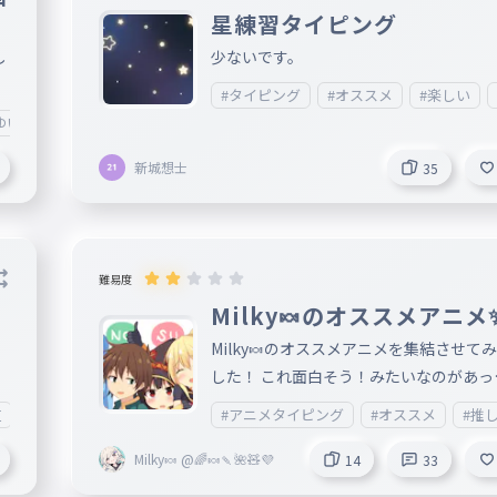
星練習タイピング
少ないです。
し
#タイピング
#オススメ
#楽しい
ゆいなの部屋🩵
新城想士
35
難易度
タ
Milky🍬のオススメアニメ✨
Milky🍬のオススメアニメを集結させて
した！ これ面白そう！みたいなのがあっ
らぜひ見てみてねっ！（宣伝２（自己紹
#アニメタイピング
#オススメ
#推
道
#練習
#オススメ
#雑学
#勉強
イピング見ればわかります）） あと、私
大好きな声優さんが演じているキャラが
Milky🍬 @🌈🍬🍡🌺🧸💜
14
33
アニメも複数ありますので、良ければ探