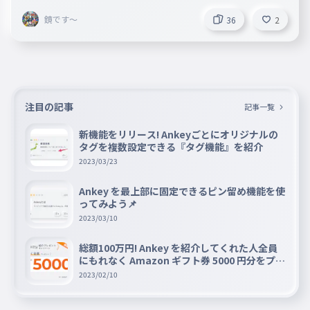
鏡です〜
36
2
注目の記事
記事一覧
新機能をリリース! Ankeyごとにオリジナルの
タグを複数設定できる『タグ機能』を紹介
2023/03/23
Ankey を最上部に固定できるピン留め機能を使
ってみよう📌
2023/03/10
総額100万円! Ankey を紹介してくれた人全員
にもれなく Amazon ギフト券 5000 円分をプレ
ゼントキャンペーン!!
2023/02/10