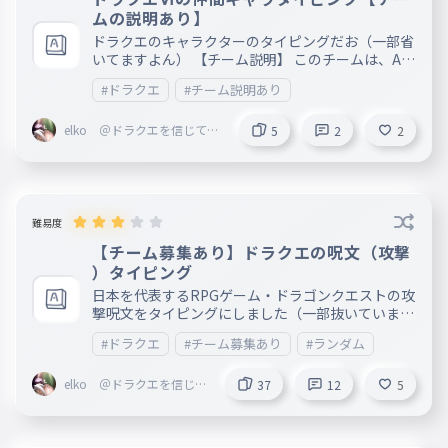
ムの説明あり】
ドラクエのキャラクターのタイピングだお（一部省
いてますよん） 【チーム説明】 このチームは、An
keyでドラクエの魅力、知識、キャラクター名など
#ドラクエ
#チーム説明あり
などを広め（このチームを作った本人以外のチーム
募集・告知はなし）、パドレットではドラクエの魅
elko ＠ドラクエを信じて生
力について語り合う、そして好きなキャラ、使う呪
5
2
2
きる【スクエニLOVE】
文などなどでネタ系の争いとかしてもいい、タイピ
ング兼雑談チームです そして、参加条件があります
①最低限のドラクエ知識を持っている（呪文を5つ
以上覚えてるなど） ②Ankeyを始めて1ヶ月以上た
っている ③Ankeyをプレイした回数30回以上 ④2.5
難易度
打鍵以上ある ⑤最高スコアが370以上 です 比較的
【チーム募集あり】ドラクエの呪文（攻撃
緩めにしてあるのでたくさん入ってきてほしいです
）タイピング
プロフィールの紹介文にパドレのURL載ってます
日本を代表するRPGゲーム・ドラゴンクエストの攻
撃呪文をタイピングにしました（一部抜いています
） 【チームメンバー募集について】 チーム、「ド
#ドラクエ
#チーム募集あり
#ランダム
ラクエを信じて生きる」のメンバーを募集していま
す 少しでもドラクエの知識がある人は是非入って
elko ＠ドラクエを信じて
ほしいです！ URL→https://padlet.com/s2108541
37
12
5
生きる【スクエニLOVE】
_1/padlet-ddvt7ywkvhjv9om9 メンバー︰eruko
（コンドウチヒロ ※偽名です） ラズ（ラズベリ
ームース） あ、タイピング主目的じゃないなら【