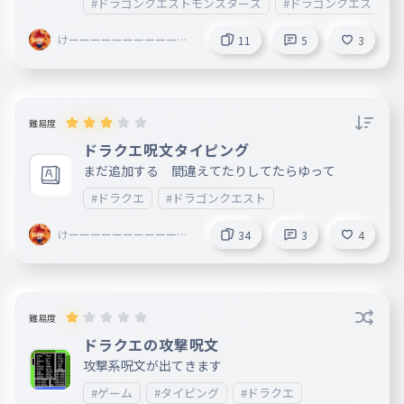
#ドラゴンクエストモンスターズ
#ドラゴンクエスト
クエ９の宝のボスの知ってるやつだけです。
けーーーーーーーーーーー
11
5
3
ーーーーー
難易度
ドラクエ呪文タイピング
まだ追加する 間違えてたりしてたらゆって
#ドラクエ
#ドラゴンクエスト
けーーーーーーーーーーー
34
3
4
ーーーーー
難易度
ドラクエの攻撃呪文
攻撃系呪文が出てきます
#ゲーム
#タイピング
#ドラクエ