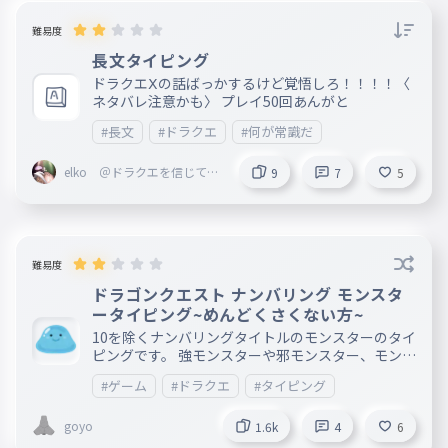
難易度
長文タイピング
ドラクエⅩの話ばっかするけど覚悟しろ！！！！〈
ネタバレ注意かも〉 プレイ50回あんがと
#長文
#ドラクエ
#何が常識だ
elko ＠ドラクエを信じて生
9
7
5
きる【スクエニLOVE】
難易度
ドラゴンクエスト ナンバリング モンスタ
ータイピング~めんどくさくない方~
10を除くナンバリングタイトルのモンスターのタイ
ピングです。 強モンスターや邪モンスター、モンス
ターではないと思われるものを削除してやりやすく
#ゲーム
#ドラクエ
#タイピング
しました。
goyo
1.6k
4
6