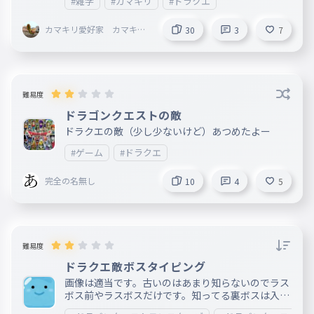
#雑学
#カマキリ
#ドラクエ
カマキリ愛好家 カマキリ
30
3
7
可愛すぎ Mantis love
難易度
ドラゴンクエストの敵
ドラクエの敵（少し少ないけど）あつめたよー
#ゲーム
#ドラクエ
完全の名無し
10
4
5
難易度
ドラクエ敵ボスタイピング
画像は適当です。古いのはあまり知らないのでラス
ボス前やラスボスだけです。知ってる裏ボスは入れ
ます。 ドラ