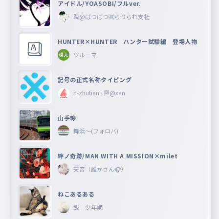
アイドル/YOASOBI/フルver.
跋@ばつばつ㈱らりられ支社
HUNTER×HUNTER ハンター試験編 登場人物
ツルーマ
記号の正式名称タイピング
h-zhutian♄🏁@xan
山手線
舞浜〜(フォロバ)
絆ノ奇跡/MAN WITH A MISSION×milet
天音（誰かさん🎧）
ねこあるある
飯 少年期