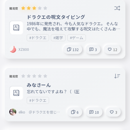
〇〇あり】って書いとけばよくね？の案を使用しま
した
難易度
ドラクエの呪文タイピング
1986年に発売され、今も人気なドラクエ。 そんな
中でも、魔法を唱えて攻撃する呪文はたくさんあり
ます。 貴方はいくつ知っていますか？ 他にも呪文
#ドラクエ
#雑学
#ゲーム
があったら教えてください!!
XZ800
132
3
12
難易度
みなさーん
忘れてないですよね？（（圧
#ドラクエ
elko ＠ドラクエを信じて
6
10
3
生きる【スクエニLOVE】