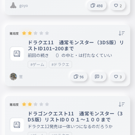
goyo
498
2
難易度
ドラクエ11 通常モンスター（3DS版）リ
ストID101~200まで
前回の続き （）の中と・は打たなくていい
#ゲーム
#ドラクエ
狂
96
3
3
難易度
ドラゴンクエスト11 通常モンスター（3
DS版）リストID００１〜１００まで
ドラクエ12発売は一体いつになるのだろうか