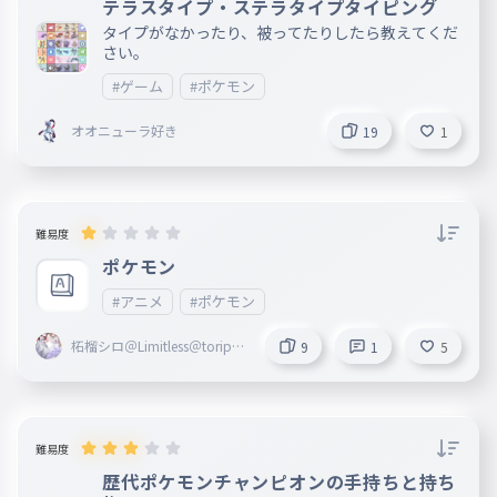
テラスタイプ・ステラタイプタイピング
タイプがなかったり、被ってたりしたら教えてくだ
さい。
#ゲーム
#ポケモン
オオニューラ好き
19
1
難易度
ポケモン
#アニメ
#ポケモン
柘榴シロ＠Limitless＠toripro
9
1
5
Z＠Blosso＠marisas
難易度
歴代ポケモンチャンピオンの手持ちと持ち