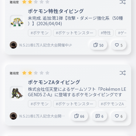
難易度
ポケモン特性タイピング
未完成. 追加:第1弾【攻撃・ダメージ強化系（50種
）】(2026/04/04)
#ポケモン
#ポケットモンスター
#特性
#ゲーム
N.S.21㊗︎1万人記念大会開催中🎉
50
5
難易度
ポケモンZAタイピング
株式会社任天堂によるゲームソフト『Pokémon LE
GENDS Z-A』に登場するポケモンタイピングです
#ポケモン
#ポケットモンスター
#ポケモンZA
#
N.S.21㊗︎1万人記念大会開催
66
6
6
中🎉