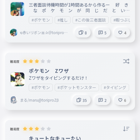
三者面談待機時間が1時間あるから作るー 好 き
な ポ ケ モ ン が 同 じ だ と い
い な あ たまに増やすかも
#ポケモン
#推し
#この後三者面談
#暇つぶし
໑赤いリボン🎀✰＠toriproZ
8
5
4
＠Blossoms副＠marisa＠rib
bon創@mugenn
難易度
ポケモン Zワザ
Zワザをタイピングするだけ！
#ポケモン
#ポケットモンスター
#タイピング
#
まる/maru@toriproZβ
35
2
6
難易度
キュートなキューたい