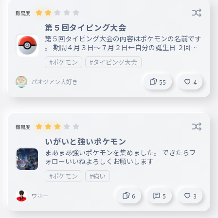
難易度
第５回タイピング大会
第５回タイピング大会の内容はポケモンの名前です
。 期間４月３日〜７月２日←自分の誕生日 ２回同
じ名前のポケモンがいたらコメントで教えてくださ
#ポケモン
#タイピング大会
い（できれば） 【参加条件】 ピン溜めのタイピ
ングで準上級者以上のランクを取る 前回のタイ
パオジアン大好き
ピング大会で１２位以上のこと（第４回タイピング
55
4
大会１位〜１２位に名前がある人のことです。）
ひらがなタイピングで８５０以上のスコアを取るこ
と 一つでも当てはまったらOKです ポケモンの名前
の量は毎日増やそうを思います。
難易度
いがいと強いポケモン
まあまあ強いポケモンを集めました。 できたらフ
ォローいいねよろしくお願いします
#ポケモン
#強い
ワホー
6
5
3