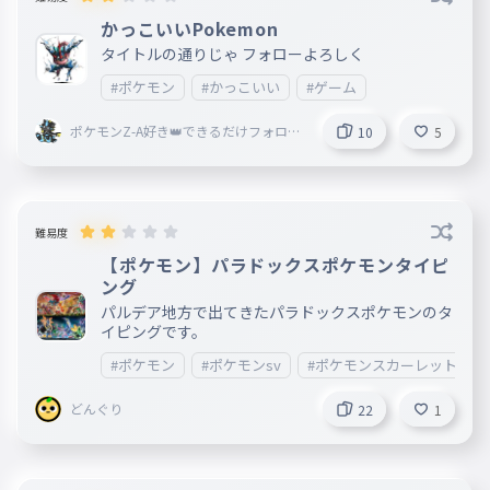
かっこいいPokemon
タイトルの通りじゃ フォローよろしく
#ポケモン
#かっこいい
#ゲーム
ポケモンZ-A好き👑できるだけフォロバ
10
5
👑
難易度
【ポケモン】パラドックスポケモンタイピ
ング
パルデア地方で出てきたパラドックスポケモンのタ
イピングです。
#ポケモン
#ポケモンsv
#ポケモンスカーレットバイ
どんぐり
22
1