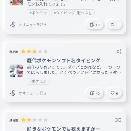
モンも入れています。
#ポケモン
#タイピング_暇つぶし
オオニューラ好き
18
1
難易度
歴代ポケモンソフト名タイピング
前作のりめいくです。ダイパとかrsなど、一つ一つ
でばらしました。とくべつソフト他にあったら教え
てください
#ポケモン
オオニューラ好き
40
6
難易度
好きなポケモンでも教えますかー