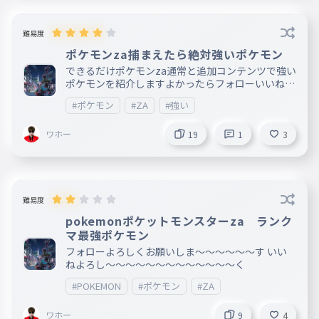
難易度
ポケモンza捕まえたら絶対強いポケモン
できるだけポケモンza通常と追加コンテンツで強い
ポケモンを紹介しますよかったらフォローいいねよ
ろしくお願いします 色違いポケモン150匹超えたよ
#ポケモン
#ZA
#強い
〜ヾ(｡>﹏<｡)ﾉﾞ✧*。嬉しい
ワホー
19
1
3
難易度
pokemonポケットモンスターza ランク
マ最強ポケモン
フォローよろしくお願いしま〜〜〜〜〜〜す いい
ねよろし〜〜〜〜〜〜〜〜〜〜〜〜〜く
#POKEMON
#ポケモン
#ZA
ワホー
9
4