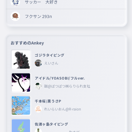
サッカー 大好き
フクサン 293n
おすすめのAnkey
ゴジラタイピング
えいさん
アイドル/YOASOBI/フルver.
跋@ばつばつ㈱らりられ支社
千本桜/黒うさP
れいらいおん@R-raion
佐渡ヶ島タイピング
わさび