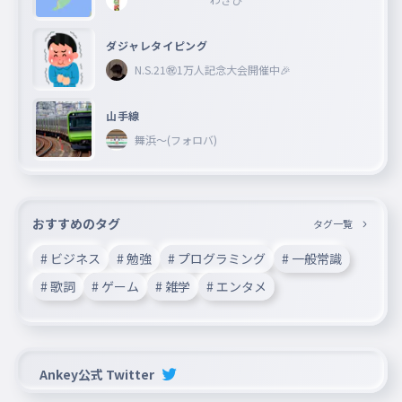
ダジャレタイピング
N.S.21㊗︎1万人記念大会開催中🎉
山手線
舞浜〜(フォロバ)
おすすめのタグ
タグ一覧
# ビジネス
# 勉強
# プログラミング
# 一般常識
# 歌詞
# ゲーム
# 雑学
# エンタメ
Ankey公式 Twitter