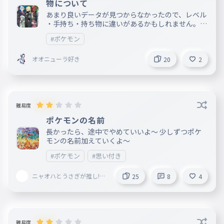
物について
あまり良いデータが見つからなかったので、レベル
・手持ち・持ち物に違いがあるかもしれません。知
ってる方いたら教えてください。作成中です。また
#ポケモン
、自身がチャンピオンとなるサンムーン及びウルト
ラサンムーンはククイ＆ハウで考えてあり、ORAS
オオニューラ好き
（オメガルビー・アルファサファイア）は対象には
20
2
していませんが、BW2、ポケットモンスターエメラ
ルド（ミクリがチャンピオン）等は対象にしていま
す。
難易度
ポケモンの名前
長かったら、途中でやめていいよ〜 少しずつポケ
モンの名前加えていくよ〜
#ポケモン
#思い付き
ニャオハとうさぎが推し!
25
8
4
フォロバするよ〜
難易度