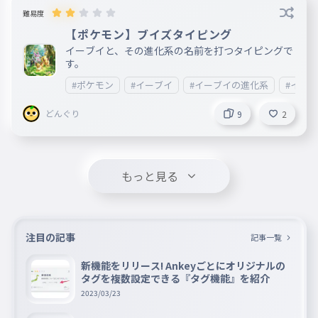
難易度
【ポケモン】ブイズタイピング
イーブイと、その進化系の名前を打つタイピングで
す。
#ポケモン
#イーブイ
#イーブイの進化系
#イー
どんぐり
9
2
もっと見る
注目の記事
記事一覧
新機能をリリース! Ankeyごとにオリジナルの
タグを複数設定できる『タグ機能』を紹介
2023/03/23