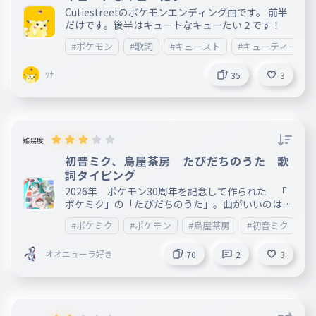
Cutiestreetのポケモンエンディング曲です。 前半
だけです。後半はキュートなキューたい２です！
#ポケモン
#歌詞
#キュースト
#キューティース
ﾂﾅ
35
3
難易度
初音ミク、烏屋茶房 たびだちのうた 歌
詞タイピング
2026年 ポケモン30周年を記念して作られた 「
ポケミク」の「たびだちのうた」。曲がいいのはも
ちろん、裏で流れている音源の作り込みが細かい曲
#ポケミク
#ポケモン
#烏屋茶房
#初音ミク
です。 https://www.youtube.com/watch?v=E8S1
wGgqxqM←参考になった動画です。是非どうぞ
オオニューラ好き
70
2
3