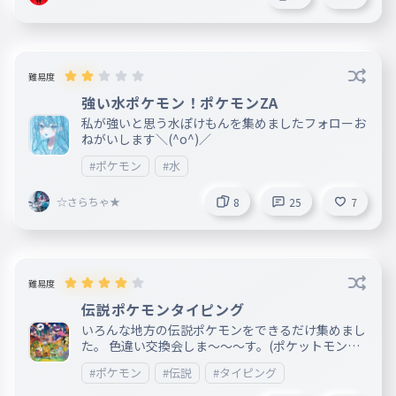
難易度
強い水ポケモン！ポケモンZA
私が強いと思う水ぽけもんを集めましたフォローお
ねがいします＼(^o^)／
#ポケモン
#水
☆さらちゃ★
8
25
7
難易度
伝説ポケモンタイピング
いろんな地方の伝説ポケモンをできるだけ集めまし
た。 色違い交換会しま〜〜〜す。(ポケットモンス
ターＺＡ限定) フォローお願いします 交換会のパス
#ポケモン
#伝説
#タイピング
ワードはアカウントに書きます。