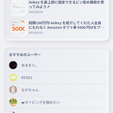
Ankey を最上部に固定できるピン留め機能を使
ってみよう📌
2023/03/10
総額100万円! Ankey を紹介してくれた人全員
にもれなく Amazon ギフト券 5000 円分をプレ
ゼントキャンペーン!!
2023/02/10
おすすめのユーザー
あまをと。
KEN25
ながちゃん
🍣タイピングを極めたい