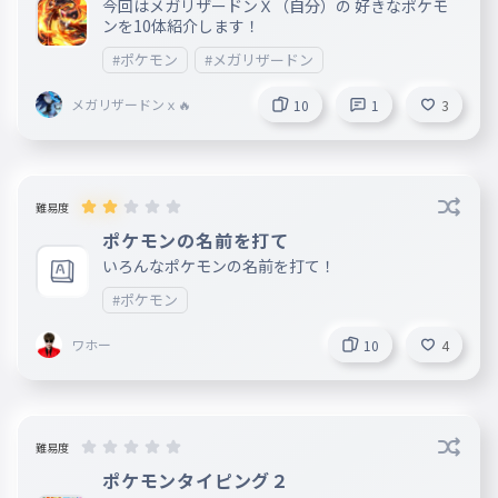
今回はメガリザードンＸ（自分）の 好きなポケモ
ンを10体紹介します！
#ポケモン
#メガリザードン
メガリザードンｘ🔥
10
1
3
難易度
ポケモンの名前を打て
いろんなポケモンの名前を打て！
#ポケモン
ワホー
10
4
難易度
ポケモンタイピング２