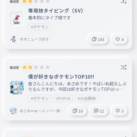
難易度
専用技タイピング（SV）
基本的にタイプ順です
#ポケモン
オオニューラ好き
105
4
難易度
僕が好きなポケモンTOP10!!
皆さんこんにちは、あさめです！やばいね超久しぶ
りなんですが、今回は好きなポケモンTOP10っと
いうことで、好きなポケモンがいる人はコメ欄で教
#ポケモン
#TOP10
#大会関係
えてください！そして、近々大会もしようと思って
おります！この大会は皆さんの意見などを通じでや
あさめ🦈🍌〜メンバー募集
りたいと思っているんで！楽しみにしてください「
10
11
3
中残り4人〜 ＠fastest@ver
もしかしたら、自分の意見やあってほしい単語など
tex
が出てくるかも!?」