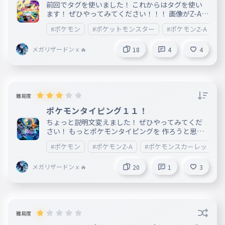
前回でタグを使いました！ これからはタグを使い
ます！ ぜひやってみてください！！！ 画像がZ-Aの
Ｍ次元ラッシュです！
#ポケモン
#ポケットモンスター
#ポケモンZ-A
メガリザードンｘ🔥
18
4
4
難易度
ポケモンタイピング１１！
ちょっと説明文変えました！ ぜひやってみてくだ
さい！ もっとポケモンタイピングを 作ろうと思う
のでフォローお願いします！
#ポケモン
#ポケモンZ-A
#ポケモンスカーレットバ
メガリザードンｘ🔥
20
1
3
難易度