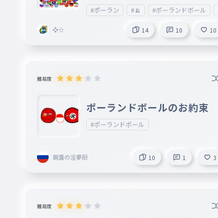
#ポーラン
#🍌
#ポーランドボール
❖☆
14
10
10
難易度
ポーランドボールのお約束
#ポーランドボール
親露の淫夢厨
10
1
3
難易度