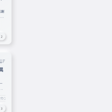
はあ
の
tt
料素
感謝
g02
って
イ
張
画像
2
作
異
ー
盛
#カントリーヒューマンズ
#勉強
#国
3