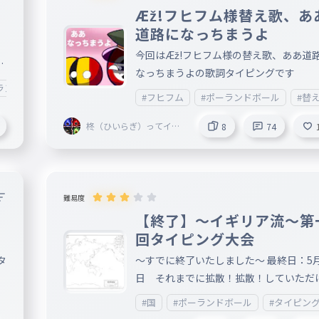
い
いね×３（自分がいいねしてない投稿が
Æž!フヒフム様替え歌、あ
無ければいいねができないので、その時
道路になっちまうよ
も
わりにサブ垢でフォローをします） 絵文
今回はÆž!フヒフム様の替え歌、ああ道
メ
や記号などはなどはテキストに省きます
て
なっちまうよの歌詞タイピングです
す
字は読み方でテキストになっています 注
ランドボール
#PB
#フヒフム
#ポーランドボール
#替
：用語の国達の発言は、実際のことや適
想像などいろいろです(アニメのセリフそ
柊（ひいらぎ）ってイン
8
74
まんまもあります) ⚠️このAnkeyは自殺
トネーションいいよね（
グレ）
イトスピーチ、戦争、特定の団体・組織
・人などを差別や否定する目的は一切あ
せん！ ⚠️イギリアのタイピングの画像は
難易度
作権で保護されています！無断で使用し
ー
【終了】〜イギリア流〜第
で下さい。(自作以外のを使用したい場合
回タイピング大会
その画像の作成者の要望に従ってくださ
ポーランドボール：自作 水彩風国旗：
タ
〜すでに終了いたしました〜 最終日：5月
・路線図職工所さんより
日 それまでに拡散！拡散！していただ
と嬉しいです(^^) （ミスがあったらコメ
#国
#ポーランドボール
#タイピン
トにて教えて頂けると嬉しいです） 投稿