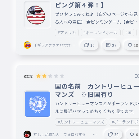
スピーチ、戦争、特定の団体・組織・国・
ピング第４弾！】
などを差別や否定する目的は一切ありませ
ぜひやってみてね🎵（自分のページから見
！⚠️ 作詞：外山 正一 作曲：シャルル・エ
る人への宣伝） 岩ピクミンゲーム【岩ピク
ドウアール・ガブリエル・ルルー 著作権
ミン教信者】さんリクエスしていただきあ
#アメリカ
#ポーランドボール
#国
消滅済み 画像：全て自作（全部一緒だけど
がとうございました！非常に遅れて誠に申
） 【拡散】 拡散希望って書いてあったか
上げございません！ アメリカに関するタイ
イギリアァァァｧｧｧｧｧｧ!?!
16
27
18
拡散したURL⇩ https://ankey.io/wordbo
?
ピングです。時々更新するつもりです。（
s/cvnq7ka9io6g02oeulig https://ankey.io
スがあったらコメントにて教えて頂けると
wordbooks/cvogpda9io6g02pi0gh0 http
しいです） 国タイピング第四弾！次回はデ
://ankey.io/wordbooks/cn3ja3i9io6g02vg
ェーーーーン（ソ連）の予定・・・そして
難易度
sm0?ranking_current=tot
の次はなんとスペシャルイベント！？ http
国の名前 カントリーヒュ
://ankey.io/wordbooks/cuth5uq9io6g02v
マンズ ※旧国有り
qbg⇦国タイピング製作委員会公式サイト
カントリーヒューマンズとかポーランドボ
？） カントリーボールのみ自作画像
ルに最近ハマってめちゃくちゃ見てます。
サムネは適当に選んだので国連なのは、気
#カントリーヒューマンズ
#ポーランドボ
しないでください。
推ししか勝たん フォロバする
30
6