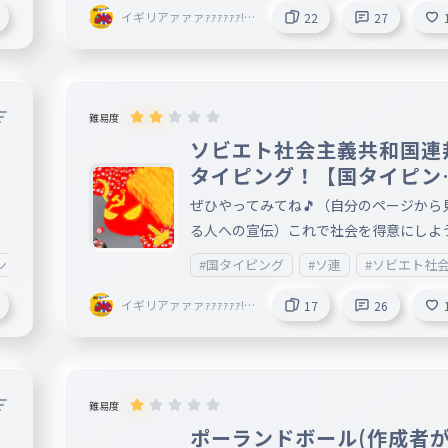
遅れて誠に申し上げございませんm(_ _)
イギリアァァァｧｧｧｧｧｧ!?!
22
27
?
本日は先に大会を開くことにしましt(((
ツタイピングはどうなったねん 画像が出
次第出るのでもうしばらくお待ちくださ
(_ _)m↑ （一応フォロワー100人記念）
難易度
位：サブ垢でフォロー＋いいね×３ 二位
ト
ソビエト社会主義共和国連
サブ垢でフォロー＋いいね（理由：本垢
タイピング！【国タイピン
ォローしてるかもしれないから） 三位：
第５弾！】
ぜひやってみてね🎵（自分のページから
いね×３（自分がいいねしてない投稿が
る人への宣伝）これで社会を得意にしよ
無ければいいねができないので、その時
旧
！ ねすさんリクエスしていただきありが
ンドボール
#イギリアty
#歌詞
#国タイピング
#歌詞タイピング
#ソ連
#歌詞Ty
#ソビエト社
#
わりにサブ垢でフォローをします） 絵文
し
うございました！非常に遅れて誠に申し
や記号などはなどはテキストに省きます
抜
ございません！ ソ連に関するタイピング
イギリアァァァｧｧｧｧｧｧ!?!
17
26
数字は読み方でテキストになっています
?
頂
す。時々更新するつもりです。（ミスが
注意：用語の国達の発言は、実際のこと
たらコメントにて教えて頂けると嬉しい
当な想像などいろいろです。(国以外の発
） 国タイピング第五弾！次回は待ちに待
もあります) ⚠️このAnkeyは自殺、ヘイ
読
たスペシャルイベント！？ちなみにその
難易度
ピーチ、戦争、特定の団体・組織・国・
ミサイルマン🎵 注意：用語の説明文の部
イ
ポーランドボール(作成者が
どを差別や否定する目的は一切ありませ