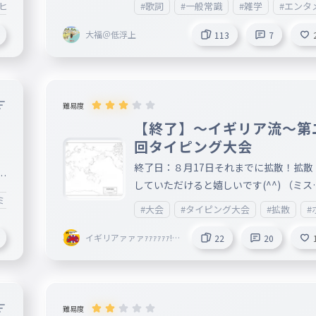
フヒフム
#歌詞
#一般常識
#雑学
#エンタ
ать текст песни, действительно ну
много печатать (слишком много). Да. 
大福＠低浮上
113
7
оварищи！ Коммунизм бессмертен! htt
ps://musiclab.chromeexperiments.co
hared-Piano/saved/#_dsJfRaHabkSu8
wmI
難易度
【終了】〜イギリア流〜第
回タイピング大会
終了日：８月17日それまでに拡散！拡散
な
していただけると嬉しいです(^^) （ミス
ミング
#一般常識
#ゲーム
#雑学
#エンタメ
#腕試し
#動
あったらコメントにて教えて頂けると嬉
#大会
#タイピング大会
#拡散
#
あ
です） いいねとフォローも自分が全部に
よ
ている場合があるので一位の特典も増や
イギリアァァァｧｧｧｧｧｧ!?!
22
20
?
した！ 一位：サブ垢でフォロー＋いいね
て
３＋「大型大会（？）」への参加権 二位
サブ垢でフォロー＋いいね（理由：本垢
し
ォローしてるかもしれないから） 三位：
難易度