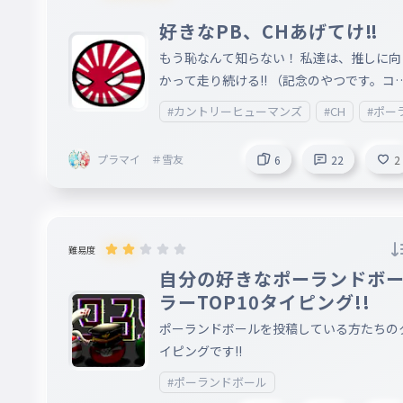
て表しているのは、”神っぽいな”と思って
ます。 本家さんも、ポーランドボールの方
好きなPB、CHあげてけ‼️
もどっちも同じ曲なんですけどね。どっち
もう恥なんて知らない！ 私達は、推しに向
いいってことです 。 ※Googleの歌詞を見た
かって走り続ける‼️ （記念のやつです。コ
ため、間違っているところがあったら教え
ントに書かれたものをタイピングに載せま
#カントリーヒューマンズ
#CH
#ポー
くれたら嬉しいです。 歌詞タイピングって
。）
あまり遊ばれないのかな🤔
プラマイ ＃雪友
6
22
2
難易度
自分の好きなポーランドボ
ラーTOP10タイピング!!
ポーランドボールを投稿している方たちの
イピングです!!
#ポーランドボール