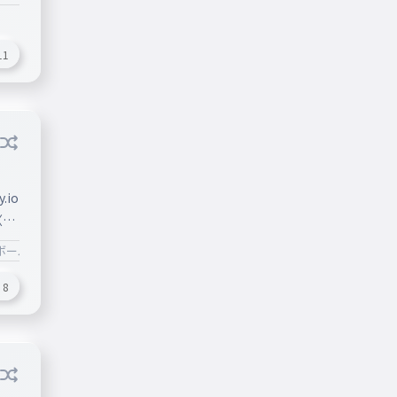
11
.io
 〈こ
ん
ボール
#ポーラン
#カントリーボール
g/w
83%
8
82%