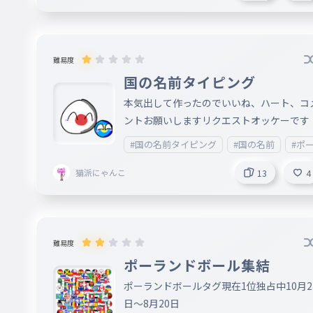
mirei(*＾*)
難易度
国の名前タイピング
本気出して作ったのでいいね、ハート、コ
ントお願いしますリクエストオッケーです
#国の名前タイピング
#国の名前
#ポ
猫派にゃんこ
13
4
難易度
ポーランドボール集結
ポーランドボールタグ現在1位独占中10月2
日〜8月20日