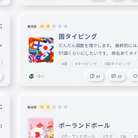
難易度
国タイピング
メ
だんだん国数を増やします。 最終的には
97国くらいにしたいです。 県名あてタイ
ングの派生のつもりです。 文字ミスは、
ーランドボール
#国
#タイピング
#国タイピング
メント欄に 6月26日Play100回達成!! 画
↓ https://japolandball.miraheze.org/
❖☆
43
29
/%E3%83%A1%E3%82%A4%E3%83
3%E3%83%9A%E3%83%BC%E3%8
8
難易度
ポーランドボール
3
#ポーランドボール
#ネタ
#🍌
#