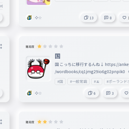
#国
#PB
#カントリーボール
#カントリー
❖☆
13
8
難易度
国
国 こっちに移行するんね↓ https://ankey
/wordbooks/cq1jmg29io6g02pnpik0
れも残すけど〉 このサイトも見てほしい
#国
#一般常識
#🍌
#ポーランド
ね↓ https://japolandball.miraheze.or
iki/%E3%83%A1%E3%82%A4%E3%
❖☆
6
3
B3%E3%83%9A%E3%83%BC%E3%
B8
難易度