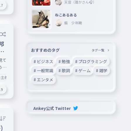
天音（誰かさん🎧）
m
17
ドイ
ねこあるある
来
飯 少年期
いm
 一
：
邦
でフ
グ
おすすめのタグ
タグ一覧
い
見て
# ビジネス
# 勉強
# プログラミング
３つ
う！
# 一般常識
# 歌詞
# ゲーム
# 雑学
は代
と
会主義共和国連邦
ぬう
#ポーランドボール
#国
#暗記
#知識
#イギ
字
# エンタメ
上げ
。
で
19
。
あっ
や適
です
言
Ankey公式 Twitter
っ
トス
次は
人な
分
)
ん！