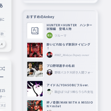
３つ
あ
は代
字
おすすめのAnkey
路に
。数
HUNTER×HUNTER ハンター
意
試験編 登場人物
え歌
#タイピングで埋め尽くそう
#Æž!フヒフム
当な
ツルーマ
の
14
酔いどれ知らず歌詞タイピング
、ヘ
！
・国
𝐻𝑀𝑍_𝑀𝑜𝑘𝑒𝑦𝑎 𝐷𝑒𝑝𝑢𝑡𝑦 𝑜𝑤𝑛𝑒𝑟
りま
著
プロ野球選手の名前
ない
野球バスケ大好き人間フォロ
一
ーしてね―
は
い)
アイドル/YOASOBI/フルver.
地図
15
跋@ばつばつ㈱らりられ支社
ける
絆ノ奇跡/MAN WITH A MISSIO
ン
グ大会
#大会
#フォロワ−100人記念
#イギリアty
N×milet
が