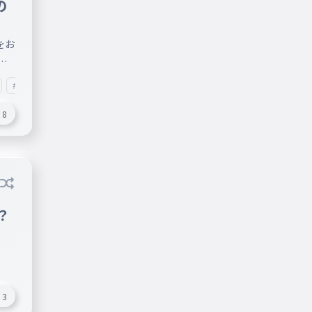
の
をお
国
順
#首都
#首都名
#国名
#長い国名
#国旗
#域旗
#PB
ン
ープ
8
ーシ
ィロ
タニ
トマ
ター
？
ヌカ
是
識((圧
#一般常識言葉
#国
#国旗
#カントリー
#構成国
#
3