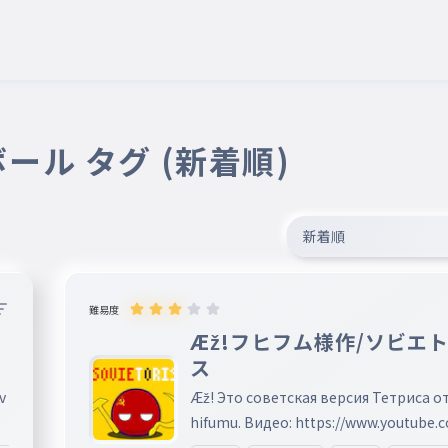
ール タグ (新着順)
新着順
難易度
ド
Æž!フヒフム様作/ソビエ
ス
v
Æž! Это советская версия Тетриса от
hifumu. Видео: https://www.youtube.
/watch?v=5wPPTX0Qq7E Чтобы напе