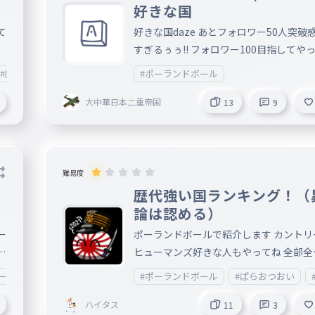
人
は全てがレーニンが本当に言った言葉で
好きな国
⚠️ ポーランドボール：自作（パレスチナ
ん
りません（偶然言ってた可能性はある） h
みふくるーさん提供） 普通の国旗：無
て
好きな国daze あとフォロワー50人突破
ps://ankey.io/wordbooks/cuth5uq9io6
材
すぎるぅぅ!! フォロワー100目指してや
：
v1lqbg⇦国タイピング製作委員会公式サ
り
いきます!!
#国タイピング
#アメリカ合衆国
#ポーランドボール
#イギリアty
ト（？） 今回のソ連のイラストは結構頑
し
ら
ったので大量に当てはまりそうな用語の
大中華日本二重帝国
13
9
ok
に入れました！ カントリーボールのみ自
ミ
/
画像
嬉
s
j
そ
難易度
s
ー
歴代強い国ランキング！（
1l
論は認める）
（
ー
ポーランドボールで紹介します カントリ
ヒューマンズ好きな人もやってね 全部全
に
期
ール
#カンヒュ
#国の名前
#ポーランドボール
#一般常識
#勉強
#ぱらおつおい
#社会
ハイタス
11
3