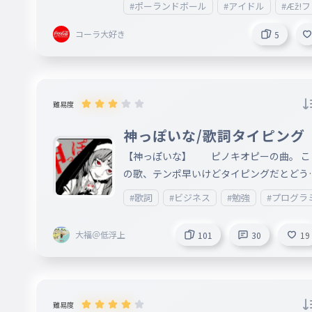
#ポーランドボール
#アイドル
#Æž!
コーラ大好き
5
難易度
神っぽいな/歌詞タイピング
【神っぽいな】 ピノキオピーの曲。 こ
の歌、テンポ早いけどタイピングだとどう
るのか...101あるけどこれを全部打てる人は
#歌詞
#ビジネス
#勉強
#プログラ
いるのか... この曲のポーランドボール版が
るんですけど、申し訳ないけど、本家さん
大福＠低浮上
101
30
19
り、こっちのほうが好きかも。 理由：ポー
ランドボールの方は、すべて外国人が作っ
、絵もすべて自作。 何よりこの歌を第二次
世界大戦時のナチス・ドイツ（枢軸国）と
難易度