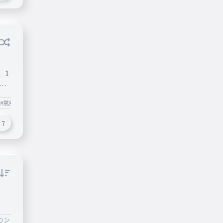
、1
ピ
コ
#勉強
#ゲーム
#社会
#🍌
#地理
#カントリー
#カントリ
像元
wiki
7
%B
2%B
カントリーボール
#国
#世界
#雑学
#ゲーム
#勉強