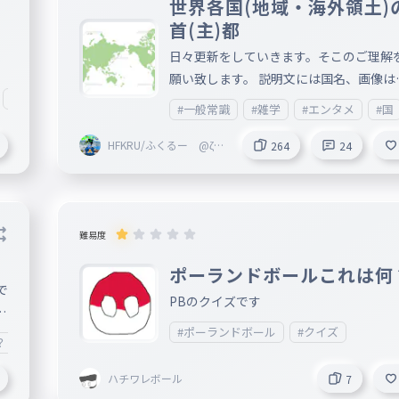
世界各国(地域・海外領土)
ン
首(主)都
日々更新をしていきます。そこのご理解
願い致します。 説明文には国名、画像は
#ポーランドボーラー
旗または域旗になります。 国名の五十音
#一般常識
#雑学
#エンタメ
#国
で作っていきます。 タイの首都名は、バ
コクとしていますが正式名称はクルンテ
HFKRU/ふくるー @ζyp
264
24
er
・マハーナコーン・アモーンラッタナコ
ン・マヒンタラーユッタヤー・マハーデ
ック・ポップ・ノッパラット・ラーチャ
ーブリーロム・ウドムラーチャニウェー
難易度
ハーサターン・アモーンピマーン・アワ
ポーランドボールこれは何
ンサティット・サッカタッティヤウィサ
で
PBのクイズです
ムプラシットです。 フォローといいねを
は
非宜しくお願い致します。
#ポーランドボール
#クイズ
？
#一般常識(圧力)
#一般常識ですよねえ？
#＃一般常識
#一般常
i
A
ハチワレボール
7