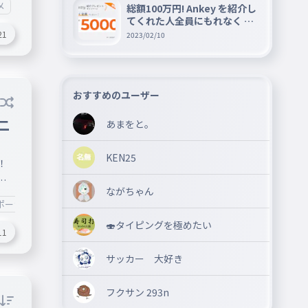
メ
#ビジネス
#勉強
#プログラミング
#ゲーム
#Æž!フヒフム
総額100万円! Ankey を紹介し
жно
てくれた人全員にもれなく A
mazon ギフト券 5000 円分を
Т
21
2023/02/10
プレゼントキャンペーン!!
m/S
2Q
おすすめのユーザー
二
あまをと。
KEN25
！
が
ながちゃん
物
#生き物
#ボカロ
#ボカロ曲
#神っぽいな
#難しい
#ち
しい
ポーランドボール
#国
#タイピングで埋め尽くそう
し
🍣タイピングを極めたい
しま
11
×
サッカー 大好き
：
でフ
フクサン 293n
い