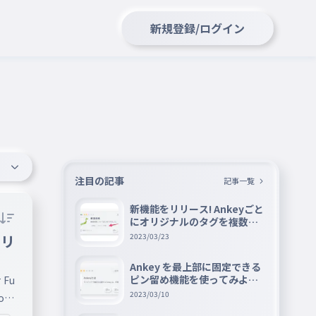
新規登録/ログイン
注目の記事
記事一覧
新機能をリリース! Ankeyごと
にオリジナルのタグを複数設
定できる『タグ機能』を紹介
トリ
2023/03/23
Ankey を最上部に固定できる
ピン留め機能を使ってみよう
 Fu
📌
2023/03/10
com
чат