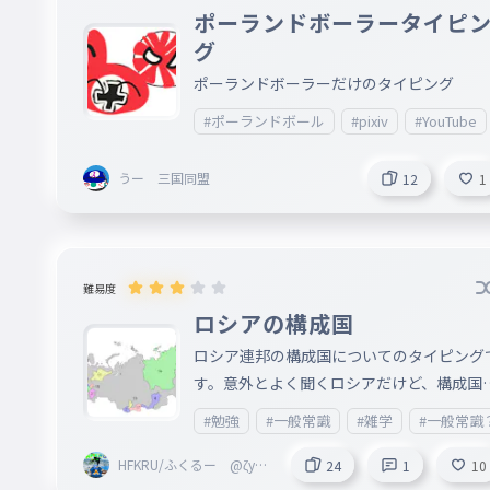
ポーランドボーラータイピ
グ
ポーランドボーラーだけのタイピング
#ポーランドボール
#pixiv
#YouTube
うー 三国同盟
12
1
難易度
ロシアの構成国
ロシア連邦の構成国についてのタイピング
す。意外とよく聞くロシアだけど、構成国
知らないものばかり。 説明は、国のある場
#勉強
#一般常識
#雑学
#一般常識
所(連邦管区➾https://ja.wikipedia.org/wik
/%E9%80%A3%E9%82%A6%E7%AE%
HFKRU/ふくるー @ζype
24
1
10
r