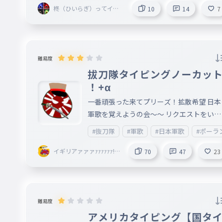
柊（ひいらぎ）ってイン
10
14
7
トネーションいいよね（
グレ）
難易度
拔刀隊󠄁タイピングノーカッ
！+α
一番頑張った来てプリーズ！拡散希望 日本
軍歌を覚えようの会〜〜 リクエストをいた
だいたので、作ってみました！タイトルは
#抜刀隊
#軍歌
#日本軍歌
#ポーラ
字体ですのでちょっと違和感を感じるかも
れませんが間違ってはいません。（現在は
イギリアァァァｧｧｧｧｧｧ!?!
70
47
23
?
刀隊）ミスがあったらコメントにて教えて
けると嬉しいです！ 説明文の数字は歌詞の
何番かの数字です（６番まで作りました）
※読み方が難しいのがあるのでふりがなを
難易度
むことを推奨 ⚠️このAnkeyは自殺、ヘイト
アメリカタイピング【国タ