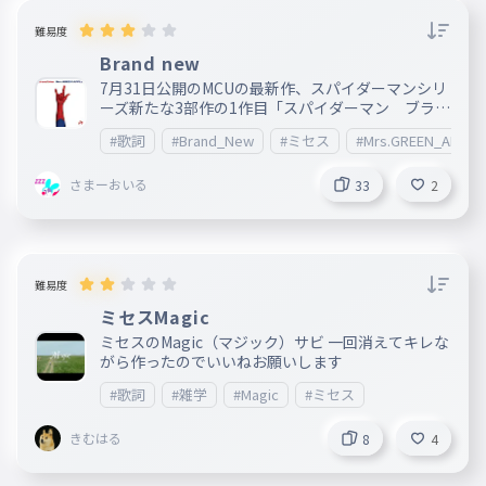
難易度
Brand new
7月31日公開のMCUの最新作、スパイダーマンシリ
ーズ新たな3部作の1作目「スパイダーマン ブラン
ド・ニュー・デイ」の主題歌であります ◇ルール
#歌詞
#Brand_New
#ミセス
#Mrs.GREEN_APPLE
・ハイフン以外の記号は打たない ・アルファベッ
トはすべて小文字 ・頑張ろう
さまーおいる
33
2
難易度
ミセスMagic
ミセスのMagic（マジック）サビ 一回消えてキレな
がら作ったのでいいねお願いします
#歌詞
#雑学
#Magic
#ミセス
きむはる
8
4