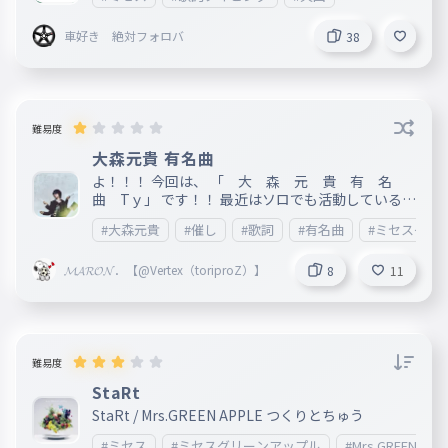
車好き 絶対フォロバ
38
難易度
大森元貴 有名曲
よ！！！ 今回は、 「 大 森 元 貴 有 名
曲 Tｙ」 です！！ 最近はソロでも活動しているも
っくん。 「催し」結構神曲やったｗｗ ＭＧＡでの
#大森元貴
#催し
#歌詞
#有名曲
#ミセスグリ
活動もがんばれ！ いいねとフォロー( ｀・∀・´)ﾉﾖ
ﾛｼｸ
𝓜𝓐𝓡𝓞𝓝．【@Vertex（toriproZ）】
8
11
難易度
StaRt
StaRt / Mrs.GREEN APPLE つくりとちゅう
#ミセス
#ミセスグリーンアップル
#Mrs.GREEN_APP