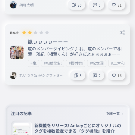
胡麻太朗
、？あれー、、、、😭ｿﾞﾖ
30
5
31
難易度
嵐ぃぃぃぃーーー
嵐のメンバータイピング♪ 我、嵐のメンバーで相
葉 雅紀（相葉くん）が好きだよぉぉぉぉぉーー
#嵐
#相葉雅紀
#櫻井翔
#松本潤
#二宮和也
れいつき🐍 ＠シクファミ部
5
2
16
注目の記事
記事一覧
新機能をリリース! Ankeyごとにオリジナルの
タグを複数設定できる『タグ機能』を紹介