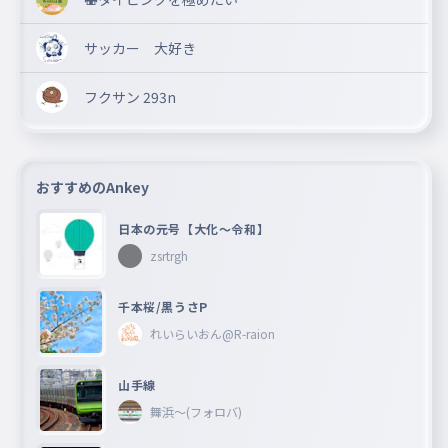
サッカー 大好き
フクサン 293n
おすすめのAnkey
日本の元号【大化〜令和】
zsrtrgh
千本桜/黒うさP
れいらいおん@R-raion
山手線
舞浜〜(フォロバ)