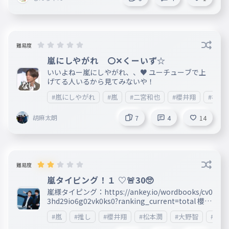
難易度
嵐にしやがれ 〇✕くーいず☆
いいよねー嵐にしやがれ、、♥ ユーチューブで上
げてる人いるから見てみないや！
#嵐にしやがれ
#嵐
#二宮和也
#櫻井翔
#松本
胡麻太朗
7
4
14
難易度
嵐タイピング！１ ♡🚨30🥺
嵐様タイピング：https://ankey.io/wordbooks/cv0
3hd29io6g02vk0ks0?ranking_current=total 櫻井
翔様タイピング：https://ankey.io/wordbooks/csa
#嵐
#推し
#櫻井翔
#松本潤
#大野智
#二宮
f1oa9io6g02q9a8eg?ranking_current=total これ
だけしてくれたらもう満足 あ、これに♡押した、