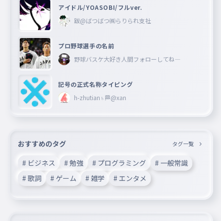
アイドル/YOASOBI/フルver.
跋@ばつばつ㈱らりられ支社
プロ野球選手の名前
野球バスケ大好き人間フォローしてね―
記号の正式名称タイピング
h-zhutian♄🏁@xan
おすすめのタグ
タグ一覧
# ビジネス
# 勉強
# プログラミング
# 一般常識
# 歌詞
# ゲーム
# 雑学
# エンタメ