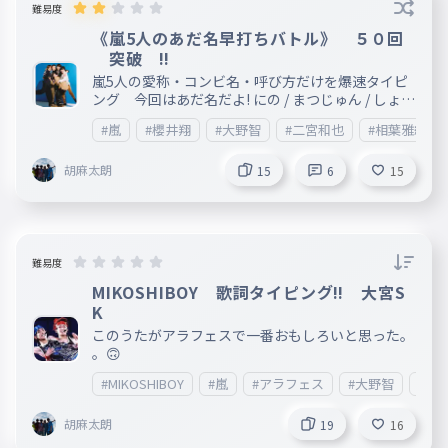
難易度
《嵐5人のあだ名早打ちバトル》 ５０回
突破 ‼️
嵐5人の愛称・コンビ名・呼び方だけを爆速タイピ
ング 今回はあだ名だよ! にの / まつじゅん / しょう
くん / あいばちゃん / おーちゃん にのみや / さくら
#嵐
#櫻井翔
#大野智
#二宮和也
#相葉雅紀
い / あいばまさき / リーダー / 大宮SK / にのあい / じ
ゅんまさ…などなど-^^-定番のあだ名をまとめたよ
胡麻太朗
! みんなはどのあだ名がすき？コメントで教えてね
15
6
15
~~~!! 😂ぜったい一部しか知らないやつとか出て
きてファン爆笑するやつ
難易度
MIKOSHIBOY 歌詞タイピング‼️ 大宮S
K
このうたがアラフェスで一番おもしろいと思った。
。🙃
#MIKOSHIBOY
#嵐
#アラフェス
#大野智
#二
胡麻太朗
19
16