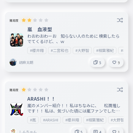
難易度
嵐 血液型
わおわおわーお 知らない人のために 検索したら
でてくるけど、、ｗ
#櫻井翔
#二宮和也
#大野智
#相葉雅紀
#松本
胡麻太朗
5
9
難易度
ARASHI！！
嵐のメンバー紹介！！ 私はちなみに、 松潤推し
です！！ 私は、気づいた頃には嵐ファンでした！
！
#嵐
#ARASHI
#櫻井翔
#相葉雅紀
#大野智
しんちゃん
5
4
1