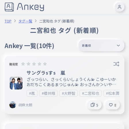
TOP
タグ一覧
二宮和也 タグ (新着順)
二宮和也 タグ (新着順)
Ankey 一覧
(10件)
新着順
難易度
サングラsすs 嵐
ざっつらい、さっくらいしょうくん💫 こゆーいか
おだちこくあるまつじゅん💫 おっさんか＞いやお
おちゃんさ！ おおちゃん💫 こいつがぎたーかき
#嵐
#櫻井翔
#大野智
#二宮和也
#松本潤
ならす、、にのおおおお💫 手紙を書いたら泣いちゃ
った😿 あいばちゃん💫
胡麻太朗
5
8