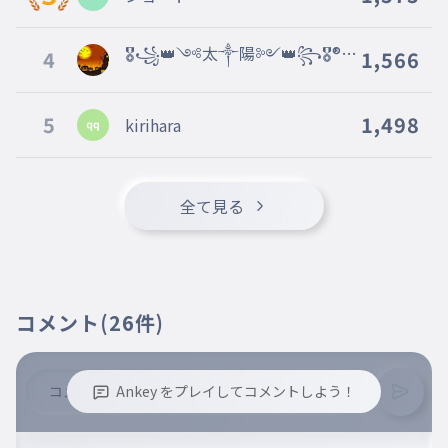
ベンドット
017
べんどっと
🎖꧁👑༺太༒陽༻👑꧂🎖®フ
4
1,566
セドカン
018
ォロバ∞％@vsj
せどかん
5
1,498
kirihara
マジタニ
019
まじたに
レルート
020
全て見る
れるーと
トガリ
021
とがり
ジョネス
022
コメント
(26件)
じょねす
ゲレタ
023
げれた
Ankey をプレイしてコメントしよう！
ポックル
024
※誹謗中傷、不適切なコメントはお控え下さい。
ぽっくる