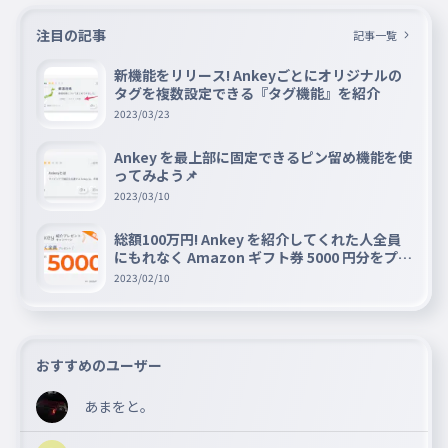
注目の記事
記事一覧
新機能をリリース! Ankeyごとにオリジナルの
タグを複数設定できる『タグ機能』を紹介
2023/03/23
Ankey を最上部に固定できるピン留め機能を使
ってみよう📌
2023/03/10
総額100万円! Ankey を紹介してくれた人全員
にもれなく Amazon ギフト券 5000 円分をプレ
ゼントキャンペーン!!
2023/02/10
おすすめのユーザー
あまをと。