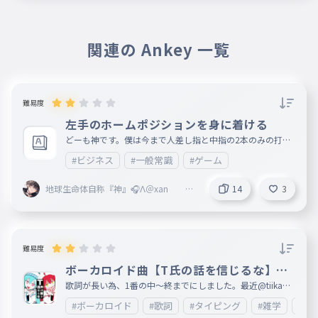
開催中🎉
＞関係ないタグつけてもつけないく
てもよくない？

関連の Ankey 一覧
　よくないんです。

難易度
　タグは関係ないものをつけられる
左手のホームポジションを身に着ける
と、タグ検索のときに関連のないタ
どーも神です。僕は今まで人差し指と中指の2本のみの打法
イピングがでてきて、困るんです。
だったのでそろそろちゃんとしようかなと思いました。
#ビジネス
#一般常識
#ゲーム
地球生命体自称『神』🎧Λ＠xan @
14
3
Vertex本部 @fastest 副リーダー
難易度
ボーカロイド曲【T氏の話を信じるな】歌
詞1番(中〜終)
歌詞が長い為、1番の中〜終までにしました。最近@tiikawa
_loveが歌うようになってきたので、 あとカラオケ🎤もこれ
#ボーカロイド
#歌詞
#タイピング
#雑学
#エ
歌ったことあるのでこれにしました。歌詞が長いので、文字
が間違えてしまっているところが複数あると思います。ご了