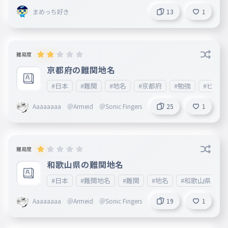
承ください。 何ありましたら、情報が入り次第ここに載せ
まめっち好き
13
1
ますので、ご了承ください。次回は2番目以降を制作します
。すごいと思ったら❤をお願いします。皆様の御感想等楽し
みに待っております。 妹垢:http://ankey.io/@tiikawa_love
難易度
京都府の難関地名
#日本
#難関
#地名
#京都府
#勉強
#ビジネ
Aaaaaaaa ＠Armeid ＠Sonic Fingers
25
1
難易度
和歌山県の難関地名
#日本
#難関地名
#難関
#地名
#和歌山県
Aaaaaaaa ＠Armeid ＠Sonic Fingers
19
1