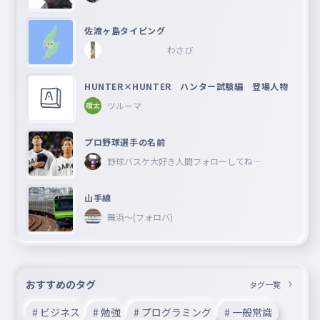
佐渡ヶ島タイピング
わさび
HUNTER×HUNTER ハンター試験編 登場人物
ツルーマ
プロ野球選手の名前
野球バスケ大好き人間フォローしてね―
山手線
舞浜〜(フォロバ)
おすすめのタグ
タグ一覧
# ビジネス
# 勉強
# プログラミング
# 一般常識