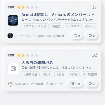
難易度
Armaid腕試し（Armaidのメンバーは絶
対やって！）
どーも、Armaidというタイパーチームを立ち上げたスーパ
ーグレートと申します。 今回は、Armaidの腕試しタイピン
#プログラミング
#勉強
#ビジネス
#ゲーム
#A
グを作ったので、プレイしてください。 別にいけなくても
良いけど、スコア1300位いってほしいかな... Armaidのメン
バーはやってください！（必ず） では、頑張って！
スーパーグレート @toriproZ @Armed創
9
8
設者
難易度
大阪府の難関地名
百個も難関地名を作りました。 挑戦してみてください。
#難関地名
#日本
#地理
#歌詞
#一般常識
Aaaaaaaa ＠Armeid ＠Sonic Finge
100
3
rs