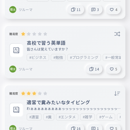
あ
ツルーマ
11
3
4
退会したユーザー
2024年04月27日
僕はキルアとクラピカ推しです
難易度
退会したユーザー
2024年03月19日
高校で習う英単語
皆さんは覚えていますか？
スプラ大好き少年＜＜え？
#ビジネス
#勉強
#プログラミング
#一般常識
規約違反が確認されたため、このユーザーのコメントは非表示
ツルーマ
14
5
となります
N.S.21㊗︎1万人記念大会
2024年02月03日
開催中🎉
＞それはあなたの事情ですよね

難易度
適當で糞みたいなタイピング
わぁぁぁぁぁぁぁぁぁっっっっっっっっっっっっっっっっっ
　私の事情ではありません。

っっ！！！！
#適當
#糞
#エンタメ
#雑学
#ゲーム
#歌詞
　Ankeyを皆さんが快適に使うため
の方法です

ツルーマ
16
1
5