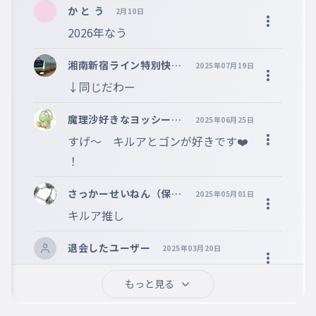
※コメントするには、ログインが必要です。
か と う
2月10日
ゴズ
025
2026年なう
ごず
カラ
湘南新宿ライン特別快速
2025年07月19日
026
E233系
から
↓同じだわー
キュウ
027
魔理沙好きなヨッシー君
きゅう
2025年06月25日
(フォロバする人だよ
すげ〜　キルアとゴンが好きです❤️
ソミー
）
028
！
そみー
イルミ
029
さっかーせいねん（保育
2025年05月01日
いるみ
士応援☆）
キルア推し
ボンズ
030
ぼんず
退会したユーザー
2025年03月20日
バーボン
あはは、、、
031
もっと見る
ばーぼん
ホゲタァ
2025年02月19日
ボドロ
032