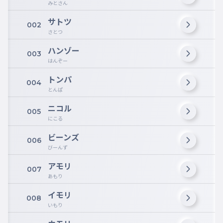
みとさん
サトツ
002
さとつ
ハンゾー
003
はんぞー
トンパ
004
とんぱ
ニコル
005
にこる
ビーンズ
006
びーんず
アモリ
007
あもり
イモリ
008
いもり