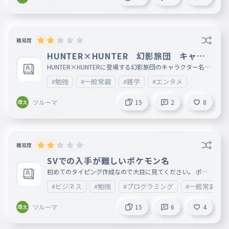
　個人としては、別にタグとかどう
でもいいけれど

難易度
　タグ検索のときに不要なタイピン
HUNTER×HUNTER 幻影旅団 キャラ
グが増えることは全体的に良くない
クター名
HUNTER×HUNTERに登場する幻影旅団のキャラクター名で
す。 幻影旅団の一部のキャラクター名を間違えていたこと
かなと。

#勉強
#一般常識
#雑学
#エンタメ
について申し訳ございませんでした
ツルーマ
15
2
8
　そこを理解していただければ幸い
です。
難易度
規約違反が確認されたため、このユーザーのコメントは非表示
となります
SVでの入手が難しいポケモン名
初めてのタイピング作成なので大目に見てください。 ポケ
モンが好きなので作りました。 いいねしてください。
規約違反が確認されたため、このユーザーのコメントは非表示
#ビジネス
#勉強
#プログラミング
#一般常識
となります
ツルーマ
15
6
4
N.S.21㊗︎1万人記念大会
2023年12月15日