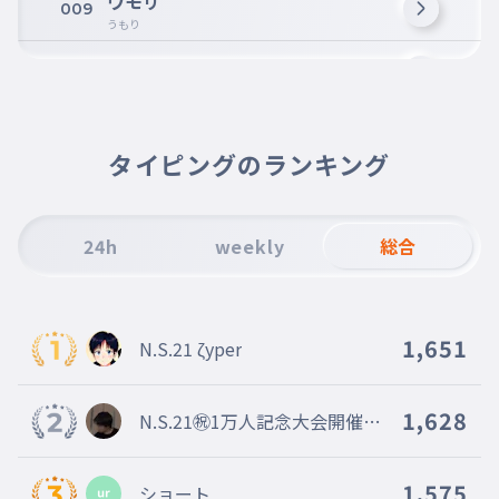
ウモリ
009
うもり
チェリー
010
ちぇりー
ギタラクル
011
ぎたらくる
タイピングのランキング
メンチ
012
めんち
24h
weekly
総合
ブハラ
013
ぶはら
トードー
014
1,651
N.S.21 ζyper
とーどー
ネテロ
015
ねてろ
1,628
N.S.21㊗︎1万人記念大会開催中
🎉
リッポー
016
りっぽー
1,575
ショート