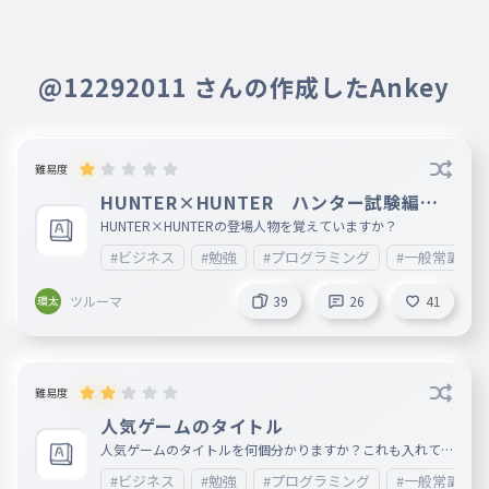
知らないっすね(このタイピングの人
ぼどろ
たち)⇩の友達です｡恥ずかしい(⇩の
マスタ
033
せいで)
ますた
@12292011 さんの作成したAnkey
ゴン＝フリークス
hanjanon
034
2025年01月28日
ごんふりーくす
「ENNDOU作　がんばって」もやっ
難易度
キルア＝ゾルディック
てみて！「ENNDOU作　がんばって
035
HUNTER×HUNTER ハンター試験編
きるあぞるでぃっく
」もやってみて！「ENNDOU作　が
登場人物
HUNTER×HUNTERの登場人物を覚えていますか？
クラピカ
んばって」もやってみて！
036
#ビジネス
#勉強
#プログラミング
#一般常識
くらぴか
退会したユーザー
ツルーマ
2024年11月23日
39
26
41
レオリオ
037
千回ちめでとう!
れおりお
ヒソカ
038
最近はサカナクションに
2024年05月29日
ひそか
難易度
目覚めました
ハンター試験片ってやってるから他
人気ゲームのタイトル
カイト
039
にもあんの？誰か教えてくれ〜〜〜
人気ゲームのタイトルを何個分かりますか？これも入れてほ
かいと
しいと思ったゲームはコメントに書いてください。
〜〜〜〜

#ビジネス
#勉強
#プログラミング
#一般常識