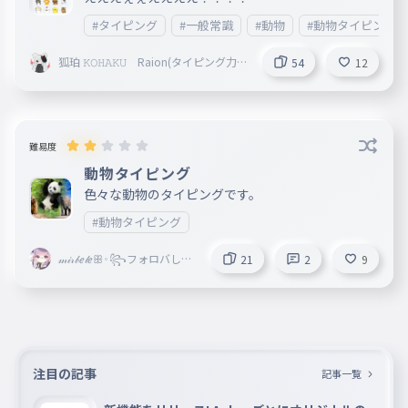
#タイピング
#一般常識
#動物
#動物タイピング
狐珀 𝙺𝙾𝙷𝙰𝙺𝚄 Raion(タイピング力向
54
12
上委員会）
難易度
動物タイピング
色々な動物のタイピングです。
#動物タイピング
𝓂𝒾𝓇𝒷ℯ𝓁ℯꕥ𐬹꧂フォロバしま
21
2
9
す𓍯𓇠𓂃 𓈒𓏸スプラお文具さ
ん大好き軍＠
注目の記事
記事一覧