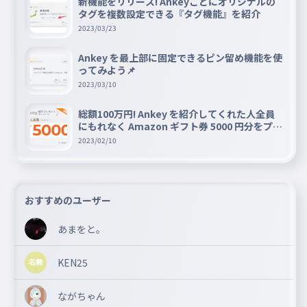
新機能をリリース! Ankeyごとにオリジナルの
タグを複数設定できる『タグ機能』を紹介
2023/03/23
Ankey を最上部に固定できるピン留め機能を使
ってみよう📌
2023/03/10
総額100万円! Ankey を紹介してくれた人全員
にもれなく Amazon ギフト券 5000 円分をプレ
ゼントキャンペーン!!
2023/02/10
おすすめのユーザー
あまをと。
KEN25
ながちゃん