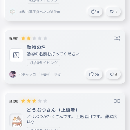
🎀🛼お菓子食べたい猫💜🎟️
8
2
難易度
動物の名
動物の名前を打ってください
#動物タイピング
ポチャッコ ˚♱✿♱˚ 🫧🥀
20
6
難易度
どうぶつさん（上級者）
どうぶつがたくさんです。 上級者用です。 難易度
は⇧