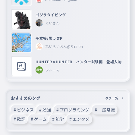
ゴジラタイピング
えいさん
千本桜/黒うさP
れいらいおん@R-raion
HUNTER×HUNTER ハンター試験編 登場人物
ツルーマ
おすすめのタグ
タグ一覧
# ビジネス
# 勉強
# プログラミング
# 一般常識
# 歌詞
# ゲーム
# 雑学
# エンタメ