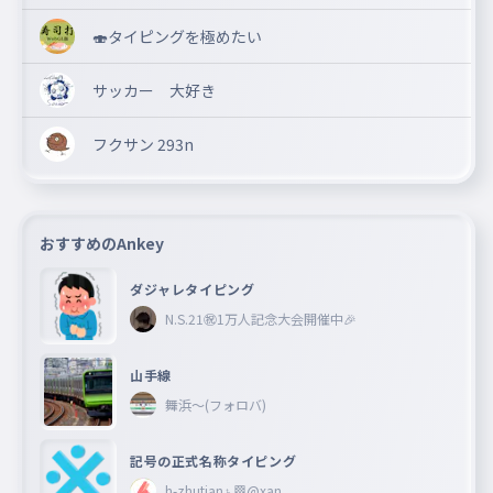
🍣タイピングを極めたい
サッカー 大好き
フクサン 293n
おすすめのAnkey
ダジャレタイピング
N.S.21㊗︎1万人記念大会開催中🎉
山手線
舞浜〜(フォロバ)
記号の正式名称タイピング
h-zhutian♄🏁@xan