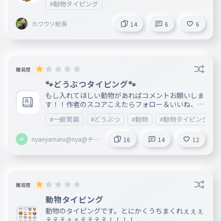
#動物タイピング
カワウソ総長
14
6
6
難易度
🐾どうぶつタイピング🐾
もし入れてほしい動物があればコメントお願いしま
す！！作者のスコアこえたらフォロー＆いいね、プ
レイしてくれたらフォローします！
#一般常識
#どうぶつ
#動物
#動物タイピング
nyanyamaru@nya@チャ
16
14
12
ーハン教🐟＃アニメ好ク
ラブ
難易度
動物タイピング
動物のタイピングです。とにかくうちまくれぇぇぇ
えええぇぇええええ！！！！