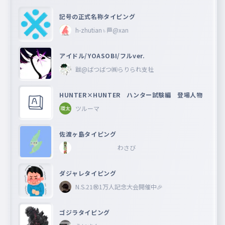
記号の正式名称タイピング
h-zhutian♄🏁@xan
アイドル/YOASOBI/フルver.
跋@ばつばつ㈱らりられ支社
HUNTER×HUNTER ハンター試験編 登場人物
ツルーマ
佐渡ヶ島タイピング
わさび
ダジャレタイピング
N.S.21㊗︎1万人記念大会開催中🎉
ゴジラタイピング