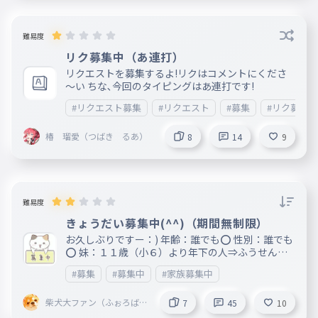
難易度
リク募集中（あ連打）
リクエストを募集するよ!リクはコメントにくださ
〜い ちな､今回のタイピングはあ連打です!
#リクエスト募集
#リクエスト
#募集
#リク募集
椿 瑠愛（つばき るあ）
8
14
9
難易度
きょうだい募集中(^^)（期間無制限）
お久しぶりですー：) 年齢：誰でも⭕️ 性別：誰でも
⭕️ 妹：１１歳（小６）より年下の人⇒ふうせん、
おかちぃたまご、canon【まだ募集中！】 姉：
#募集
#募集中
#家族募集中
１１歳(小６）より年上の人⇒苺乃 樹里【まだ募
集中！】 弟：１１歳（小６）より年下の人⇒ぽよ
柴犬大ファン（ふぉろば）
みだいふく、ハムスター【まだ募集中！】 兄：１
7
45
10
🫠
１歳（小６）より年上の人⇒white chocomint.@