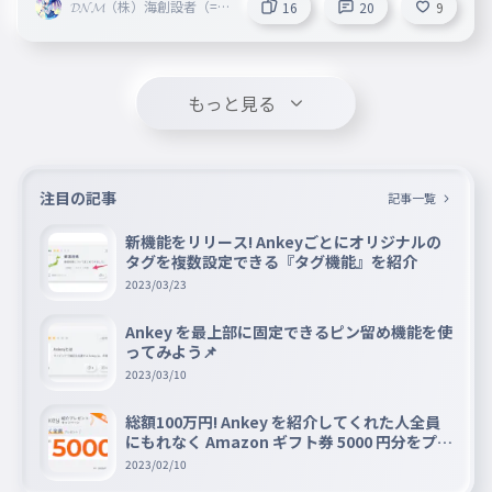
𝓓𝓝𝓜（株）海創設者（=^
tak3i9io6g02q51bn0?ranking_current=total 受
16
20
9
・^=)👼👿すかいうぉーた
け付けは私ではなくはっちゃんの方で
ーTNM彩風🥝☯☆ミ
もっと見る
注目の記事
記事一覧
新機能をリリース! Ankeyごとにオリジナルの
タグを複数設定できる『タグ機能』を紹介
2023/03/23
Ankey を最上部に固定できるピン留め機能を使
ってみよう📌
2023/03/10
総額100万円! Ankey を紹介してくれた人全員
にもれなく Amazon ギフト券 5000 円分をプレ
ゼントキャンペーン!!
2023/02/10