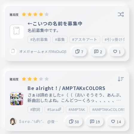
人： ネッ友︰
難易度
←こいつの名前を募集中
名前募集中です。
#名前募集
#募集
#アスキアート
#引っ掛けタイ
オメガォームォメガMαΩωΩβ
7
2
1
難易度
Be alright！/ AMPTAKxCOLORS
さぁは諦めました⭐️（（（おい そうそう、あんぷ、
新曲出したよね。こんどつーくろっ 、、、、、、
、、、、話すことないわ。はい。 Be alright！です
#歌詞
#Sara🌈
#AMPTAK
#AMPTAKxCOLORS
っ☆
Ⴝ α 𐑾 α ˗ˋ꒰🌈꒱ˊ˗ @復活
50
19
14
！ @中学生なった！ @ち
ょーてーふ