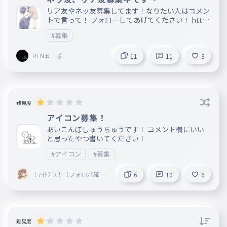
リア友やネッ友募集してます！なりたい人はコメン
トで言って！ フォローしてあげてください！ https
://ankey.io/@himanyadayo https://ankey.io/@20
#募集
856 https://ankey.io/@onnri-tyann https://an
key.io/@oioioio https://ankey.io/@amno_233
REN🍌 🍏
11
11
3
難易度
アイコン募集！
あいこんぼしゅうちゅうです！ コメント欄にいい
と思ったやつ書いてください！
#アイコン
#募集
！ｱｲﾄﾃﾞｽ！（フォロバ確定
6
10
6
）
難易度