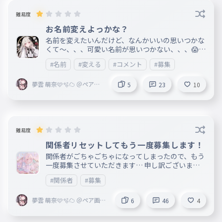
難易度
お名前変えよっかな？
名前を変えたいんだけど、なんかいいの思いつかな
くて〜、、、可愛い名前が思いつかない、、、😱
なにか案がある人とかいたらコメントで教えて欲し
#名前
#変える
#コメント
#募集
いです！あと、もしできるなら、漢字でも書ける名
前がいいなと思っております！ コメントお願いし
夢雲 萌奈🩷🫧☁️ ＠ペア画
ます！あと、名前はくるみじゃないものがいいなと
5
23
10
中＠フォロバ
思っております！（別にくるみでもおｋです）まぁ
名前を変えるということで！
難易度
関係者リセットしてもう一度募集します！
関係者がごちゃごちゃになってしまったので、もう
一度募集させていただきます… 申し訳ございませ
ん〜m(_ _)m 父︰ 母︰ 兄︰叶 姉︰黒白、marin 双
#関係者
#募集
子︰tomo（〆切） 弟︰しも 妹︰純恋 いとこ：楠
葉 友だち： 心友：HI! 大心友：みっ 大大大大大親友
夢雲 萌奈🩷🫧☁️ ＠ペア画中
︰sina、meimei、かんぴー（〆切） 同級生： 彼氏
6
46
4
＠フォロバ
： メイド：なすびちゃん（〆切） 先輩︰Rea 後輩
︰ ライバル仲間：Rea（〆切） ペット： 先生： 恩