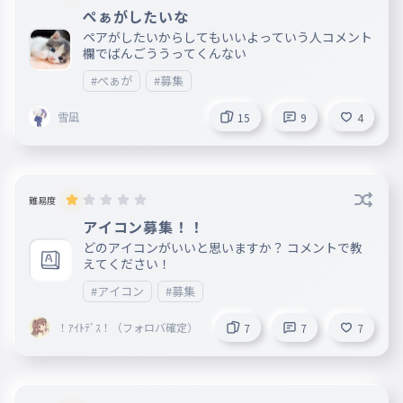
ぺぁがしたいな
ペアがしたいからしてもいいよっていう人コメント
欄でばんごううってくんない
#ぺぁが
#募集
雪凪
15
9
4
難易度
アイコン募集！！
どのアイコンがいいと思いますか？ コメントで教
えてください！
#アイコン
#募集
！ｱｲﾄﾃﾞｽ！（フォロバ確定）
7
7
7