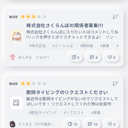
難易度
株式会社さくらんぼの関係者募集!!!
株式会社さくらんぼに入りたい人はコメントしてね
!リンクを押すとボイスチャットできるよ! リンク
_https://talk.brave.com/N4gGUOMxSr1C_mv33t
#株式会社
#さくらんぼ
#関係者
#募集
#株式
an42wrnYtjUdTsL7Uc5mT0StU 社長
社員名
あんず🎀 フォロバ
6
4
8
難易度
歌詞タイピングのリクエストください
最近作る歌詞タイピングがないのでリクエストして
ほしいです！ リクエストしてくれた物は全部作り
ます！
#歌詞タイピング
#リクエスト
#募集
そらまる（STPR最高！！
70
70
8