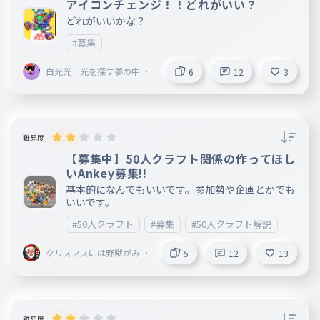
アイコンチェンジ！！どれがいい？
どれがいいかな？
#募集
白光光 光を探す夢の中の
6
12
3
猫
難易度
【募集中】50人クラフト関係の作ってほし
いAnkey募集!!
基本的になんでもいいです。参加勢や企画とかでも
いいです。
#50人クラフト
#募集
#50人クラフト解説
クリスマスには野獣がみん
5
12
13
なの家に来る
難易度