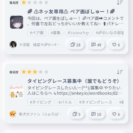
難易度
🌈 ⚠️ネッ友専用⚠️ ペア画ぼしゅー！🌈
今回は、ペア画をぼしゅー！ 🌈ペア画➡️コメントで
、何番で左右どっちがいいか教えてね✨ ⬆️パドレで
も⭕ 🎉タイピングは、「すとろべりーぷりんす」
#ペア画
#募集
#𝕐𝕦𝕚𝕟𝕒✎ღ
#🌈ゆいなの部屋🩵
「AMPTAKxCOLORS」「Meteorites」のメンバー
にしてあります💦 💫⬆️許していただけると幸いで
＃涼風 結菜＃🌈🩵⭐＃🌈
す💦 てことで、よろしくお願いします💬 ペア画は
18
49
6
🍑❄️ ＠💕 るな🩵らぶ💕
、大人っぽく顔かくしの女性（？ｗ）に変えてみま
した⭐ それが嫌な人は応募しないでね🙏🏻 🌈ペア画
🌈 ・夢雲 萌奈 ☑️ 7番 ・ るな＠🌈🍑❄ 12
番
難易度
タイピングレース募集中（誰でもどうぞ）
タイピングレースしたい人ー(^^)/募集中 やりたい
人はこちらへ ↳https://ankey.io/wordbooks/d2un
1iq9io6g02u02k80
#タイピング
#バトル
#タイピングレース
#募集
柴犬大ファン（ふぉろば）
5
10
6
🫠