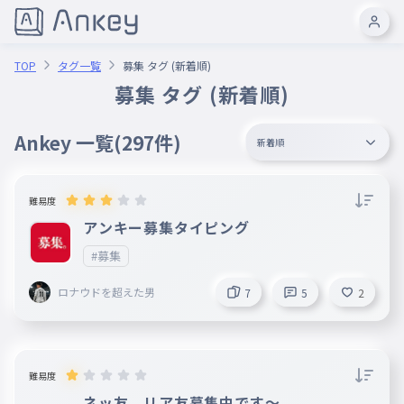
TOP
タグ一覧
募集 タグ (新着順)
募集 タグ (新着順)
Ankey 一覧
(297件)
新着順
難易度
アンキー募集タイピング
#募集
ロナウドを超えた男
7
5
2
難易度
ネッ友、リア友募集中です〜