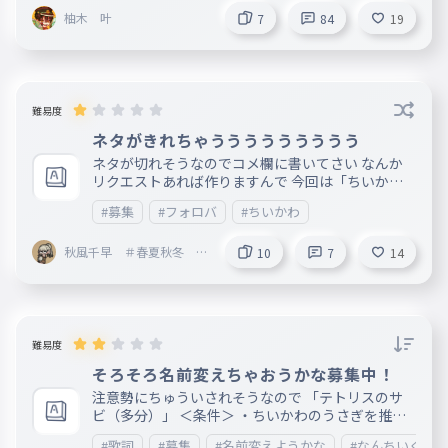
入ってください メンバー 叶 青緑 まし
柚木 叶
ゅまろ 黒 樹里 ピンク レオ
7
84
19
灰色 ゆいか 黄緑 雨乃＿☁ 青 し
ずえ。 水色 みゆな 白 弄花です
藤色 KAITO ラライトブルー 五条悟
紫 なおカマキリ 緑 空夜☁️🎀 薄紫 なすび
ちゃん オレンジ fuso22088 黄色 𝕂𝕦𝕣𝕦𝕞𝕚
難易度
チェリーピンク
ネタがきれちゃううううううううう
ネタが切れそうなのでコメ欄に書いてさい なんか
リクエストあれば作りますんで 今回は「ちいかわ
連打〜〜〜〜」でよろしくおねがいしますん！
#募集
#フォロバ
#ちいかわ
秋風千早 ＃春夏秋冬 秋
10
7
14
担当🍁 フォロバ100
％
難易度
そろそろ名前変えちゃおうかな募集中！
注意勢にちゅういされそうなので 「テトリスのサ
ビ（多分）」 ＜条件＞ ・ちいかわのうさぎを推し
てることがわかること ・なんちいぐる！の名前を
#歌詞
#募集
#名前変えようかな
#なんちいぐる