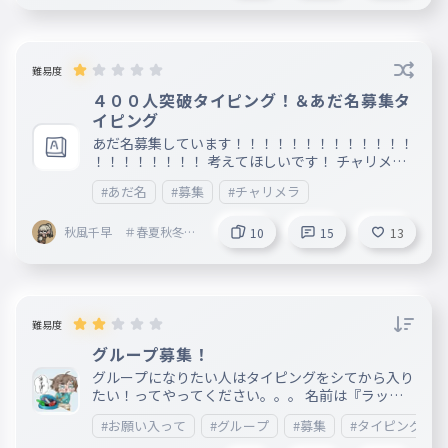
低浮上、おかぴー 【まだ募集中！】 双子：１１
歳の人（男女どっちでも⭕️）⇒月夜見星来 るあ
イパスくん ぷかぷか マリンチョス【まだ募集中
！】 【募集期間】∞
難易度
４００人突破タイピング！＆あだ名募集タ
イピング
あだ名募集しています！！！！！！！！！！！！！
！！！！！！！！ 考えてほしいです！ チャリメラ
がやってたからさ後グループで あだ名考えてって
#あだ名
#募集
#チャリメラ
言われたんで考えて〜
秋風千早 ＃春夏秋冬
10
15
13
秋担当🍁 フォロバ
100％
難易度
グループ募集！
グループになりたい人はタイピングをシてから入り
たい！ってやってください。。。 名前は『ラッキ
ー７』 https://padlet.com/s2012005_1/padlet-to
#お願い入って
#グループ
#募集
#タイピング
7feh04ov7b48ei 下のメンバー表に書いてある人