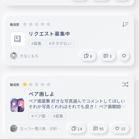
）
難易度
リクエスト募集中
#募集
#ネタがない
きなこもち
6
3
難易度
ペア画しよ
ペア画募集 好きな写真選んでコメントしてほしい
それか写真くれればそれでも良き！ ペア画期間は
最長３週間 それ以上の場合は再度コメントしてほ
#ペア画
#募集
しい 早い順だけど、予約してくれた子も必ずやるか
ら、待っててください 予約の人は、順番が来たら
なっつー愚人妹 ＠彩組
その人の投稿でお知らせするから、このタブ閉じて
14
95
15
イイヨ ちなみに１２番と１３番は、２つで一つの