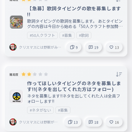
【急募】歌詞タイピングの歌を募集します
!!
歌詞タイピングの歌詞を募集します。 あとタイピン
グの内容は今日から始める「50人クラフト参加勢解
説タイピング」です。
#50人クラフト
#募集
#歌詞
クリスマスには野獣がみん
9
19
13
なの家に来る
難易度
作ってほしいタイピングのネタを募集しま
す!!(ネタを出してくれた方はフォロー)
ネタを募集します!!ネタを出してくれた人は全員フ
ォローします!!
#ネタがない
#募集
クリスマスには野獣がみ
13
18
16
んなの家に来る