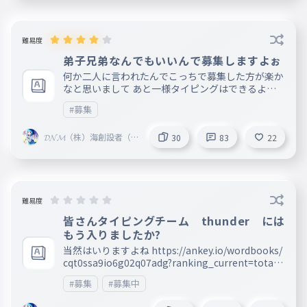
ペア画だよ〜 んでは 現在.... 💜STPRリスナー騎士
Aりす💜フォロバ確定（ガチ） 予約.... 蜂楽 廻（
返事待ち）
難易度
弟子兄弟なんでもいいんで募集しますよぉ
何か二人に言われたんでこっちで募集した方が楽か
なと思いまして あと一様タイピングはできるよう
にします ちなみに俺が男だということを考慮して
#募集
いただきたく存じます
𝓓𝓝𝓜（株）海創設者（=
30
83
22
^・^=)👼👿すかいうぉー
たーTNM彩風🥝☯☆ミ
難易度
皆さんタイピングチーム thunder には
もう入りましたか?
当然はいりますよね https://ankey.io/wordbooks/
cqt0ssa9io6g02q07adg?ranking_current=total
条件↓ https://ankey.io/wordbooks/cqsq0di9io6g
#募集
#募集中
02prv15g?ranking_current=total 入り方（条件ク
リア済みの場合） https://ankey.io/wordbooks/cq