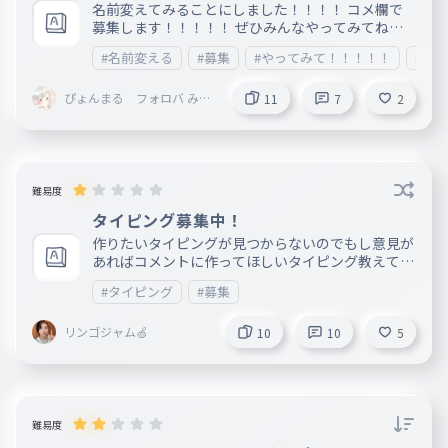
名前変えてみることにしました！！！！ コメ欄で
募集します！！！！！ ぜひみんなやってみてね！
！！！！
#名前変える
#募集
#やってみて！！！！！
#コ
ぴょんまる フォロバ みに
11
7
2
とまととペア画中@MINI＃
🎄🍇☘️
難易度
タイピング募集中！
作りたいタイピングが見つからないのでもし意見が
あればコメントに作ってほしいタイピング教えてく
ださい
#タイピング
#募集
リンゴジャム🍏
10
10
5
難易度