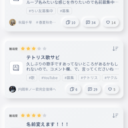
ループ名みたいな感じを作りたいので名前募集中で
す！ https://padlet.com/s2009794/padlet-bh2jv
#ちい友募集中
#募集
g4s6nn1eefd ちいとも募集アンキー https://ankey
.io/wordbooks/d0jhj929io6g0376hh4g
秋風千早 ＃春夏秋冬
10
34
14
秋担当🍁 フォロバ
100％
難易度
テトリス歌サビ
久しぶりの歌手ですあってないところがあるかもし
れないので、コメント欄、で、言ってくださいね コ
メント欄で、やって欲しいの募集中です‼️よろぴく
#歌
#YouTube
#募集
#テトリス
#ヤクルト好
円周率ノー君完全復帰へ
6
29
5
難易度
名前変えます！！！