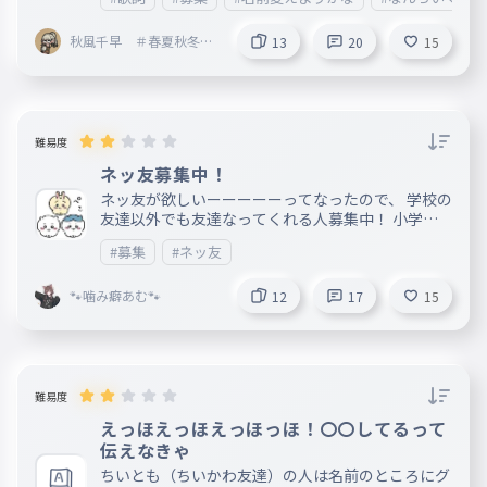
入れること ・使いやすいっていうか呼ばれやすい
・かわいい
秋風千早 ＃春夏秋冬
13
20
15
秋担当🍁 フォロバ
100％
難易度
ネッ友募集中！
ネッ友が欲しいーーーーーってなったので、 学校の
友達以外でも友達なってくれる人募集中！ 小学生
とか中学生ぐらいのこ大歓迎！←気にしなくていい
#募集
#ネッ友
よ！（誰でもOK！） ネッ友になりたいこ コメント
に「ネッ友になりたい！」とか「ネッ友になって！
🐾噛み癖あむ🐾
」とか書いて！
12
17
15
難易度
えっほえっほえっほっほ！〇〇してるって
伝えなきゃ
ちいとも（ちいかわ友達）の人は名前のところにグ