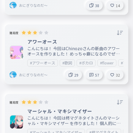
＿＿＿＿＿＿＿＿＿＿＿＿＿＿＿＿＿＿＿＿＿ 202
おにぎりなのだ～
1.3.20 リリース 作詞：Chinozo 作曲：Chinozo
38
14
難易度
アワーオース
こんにちは！ 今回はChinozoさんの新曲のアワー
オースを作りました！ めっちゃ癖になるのでぜひ
聞いてみてください ＿＿＿＿＿＿＿＿＿＿＿＿＿
#アワーオース
#歌詞
#ボカロ
#flower
#可不
＿＿＿＿＿＿＿＿＿＿＿＿＿＿＿＿＿＿＿＿＿＿＿
＿＿＿＿＿＿＿＿＿＿＿＿＿＿＿＿＿＿ 2025.3.31
おにぎりなのだ～
リリース 作詞：Chinozo 作曲：Chinozo
29
57
32
難易度
マーシャル・マキシマイザー
こんにちは！ 今回は柊マグネタイトさんのマーシ
ャル・マキシマイザー を作りました！ 個人的には
「食べてすぐ寝て丑になる 起きてまた寝て人でな
#マーシャル・マキシマイザー
#柊マグネタイト
#ボ