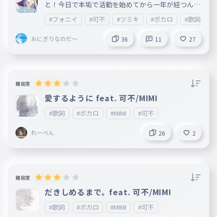
と！今日で本垢で活動を始めてから一年が経つんで
すよね〜 一周年記念としてこのタイピングを作り
#フォニイ
#可不
#ツミキ
#ボカロ
#歌詞
ました！ これからもよろしくお願いします！ ＿＿
＿＿＿＿＿＿＿＿＿＿＿＿＿＿＿＿＿＿＿＿＿＿＿
おにぎりなのだ～
＿＿＿＿＿＿＿＿＿＿＿＿＿＿＿＿＿＿＿＿＿＿＿
36
11
27
＿＿＿ 曲名：フォニイ feat.可不 発売日：2022/07/
01 作詞:ツミキ 作曲:ツミキ
難易度
愛するように feat. 可不/MIMI
#歌詞
#ボカロ
#MIMI
#可不
れーべん
26
2
難易度
だきしめるまで。feat. 可不/MIMI
#歌詞
#ボカロ
#MIMI
#可不