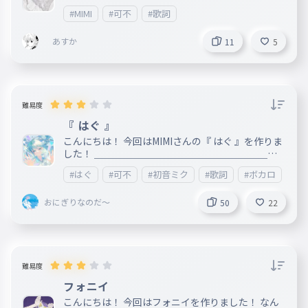
#MIMI
#可不
#歌詞
あすか
11
5
難易度
『 はぐ 』
こんにちは！ 今回はMIMIさんの『 はぐ 』を作りま
した！ ＿＿＿＿＿＿＿＿＿＿＿＿＿＿＿＿＿＿＿
＿＿＿＿＿＿＿＿＿＿＿＿＿＿＿＿＿＿＿＿＿＿＿
#はぐ
#可不
#初音ミク
#歌詞
#ボカロ
＿＿＿＿＿＿＿＿＿ feat.初音ミク＆可不 2023.10.3
1 リリース 作詞：MIMI 作曲：MIMI
おにぎりなのだ～
50
22
難易度
フォニイ
こんにちは！ 今回はフォニイを作りました！ なん