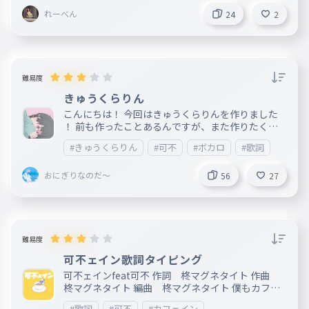
れーべん
24
2
難易度
きゅうくらりん
こんにちは！ 今回はきゅうくらりんを作りました
！ 前も作ったことあるんですが、また作りたくな
っちゃって作りました！ 2500点目指して頑張って
#きゅうくらりん
#可不
#ボカロ
#歌詞
ください！ ＿＿＿＿＿＿＿＿＿＿＿＿＿＿＿＿＿
＿＿＿＿＿＿＿＿＿＿＿＿＿＿＿＿＿＿＿＿＿＿＿
おにぎりなのだ～
＿＿＿＿＿＿＿＿＿＿＿ 発売：2021.09.04 作詞：
56
27
いよわ 作曲：いよわ
難易度
可不ェイン歌詞タイピング
可不ェインfeat可不 作詞 柊マグネタイト 作曲
柊マグネタイト 編曲 柊マグネタイト 僕もカフェ
イン欲しいです
#歌詞
#可不
#カフェイン