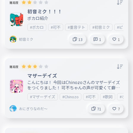
難易度
初音ミク！！！
ボカロ紹介
#ボカロ
#可不
#重音テト
#初音ミク
#ピノキ
初音ミク
13
1
1
難易度
マザーデイズ
こんにちは！ 今回はChinozoさんのマザーデイズ
をつくりました！ 可不ちゃんの声が可愛くて癖に
なるのでぜひ聞いてみてください！ そして、この投
#マザーデイズ
#Chinozo
#可不
#歌詞
#ボカ
稿で今年の投稿は最後です！ 今年も一年間ありが
とうございました！来年もよろしくお願いします！
おにぎりなのだ～
よいお年を！ ＿＿＿＿＿＿＿＿＿＿＿＿＿＿＿＿
71
7
＿＿＿＿＿＿＿＿＿＿＿＿＿＿＿＿＿＿＿＿＿＿＿
＿＿＿＿＿＿＿＿＿＿＿＿＿＿＿ 2023.1.14 公開 作
詞:Chinozo 作曲:Chinozo