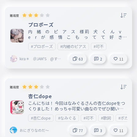
難易度
プロポーズ
内 緒 の ピ ア ス 様 莉 犬 く ん v
e r が 感 情 こ も っ て て 好 き 9
月24日 30回プレイありがと
#プロポーズ
#内緒のピアス
#可不
kira＊ ＠JAM'S @すと
63
2
11
ふぁみ
難易度
杏仁dope
こんにちは！ 今回はなみぐるさんの杏仁dopeをつ
くりました！ めっちゃ可愛い曲なのでぜひ聞いて
みてください！ ＿＿＿＿＿＿＿＿＿＿＿＿＿＿＿
#杏仁dope
#なみぐる
#可不
#歌詞
#ボカロ
＿＿＿＿＿＿＿＿＿＿＿＿＿＿＿＿＿＿＿＿＿＿＿
＿＿＿＿＿＿＿＿＿＿＿＿＿＿＿＿ 公開日:2025/0
おにぎりなのだ～
8/01 作詞:なみぐる 作曲:なみぐる
77
3
11