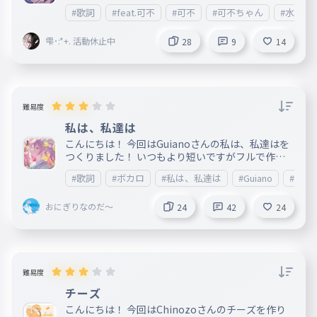
r
の曲が雫のボカロ好きとなったきっかけです みん
#歌詞
#feat.可不
#可不
#可不ちゃん
#水野あ
なも聞いてみてねええええええええええ あ、ちな
みにリクエストです(( ていうか今改めて見てみると
結構短いなこの曲。 けな え？決して貶
雫･:*+. 活動休止中
28
9
14
ているわけではないですからね？？？(圧) 下にある
パドレでこの歌のうたみた(歌ってみた)上げてるか
ら見てみて❗️ 『カラオケ』って書いてあるところだ
ヨ！ https://padlet.com/sizuku/sizuku_himajins
huudan_ あやっぱ見ないで 恥ずいから((は？
難易度
私は、私達は
こんにちは！ 今回はGuianoさんの私は、私達はを
つくりました！ いつもより短いですがフルで作っ
てあります！ ぜひ聞いてみてください！ ＿＿＿＿
#歌詞
#ボカロ
#私は、私達は
#Guiano
#可不
＿＿＿＿＿＿＿＿＿＿＿＿＿＿＿＿＿＿＿＿＿＿＿
＿＿＿＿＿＿＿＿＿＿＿＿＿＿＿＿＿＿＿＿＿＿＿
おにぎりなのだ～
＿＿＿＿ 曲名：私は、私達は 配信/発売日：2023/0
24
42
24
2/20 作詞：Guiano 作曲：Guiano
難易度
チーズ
こんにちは！ 今回はChinozoさんのチーズを作り