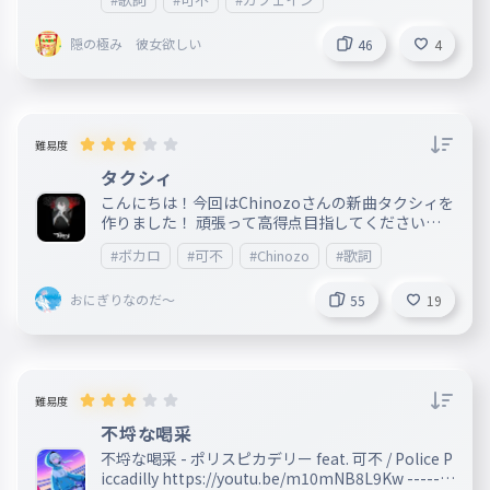
隠の極み 彼女欲しい
46
4
難易度
タクシィ
こんにちは！今回はChinozoさんの新曲タクシィを
作りました！ 頑張って高得点目指してください！ _
________________________________________
#ボカロ
#可不
#Chinozo
#歌詞
________________________________________
__________ 発売日:2024.02.21 作詞:Chinozo 作曲:
おにぎりなのだ～
Chinozo 編曲:Chinozo
55
19
難易度
不埒な喝采
不埒な喝采 - ポリスピカデリー feat. 可不 / Police P
iccadilly https://youtu.be/m10mNB8L9Kw -------