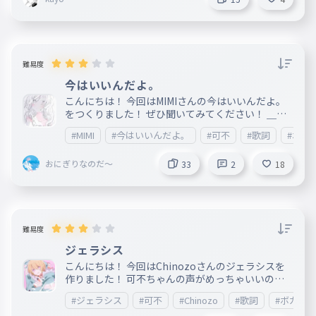
難易度
今はいいんだよ。
こんにちは！ 今回はMIMIさんの今はいいんだよ。
をつくりました！ ぜひ聞いてみてください！ ＿＿
＿＿＿＿＿＿＿＿＿＿＿＿＿＿＿＿＿＿＿＿＿＿＿
#MIMI
#今はいいんだよ。
#可不
#歌詞
#ボカ
＿＿＿＿＿＿＿＿＿＿＿＿＿＿＿＿＿＿＿＿＿＿＿
＿＿＿＿＿＿ 2022.12.21 リリース 作詞:MIMI 作曲:
おにぎりなのだ～
MIMI
33
2
18
難易度
ジェラシス
こんにちは！ 今回はChinozoさんのジェラシスを
作りました！ 可不ちゃんの声がめっちゃいいので
ぜひ聞いてみてください！ ＿＿＿＿＿＿＿＿＿＿
#ジェラシス
#可不
#Chinozo
#歌詞
#ボカロ
＿＿＿＿＿＿＿＿＿＿＿＿＿＿＿＿＿＿＿＿＿＿＿