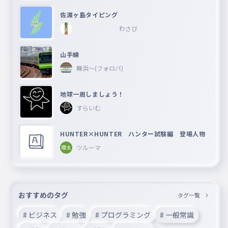
佐渡ヶ島タイピング
わさび
山手線
舞浜〜(フォロバ)
地球一周しましょう！
すらいむ
HUNTER×HUNTER ハンター試験編 登場人物
ツルーマ
おすすめのタグ
タグ一覧
# ビジネス
# 勉強
# プログラミング
# 一般常識