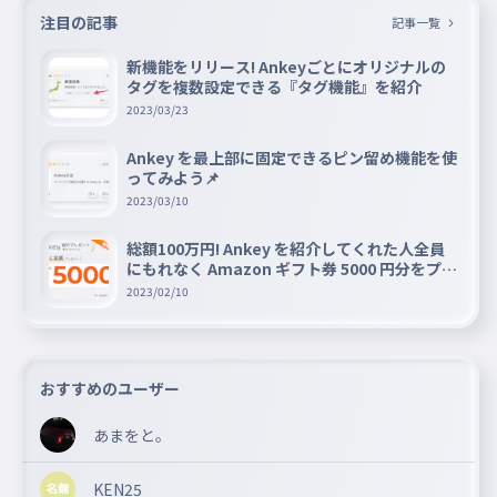
注目の記事
記事一覧
新機能をリリース! Ankeyごとにオリジナルの
タグを複数設定できる『タグ機能』を紹介
2023/03/23
Ankey を最上部に固定できるピン留め機能を使
ってみよう📌
2023/03/10
総額100万円! Ankey を紹介してくれた人全員
にもれなく Amazon ギフト券 5000 円分をプレ
ゼントキャンペーン!!
2023/02/10
おすすめのユーザー
あまをと。
KEN25