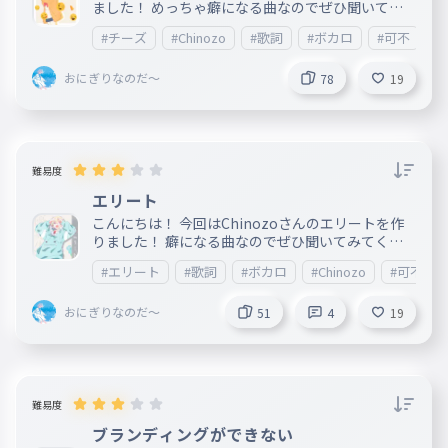
ました！ めっちゃ癖になる曲なのでぜひ聞いてみ
てください！ ＿＿＿＿＿＿＿＿＿＿＿＿＿＿＿＿
#チーズ
#Chinozo
#歌詞
#ボカロ
#可不
＿＿＿＿＿＿＿＿＿＿＿＿＿＿＿＿＿＿＿＿＿＿＿
＿＿＿＿＿＿＿＿＿＿＿＿＿＿＿ 曲名：チーズ 発
おにぎりなのだ～
売日：2022/12/30 作詞：Chinozo 作曲：Chinozo
78
19
難易度
エリート
こんにちは！ 今回はChinozoさんのエリートを作
りました！ 癖になる曲なのでぜひ聞いてみてくだ
さい！ ＿＿＿＿＿＿＿＿＿＿＿＿＿＿＿＿＿＿＿
#エリート
#歌詞
#ボカロ
#Chinozo
#可不
＿＿＿＿＿＿＿＿＿＿＿＿＿＿＿＿＿＿＿＿＿＿＿
＿＿＿＿＿＿＿＿＿＿＿＿ 2021.11.3 リリース 作詞
おにぎりなのだ～
：Chinozo 作曲：Chinozo
51
4
19
難易度
ブランディングができない