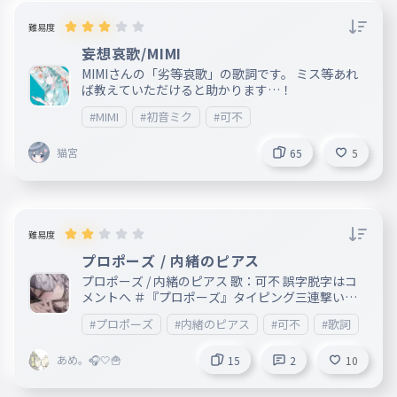
難易度
妄想哀歌/MIMI
MIMIさんの「劣等哀歌」の歌詞です。 ミス等あれ
ば教えていただけると助かります…！
#MIMI
#初音ミク
#可不
猫宮
65
5
難易度
プロポーズ / 内緒のピアス
プロポーズ / 内緒のピアス 歌：可不 誤字脱字はコ
メントへ ＃『プロポーズ』タイピング三連撃いく
ぜっ！ （なとり/内緒のピアス/すとぷり）
#プロポーズ
#内緒のピアス
#可不
#歌詞
あめ。🎧️🤍🍟
15
2
10