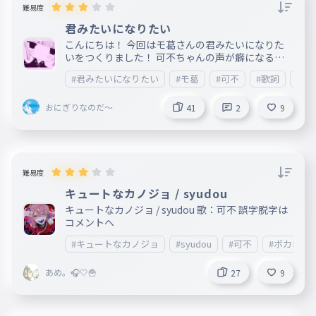
難易度
君みたいになりたい
こんにちは！ 今回はモ葛さんの君みたいになりた
いをつくりました！ 可不ちゃんの声が癖になるの
でぜひ聞いてみてください！ ＿＿＿＿＿＿＿＿＿
#君みたいになりたい
#モ葛
#可不
#歌詞
#ボ
＿＿＿＿＿＿＿＿＿＿＿＿＿＿＿＿＿＿＿＿＿＿＿
＿＿＿＿＿＿＿＿＿＿＿＿＿＿＿＿＿＿＿＿＿＿ 2
おにぎりなのだ～
025.11.1 公開 作詞:モ葛 作曲:モ葛
41
2
9
難易度
キュートなカノジョ / syudou
キュートなカノジョ / syudou 歌：可不 誤字脱字は
コメントへ
#キュートなカノジョ
#syudou
#可不
#ボカロ
あめ。🎧️🤍🍟
27
9