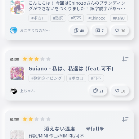
こんにちは！ 今回はChinozoさんのブランディン
グができないをつくりました！ 誤字脱字があった
らコメントで教えてください！ これで今年最後の
#ボカロ
#歌詞
#可不
#Chinozo
#KahU
#
投稿です！ 今年も一年ありがとうございました！
来年もよろしくお願いします！ ではよいお年を！
おにぎりなのだ～
＿＿＿＿＿＿＿＿＿＿＿＿＿＿＿＿＿＿＿＿＿＿＿
40
7
30
＿＿＿＿＿＿＿＿＿＿＿＿＿＿＿＿＿＿＿＿＿＿＿
＿＿＿＿＿＿＿＿ 曲名：ブランディングができな
い 配信/発売日：2024/12/15 作詞：Chinozo 作曲
：Chinozo
難易度
Guiano - 私は、私達は (feat.可不)
#歌詞タイピング
#ボカロ
#可不
上ちゃん
21
10
難易度
消えない温度 ❊full❊
作詞/MIMI 作曲/MIMI 唄/可不