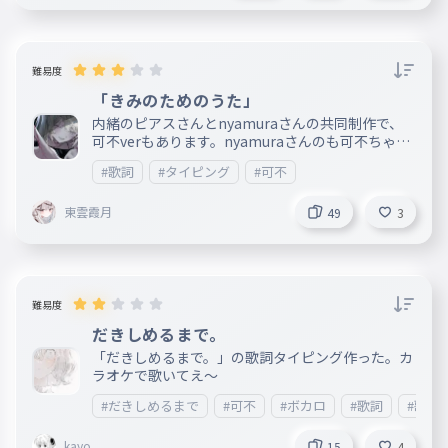
難易度
「きみのためのうた」
内緒のピアスさんとnyamuraさんの共同制作で、
可不verもあります。nyamuraさんのも可不ちゃん
のも聴いてみると沢山違いがあってすごく楽しいで
#歌詞
#タイピング
#可不
す。可不verの方をリンクとして張っておくので、
そっからnyamuraさんが歌う方のリンクで聴いて
東雲霞月
ください。 歌詞がすごく好きで、自分の中で会話し
49
3
てるようなところもあれば全体的に我儘を正当化し
て押し付けてくるような、不安定さと鬱っぽさが音
楽とも合ってて、こんだけマッチした二人で作る曲
をもっと聴かせてほしくなります。 きみのためのう
た/可不↓ https://www.youtube.com/watch?v=XQ
難易度
TWD5elZD0
だきしめるまで。
「だきしめるまで。」の歌詞タイピング作った。カ
ラオケで歌いてえ〜
#だきしめるまで
#可不
#ボカロ
#歌詞
#歌詞
kayo
15
4