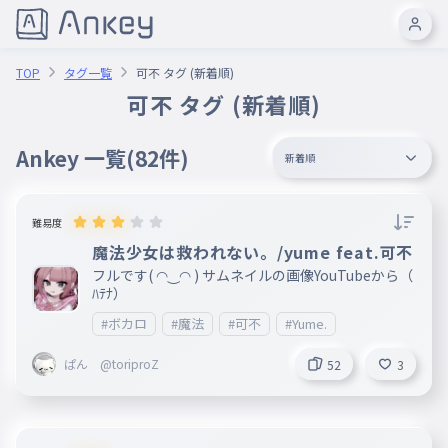
TOP
タグ一覧
可不 タグ (新着順)
可不 タグ (新着順)
Ankey 一覧
(82件)
新着順
難易度
魔法少女は救われない。/yume feat.可不
フルです( ◠‿◠ ) サムネイルの画像YouTubeから（
ﾊﾃﾅ）
#ボカロ
#魔法
#可不
#Yume.
ぱん @toriproZ
52
3