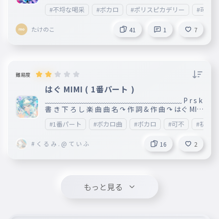
--------------------------------------- Music / ポリ
#不埒な喝采
#ボカロ
#ポリスピカデリー
#可不
スピカデリー Twitter : / _policep Illustration / A.Y
AMI Twitter : / ayaminakazawa CeVIO AI 音楽的同
たけのこ
位体 可不(KAFU)にて制作しました。 「可不」Twit
41
1
7
ter： / kaf_you 「可不」YouTubeチャンネル： / @
musicalisotope423 OffVox : https://piapro.jp/t/C
rb5 ----------------------------------------------
難易度
はぐ MIMI ( 1番パート )
﹏﹏﹏﹏﹏﹏﹏﹏﹏﹏﹏﹏﹏﹏﹏﹏﹏﹏﹏﹏ P r s k
書 き 下 ろ し 楽 曲 曲 名 ↷ 作 詞 & 作 曲 ↷ はぐ MIM
I こ ち ら は 1 番 パ ー ト に な り ま す 。f u l l バ ー
#1番パート
#ボカロ曲
#ボカロ
#可不
#初音
ジ ョ ン は 別 で す ﹏﹏﹏﹏﹏﹏﹏﹏﹏﹏﹏﹏﹏﹏
﹏﹏﹏﹏﹏﹏
# く る み . @ て い ふ
16
2
もっと見る