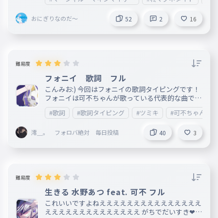
し？」のところが癖になってめっちゃ好きです！
ぜひ聞いてみてください！ ＿＿＿＿＿＿＿＿＿＿
おにぎりなのだ～
＿＿＿＿＿＿＿＿＿＿＿＿＿＿＿＿＿＿＿＿＿＿＿
52
2
16
＿＿＿＿＿＿＿＿＿＿＿＿＿＿＿＿＿＿＿＿＿ 202
1.8.21 リリース 作詞：柊マグネタイト 作曲：柊マ
グネタイト
難易度
フォニイ 歌詞 フル
こんみお:) 今回はフォニイの歌詞タイピングです！
フォニイは可不ちゃんが歌っている代表的な曲です
よね！（個人的意見） 可不ちゃんの声は少しこも
#歌詞
#歌詞タイピング
#ツミキ
#可不ちゃん
っているけれど芯のある声で歌詞がとっても頭に入
ってきやすい素敵な声で、私の好きなボーカロイド
澪＿。 フォロバ絶対 毎日投稿
の一人です！ いつも「簡単なこともわからないわ
40
3
和菓子ってパンだっけえ」って替え歌をしている
のはココだけの話です 素晴らしき本家様 https://
youtu.be/9QLT1Aw_45s ＊＊＊＊＊＊＊＊＊＊＊
＊＊＊＊＊＊＊＊＊＊＊＊＊＊＊＊＊＊＊＊＊＊＊
＊＊＊＊＊＊＊ 私現在猛烈にネッ友を募集してお
難易度
ります！ もしよろしければ通知用のankeyにコメし
生きる 水野あつ feat. 可不 フル
てもらった後（気付かない可能性があるため）パド
レッドで話しかけて下さい！ 雑談用 https://padl
これいいですよねえええええええええええええええ
et.com/namaumeame/padlet-xn4oqjy84to6ke0
ええええええええええええええ がちでだいすき❤こ