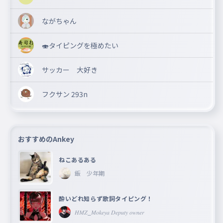
ながちゃん
🍣タイピングを極めたい
サッカー 大好き
フクサン 293n
おすすめのAnkey
ねこあるある
飯 少年期
酔いどれ知らず歌詞タイピング！
𝐻𝑀𝑍_𝑀𝑜𝑘𝑒𝑦𝑎 𝐷𝑒𝑝𝑢𝑡𝑦 𝑜𝑤𝑛𝑒𝑟