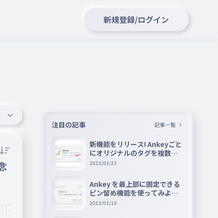
新規登録/ログイン
注目の記事
記事一覧
新機能をリリース! Ankeyごと
にオリジナルのタグを複数設
定できる『タグ機能』を紹介
念
2023/03/23
Ankey を最上部に固定できる
ピン留め機能を使ってみよう
📌
2023/03/10
#感謝
#嬉しい
#ありがとう
#みんなありがとう！
#もうす