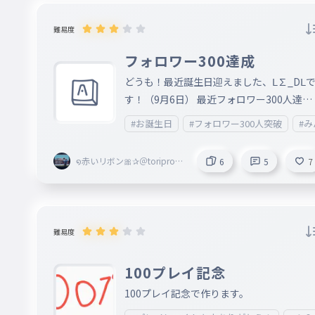
難易度
フォロワー300達成
どうも！最近誕生日迎えました、Ⅼ∑_DⅬ
す！（9月6日） 最近フォロワー300人達成
いたしましたので…
#お誕生日
#フォロワー300人突破
#
໑赤いリボン🎀✰＠toriproZ
6
5
7
＠Blossoms副＠marisa＠rib
bon創@mugenn
難易度
100プレイ記念
100プレイ記念で作ります。