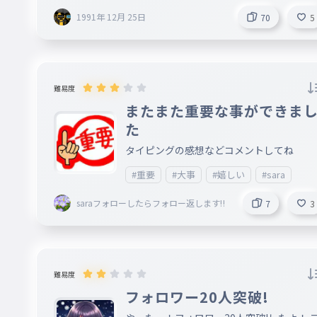
1991年 12月 25日
70
5
難易度
またまた重要な事ができま
た
タイピングの感想などコメントしてね
#重要
#大事
#嬉しい
#sara
saraフォローしたらフォロー返します‼
7
3
難易度
フォロワー20人突破!