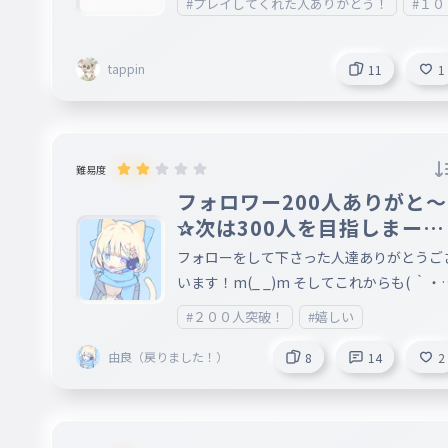
#プレイしてくれた人ありがとう！
#１
tappin
11
1
難易度
フォロワー200人ありがと～
✰次は300人を目指しまーす
！
フォローをして下さった人達ありがとうご
います！m(_ _)m そしてこれからも( ｀・
・´)ﾉﾖﾛｼｸお願いします！ そしてこれを見
#２００人突破！
#嬉しい
くださっている人にお願いです！ このフォ
ロワー200人記念に下の５つから選んでコ
由良（戻りました！）
8
14
2
ントに書いて下さい！ 選んで一番多かった
ものをやろうかと思います。(・∀・) １.タ
イピング大会 ２.歌詞タイピング ３.最近の