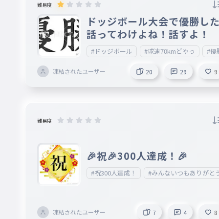
アニメタイピング ４.連打タイピング ５.そ
難易度
他（ココには何が良いかを書いて下さい上
ドッジボール大会で優勝し
以外で） コメントにお願いします！
話ってわけよね！話すよ！
#ドッジボール
#球速70kmどやっ
#優
凍結されたユーザー
20
29
9
難易度
🎉祝🎉300人達成！🎉
#祝300人達成！
#みんないつもありがと
凍結されたユーザー
7
4
8