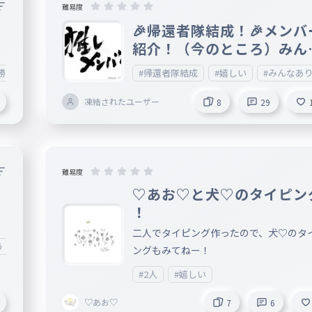
の
難易度
の
た
🎉帰還者隊結成！🎉メンバ
紹介！（今のところ）みん
ありがとう！
勝
#嬉しい
#一学期の一番最初らへん
#帰還者隊結成
#嬉しい
#みんなあ
凍結されたユーザー
8
29
難易度
♡あお♡と犬♡のタイピン
！
二人でタイピング作ったので、犬♡のタ
う！
#嬉しい
#最高
#気分アゲアゲ
ングもみてねー！
#2人
#嬉しい
♡あお♡
7
6