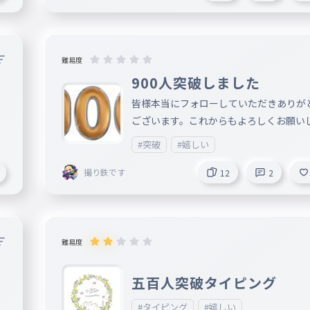
難易度
突
900人突破しました
皆様本当にフォローしていただきありが
ございます。これからもよろしくお願い
す。
#突破
#嬉しい
撮り鉄です
12
2
難易度
！
五百人突破タイピング
#タイピング
#嬉しい