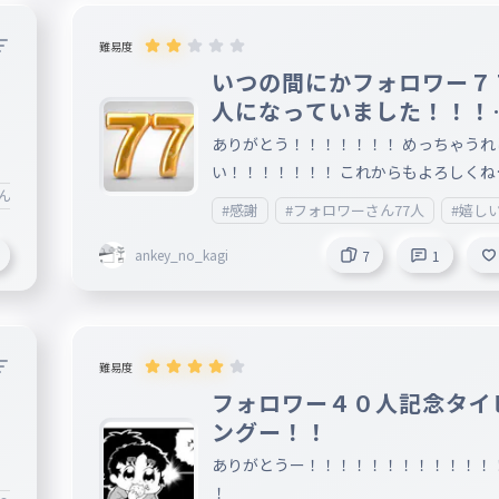
難易度
いつの間にかフォロワー７
人になっていました！！！
で
！！！
ありがとう！！！！！！！ めっちゃうれ
い！！！！！！！ これからもよろしくね
みんなありがとう！
#本当に感謝！
#嬉しい
！！！！！！
#感謝
#フォロワーさん77人
#嬉し
ankey_no_kagi
7
1
難易度
フォロワー４０人記念タイ
ングー！！
ありがとうー！！！！！！！！！！！！
！