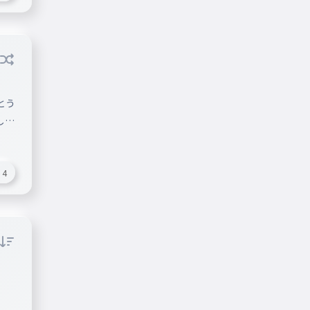
とう
しま
4