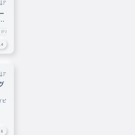
ー
な
りがとう！
14
グ
イピ
6