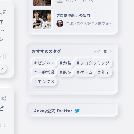
プロ野球選手の名前
７
野球バスケ大好き人間フォロ
ーしてね―
！
し
！
おすすめのタグ
タグ一覧
い
#これからもよろしくネ
# ビジネス
# 勉強
# プログラミング
2
# 一般常識
# 歌詞
# ゲーム
# 雑学
# エンタメ
ピ
Ankey公式 Twitter
！！