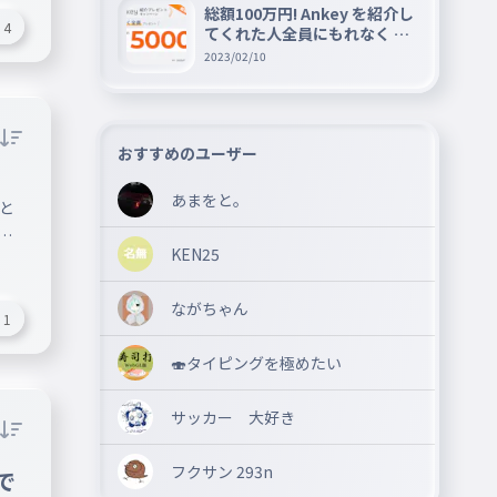
総額100万円! Ankey を紹介し
4
てくれた人全員にもれなく A
mazon ギフト券 5000 円分を
2023/02/10
プレゼントキャンペーン!!
おすすめのユーザー
あまをと。
がと
い
KEN25
いま
ながちゃん
方
1
か知
🍣タイピングを極めたい
える
作文
サッカー 大好き
験ど
ない
フクサン 293n
で
の