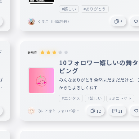
００プレイ記念
#嬉しい
#嬉しい
#ありがとう
くまこ（回転宗教）
6
難易度
10フォロワー嬉しいの舞
ピング
ざ
みんなありがと❣ 全然まだまだだけど、
∀
からもよろしくね❣
て
#エンタメ
#嬉しい
#ミニトマト
メ
みにとまと フォロバ＠MI
12
11
NI #💛⛄️❄️ #💛🐣🍅 ぴょ
んまるとペア画中
？