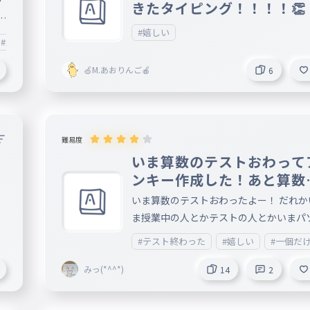
フ
きたタイピング！！！！👏
方の歌みたです。ちなみにフォニイの最
う
くらいが私の音域の限界です。それ以上
#嬉しい
#頑張るね
にくい。 ぜひぜひ、感想やリクエスト等
コメントもお待ちしております！（返信
🍏M.あおりんご🍎
6
そ遅くなるかもしれませんごめんなさい
難易度
いま算数のテストおわって
ンキー作成した！あと算数
テスト一個間違えてて悲し
いま算数のテストおわったよー！ だれか
ま授業中の人とかテストの人とかいまパ
ン触っている人コメントで教えて 逆に自
#テスト終わった
#嬉しい
#一個だ
のパソコン触っている人も教えて！ 算数
テストは、円周の面積だよーん！ まあ私
みっ(*^^*)
14
2
年だから(*^^*) あと算数のテスト一個ま
がえてて悲し🥺