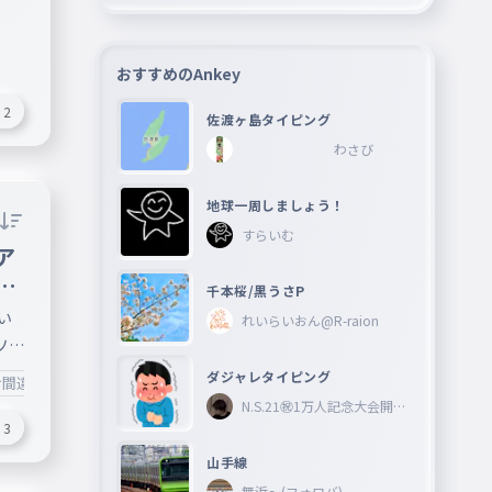
高音
は出
の
おすすめのAnkey
がく
2
佐渡ヶ島タイピング
）
わさび
地球一周しましょう！
すらいむ
ア
の
千本桜/黒うさP

い
れいらいおん@R-raion
ソコ
分
ダジャレタイピング
け間違えた
#悲し🐤
の
N.S.21㊗︎1万人記念大会開催
中🎉
６
3
ち
山手線
舞浜〜(フォロバ)