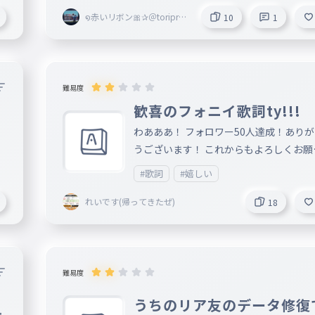
໑赤いリボン🎀✰＠toriproZ
10
1
＠Blossoms副＠marisa＠ri
bbon創@mugenn
難易度
し
歓喜のフォニイ歌詞ty!!!
わあああ！ フォロワー50人達成！あり
うございます！ これからもよろしくお願
します！ まあといっても、多分2月くらいま
#歌詞
#嬉しい
でしかいられないんじゃないかなーと思
す。ちょっとした都合でね。 今見ている
れいです(帰ってきたぜ)
18
々に高校受験をする方がどれくらいなの
りませんが、私は連絡進学の推薦がもら
ことがとりあえず確定して、あとは課題
と面接を残すのみとなっているので、受
難易度
うこうで忙しいとかで投稿が減るとかは
うちのリア友のデータ修復
と思います！ フォニイは、またまた推し