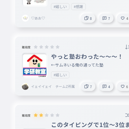
らもよろしくおねがいします！
#嬉しい
#感謝
♡あお♡
8
7
4
難易度
やっと塾おわった〜〜〜！
←サムネいる俺の通ってた塾
#嬉しい
イェイイェイ チームZ所属
7
4
6
難易度
このタイピングで1位〜3位