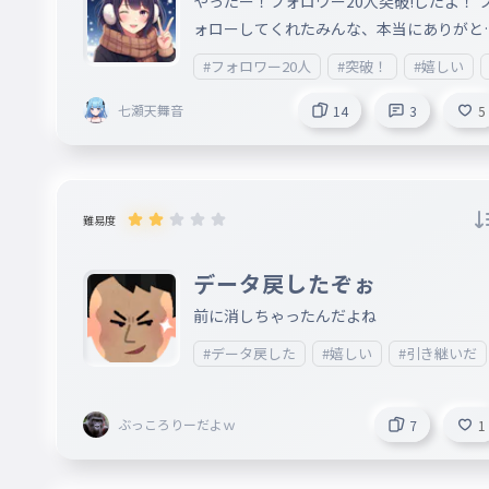
やったー！フォロワー20人突破!したよ！ 
ォローしてくれたみんな、本当にありがと
ございます！ これからもめっちゃ頑張るの
#フォロワー20人
#突破！
#嬉しい
でよろしくね！ コメントでなんか作って欲
しいタイピングとかあったら教えてね
七瀬天舞音
14
3
5
難易度
データ戻したぞぉ
前に消しちゃったんだよね
#データ戻した
#嬉しい
#引き継いだ
ぶっころりーだよｗ
7
1