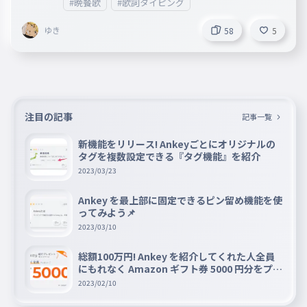
#晩餐歌
#歌詞タイピング
ゆき
58
5
注目の記事
記事一覧
新機能をリリース! Ankeyごとにオリジナルの
タグを複数設定できる『タグ機能』を紹介
2023/03/23
Ankey を最上部に固定できるピン留め機能を使
ってみよう📌
2023/03/10
総額100万円! Ankey を紹介してくれた人全員
にもれなく Amazon ギフト券 5000 円分をプレ
ゼントキャンペーン!!
2023/02/10