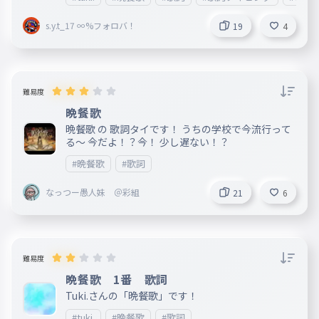
cvu5I
s.y.t_17 ∞%フォロバ！
19
4
難易度
晩餐歌
晩餐歌 の 歌詞タイです！ うちの学校で今流行って
る〜 今だよ！？今！ 少し遅ない！？
#晩餐歌
#歌詞
なっつー愚人妹 ＠彩組
21
6
難易度
晩餐歌 1番 歌詞
Tuki.さんの「晩餐歌」です！
#tuki.
#晩餐歌
#歌詞