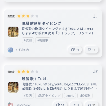
難易度
晩餐歌歌詞タイピング
晩餐歌の歌詞タイピングです✌ 1位の人はフォロー
します💕頑張れ!! 次回「ライラック」 リクエストあ
ったらコメントしてねhttps://padlet.com/yuixing
#歌詞
#晩餐歌
qi73/padlet-sjoq6spqnclhjmug
すず😗💞🌀
59
10
難易度
晩餐歌 / Tuki.
晩餐歌 / Tuki. https://youtu.be/oZpYEEcvu5I?si=E
nSf8DnSy55aILrh 自己紹介 とりあえず歌詞タイめ
っちゃ好きです！なのでタイピングチューブとかも
#歌詞
#歌詞タイピング
#tuki.
#晩餐歌
結構浮上してます！最近全然やってなかったんで遅
いですけどよろしくお願いします！
Teto＠ζyper
26
9
20