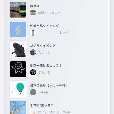
山手線
舞浜〜(フォロバ)
佐渡ヶ島タイピング
わさび
ゴジラタイピング
えいさん
地球一周しましょう！
すらいむ
日本の元号【大化〜令和】
zsrtrgh
千本桜/黒うさP
れいらいおん@R-raion