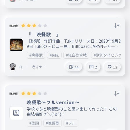
難易度
『 晩餐歌 』
【説明】 作詞作曲：Tuki. リリース日：2023年9月2
9日 Tuki.のデビュー曲。Billboard JAPANチャート
におけるストリーミングの累計再生回数3億回。こ
#晩餐歌
#tuki.
#紅白歌合戦
#歌詞タイピング
れは、ソロアーティストとしての歴代最年少記録を
塗り替えた。Tuki.中学三年生にて、この一曲で数
白 - 🐣🎸❤ -
々の偉業を達成している。 ー＝ー＝ー＝ー＝ー＝
44
2
12
ー＝ー＝ー＝ー＝ー＝ー＝ー＝ー＝ー＝ー＝ー＝ー
＝ー＝ー＝ー＝ー＝ー＝ー＝ー＝ー＝ー＝ー＝ー＝
【自分の感想】 この曲、昔から好きだったってい
う人には申し訳ないのですが、前はそこまで好きじ
ゃなかったんですよ。流行ってんな〜って感じで。
難易度
でも、紅白で見たら、もう、なんか感動しちゃって
晩餐歌〜フルversion〜
。Tuki.さんの美しい歌声と、ギターが生かされて
る一曲だと、思っています。 ＝ー＝ー＝ー＝ー＝ー
学校でふと晩餐歌のこと思い出して作った！ この
＝ー＝ー＝ー＝ー＝ー＝ー＝ー＝ー＝ー＝ー＝ー＝
曲結構好き＼(^o^)／
ー＝ー＝ー＝ー＝ー＝ー＝ー＝ー＝ー＝ー＝ー＝ー
#歌詞
#晩餐歌
#フル
【一言】 今回は、歌詞タイピングを作ってみまし
た。間違いなどがあったら、ご報告をお願いいたし