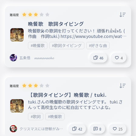
曲が好きか コメントで教えて～！！また、うちもt
ukiさんの 曲好き！！って人もコメントしてくれた
ら嬉しい かも！！もしごじってたらごめんなさい
難易度
！！コメ ントで教えてくれたらありがたい！！
晩餐歌 歌詞タイピング
晩餐歌🎤の歌詞を打ってください！ 頑張れ👍👍💪 (
作曲 作詞tuki.) https://www.youtube.com/watc
h?v=oZpYEEcvu5I
#晩餐歌
#歌詞タイピング
#好きな曲
五条悟 𝓶𝓪𝓶𝓪𝓷𝓪𝓸𝓴𝓸
46
4
難易度
【歌詞タイピング】晩餐歌 / tuki.
tuki.さんの晩餐歌の歌詞タイピングです。 tuki.さ
んって高校生なのに紅白出ててすごいよな。
#歌詞
#晩餐歌
クリスマスには野獣がみん
42
8
25
なの家に来る