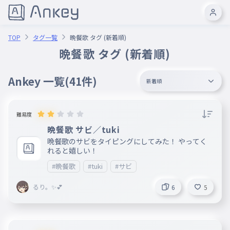
TOP
タグ一覧
晩餐歌 タグ (新着順)
晩餐歌 タグ (新着順)
Ankey 一覧
(41件)
新着順
難易度
晩餐歌 サビ／tuki
晩餐歌のサビをタイピングにしてみた！ やってく
れると嬉しい！
#晩餐歌
#tuki
#サビ
るり。✨️💕
6
5