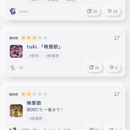
ℳ𝒾𝒸𝒽𝒾
15
13
難易度
tuki.「晩餐歌」
#歌詞
#晩餐歌
I.M
21
3
難易度
晩餐歌
歌詞打ち 一番まで！
#晩餐歌
🍬好野 涙🍰＿＠「z𝓸z𝓸!?」会員 ♎♃