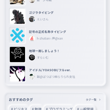
ゴジラタイピング
えいさん
記号の正式名称タイピング
h-zhutian♄🏁@xan
地球一周しましょう！
すらいむ
アイドル/YOASOBI/フルver.
跋@ばつばつ㈱らりられ支社
おすすめのタグ
タグ一覧
# ビジネス
# 勉強
# プログラミング
# 一般常識