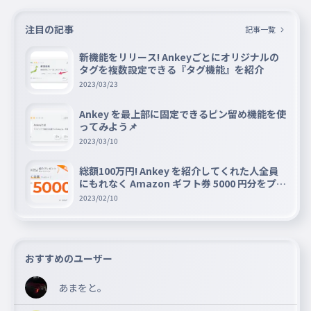
注目の記事
記事一覧
新機能をリリース! Ankeyごとにオリジナルの
タグを複数設定できる『タグ機能』を紹介
2023/03/23
Ankey を最上部に固定できるピン留め機能を使
ってみよう📌
2023/03/10
総額100万円! Ankey を紹介してくれた人全員
にもれなく Amazon ギフト券 5000 円分をプレ
ゼントキャンペーン!!
2023/02/10
おすすめのユーザー
あまをと。