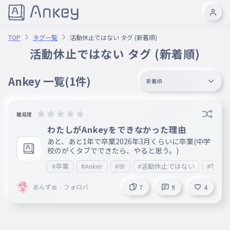
TOP
タグ一覧
活動休止ではない タグ (新着順)
活動休止ではない タグ (新着順)
Ankey 一覧
(1件)
新着順
難易度
わたしがAnkeyをできなかった理由
あと、あと1年で卒業2026年3月くらいに卒業(中学
校のがくタブでできたら、やると思う。)
#卒業
#Anker
#🌸
#活動休止ではない
#学タ
あんず🎀 フォロバ
7
9
4