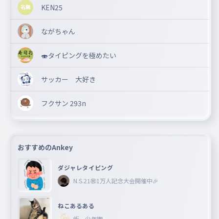
KEN25
ながちゃん
🍣タイピングを極めたい
サッカー 大好き
フクサン 293n
おすすめのAnkey
ダジャレタイピング
N.S.21㊗︎1万人記念大会開催中🎉
ねこあるある
飯 少年期