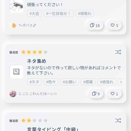
頑張ってください！
#大会
#一位目指せ！
#頑張れ
🐾犬バス🏀
10
5
難易度
ネタ集め
ネタがないので作って欲しい物があればコメントで
教えて下さい。
#ネタ
#色々
#お願い
#感謝
#頑張れ
#簡単
にこにこわんだほーい☆
9
1
難易度
言葉タイピング「中級」