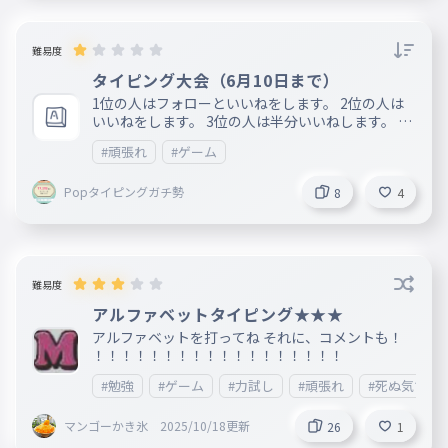
難易度
タイピング大会（6月10日まで）
1位の人はフォローといいねをします。 2位の人は
いいねをします。 3位の人は半分いいねします。 4
位以下の人は一つにいいねします。 （5月31日~6月
#頑張れ
#ゲーム
10日）まで みんなやってください。
Popタイピングガチ勢
8
4
難易度
アルファベットタイピング★★★
アルファベットを打ってね それに、コメントも！
！！！！！！！！！！！！！！！！！！
#勉強
#ゲーム
#力試し
#頑張れ
#死ぬ気で頑
マンゴーかき氷 2025/10/18更新
26
1