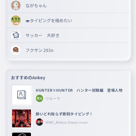
ながちゃん
🍣タイピングを極めたい
サッカー 大好き
フクサン 293n
おすすめのAnkey
HUNTER×HUNTER ハンター試験編 登場人物
ツルーマ
酔いどれ知らず歌詞タイピング！
𝐻𝑀𝑍_𝑀𝑜𝑘𝑒𝑦𝑎 𝐷𝑒𝑝𝑢𝑡𝑦 𝑜𝑤𝑛𝑒𝑟