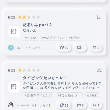
難易度
だるいよpart２
だるいよ
#だるい
#めんどくさい
#頑張れ
EJ26 すえしょう
12
1
2
難易度
タイピングたいか～い！
タイピング大会開催します！🎉 みんな頑張って1位
を目指してね 多くの人がタイピングしてくれるこ
とを願ってまーす ヨロシク！！ 入れてほしい単語
#普通のタイピング
#1位目指そう！
#頑張れ
とかあったらコメントで言ってね☆
𝕔𝕒𝕣𝕒𝕞𝕖𝕝 今日（3月7日）
12
8
7
でAnkeyやめます