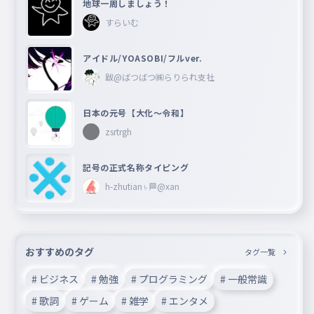
地球一周しましょう！
すらいむ
アイドル/YOASOBI/フルver.
跋@ばつばつ㈱らりられ支社
日本の元号【大化〜令和】
zsrtrgh
記号の正式名称タイピング
h-zhutian♄🏁@xan
おすすめのタグ
タグ一覧
# ビジネス
# 勉強
# プログラミング
# 一般常識
# 歌詞
# ゲーム
# 雑学
# エンタメ