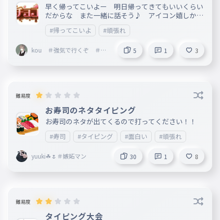
早く帰ってこいよー 明日帰ってきてもいいくらい
だからな また一緒に話そう♪ アイコン嬉しかっ
たよ 大げさな文だけど、優しく接してくれてありが
#帰ってこいよ
#頑張れ
とう。（もう会えないみたいで草） ♥ 恥ず(｡>
﹏<｡)ｗｗ
kou ＃強気で行くぞ ＃荒
5
1
3
らしやめようぜ ＃フォロバ
主義宣言者
難易度
お寿司のネタタイピング
お寿司のネタが出てくるので打ってください！！
#寿司
#タイピング
#面白い
#頑張れ
yuuki☘🌷＃嫉妬マン
30
1
8
難易度
タイピング大会