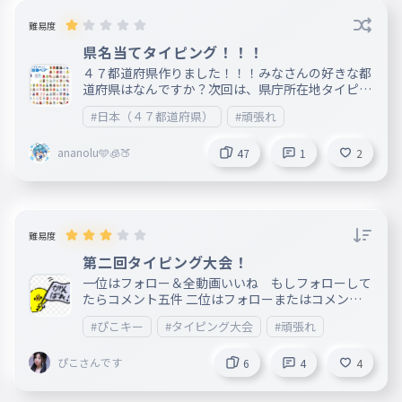
難易度
県名当てタイピング！！！
４７都道府県作りました！！！みなさんの好きな都
道府県はなんですか？次回は、県庁所在地タイピン
グです＼(^o^)／
#日本（４７都道府県）
#頑張れ
ananolu🩵🧊🍑
47
1
2
難易度
第二回タイピング大会！
一位はフォロー＆全動画いいね もしフォローして
たらコメント五件 二位はフォローまたはコメント
三位は全動画いいね 四位はコメント五件 五位はコ
#ぴこキー
#タイピング大会
#頑張れ
メント一件＆いいね一件です 期間は一週間にしま
す！頑張ってください＼(^o^)／
ぴこさんです
6
4
4