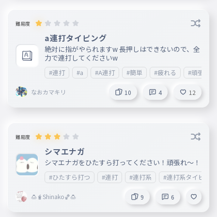
難易度
a連打タイピング
絶対に指がやられますw 長押しはできないので、全
力で連打してくださいw
#連打
#a
#A連打
#簡単
#疲れる
#頑張れ
なおカマキリ
10
4
12
難易度
シマエナガ
シマエナガをひたすら打ってください！頑張れ〜！
#ひたすら打つ
#連打
#連打系
#連打系タイピング
🍮🧋Shinako🏀🍮
9
6