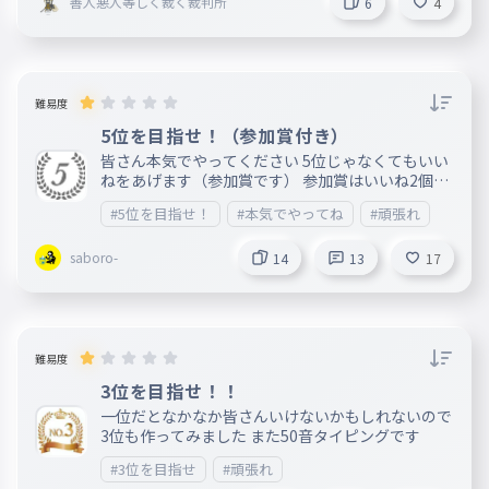
善人悪人等しく裁く裁判所
6
4
難易度
5位を目指せ！（参加賞付き）
皆さん本気でやってください 5位じゃなくてもいい
ねをあげます（参加賞です） 参加賞はいいね2個、
プレイを2回やってほしいタイピングがあったらコ
#5位を目指せ！
#本気でやってね
#頑張れ
メント欄へGo~ 5位の人はいいねを4個（下から）
saboro-
14
13
17
難易度
3位を目指せ！！
一位だとなかなか皆さんいけないかもしれないので
3位も作ってみました また50音タイピングです
#3位を目指せ
#頑張れ