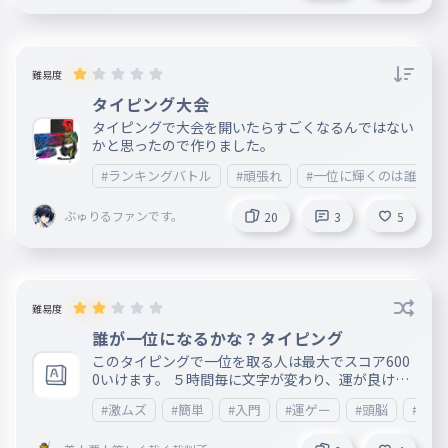
難易度
タイピング大会
タイピングで大会を開いたらすごくなるんではない
かと思ったので作りました。
#ランキングバトル
#頑張れ
#一位に輝くのは誰だ？
ぶゅりるファンです。
20
3
5
難易度
誰が一位になるかな？タイピング
このタイピングで一位を取る人は最大でスコア600
0いけます。 ５時間毎に文字が変わり、運が良けれ
ば6000ぐらい余裕だと思います。 一位の人は、こ
#激ムズ
#簡単
#入門
#運ゲー
#頭脳
#エン
のタイピングの編集権限が与えられるらしいです。
さあ頑張ってください。