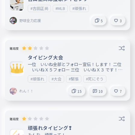
#吉田正尚
#MLB
#頑張れ
野球全力応援
5
3
難易度
タイピング大会
一位 いいね全部とフォロー宣伝！します！ 二位
いいねＸ５フォロー 三位 いいねＸ３ です！！
頑張ってください！！
#頑張れ
#大会
#緊張
#死にそう
れん！！
15
10
7
難易度
頑張れタイピング❢
みんな、頑張って！