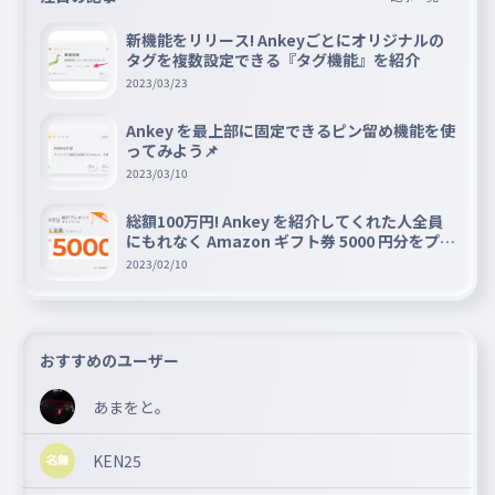
新機能をリリース! Ankeyごとにオリジナルの
タグを複数設定できる『タグ機能』を紹介
2023/03/23
Ankey を最上部に固定できるピン留め機能を使
ってみよう📌
2023/03/10
総額100万円! Ankey を紹介してくれた人全員
にもれなく Amazon ギフト券 5000 円分をプレ
ゼントキャンペーン!!
2023/02/10
おすすめのユーザー
あまをと。
KEN25