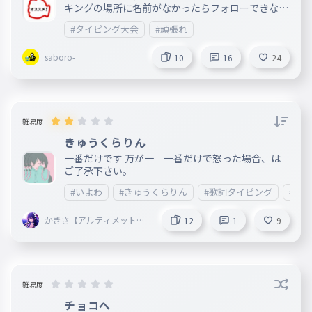
キングの場所に名前がなかったらフォローできない
ので心配な人はコメントで言って下さい やり方 1,
#タイピング大会
#頑張れ
プレイする 2,気に入ったら❤とフォローをお願いし
ます
saboro-
10
16
24
難易度
きゅうくらりん
一番だけです 万が一 一番だけで怒った場合、は
ご了承下さい。
#いよわ
#きゅうくらりん
#歌詞タイピング
#歌詞
かきさ【アルティメットゴ
12
1
9
ットハイパーリンクＶｅｒ
ｓｉｏｎ】プラチナプレミ
アム星野アイ
難易度
チョコへ