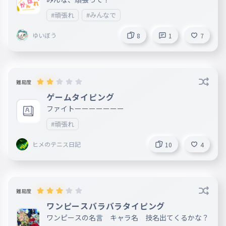
#頑張れ
#みんなで
ゆいぼう
8
1
7
難易度
ゲームタイピング
ファイトーーーーーーー
#頑張れ
ヒメのテニス日記
10
4
難易度
ワンピースバラバラタイピング
ワンピースの名言 キャラ名 技名出てくるかな？