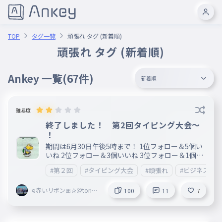
TOP
タグ一覧
頑張れ タグ (新着順)
頑張れ タグ (新着順)
Ankey 一覧
(67件)
新着順
難易度
終了しました！ 第2回タイピング大会～
！
期間は6月30日午後5時まで！ 1位フォロー＆5個い
いね 2位フォロー＆3個いいね 3位フォロー＆1個い
いね 4位～フォロー ー結果ー 🥇はるまき さん 🥈に
#第２回
#タイピング大会
#頑張れ
#ビジネス
こふぁすさん 🥉まる さん です！参加してくれた皆
さんありがとうございます！
໑赤いリボン🎀✰＠toripr
100
11
7
oZ＠Blossoms副＠maris
a＠ribbon創@mugenn