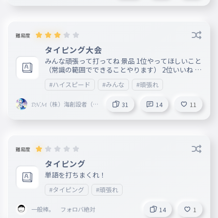
難易度
タイピング大会
みんな頑張って打ってね 景品 1位やってほしいこと
（常識の範囲でできることやります） 2位いいね or
play 9 3位いいね or play 8 7位いいね or play
#ハイスピード
#みんな
#頑張れ
7 あと参加者はフォローしてなかったらフォローし
とく 遅い人でも可能性が出てくるような楽しいタ
𝓓𝓝𝓜（株）海創設者（=
イピングを目指して作ります 期間は8月の終わりま
31
14
11
^・^=)👼👿すかいうぉー
で（もしかしたら伸びたり縮んだりするかも）ごめ
たーTNM彩風🥝☯☆ミ
ん まぁちょっとずつ追加するかも 関係ないリンク
はっとこｗ https://www.youtube.com/watch?v=b
hABIic1K44&list=RDiwMcZD5Rg54&index=4 みん
なこの曲ご存じですよね↑最近聞かなくなってきた
難易度
な
タイピング
単語を打ちまくれ！
#タイピング
#頑張れ
一般棒。 フォロバ絶対
14
1