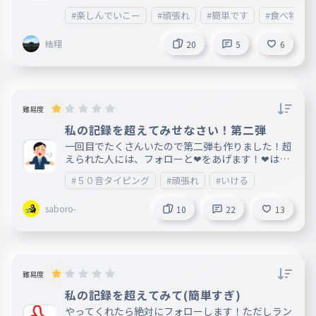
今後はたくさんのタイピングを作っていきます。 作
#楽しんでいこー
#頑張れ
#簡単です
#食べ物系
って欲しいタイピングがあったらコメントに書いて
ください。 よろしくお願いします。
結翔
20
5
6
難易度
私の記録を超えてみせなさい！第二弾
一回目でたくさんいたので第二弾も作りました！超
えられた人には、フォローと❤をあげます！❤は✕3
個 気に入ったのがあればもっとあげます
#５０音タイピング
#頑張れ
#いける
saboro-
10
22
13
難易度
私の記録を超えてみて(簡単すぎ)
やってくれたら絶対にフォローします！ただしラン