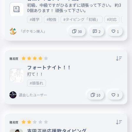
初級、中級ですがひるまずに頑張って下さい。 約3
0個あります！ 頑張って下さい。
#雑学
#勉強
#タイピング「初級」
#対応
#タ
「ポケモン廃人」
30
2
1
難易度
フォートナイト！！
打て！！
#頑張れ
退会したユーザー
10
3
難易度
吉田正尚応援歌タイピング