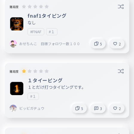
難易度
fnaf1タイピング
なし
#FNAF
#１
おせちんこ 目標フォロワー数１００
5
2
難易度
１タイーピング
１とだけ打つタイピングです。
#１
ビッビガヂュウ
5
3
2