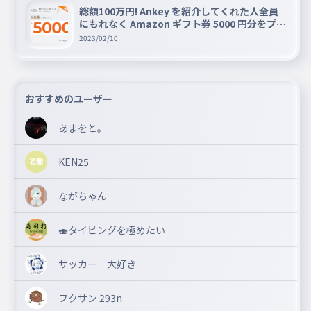
総額100万円! Ankey を紹介してくれた人全員
にもれなく Amazon ギフト券 5000 円分をプレ
ゼントキャンペーン!!
2023/02/10
おすすめのユーザー
あまをと。
KEN25
ながちゃん
🍣タイピングを極めたい
サッカー 大好き
フクサン 293n