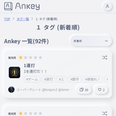
TOP
タグ一覧
１ タグ (新着順)
１ タグ (新着順)
Ankey 一覧
(92件)
新着順
難易度
1連打
1を連打だ！！
#ゲーム
#連打
#１
#数字
#頑張れ！
#1111
スーパーグレート @toriproZ @Armed
30
2
創設者
難易度