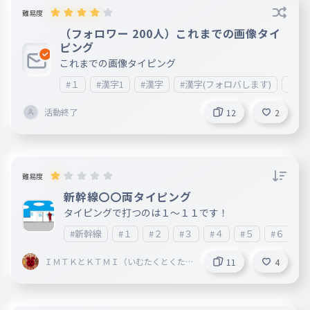
難易度
（フォロワー 200人）これまでの画像タイ
ピング
これまでの画像タイピング
#１
#漢字1
#漢字
#漢字(フォロバします)
#フォ
活動終了
12
2
難易度
新幹線〇〇両タイピング
タイピングで打つのは１～１１です！
#新幹線
#１
#２
#３
#４
#５
#６
#
ＩＭＴＫとＫＴＭＩ（いむたくとくた
11
4
むい）公式