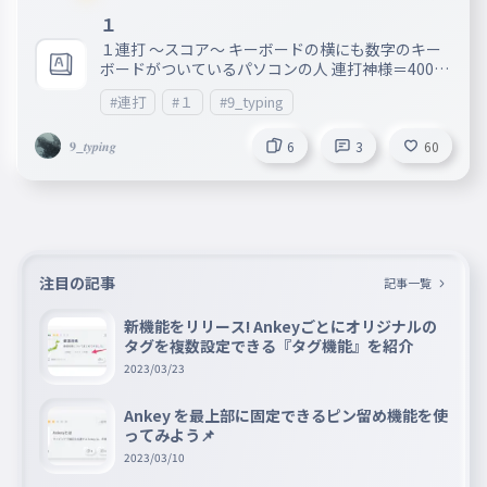
１
１連打 〜スコア〜 キーボードの横にも数字のキー
ボードがついているパソコンの人 連打神様＝4000
以上 かなり早い＝2500くらい 早い＝2000くらい
#連打
#１
#9_typing
普通1800くらい 遅い1500以下 普通のキーボードの
人 1000以下 連打力ない 1500以下普通 1500〜20
𝟗_𝒕𝒚𝒑𝒊𝒏𝒈
00 早い 2000〜2500 連打王 2500〜3000 神連打 30
6
3
60
00以下 手が終わってる人
注目の記事
記事一覧
新機能をリリース! Ankeyごとにオリジナルの
タグを複数設定できる『タグ機能』を紹介
2023/03/23
Ankey を最上部に固定できるピン留め機能を使
ってみよう📌
2023/03/10