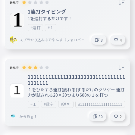
o6g02qn9ecg
難易度
1連打タイピング
1を連打するだけです！
#連打
#１
スプラやり込み中でやんす（フォロバ絶
8
4
対する）
難易度
111111111111111111111111111111111
1111111
１をひたすら連打(疲れる)するだけのクソゲー 連打
力が試される20×30つまり600の１を打つ
#１
#数字
#連打
#11111111111111111111
からあｇ！
30
2