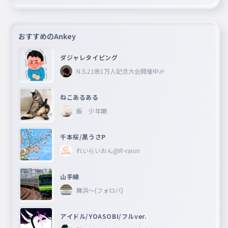
おすすめのAnkey
ダジャレタイピング
N.S.21㊗︎1万人記念大会開催中🎉
ねこあるある
飯 少年期
千本桜/黒うさP
れいらいおん@R-raion
山手線
舞浜〜(フォロバ)
アイドル/YOASOBI/フルver.