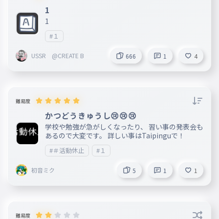
1
1
#１
USSR @CREATE B
666
1
4
難易度
かつどうきゅうし😢😢😢
学校や勉強が急がしくなったり、 習い事の発表会も
あるので大変です。 詳しい事はTaipinguで！
#＃活動休止
#１
初音ミク
5
1
1
難易度