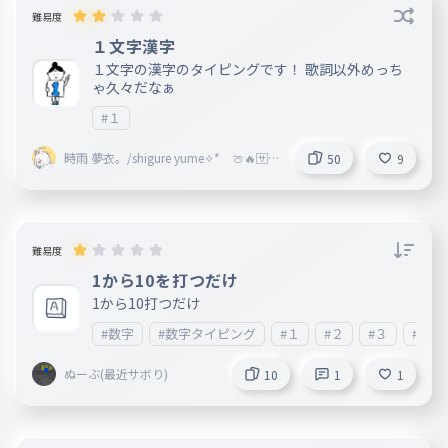
難易度
１文字漢字
１文字の漢字のタイピングです！ 歌詞以外めっち
ゃ久々だなぁ
#１
時雨 夢衣。/shigure yume✧* 🍈🔥🈂️
50
9
元しずえ。 時雨愛衣とペア画中
難易度
1から10を打つだけ
1から10打つだけ
#数字
#数字タイピング
#１
#２
#３
#４
ぬーぶ(最近サボり)
10
1
1