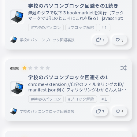
学校のパソコンブロック回避その1続き
無題のタブで以下のbookmarkletを実行（ブック
マークでURLのところにこれを貼る） javascript:(a
sync () => await opener.chrome.developerPrivat
#学校のパソコン
#ブロック解除
#１
e.getExtensionInfo(new URLSearchParams(new
URL(opener.location.href).search).get("id")).the
学校のパソコンブロック回避裏技
n(info => opener.chrome.developerPrivate.upda
7
8
teExtensionConfiguration({extensionId: info.id,
fileAccess: !info.fileAccess.isActive})))() 拡張機能
と無題は消して良い これで終わる！！ 前→https://
ankey.io/wordbooks/cik9jri9io6g02ukh0ng/edit
or
難易度
学校のパソコンブロック回避その1
chrome-extension://自分のフィルタリングのID/
manifest.json開く フィリタリングわからん人は→
https://blogbooks.net/wp-content/uploads/202
#学校のパソコン
#ブロック解除
#１
2/10/extensionID-2.html そのタブでchrome://ha
ng を開く ずっと読み込み中状態になってるならok
学校のパソコンブロック回避裏技
chrome://extensions/?id=←に自分のフィルタリン
7
6
グのIDを新しいタブで開く 下にスクロールしChro
me ウェブストアのページに移動をクリックし、 開
いた直後すぐescキーを押す 無題って表記であれ
ばok 続き→https://ankey.io/wordbooks/cik9js29i