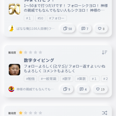
1〜50まで打つだけです！ フォローシクヨロ！ 神様
の親戚でもなんでもない人もシクヨロ！ 神様の親
戚でもなんでもない人の妹（ガチ）もシクヨロ！
#１
#50
#フォロー
ばなな俺(1100人目標!)フォ
50
7
8
ロバ絶対！
難易度
数字タイピング
フォローよろしく(≧∇≦)/ フォロー返すよ いいね
もよろしく コメントもよろしく
#勉強
#一般常識
#数字
#算数
#１
#２
神様の親戚でもなんでもな
9
4
19
い人
難易度