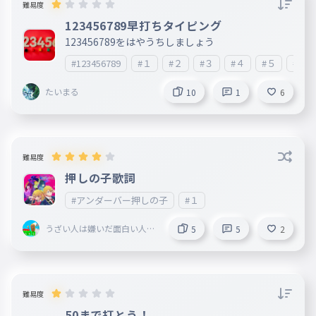
難易度
123456789早打ちタイピング
123456789をはやうちしましょう
#123456789
#１
#２
#３
#４
#５
#６
たいまる
10
1
6
難易度
押しの子歌詞
#アンダーバー押しの子
#１
うざい人は嫌いだ面白い人は
5
5
2
別 「嫌い度」 普通
難易度
50まで打とう！