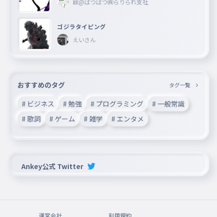
跋@ばつばつ㈱らりられ支社
ゴジラタイピング
えいさん
おすすめのタグ
タグ一覧
# ビジネス
# 勉強
# プログラミング
# 一般常識
# 歌詞
# ゲーム
# 雑学
# エンタメ
Ankey公式 Twitter
運営会社
利用規約