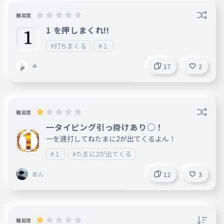
難易度
1 を押しまくれ!!
#打ちまくる
#１
☘
17
2
難易度
一タイピング引っ掛けあり○！
一を連打してねたまに2が出てくるよん！
#１
#たまに2が出てくる
あん
12
3
難易度