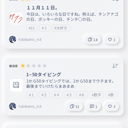
１１月１１日。
今日は、いろいろな日ですね。例えば、チンアナゴ
の日、ポッキーの日、チンチ○の日。
#11
#１
#大好き
Yubikamo_4.8
14
1
難易度
1~50タイピング
1から50タイピングでは、1から50までウチます。
最後までいけたらまあまあ
#１
#２
#４
#３
#６
#数字
#数
#A~
Yubikamo_4.8
51
1
3