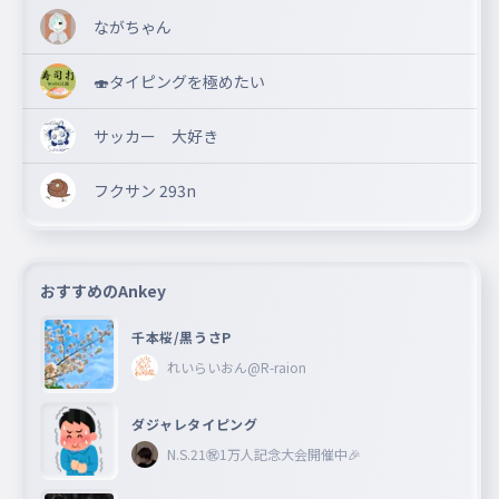
ながちゃん
🍣タイピングを極めたい
サッカー 大好き
フクサン 293n
おすすめのAnkey
千本桜/黒うさP
れいらいおん@R-raion
ダジャレタイピング
N.S.21㊗︎1万人記念大会開催中🎉