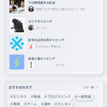
プロ野球選手の名前
野球バスケ大好き人間フォローしてね―
ゴジラタイピング
えいさん
記号の正式名称タイピング
h-zhutian♄🏁@xan
佐渡ヶ島タイピング
わさび
おすすめのタグ
タグ一覧
# ビジネス
# 勉強
# プログラミング
# 一般常識
# 歌詞
# ゲーム
# 雑学
# エンタメ