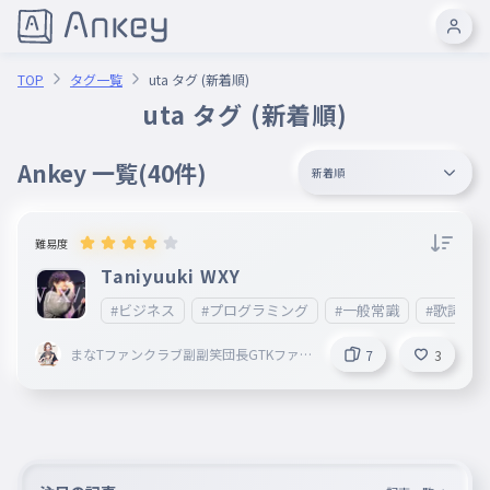
TOP
タグ一覧
uta タグ (新着順)
uta タグ (新着順)
Ankey 一覧
(40件)
新着順
難易度
Taniyuuki WXY
#ビジネス
#プログラミング
#一般常識
#歌詞
まなTファンクラブ副副笑団長GTKファン
7
3
クラブ・かいとです！