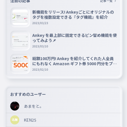
注目の記事
記事一覧
新機能をリリース! Ankeyごとにオリジナルの
タグを複数設定できる『タグ機能』を紹介
2023/03/23
Ankey を最上部に固定できるピン留め機能を使
ってみよう📌
2023/03/10
総額100万円! Ankey を紹介してくれた人全員
にもれなく Amazon ギフト券 5000 円分をプレ
ゼントキャンペーン!!
2023/02/10
おすすめのユーザー
あまをと。
KEN25