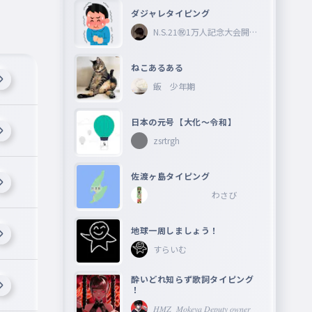
ダジャレタイピング
N.S.21㊗︎1万人記念大会開催
中🎉
ねこあるある
飯 少年期
日本の元号【大化〜令和】
zsrtrgh
佐渡ヶ島タイピング
わさび
地球一周しましょう！
すらいむ
酔いどれ知らず歌詞タイピング
！
𝐻𝑀𝑍_𝑀𝑜𝑘𝑒𝑦𝑎 𝐷𝑒𝑝𝑢𝑡𝑦 𝑜𝑤𝑛𝑒𝑟