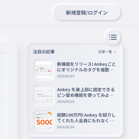
新規登録/ログイン
注目の記事
記事一覧
新機能をリリース! Ankeyごと
にオリジナルのタグを複数設
定できる『タグ機能』を紹介
2023/03/23
Ankey を最上部に固定できる
ピン留め機能を使ってみよう
📌
2023/03/10
総額100万円! Ankey を紹介し
てくれた人全員にもれなく A
mazon ギフト券 5000 円分を
2023/02/10
プレゼントキャンペーン!!