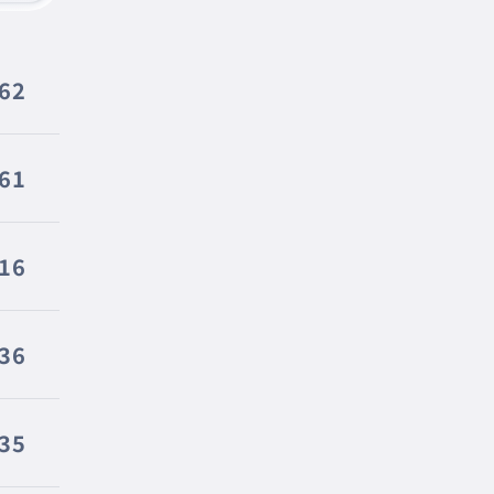
962
761
616
536
435