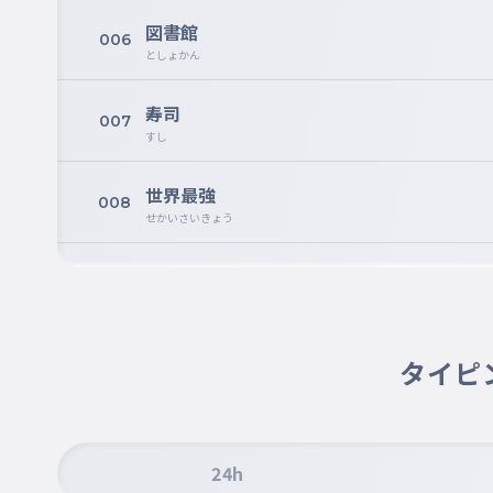
図書館
006
としょかん
寿司
007
すし
世界最強
008
せかいさいきょう
銀河
009
ぎんが
地球
タイピ
010
ちきゅう
１年生
011
１ねんせい
24h