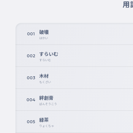
用
破壊
001
はかい
すらいむ
002
すらいむ
木材
003
もくざい
絆創膏
004
ばんそうこう
緑茶
005
りょくちゃ