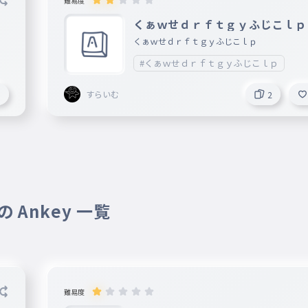
難易度
くぁｗせｄｒｆｔｇｙふじこｌｐ
くぁｗせｄｒｆｔｇｙふじこｌｐ
#くぁｗせｄｒｆｔｇｙふじこｌｐ
すらいむ
5
2
 Ankey 一覧
難易度