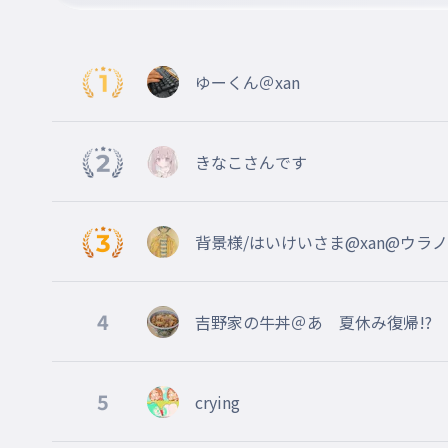
ゆーくん＠xan
きなこさんです
背景様/はいけいさま@xan@ウラ
4
吉野家の牛丼＠あ 夏休み復帰!?
5
crying