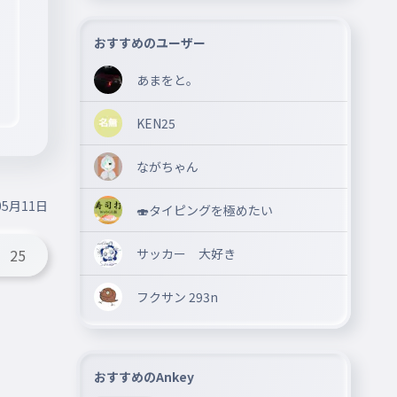
おすすめのユーザー
あまをと。
KEN25
ながちゃん
05月11日
🍣タイピングを極めたい
サッカー 大好き
25
フクサン 293n
おすすめのAnkey