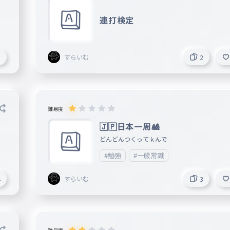
連打検定
すらいむ
5
2
難易度
🇯🇵日本一周🎎
どんどんつくってｋんで
#勉強
#一般常識
すらいむ
4
3