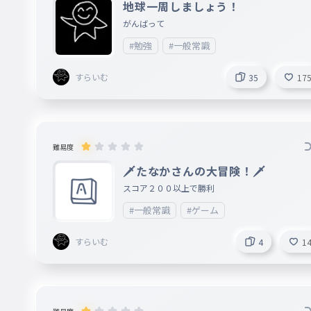
地球一周しましょう！
がんばって
#勉強
#一般常識
すらいむ
35
17
難易度
🗡たなかさんの大冒険！🗡
スコア２００以上で勝利
#一般常識
#ゲーム
すらいむ
4
1