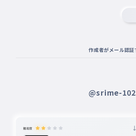
作成者がメール認証
@srime-1
難易度