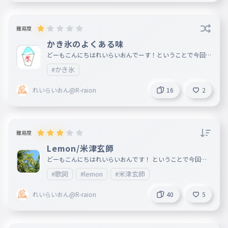
その閃光弾を打ち上げろ
032
そのせんこうだんをうちあげろ
難易度
環状線を走り抜けて
033
かき氷のよくある味
かんじょうせんをはしりぬけて
どーもこんにちはれいらいおんでーす！ということで今回は
「かき氷のよくある味」を調べました。 このタイピングが
東奔西走なんのその
034
#かき氷
いいと思ったらいいねよろしくお願いします！ 追記 チャン
とうほうせんそうなんのその
ネルリニューアル！！以下の新コーナーを今日から投稿開始
！！ 1、R-raionリーグ（大会）毎週土日投稿予定！ ただタ
れいらいおん@R-raion
16
2
イピングを楽しむための大会なので、賞品無し！ 2,エンタ
少年少女戦国無双
035
メ情報、色んなデイリーランキング 不定期投稿予定
しょうねんしょうじょせんごくむそう
浮世の随に
036
難易度
うきよのまにまに
Lemon/米津玄師
千本桜 夜ニ紛レ
037
どーもこんにちはれいらいおんです！ ということで今回は
せんぼんざくらよるにまぎれ
米津玄師さんの「Lemon」を歌詞タイピングにしました 楽
#歌詞
#lemon
#米津玄師
曲情報 Lemon 2018.3.14リリース 作詞 米津玄師 作曲 米津
玄師 ドラマ「アンナチュラル」主題歌 聞いた感想 感動系の
君ノ声モ届カナイヨ
038
曲で失恋したときに聞いたら心にしみる曲 追記 前にメンバ
れいらいおん@R-raion
40
5
きみのこえもとどかないよ
ーのリッター使いのレモンさんが作った歌詞タイピングの再
投稿です！ ※画像はフリー素材を使用しています
此処は宴 鋼の檻
039
ここはうたげはがねのおり