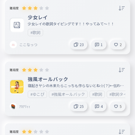
難易度
少女レイ
少女レイの歌詞タイピングです！！やってみて〜！！
#歌詞
ここなっつ
23
1
2
難易度
強風オールバック
寝起きヤシの木来たらこっちも作らないとね☆(？)←伝わっ
てくれ!!!!!!!!!!!!
#ゆこぴ
#強風オールバック
#歌詞
#歌詞タイピ
ｱｶｱﾘｨｨ
25
4
5
難易度