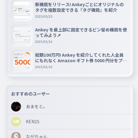
新機能をリリース! Ankeyごとにオリジナルの
タグを複数設定できる『タグ機能』を紹介
2023/03/23
Ankey を最上部に固定できるピン留め機能を使
ってみよう📌
2023/03/10
総額100万円! Ankey を紹介してくれた人全員
にもれなく Amazon ギフト券 5000 円分をプレ
ゼントキャンペーン!!
2023/02/10
おすすめのユーザー
あまをと。
KEN25
ながちゃん