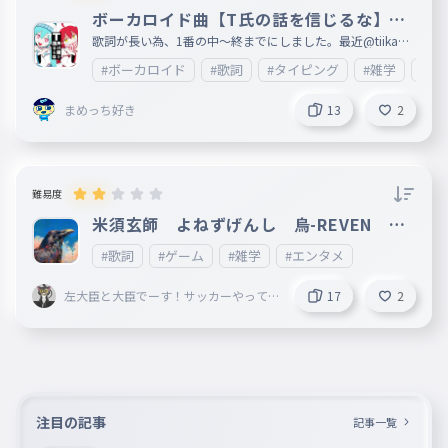
ボーカロイド曲【T氏の話を信じるな】歌
詞1番(中〜終)
歌詞が長い為、1番の中〜終までにしました。最近@tiikawa
_loveが歌うようになってきたので、 あとカラオケ🎤もこれ
#ボーカロイド
#歌詞
#タイピング
#雑学
#エ
歌ったことあるのでこれにしました。歌詞が長いので、文字
が間違えてしまっているところが複数あると思います。ご了
承ください。 何ありましたら、情報が入り次第ここに載せ
まめっち好き
13
2
ますので、ご了承ください。次回は2番目以降を制作します
。すごいと思ったら❤をお願いします。皆様の御感想等楽し
みに待っております。 妹垢:http://ankey.io/@tiikawa_love
難易度
米須玄師 よねずげんし 烏-REVEN １
番だけ
#歌詞
#ゲーム
#雑学
#エンタメ
左大臣と大臣でーす！サッカーやって
17
2
る男子です！！
注目の記事
記事一覧