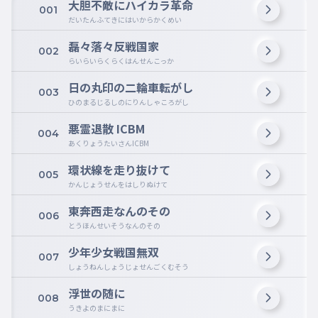
大胆不敵にハイカラ革命
001
だいたんふてきにはいからかくめい
磊々落々反戦国家
002
らいらいらくらくはんせんこっか
日の丸印の二輪車転がし
003
ひのまるじるしのにりんしゃころがし
悪霊退散 ICBM
004
あくりょうたいさんICBM
環状線を走り抜けて
005
かんじょうせんをはしりぬけて
東奔西走なんのその
006
とうほんせいそうなんのその
少年少女戦国無双
007
しょうねんしょうじょせんごくむそう
浮世の随に
008
うきよのまにまに