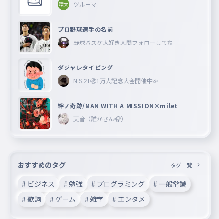
ツルーマ
プロ野球選手の名前
野球バスケ大好き人間フォローしてね―
ダジャレタイピング
N.S.21㊗︎1万人記念大会開催中🎉
絆ノ奇跡/MAN WITH A MISSION×milet
天音（誰かさん🎧）
おすすめのタグ
タグ一覧
# ビジネス
# 勉強
# プログラミング
# 一般常識
# 歌詞
# ゲーム
# 雑学
# エンタメ