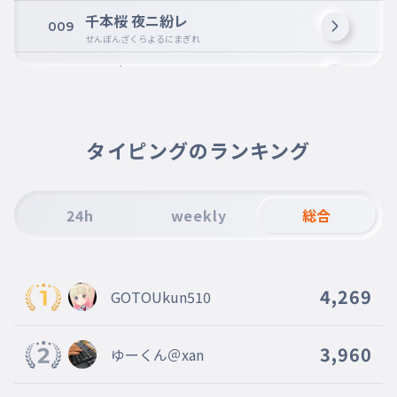
千本桜 夜ニ紛レ
009
せんぼんざくらよるにまぎれ
君ノ声モ届カナイヨ
010
きみのこえもとどかないよ
此処は宴 鋼の檻
011
ここはうたげはがねのおり
タイピングのランキング
その断頭台で見下ろして
012
そのだんとうだいでみおろして
24h
weekly
総合
三千世界 常世之闇
013
さんぜんせかいとこよのやみ
嘆ク唄モ聞コエナイヨ
014
4,269
GOTOUkun510
なげくうたもきこえないよ
青藍の空 遥か彼方
015
せいらんのそらはるかかなた
3,960
ゆーくん＠xan
その光線銃で打ち抜いて
016