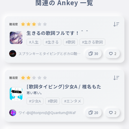
関連の Ankey 一覧
難易度
生きるの歌詞フルです！＾＾
#人生
#生きる
#歌詞
#生きる歌詞
スプランキーとタイピングとボカロ聴
30
2
いてることしてる謎の小学生
難易度
[歌詞タイピング]少女A / 椎名もた
寒い寒い。
#少女A
#歌詞
#エンタメ
ワイ-фI@toriproβ@Quantum@WaF
20
2