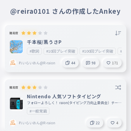
024
はくしゅのあいまに
@reira0101 さんの作成したAnkey
千本桜 夜ニ紛レ
025
せんぼんざくらよるにまぎれ
君ノ声モ届カナイヨ
難易度
026
きみのこえもとどかないよ
千本桜/黒うさP
此処は宴 鋼の檻
#歌詞
#10回プレイ突破
#100回プレイ突破
#10
027
ここはうたげはがねのおり
れいらいおん@R-raion
44
98
171
その断頭台で見下ろして
028
そのだんとうだいでみおろして
三千世界 常世之闇
029
難易度
さんぜんせかいとこよのやみ
Nintendo 人気ソフトタイピング
嘆ク唄モ聞コエナイヨ
フォローよろしく！ raion(タイピング力向上委員会）チーム
030
メンバー募集中！ 加入したい人はコメ欄に書いてください
なげくうたもきこえないよ
#一般常識
！
希望の丘 遥か彼方
031
れいらいおん@R-raion
22
4
きぼうのおかはるかかなた