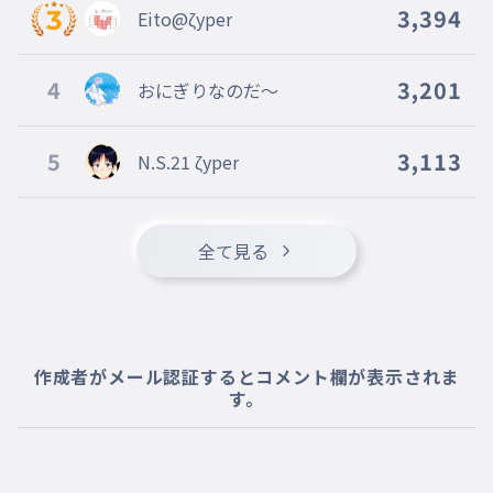
そのこうせんじゅうでうちぬいて
3,394
Eito@ζyper
百戦錬磨の見た目は将校
017
ひゃくせんれんまのみためはしょうこう
4
3,201
おにぎりなのだ～
いったりきたりの花魁道中
018
いったりきたりのおいらんどうちゅう
5
3,113
N.S.21 ζyper
アイツもコイツも皆で集まれ
019
あいつもこいつもみんなであつまれ
聖者の行進 わんっ つー さん しっ
020
全て見る
せいじゃのこうしんわんっ つー さん しっ
禅定門を潜り抜けて
021
せんじょうもんをくぐりぬけて
安楽浄土厄払い
022
作成者がメール認証するとコメント欄が表示されま
あんらくじょうどやくばらい
す。
きっと終幕は大団円
023
きっとさいごはだいだんえん
拍手の合間に