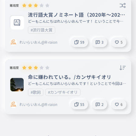
難易度
その断頭台を飛び降りて
040
流行語大賞ノミネート語（2020年～2021
そのだんとうだいをとびおりて
年）
どーもこんにちはれいらいおんでーす！ ということで今回
千本桜 夜ニ紛レ
は流行語大賞をまとめました！ それでは、レッツゴー！
041
#流行語大賞
せんぼんざくらよるにまぎれ
れいらいおん@R-raion
59
3
5
君が歌い僕は踊る
042
きみがうたいぼくはおどる
此処は宴 鋼の檻
043
難易度
ここはうたげはがねのおり
命に嫌われている。/カンザキイオリ
さあ光線銃を撃ちまくれ
044
どーもこんにちはれいらいおんです！ということで今回はカ
さぁこうせんじゅうをうちまくれ
ンザキイオリさんの「命に嫌われている。」 をタイピング
#歌詞
#カンザキイオリ
にしました。 命に嫌われている。/カンザキイオリ feat.初音
ミク 2017.8.6リリース 作詞 カンザキイオリ 作曲 カンザキ
イオリ
れいらいおん@R-raion
55
2
6