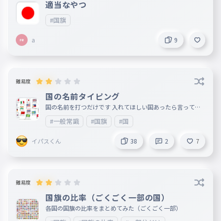
適当なやつ
#国旗
a
9
難易度
国の名前タイピング
国の名前を打つだけです 入れてほしい国あったら言って〜
！ ※国名が間違っているときがあります その時はコメン
#一般常識
#国旗
#国
トで教えてください
イパスくん
38
2
7
難易度
国旗の比率（ごくごく一部の国）
各国の国旗の比率をまとめてみた（ごくごく一部）