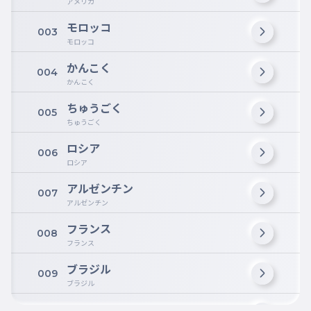
アメリカ
モロッコ
003
モロッコ
かんこく
004
かんこく
ちゅうごく
005
ちゅうごく
ロシア
006
ロシア
アルゼンチン
007
アルゼンチン
フランス
008
フランス
ブラジル
009
ブラジル
スイス