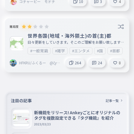
コチャービー モドチ
10
3
4
難易度
世界各国(地域・海外領土)の首(主)都
日々更新をしていきます。そこのご理解をお願い致します。
説明文には国名、画像は国旗または域旗になります。 国名
#一般常識
#雑学
#エンタメ
#国
#首都
#首
の五十音順で作っていきます。 タイの首都名は、バンコク
としていますが正式名称はクルンテープ・マハーナコーン・
アモーンラッタナコーシン・マヒンタラーユッタヤー・マハ
HFKRU/ふくるー @ζyp
264
24
8
ーディロック・ポップ・ノッパラット・ラーチャタニーブリ
er
ーロム・ウドムラーチャニウェートマハーサターン・アモー
ンピマーン・アワターンサティット・サッカタッティヤウィ
サヌカムプラシットです。 フォローといいねを是非宜しく
お願い致します。
注目の記事
記事一覧
新機能をリリース! Ankeyごとにオリジナルの
タグを複数設定できる『タグ機能』を紹介
2023/03/23