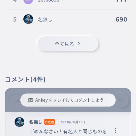
デンマーク
018
デンマーク
5
690
名無し
アイスランド
019
アイスランド
スペイン
020
全て見る
スペイン
ドイツ
021
ドイツ
コスタリカ
022
コメント
(4件)
コスタリカ
ポルトガル
023
ポルトガル
Ankey をプレイしてコメントしよう！
アイルランド
024
※誹謗中傷、不適切なコメントはお控え下さい。
アイルランド
※コメントするには、ログインが必要です。
名無し
作成者
2023年08月13日
インドネシア
025
ごめんなさい！有名人と同じものを
インドネシア