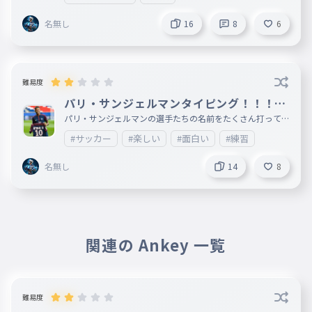
名無し
16
8
6
難易度
パリ・サンジェルマンタイピング！！！！
！
パリ・サンジェルマンの選手たちの名前をたくさん打ってく
だい
#サッカー
#楽しい
#面白い
#練習
名無し
14
8
関連の Ankey 一覧
難易度