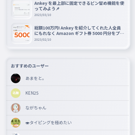
Ankey を最上部に固定できるピン留め機能を使
ってみよう📌
2023/03/10
総額100万円! Ankey を紹介してくれた人全員
にもれなく Amazon ギフト券 5000 円分をプレ
ゼントキャンペーン!!
2023/02/10
おすすめのユーザー
あまをと。
KEN25
ながちゃん
🍣タイピングを極めたい