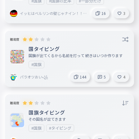
#国旗
#国旗の比率
#一部分だけ
イッヒはベルリンの壁じゃナイン！！
16
3
！
難易度
国タイピング
国旗が出てくるから名前を打って 続きはいつか作ります
#国旗
パラオツおい꧁
144
5
4
難易度
国旗タイピング
その国名が出てきます
#国旗
#タイピング