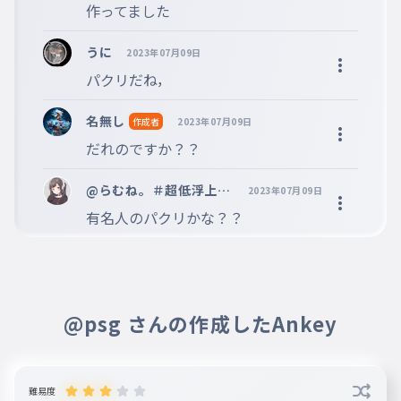
作ってました
ウルグアイ
026
ウルグアイ
うに
2023年07月09日
ベトナム
パクリだね，
027
ベトナム
名無し
作成者
2023年07月09日
モンゴル
028
だれのですか？？
モンゴル
きたちょうせん
029
@らむね。＃超低浮上で
2023年07月09日
きたちょうせん
ごめん 🥤🎐
有名人のパクリかな？？
コロンビア
030
コロンビア
ジャマイカ
031
ジャマイカ
@psg さんの作成したAnkey
難易度