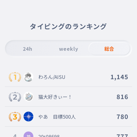
010
スイス
イギリス
011
イギリス
タイピングのランキング
カナダ
012
カナダ
24h
weekly
総合
メキシコ
013
メキシコ
ガーナ
014
1,145
わろん/AISU
ガーナ
イラク
015
イラク
816
猫大好きぃー！
イラン
016
イラン
780
やあ 目標500人
イタリア
017
イタリア
4
777
20s08698