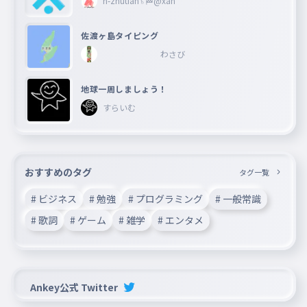
h-zhutian♄🏁@xan
佐渡ヶ島タイピング
わさび
地球一周しましょう！
すらいむ
おすすめのタグ
タグ一覧
# ビジネス
# 勉強
# プログラミング
# 一般常識
# 歌詞
# ゲーム
# 雑学
# エンタメ
Ankey公式 Twitter