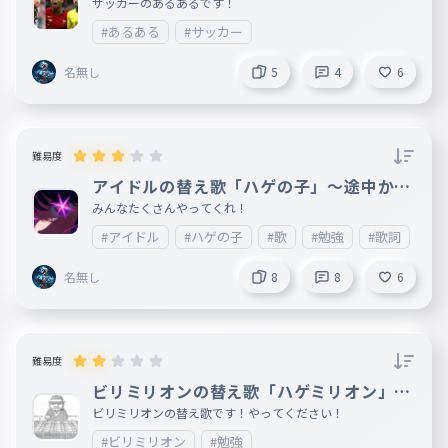
サッカーのあるあるです！
#あるある
#サッカー
名無し
5
4
6
難易度
アイドルの替え歌「ハゲの子」〜途中から
〜
みんなたくさんやってくれ！
#アイドル
#ハゲの子
#歌
#勉強
#歌詞
#替
名無し
8
8
6
難易度
ビリミリオンの替え歌「ハゲミリオン」で
す！
ビリミリオンの替え歌です！やってください！
#ビリミリオン
#勉強