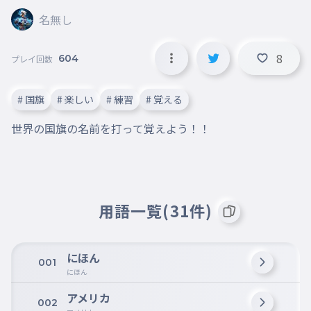
名無し
8
604
プレイ回数
# 国旗
# 楽しい
# 練習
# 覚える
世界の国旗の名前を打って覚えよう！！
用語一覧(31件)
にほん
001
にほん
アメリカ
002