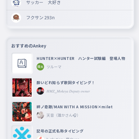
サッカー 大好き
フクサン 293n
おすすめのAnkey
HUNTER×HUNTER ハンター試験編 登場人物
ツルーマ
酔いどれ知らず歌詞タイピング！
𝐻𝑀𝑍_𝑀𝑜𝑘𝑒𝑦𝑎 𝐷𝑒𝑝𝑢𝑡𝑦 𝑜𝑤𝑛𝑒𝑟
絆ノ奇跡/MAN WITH A MISSION×milet
天音（誰かさん🎧）
記号の正式名称タイピング