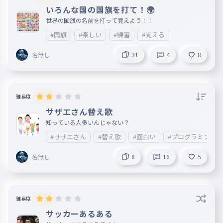
いろんな国の国旗を打て！🌍
世界の国旗の名前を打って覚えよう！！
#国旗
#楽しい
#練習
#覚える
名無し
31
4
8
難易度
サザエさん替え歌
知っている人多いんじゃない？
#サザエさん
#替え歌
#面白い
#プログラミング
名無し
8
16
5
難易度
サッカーあるある