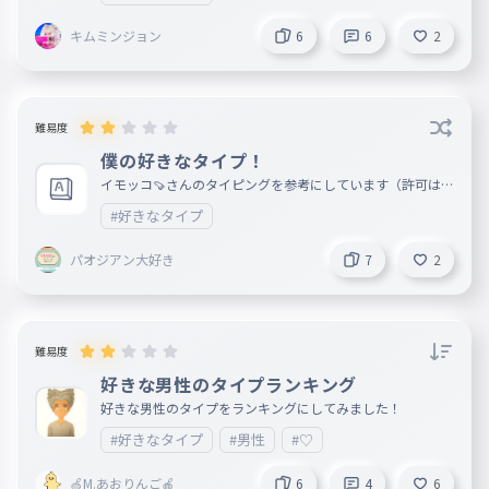
キムミンジョン
6
6
2
難易度
僕の好きなタイプ！
イモッコ🍠さんのタイピングを参考にしています（許可はい
ただいています） 僕が好きだと思う人のタイプです。
#好きなタイプ
パオジアン大好き
7
2
難易度
好きな男性のタイプランキング
好きな男性のタイプをランキングにしてみました！
#好きなタイプ
#男性
#♡
🍏M.あおりんご🍎
6
4
6