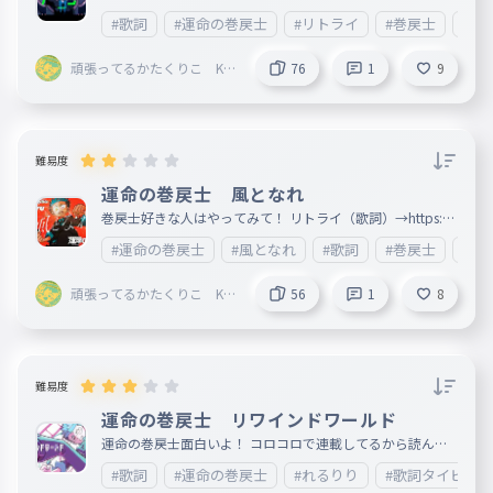
poa0 運命の巻戻士→https://ankey.io/wordbooks/cjlhuta9
#歌詞
#運命の巻戻士
#リトライ
#巻戻士
#Yo
io6g02ojp5t0
頑張ってるかたくりこ KIN
76
1
9
G👑
難易度
運命の巻戻士 風となれ
巻戻士好きな人はやってみて！ リトライ（歌詞）→https://
ankey.io/wordbooks/cj9n6i29io6g02plpoa0 運命の巻戻士
#運命の巻戻士
#風となれ
#歌詞
#巻戻士
#コ
→https://ankey.io/wordbooks/cjlhuta9io6g02ojp5t0
頑張ってるかたくりこ KIN
56
1
8
G👑
難易度
運命の巻戻士 リワインドワールド
運命の巻戻士面白いよ！ コロコロで連載してるから読んで
みて〜 読んだことある人はコメントで教えてね
#歌詞
#運命の巻戻士
#れるりり
#歌詞タイピング