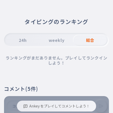
007
７おさななじみ
同い年の人の方がいい
８クロノみたいな人
008
タイピングのランキング
８くろのみたいなひと
24h
weekly
総合
ランキングがまだありません。プレイしてランクイン
しよう！
コメント
(5件)
Ankey をプレイしてコメントしよう！