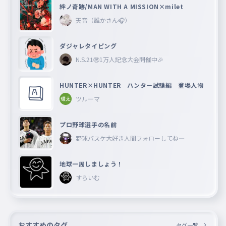
絆ノ奇跡/MAN WITH A MISSION×milet
天音（誰かさん🎧）
ダジャレタイピング
N.S.21㊗︎1万人記念大会開催中🎉
HUNTER×HUNTER ハンター試験編 登場人物
ツルーマ
プロ野球選手の名前
野球バスケ大好き人間フォローしてね―
地球一周しましょう！
すらいむ
おすすめのタグ
タグ一覧