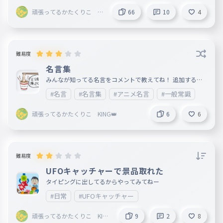
頑張ってるかたくりこ KI
66
10
4
NG👑
難易度
名言集
みんなが知ってる名言をコメントで教えてね！ 追加するよ
！
#名言
#名言集
#アニメ名言
#一般常識
頑張ってるかたくりこ KING👑
6
6
難易度
UFOキャッチャーで景品取れた
タイピングに出してるからやってみてねー
#日常
#UFOキャッチャー
頑張ってるかたくりこ KING
9
2
8