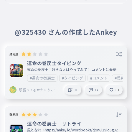
@325430 さんの作成したAnkey
難易度
運命の巻戻士タイピング
運命の巻戻士！好きな人はやってみて！ コメントに巻戻士
のことしゃべったり タイピングしたりしてねー！ ↓巻戻士
#運命の巻戻士
#タイピング
#コメント
#巻戻士
の歌詞タイピング （風となれ）https://ankey.io/wordbook
s/cjks86q9io6g02uehpeg （リトライ）https://ankey.io/wo
rdbooks/cj9n6i29io6g02plpoa0 〜紹介〜 巻戻士とは！ 悲
頑張ってるかたくりこ
31
17
13
運の死を遂げた人々を救う組織、時空警察特殊機動隊通称「
KING👑
巻戻士」！！ 彼らの武器は右目に埋め込まれたタイムマシ
ン「リトライアイ」！！ 事件を解決するまで何十回、何百
回、何千回と時を巻き戻す！！
難易度
運命の巻戻士 リトライ
風となれ→https://ankey.io/wordbooks/cj9n6i29io6g02pl