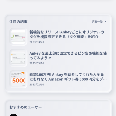
注目の記事
記事一覧
新機能をリリース! Ankeyごとにオリジナルの
タグを複数設定できる『タグ機能』を紹介
2023/03/23
Ankey を最上部に固定できるピン留め機能を使
ってみよう📌
2023/03/10
総額100万円! Ankey を紹介してくれた人全員
にもれなく Amazon ギフト券 5000 円分をプレ
ゼントキャンペーン!!
2023/02/10
おすすめのユーザー