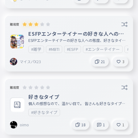
難易度
ESFPエンターテイナーの好きな人への態
度と好きなタイプタイピング
ESFPエンターテイナーの好きな人への態度、好きなタイプ
タイピングです!! 実話じゃなくてWeb検索で出てきたので文
#雑学
#MBTI
#ESFP
#エンターテイナー
#勉強
句は言わないでください（（せこ Nオタと🦍は説明文を読ま
ずにコメントするなら先にコメントして コメントしたあと
なら説明文呼んでいいよ みんな運動家とか緑系統だから全
マイスパX23
21
3
然性格とか合わないんだよね 大変悲しい ちなみにエンター
テイナーは 社交的で明るく、常に楽しさを求める魅力的な
性格らしいです 巨匠は魅力的でもないし、社交的でも明る
くもない性格だからなぁ あれ?エンターテイナーの下位互換
じゃね……?? 嘘だろっ!!まぁ結局エンターテイナーとか運動
家とか提唱者とか 魅力的で人のこと考えて行動できる人が
難易度
日本人が思う一番素晴らしい人であり人生なんだろ〜な〜
巨匠は自分で突っ走っちゃうタイプだし、あんまり人の助け
好きなタイプ
とか気にしないし、人を助けることも得意じゃないんだよね
個人の感想なので、温かい目で。 皆さんも好きなタイプ教
、、 でも、その性格のおかげ?で自責思考とかできるように
えて下さい
なってるからいいと思ってる Nオタと🦍のどちらかがコメン
#好きなタイプ
トしていたら 「最低!!」とか「○○のことこうやって落とそ
うとしたん…!!」 みたいなコメントしてそう（（
oimo
18
1
1