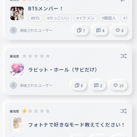
BTSメンバー！
#BTS
#かっこいい
#イケメン
#韓国人
#タイ
凍結されたユーザー
7
4
8
難易度
ラビット・ホール（サビだけ）
凍結されたユーザー
8
2
10
難易度
フォトナで好きなモード教えてください！