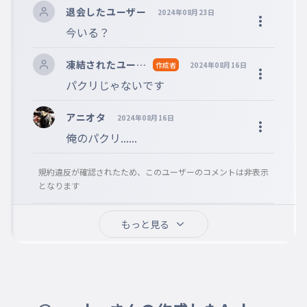
退会したユーザー
2024年08月23日
今いる？
凍結されたユーザ
作成者
2024年08月16日
ー
パクリじゃないです
アニオタ
2024年08月16日
規約違反が確認されたため、このユーザーのコメントは非表示
となります
🛩セックス好き🛩 𝑻𝑬𝑻
2024年05月31日
もっと見る
𝑬所属 好
フォローありがとうございます！
きなこと→セックス
ねすちゃ
2024年05月31日
ヒカキンってこんなに疲れてるんだ