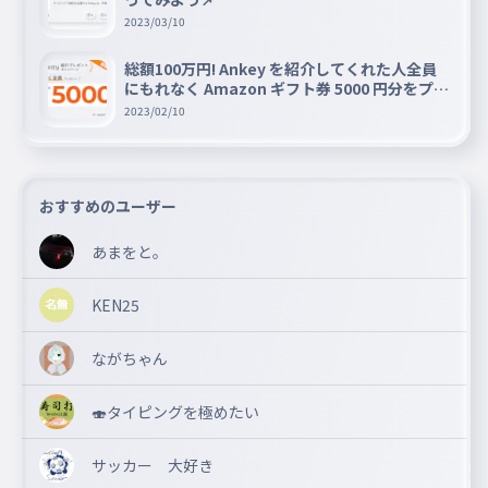
2023/03/10
総額100万円! Ankey を紹介してくれた人全員
にもれなく Amazon ギフト券 5000 円分をプレ
ゼントキャンペーン!!
2023/02/10
おすすめのユーザー
あまをと。
KEN25
ながちゃん
🍣タイピングを極めたい
サッカー 大好き