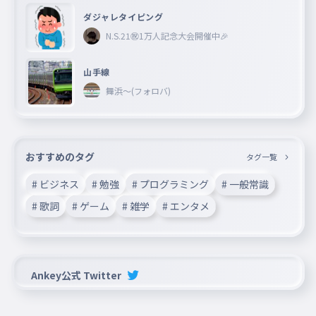
ダジャレタイピング
N.S.21㊗︎1万人記念大会開催中🎉
山手線
舞浜〜(フォロバ)
おすすめのタグ
タグ一覧
# ビジネス
# 勉強
# プログラミング
# 一般常識
# 歌詞
# ゲーム
# 雑学
# エンタメ
Ankey公式 Twitter