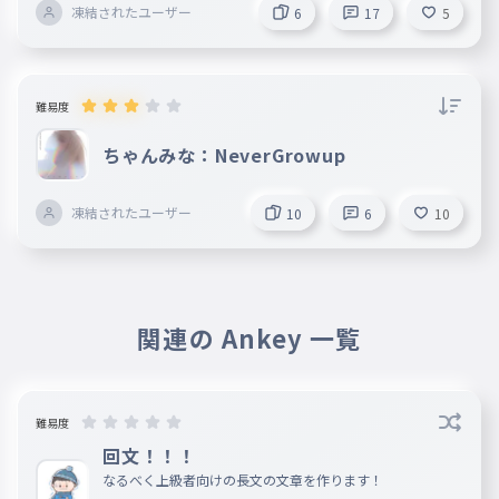
凍結されたユーザー
6
17
5
難易度
ちゃんみな：NeverGrowup
凍結されたユーザー
10
6
10
関連の Ankey 一覧
難易度
回文！！！
なるべく上級者向けの長文の文章を作ります！