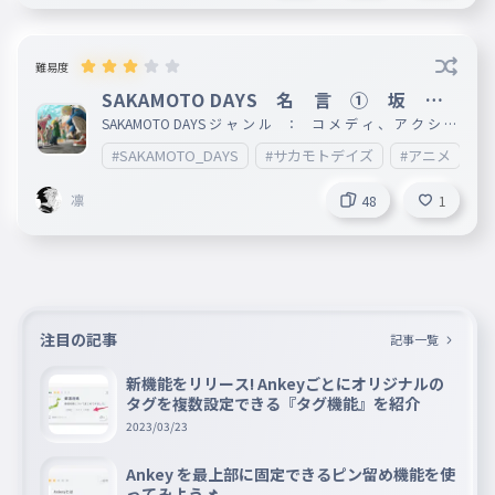
難易度
SAKAMOTO DAYS 名 言 ① 坂 本
商 店
SAKAMOTO DAYS ジ ャ ン ル ： コ メ デ ィ 、 ア ク シ ョ
ン 、 少 年 漫 画 作 者 ： 鈴 木 祐 斗 出 版 社 ： 集
#SAKAMOTO_DAYS
#サカモトデイズ
#アニメ
#
英 社 掲 載 誌 ： 週 間 少 年 ジ ャ ン プ レ ー ベ ル ：
ジ ャ ン プ コ ミ ッ ク ス 発 表 号 ： 2020 年 51 号
凛
48
1
注目の記事
記事一覧
新機能をリリース! Ankeyごとにオリジナルの
タグを複数設定できる『タグ機能』を紹介
2023/03/23
Ankey を最上部に固定できるピン留め機能を使
ってみよう📌