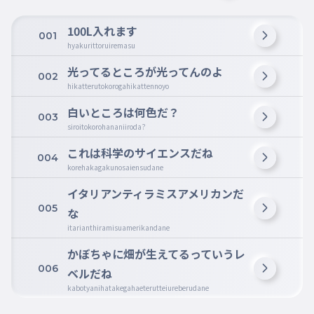
100L入れます
001
hyakurittoruiremasu
光ってるところが光ってんのよ
002
hikatterutokorogahikattennoyo
白いところは何色だ？
003
siroitokorohananiiroda?
これは科学のサイエンスだね
004
korehakagakunosaiensudane
イタリアンティラミスアメリカンだ
005
な
itarianthiramisuamerikandane
かぼちゃに畑が生えてるっていうレ
006
ベルだね
kabotyanihatakegahaeterutteiureberudane