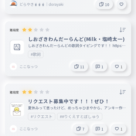
タイピングリクエスト募集中✨️ https://ankey.io/wordbook
どらやき🧋🧋🧋｜dorayaki
10
s/d5i770i9io6g02qaiokg 「◯◯の種類」を中心におもしろ
いタイピングを 投稿していきます。 不定期とはなりますが
、皆さんが楽しめるタイピングを投稿します。 【プレイ回
数 NO.1 pick up】 https://ankey.io/wordbooks/d38ikma
9io6g035r0m 🧋どらやきSNS🧋 https://x.com/vIzoRb75Z
B57920
難易度
しおざきわんだーらんど(Milk・塩崎太一)
しおざきわんだーらんどの歌詞タイピングです！！ https://
www.youtube.com/watch?v=kcXKLaLNqww&list=RDkcXKL
#歌詞
aLNqww&start_radio=1 Milkめっちゃはまってる！！ Milk
推しの人〜！誰推しですか〜？
ここなっつ
11
1
1
難易度
リクエスト募集中です！！！ぜひ！
夏休みって思ったけど、めっちゃひまやから、アンキー作成
したくて、曲のリクエストとか色々くれると嬉しいです ぜ
#リクエスト
##りくえすとぼしゅう
ひお願いします。
ここなっつ
7
1
1