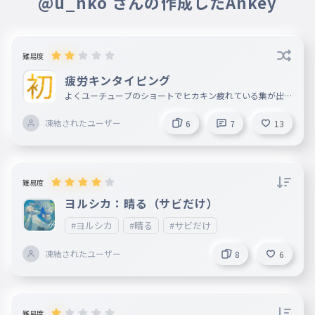
@u_nko さんの作成したAnkey
ね〜
難易度
疲労キンタイピング
よくユーチューブのショートでヒカキン疲れている集が出て
くると思います。疲れている集をタイピングにしてみました
のでやってみてください。 初めてのタイピングを作ったの
凍結されたユーザー
6
7
13
で、できればみんなにいいねフォローをしてほしいです。プ
レイしてください！お願いします！ 難しすぎたので更新し
ました改めてプレイお願いします。
難易度
ヨルシカ：晴る（サビだけ）
#ヨルシカ
#晴る
#サビだけ
凍結されたユーザー
8
6
難易度