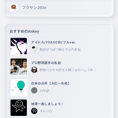
フクサン 293n
おすすめのAnkey
アイドル/YOASOBI/フルver.
跋@ばつばつ㈱らりられ支社
プロ野球選手の名前
野球バスケ大好き人間フォローしてね―
日本の元号【大化〜令和】
zsrtrgh
地球一周しましょう！
すらいむ