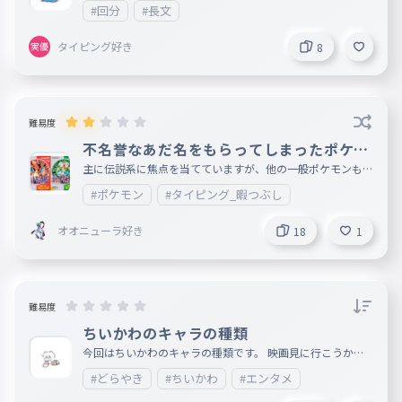
#回分
#長文
タイピング好き
8
難易度
不名誉なあだ名をもらってしまったポケモ
ン
主に伝説系に焦点を当てていますが、他の一般ポケモンも入
れています。
#ポケモン
#タイピング_暇つぶし
オオニューラ好き
18
1
難易度
ちいかわのキャラの種類
今回はちいかわのキャラの種類です。 映画見に行こうかな
？※コメントでネタバレ禁止です。 今度歌詞タイピングに
#どらやき
#ちいかわ
#エンタメ
しようか迷って言います。 コメントで好きなキャラ教えて
ちいかわ公式サイト https://www.anime-chiikawa.jp ✨️歌詞