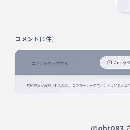
017
nh3
酸化銀
018
ag2o
すみません入れてなかった
コメント
(1件)
Anke
※誹謗中傷、不適切なコメントはお控え下さい。
※コメントするには、ログインが必要です。
規約違反が確認されたため、このユーザーのコメントは非表示と
@obt083