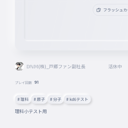
フラッシュカ
𝔻ℕ𝕄(株)_戸郷ファン副社長 活休中
91
プレイ回数
# 理科
# 原子
# 分子
# kd6テスト
理科小テスト用