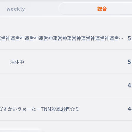
weekly
総合
5
運営神運営神運営神運営神運営神運営神運営神運営神運営神
5
社長 活休中
4
4
👼👿すかいうぉーたーTNM彩風🥝☯☆ミ