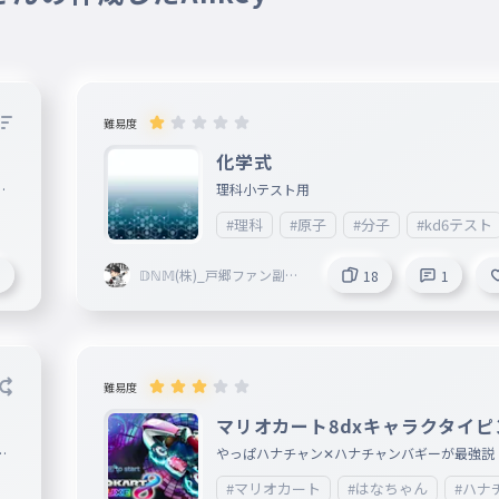
難易度
化学式
ぁ
理科小テスト用
#理科
#原子
#分子
#kd6テスト
𝔻ℕ𝕄(株)_戸郷ファン副社
8
18
1
長 活休中
難易度
マリオカート8dxキャラクタイピ
載
やっぱハナチャン✕ハナチャンバギーが最強説 
アプデしていきます。
#マリオカート
#はなちゃん
#ハナ