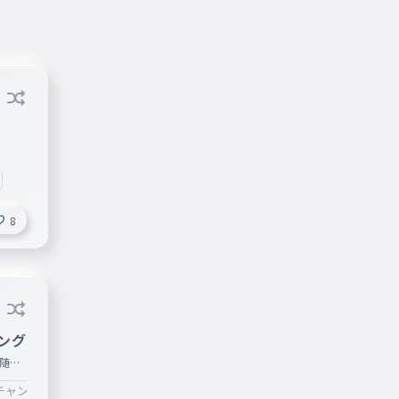
8
ング
随時
チャンバギー
#ゲーム
#任天堂
#任天堂ありがとう
#ハナ✕ハナ