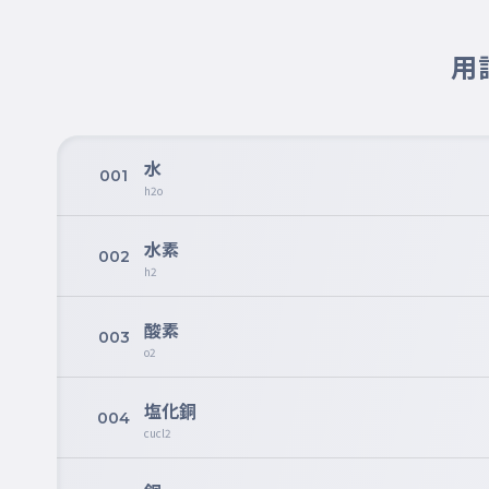
用
水
001
h2o
水素
002
h2
酸素
003
o2
塩化銅
004
cucl2