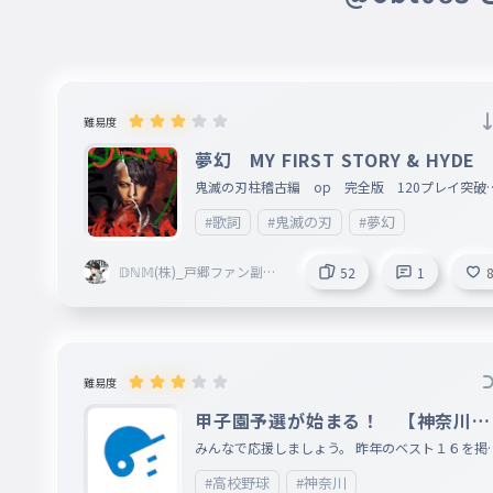
難易度
夢幻 MY FIRST STORY & HYDE
鬼滅の刃柱稽古編 op 完全版 120プレイ突破
！！
#歌詞
#鬼滅の刃
#夢幻
𝔻ℕ𝕄(株)_戸郷ファン副社
52
1
長 活休中
難易度
甲子園予選が始まる！ 【神奈川の
強豪校タイピング】
みんなで応援しましょう。 昨年のベスト１６を掲
しています。
#高校野球
#神奈川