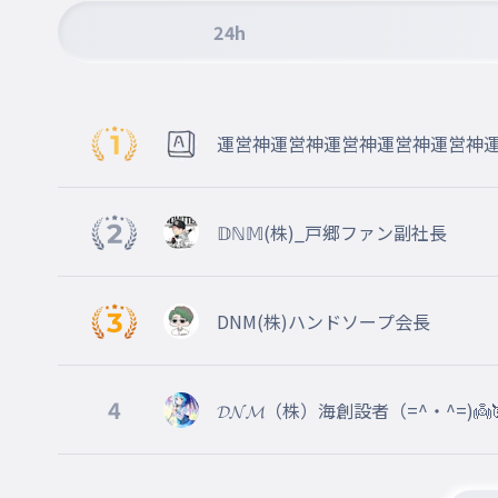
011
s
24h
硫化鉄
012
fes
運営神運営神運営神運営神運営神
マグネシウム
運営神運営神運営
013
mg
𝔻ℕ𝕄(株)_戸郷ファン副
酸化マグネシウム
014
mgo
DNM(株)ハンドソープ会長
炭素
015
c
4
硫化銅
𝓓𝓝𝓜（株）海創設者（=^・^=)
016
cus
アンモニア