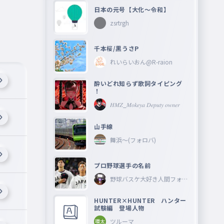
日本の元号【大化〜令和】
zsrtrgh
千本桜/黒うさP
れいらいおん@R-raion
酔いどれ知らず歌詞タイピング
！
𝐻𝑀𝑍_𝑀𝑜𝑘𝑒𝑦𝑎 𝐷𝑒𝑝𝑢𝑡𝑦 𝑜𝑤𝑛𝑒𝑟
山手線
舞浜〜(フォロバ)
プロ野球選手の名前
野球バスケ大好き人間フォロ
ーしてね―
HUNTER×HUNTER ハンター
試験編 登場人物
ツルーマ