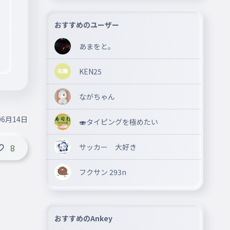
おすすめのユーザー
あまをと。
KEN25
ながちゃん
06月14日
🍣タイピングを極めたい
サッカー 大好き
8
フクサン 293n
おすすめのAnkey