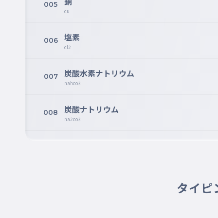
銅
005
cu
塩素
006
cl2
炭酸水素ナトリウム
007
nahco3
炭酸ナトリウム
008
na2co3
二酸化炭素
009
co2
鉄
タイピ
010
fe
硫黄