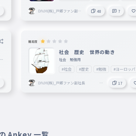
𝔻ℕ𝕄(株)_戸郷ファン副社
8
48
7
長 活休中
難易度
社会 歴史 世界の動き
問
社会 勉強用
名
#社会
#歴史
#勉強
#ヨーロッパ
𝔻ℕ𝕄(株)_戸郷ファン副社長
6
17
活休中
 Ankey 一覧