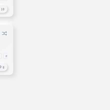
10
#kd6テスト
8