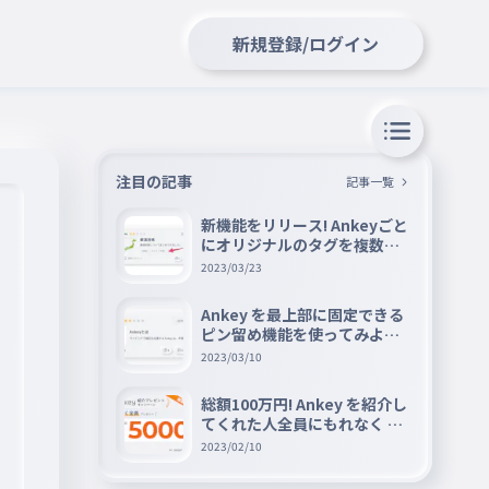
新規登録/ログイン
注目の記事
記事一覧
新機能をリリース! Ankeyごと
にオリジナルのタグを複数設
定できる『タグ機能』を紹介
2023/03/23
Ankey を最上部に固定できる
ピン留め機能を使ってみよう
📌
2023/03/10
総額100万円! Ankey を紹介し
てくれた人全員にもれなく A
mazon ギフト券 5000 円分を
2023/02/10
プレゼントキャンペーン!!