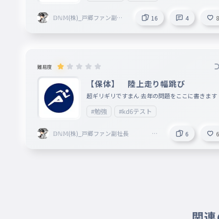
𝔻ℕ𝕄(株)_戸郷ファン副社
16
4
長 活休中
難易度
【保体】 陸上走り幅跳び
超ギリギリですまん 去年の問題をここに書きます 
１（ベリーロールの画像） 上の図の走り高跳びの
#勉強
#kd6テスト
称を何と呼ぶか。 問２走り幅跳びの跳び方を三つ答
えなさい。 しか去年はでてへん
𝔻ℕ𝕄(株)_戸郷ファン副社長
6
活休中
関連の