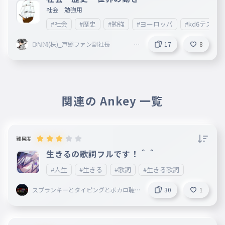
遥か遠く終わらないべテルギウス
社会 勉強用
遥か遠く終わらないべテルギウス
#社会
#歴史
#勉強
#ヨーロッパ
#kd6テスト
033
はるかとおくおわらないべてるぎうす
𝔻ℕ𝕄(株)_戸郷ファン副社長
17
8
誰かにつなぐ魔法
活休中
誰かにつなぐ魔法
034
だれかにつなぐまほう
どこまでいつまで生きられるか
関連の Ankey 一覧
どこまでいつまで生きられるか
035
どこまでいつまでいきられるか
君が不安になるたび強がるんだ
難易度
君が不安になるたび強がるんだ
生きるの歌詞フルです！＾＾
036
きみがふあんになるたびにつよがるんだ
#人生
#生きる
#歌詞
#生きる歌詞
大丈夫僕が横にいるよ
スプランキーとタイピングとボカロ聴
30
1
大丈夫僕が横にいるよ
いてることしてる謎の小学生
037
だいじょうぶぼくがよこにいるよ
見えない線をつなごう