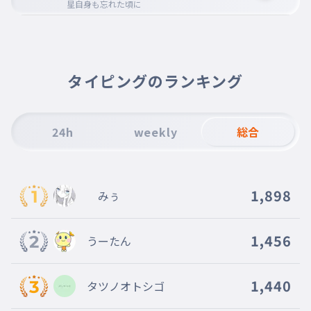
星自身も忘れた頃に
星自身も忘れた頃に
007
ほしじしんもわすれたころに
僕らに届いてる
タイピングのランキング
僕らに届いてる
008
ぼくらにとどいてる
僕ら見つけ合って手繰り合って
24h
weekly
総合
僕ら見つけ合って手繰り合って
009
ぼくらみつけあってたぐりあって
同じ空
1,898
みぅ
同じ空
010
おなじそら
1,456
うーたん
輝くのだって二人だって
輝くのだって二人だって
011
かがやくのだってふたりだって
1,440
タツノオトシゴ
約束した