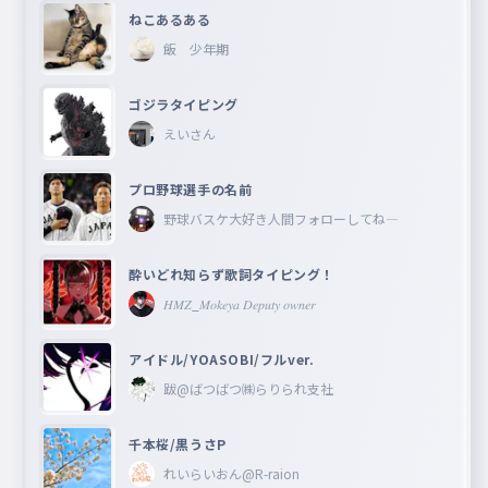
ねこあるある
飯 少年期
ゴジラタイピング
えいさん
プロ野球選手の名前
野球バスケ大好き人間フォローしてね―
酔いどれ知らず歌詞タイピング！
𝐻𝑀𝑍_𝑀𝑜𝑘𝑒𝑦𝑎 𝐷𝑒𝑝𝑢𝑡𝑦 𝑜𝑤𝑛𝑒𝑟
アイドル/YOASOBI/フルver.
跋@ばつばつ㈱らりられ支社
千本桜/黒うさP
れいらいおん@R-raion