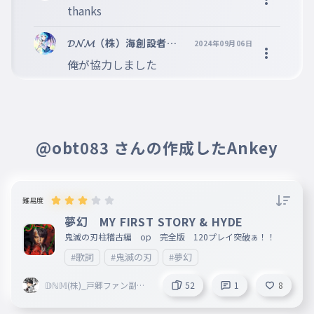
ァン副社長
thanks
017
つらいときだってなかないって
活休中
誓っただろう
𝓓𝓝𝓜（株）海創設者（
2024年09月06日
=^・^=)👼👿すかいうぉ
誓っただろう
俺が協力しました
ーたーTNM彩風🥝☯☆
018
ちかっただろう
ミ
遥か遠く終わらないペテルギウス
遥か遠く終わらないペテルギウス
019
はるかとおくおわらないべてるぎうす
@obt083 さんの作成したAnkey
君にも見えるだろう祈りが
君にも見えるだろう祈りが
020
きみにもみえるだろういのりが
難易度
記憶をたどるたび蘇るよ
夢幻 MY FIRST STORY & HYDE
記憶をたどるたび蘇るよ
鬼滅の刃柱稽古編 op 完全版 120プレイ突破ぁ！！
021
きおくをたどるたびよみがえるよ
#歌詞
#鬼滅の刃
#夢幻
君がいつだってそこにいてくれること
𝔻ℕ𝕄(株)_戸郷ファン副社
52
1
8
君がいつだってそこにいてくれるこ
長 活休中