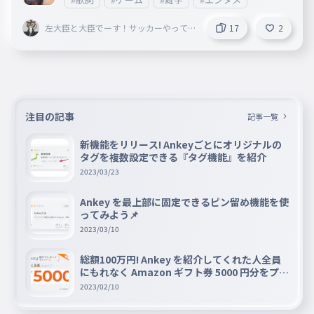
遥か遠く終わらないべテルギウス
左大臣と大臣でーす！サッカーやって
17
2
遥か遠く終わらないべテルギウス
る男子です！！
049
はるかとおくおわらないべてるぎうす
君にも見えるだろう祈りが
君にも見えるだろう祈りが
050
注目の記事
きみにもみえるだろういのりが
記事一覧
空にある何かを見つめてたら
新機能をリリース! Ankeyごとにオリジナルの
タグを複数設定できる『タグ機能』を紹介
空にある何かを見つめてたら
2023/03/23
051
そらにあるなにかをみつめてたら
それは星だって君が教えてくれた
Ankey を最上部に固定できるピン留め機能を使
ってみよう📌
それは星だって君が教えてくれた
052
2023/03/10
それはほしだってきみがおしえてくれた
総額100万円! Ankey を紹介してくれた人全員
にもれなく Amazon ギフト券 5000 円分をプレ
ゼントキャンペーン!!
2023/02/10