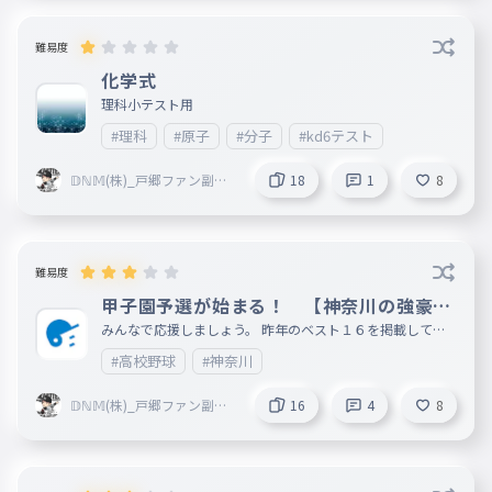
と
022
きみがいつだってそこにいてくれること
難易度
まるでそれは星の光と同じように
化学式
まるでそれは星の光と同じように
理科小テスト用
023
まるでそれはほしのひかりとおなじように
#理科
#原子
#分子
#kd6テスト
今日に泣いたり笑ったり繋いでいく
𝔻ℕ𝕄(株)_戸郷ファン副社
18
1
8
今日に泣いたり笑ったり繋いでいく
長 活休中
024
きょうにないたりわらったりつないでいく
何十回何百回ぶつかりあって
難易度
何十回何百回ぶつかりあって
甲子園予選が始まる！ 【神奈川の強豪校
025
なんじゅっかいなんびゃっかいぶつかりあって
タイピング】
みんなで応援しましょう。 昨年のベスト１６を掲載してい
何十年何百年昔の光が
ます。
#高校野球
#神奈川
何十年何百年昔の光が
026
なんじゅうねんなんびゃくねんむかしのひかりが
𝔻ℕ𝕄(株)_戸郷ファン副社
16
4
8
長 活休中
僕自身も忘れた頃に
僕自身も忘れた頃に