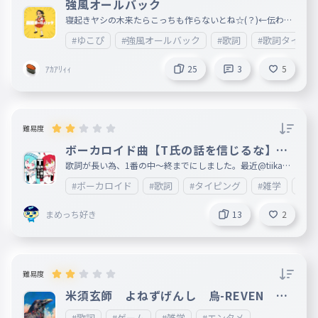
強風オールバック
043
はるかとおくおわらないべてるぎうす
寝起きヤシの木来たらこっちも作らないとね☆(？)←伝わっ
てくれ!!!!!!!!!!!!
誰かに繋ぐ魔法
#ゆこぴ
#強風オールバック
#歌詞
#歌詞タイピ
誰かに繋ぐ魔法
ｱｶｱﾘｨｨ
25
3
5
044
だれかにつなぐまほう
僕ら見つけ合って手繰り合って
僕ら見つけ合って手繰り合って
難易度
045
ぼくらみつけあってたぐりあって
ボーカロイド曲【T氏の話を信じるな】歌
進んでく
詞1番(中〜終)
歌詞が長い為、1番の中〜終までにしました。最近@tiikawa
_loveが歌うようになってきたので、 あとカラオケ🎤もこれ
進んでく
#ボーカロイド
#歌詞
#タイピング
#雑学
#エ
歌ったことあるのでこれにしました。歌詞が長いので、文字
046
すすんでく
が間違えてしまっているところが複数あると思います。ご了
承ください。 何ありましたら、情報が入り次第ここに載せ
辛いときだって二人だって
まめっち好き
13
2
ますので、ご了承ください。次回は2番目以降を制作します
。すごいと思ったら❤をお願いします。皆様の御感想等楽し
辛いときだって二人だって
みに待っております。 妹垢:http://ankey.io/@tiikawa_love
047
つらいときだってふたりだって
誓っただろう
難易度
米須玄師 よねずげんし 烏-REVEN １
誓っただろう
番だけ
048
ちかっただろう
#歌詞
#ゲーム
#雑学
#エンタメ