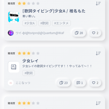
難易度
見えない線をつなごう
038
[歌詞タイピング]少女A / 椎名もた
みえないせんをつなごう
寒い寒い。
僕ら見つけ合って手繰り合って
#少女A
#歌詞
#エンタメ
僕ら見つけ合って手繰り合って
039
ぼくらみつけあってたぐりあって
ワイ-фI@toriproβ@Quantum@WaF
20
2
同じ空
同じ空
040
おなじそら
難易度
輝くのだって二人だって
少女レイ
少女レイの歌詞タイピングです！！やってみて〜！！
輝くのだって二人だって
041
かがやくのだってふたりだって
#歌詞
約束した
ここなっつ
23
1
2
約束した
042
やくそくして
遥か遠く終わらないペテルギウス
難易度
遥か遠く終わらないペテルギウス