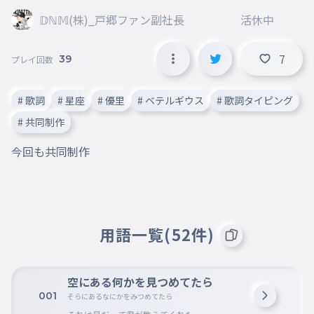
𝔻ℕ𝕄(株)_戸郷ファン副社長 活休中
7
39
プレイ回数
# 歌詞
# 星座
# 優里
# ベテルギウス
# 歌詞タイピング
# 共同制作
今回も共同制作
用語一覧(52件)
空にある何かを見つめてたら
001
そらにあるなにかをみつめてたら