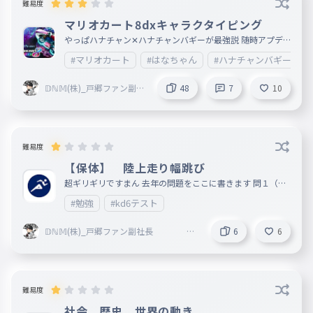
027
ぼくじしんもわすれたころに
難易度
僕らを照らしてる
マリオカート8dxキャラクタイピング
やっぱハナチャン✕ハナチャンバギーが最強説 随時アプデ
僕らを照らしてる
していきます。
#マリオカート
#はなちゃん
#ハナチャンバギー
028
ぼくらをてらしてる
僕ら見つけ合って手繰り合って
𝔻ℕ𝕄(株)_戸郷ファン副社
48
7
10
長 活休中
僕ら見つけ合って手繰り合って
029
ぼくらみつけあってたぐりあって
同じ空
難易度
同じ空
【保体】 陸上走り幅跳び
030
おなじそら
超ギリギリですまん 去年の問題をここに書きます 問１（ベ
リーロールの画像） 上の図の走り高跳びの名称を何と呼ぶ
輝くのだって二人だって
#勉強
#kd6テスト
か。 問２走り幅跳びの跳び方を三つ答えなさい。 しか去年
はでてへん
輝くのだって二人だって
𝔻ℕ𝕄(株)_戸郷ファン副社長
6
6
031
かがやくのだってふたりだって
活休中
約束した
約束した
難易度
032
やくそくした
社会 歴史 世界の動き