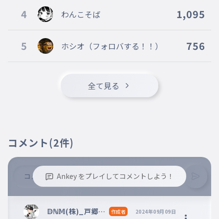
約束した
4
1,095
わんこそば
012
やくそくした
遥か遠く終わらないべテルギウス
5
756
ホシオ（フォロバする！！）
遥か遠く終わらないべテルギウス
013
はるかとおくおわらないべてるぎうす
誰かに繋ぐ魔法
全て見る
誰かに繋ぐ魔法
014
だれかにつなぐまほう
僕ら肩並べ手取り合って
僕ら肩並べ手取り合って
コメント
(2件)
015
ぼくらかたならべてとりあって
進んでく
進んでく
Ankey をプレイしてコメントしよう！
016
すすんでく
辛いときだって泣かないって
※誹謗中傷、不適切なコメントはお控え下さい。
※コメントするには、ログインが必要です。
𝔻ℕ𝕄(株)_戸郷フ
作成者
2024年09月09日
辛いときだって泣かないって