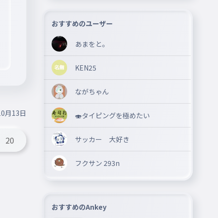
おすすめのユーザー
あまをと。
KEN25
ながちゃん
10月13日
🍣タイピングを極めたい
サッカー 大好き
20
フクサン 293n
おすすめのAnkey