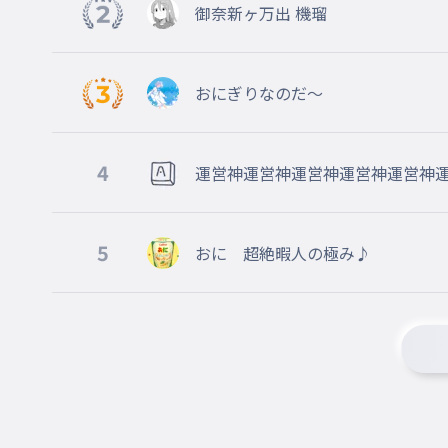
御奈新ヶ万出 機瑠
本音チラつかす Zip up！ Zip down！
本音チラつかす Zip up！ Zip down！
おにぎりなのだ～
011
ほんねチラつかすZip up Zip down
何度だって失敗したい
4
運営神運営神運営神運営神運営神
何度だって失敗したい
012
神運営神運営神運営
なんどだってしっぱいしたい
逃がすなチャンスを
5
おに 超絶暇人の極み♪
逃がすなチャンスを
013
のがすなチャンスを
へー、それってあなたの感想？
へー、それってあなたの感想？
014
へーそれってあなたのかんそう
このドキドキは何でしょう？ 恋の万華鏡？