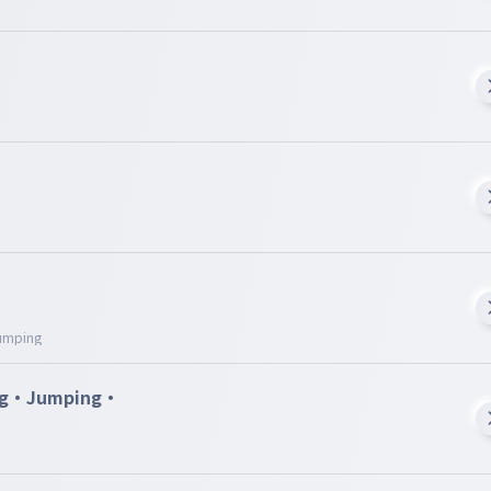
umping
ng・Jumping・