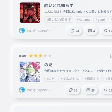
019
とびだしちゅういなんてむしして
酔いどれ知らず
「今夜こそ！」「ねぇ踊って？」
こんにちは！ 今回はKanariaさんの酔いどれ知ら
をつくりました！ 癖になるのでぜひ聞いてみてく
#酔いどれ知らず
#Kanaria
#gumi
「今夜こそ！」「ねぇ踊って？」
さい！ ＿＿＿＿＿＿＿＿＿＿＿＿＿＿＿＿＿＿＿
020
こんやこそねぇおどって
＿＿＿＿＿＿＿＿＿＿＿＿＿＿＿＿＿＿＿＿＿＿
おにぎりなのだ～
24
4
1
＿＿＿＿＿＿＿＿＿＿＿ 2022.5.2 公開 作詞:Kanar
マイナス掛けたらプラスって知ってる？
作曲:Kanaria
マイナス掛けたらプラスって知ってる？
021
マイナスかけたらプラスってしってる
難易度
弱虫同士でいーじゃん
のだ
今回はのだを作りました！ リクエストを受けて作
弱虫同士でいーじゃん
ました！ 最後まで行けたら超神！ ミスなどはコメ
022
よわむしどうしでいーじゃん
#のだ
#ずんだもん
#初音ミク
#重
トで。 また次回！ ＿＿＿＿＿＿＿＿＿＿＿＿＿＿
賞味期限明日の仲でいい
＿＿＿＿＿＿＿＿＿＿＿＿＿＿＿＿ 配信/発売日：
おにぎりなのだ～
69
28
2
023/11/06 作詞：大漠波新 作曲：大漠波新 feat.
賞味期限明日の仲でいい
だもん、初音ミク、重音テト
023
しょうみきげんあしたのなかでいい
ほんとかマジかは後にして