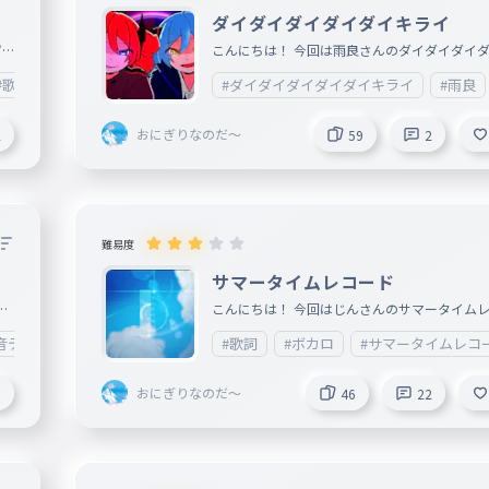
ダイダイダイダイダイキライ
ず
こんにちは！ 今回は雨良さんのダイダイダイ
だ
イキライをつくりました！ めっちゃ癖になる
#歌詞
#ボカロ
#ダイダイダイダイダイキライ
#雨良
＿
ひ聞いてみてください！ ＿＿＿＿＿＿＿＿＿
＿
＿＿＿＿＿＿＿＿＿＿＿＿＿＿＿＿＿＿＿＿＿
おにぎりなのだ～
2
59
2
ia
＿＿＿＿＿＿＿＿＿＿＿＿＿＿＿＿＿＿＿ 2025.
5 リリース 作詞:雨良 作曲:雨良 編曲:雨良
難易度
サマータイムレコード
り
こんにちは！ 今回はじんさんのサマータイム
ン
ドを作りました！ ぜひ聴いてみてください ＿
音テト
#歌詞
#ボカロ
#歌詞
#ボカロ
#サマータイムレコ
＿
＿＿＿＿＿＿＿＿＿＿＿＿＿＿＿＿＿＿＿＿＿
2
＿＿＿＿＿＿＿＿＿＿＿＿＿＿＿＿＿＿＿＿＿
おにぎりなのだ～
9
46
22
ずん
＿＿＿＿ 2013/9/03 リリース 作詞：じん 作
ん