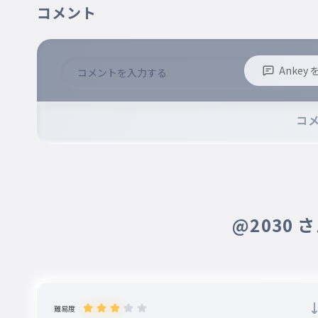
コメント
このドキドキは何でしょう？ 恋の万華鏡？
015
このドキドキはなんでしょうこいのまんげきょう
ま、知らんけど
Anke
ま、知らんけど
016
ましらんけど
※誹謗中傷、不適切なコメントはお控え下さい。
※コメントするには、ログインが必要です。
コ
ビバ異端児そうさ個性が大事
ビバ異端児そうさ個性が大事
017
ビバいたんじそうさこせいがだいじ
たまによそみしてたら置いてかれるから
@2030 
たまによそみしてたら置いてかれるから
018
たまによそみしてたらおいてかれるから
飛び出し注意なんて無視して
飛び出し注意なんて無視して
難易度