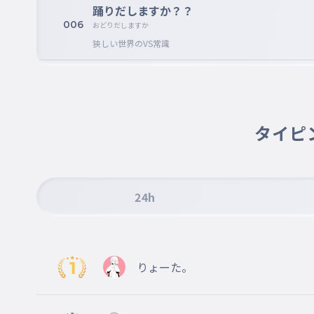
踊りだしますか？？
006
おどりだしますか
狭しい世界のVS常識
狭しい世界のVS常識
007
せましいせかいのVSじょうしき
今日は主役だ Party Party Party
タイピ
今日は主役だParty Party Party
008
きょうはしゅやくだPartyPartyParty
最強メンタリティこの現在地
24h
最強メンタリティこの現在地
009
さいきょうメンタリティこのげんざいち
押すだけじゃないの？ Enterキー
りょーた。
押すだけじゃないの？ Enterキー
010
おすだけじゃないのEnterキー