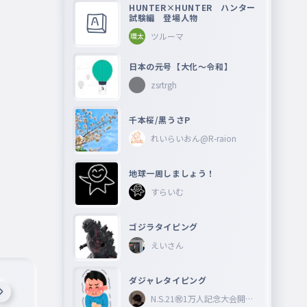
HUNTER×HUNTER ハンター
試験編 登場人物
ツルーマ
日本の元号【大化〜令和】
zsrtrgh
千本桜/黒うさP
れいらいおん@R-raion
地球一周しましょう！
すらいむ
ゴジラタイピング
えいさん
ダジャレタイピング
N.S.21㊗︎1万人記念大会開催