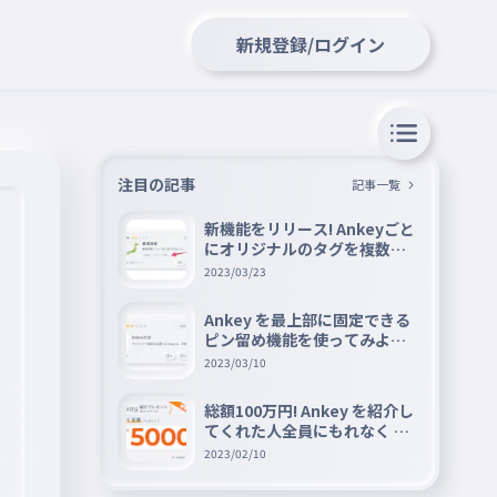
新規登録/ログイン
注目の記事
記事一覧
新機能をリリース! Ankeyごと
にオリジナルのタグを複数設
定できる『タグ機能』を紹介
2023/03/23
Ankey を最上部に固定できる
ピン留め機能を使ってみよう
📌
2023/03/10
総額100万円! Ankey を紹介し
てくれた人全員にもれなく A
mazon ギフト券 5000 円分を
2023/02/10
プレゼントキャンペーン!!