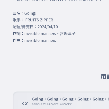
＿＿＿＿＿＿＿＿＿＿＿＿＿＿＿＿＿＿＿＿＿＿＿＿＿
曲名：Going!

歌手： FRUITS ZIPPER

配信/発売日：2024/04/10

作詞：invisible manners・宮嶋淳子

作曲：invisible manners

用
Going・Going・Going・Going・Going・G
001
GoingGoingGoingGoingGoingGoing