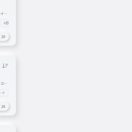
ダイダ
のでぜ
#歌詞
#ボカロ
#初音ミク
#重音テト
＿＿＿
＿＿
20
3.1
レコー
＿＿＿
ード
#IA
＿＿
＿＿
26
曲：じ