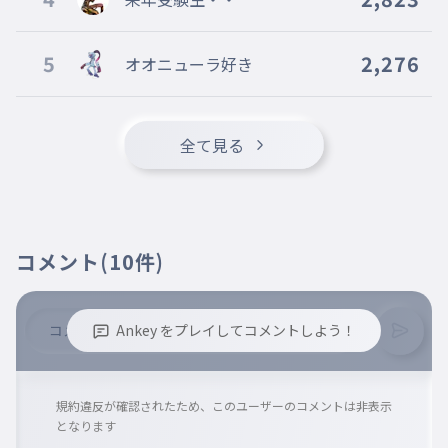
12
FJFJFJFJFJFJFJFJFJFJFJFJFJ
5
2,276
オオニューラ好き
013
fjfjfjfjfjfjfjfjfjfjfj
13
FJFJFJFJFJFJFJFJFJFJFFJFJFJFJFJ
全て見る
014
fjfjfjfjfjfjfjfjfjfjfjfj
14
FJFJFJFJFJFJFJFJFJFJFJFJFJFJFJ
015
fjfjfjfjfjfjfjfjfjfjfjfjfj
コメント
(10件)
15
FJFJFJFJFJFJFJFJFJFJFJFJFJFJFJFJ
016
fjfjfjfjfjfjfjfjfjfjfjfjfjfj
Ankey をプレイしてコメントしよう！
16
※誹謗中傷、不適切なコメントはお控え下さい。
FJFJFJFJFJFJFJFJFJFJFJFJFJFJFJFJFJ
※コメントするには、ログインが必要です。
規約違反が確認されたため、このユーザーのコメントは非表示
017
fjfjfjfjfjfjfjfjfjfjfjfjfjfjfj
となります
17