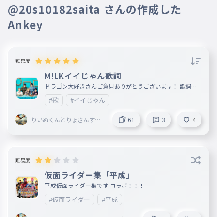
コピペしてる
@20s10182saita さんの作成した
022
fjfjfjfjfjfjfjfjfjfjfjfjfjfjfjfjfjfjfj
りいぬくんとりょ
作成者
2025年07月14日
Ankey
22
さんすき🪽🎀👑 ☃
ドラゴン大好きさんご意見ありがと
💎 🕶️🕹️ 🐶🐉🏙️
やっと２３までいった
うございます。作りました！是非や
♥🐱 ＠暇す
023
fjfjfjfjfjfjfjfjfjfjfjfjfjfjfjfjfjfjfjfj
ぎる人
ってみてください！

難易度
23
https://ankey.io/wordbooks/d1q4f
M!LKイイじゃん歌詞
２４
7q9io6g02vravcg
ドラゴン大好きさんご意見ありがとうございます！ 歌詞タ
024
イピング初めてだから６０いったｗ 最後まで行ったらめっ
fjfjfjfjfjfjfjfjfjfjfjfjfjfjfjfjfjfjfjfjfj
#歌
#イイじゃん
ちゃすごい！
24
りいぬくんとりょ
作成者
2025年07月13日
さんすき🪽🎀👑 ☃
りいぬくんとりょさんすき
61
3
4
ありがとうございます
２５！！！
💎 🕶️🕹️ 🐶🐉🏙️
🪽🎀👑 ☃💎 🕶️🕹️ 🐶🐉🏙️
025
fjfjfjfjfjfjfjfjfjfjfjfjfjfjfjfjfjfjfjfjfjfj
♥🐱 ＠暇すぎる人
♥🐱 ＠暇す
ぎる人
退会したユーザー
2025年07月12日
25
ビジュいいじゃんとかどうですか
難易度
書くことない
仮面ライダー集「平成」
026
fjfjfjfjfjfjfjfjfjfjfjfjfjfjfjfjfjfjfjfjfjfjfj
りいぬくんとりょ
作成者
2025年07月10日
平成仮面ライダー集です コラボ！！！
26
さんすき🪽🎀👑 ☃
曲のタイピング作ろうと思うんです
#仮面ライダー
#平成
💎 🕶️🕹️ 🐶🐉🏙️
ひま
けど何がいいですかね？
♥🐱 ＠暇す
027
fjfjfjfjfjfjfjfjfjfjfjfjfjfjfjfjfjfjfjfjfjfjfjfj