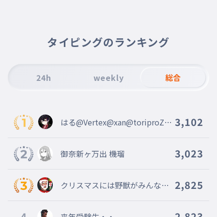
007
fjfjfjfjfjfjfj
7
FJFJFJFJFJFJFJFJ
タイピングのランキング
008
fjfjfjfjfjfjfj
8
FJFJFJFJFJFJFJFJFJ
24h
weekly
総合
009
fjfjfjfjfjfjfjfj
9
FJFJFJFJFJFJFJFJFJFJ
3,102
はる@Vertex@xan@toriproZΩ
010
fjfjfjfjfjfjfjfjfj
@Blitz@Vertex陣営
10
3,023
御奈新ヶ万出 機瑠
FJFJFJFJFJFJFJFJFJFJFJ
011
fjfjfjfjfjfjfjfjfjfj
11
2,825
クリスマスには野獣がみんなの
家に来る
FJFJFJFJFJFJFJFJFJFJFJFJ
012
fjfjfjfjfjfjfjfjfjfjfj
4
2,823
来年受験生・・