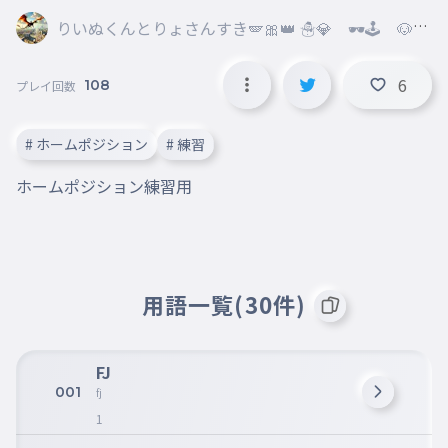
りいぬくんとりょさんすき🪽🎀👑 ☃💎 🕶️🕹️ 🐶🐉
🏙️ ♥🐱 ＠暇すぎる人
6
108
プレイ回数
# ホームポジション
# 練習
ホームポジション練習用
用語一覧(30件)
FJ
001
fj
1