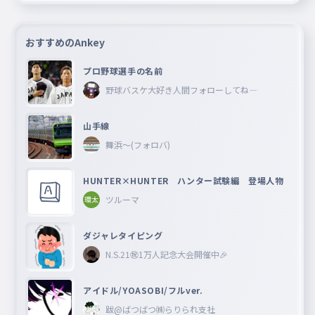
おすすめのAnkey
プロ野球選手の名前
野球バスケ大好き人間フォローしてね―
山手線
舞浜〜(フォロバ)
HUNTER×HUNTER ハンター試験編 登場人物
ツルーマ
ダジャレタイピング
N.S.21㊗︎1万人記念大会開催中🎉
アイドル/YOASOBI/フルver.
跋@ばつばつ㈱らりられ支社