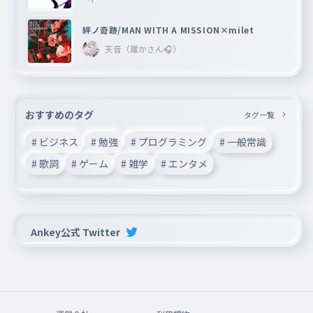
絆ノ奇跡/MAN WITH A MISSION×milet
天音（誰かさん🎧）
おすすめのタグ
タグ一覧
# ビジネス
# 勉強
# プログラミング
# 一般常識
# 歌詞
# ゲーム
# 雑学
# エンタメ
Ankey公式 Twitter