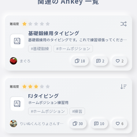
関連の Ankey 一覧
難易度
基礎鍛練用タイピング
基礎鍛練用のタイピングです。これで練習頑張ってください
！！
#基礎鍛練
#ホームポジション
まぐろ
18
2
2
難易度
FJタイピング
ホームポジション練習用
#ホームポジション
#練習
りいぬくんとりょさんすき
30
10
6
🪽🎀👑 ☃💎 🕶️🕹️ 🐶🐉
🏙️ ♥🐱 ＠暇すぎる