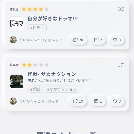
難易度
自分が好きなドラマ!!!
#ドラマ
りいぬくんとりょさんすき
20
2
3
🪽🎀👑 ☃💎 🕶️🕹️ 🐶🐉🏙️
♥🐱 ＠暇すぎる人
難易度
怪獣- サカナクション
無名さんご意見ありがとうございます！
#怪獣
#サカナクション
りいぬくんとりょさんすき
19
1
3
🪽🎀👑 ☃💎 🕶️🕹️ 🐶🐉🏙️
♥🐱 ＠暇すぎる人