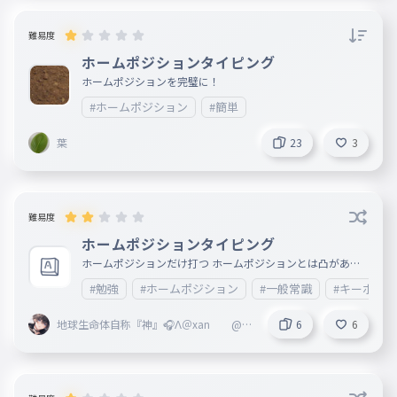
人
難易度
ホームポジションタイピング
ホームポジションを完璧に！
#ホームポジション
#簡単
葉
23
3
難易度
ホームポジションタイピング
ホームポジションだけ打つ ホームポジションとは凸がある
ところのこと両方とも人差し指で打つ ・手元を見ずに打ち
#勉強
#ホームポジション
#一般常識
#キーボード
たい ・タイピングを鍛えたい という人におすすめ
地球生命体自称『神』🎧Λ＠xan @Ve
6
6
rtex本部 @fastest 副リーダー