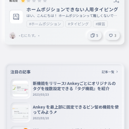
難易度
ホームポジションできない人用タイピング
はい、こんにちは！ ホームポジションって難しくないです
か？ てことで今回はホームポジションがなっていなくても
#ホームポジション
#タイピング
#練習
やりやすい？ タイピングにしました☆
⋆むにたす。⋆
5
3
注目の記事
記事一覧
新機能をリリース! Ankeyごとにオリジナルの
タグを複数設定できる『タグ機能』を紹介
2023/03/23
Ankey を最上部に固定できるピン留め機能を使
ってみよう📌
2023/03/10