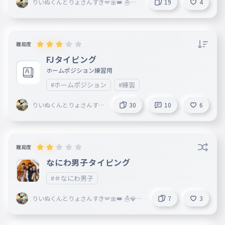
りいぬくんとりょさんすき🪽🎀👑 ☃💎
ぎる人
19
4
🕶️🕹️ 🐶🐉🏙️ ♥🐱 ＠暇すぎる
27
りいぬくんとりょ
人
作成者
2025年07月10日
さんすき🪽🎀👑 ☃
なに書こう
ありがとうございます
💎 🕶️🕹️ 🐶🐉🏙️
028
fjfjfjfjfjfjfjfjfjfjfjfjfjfjfjfjfjfjfjfjfjfjfjfjfj
難易度
♥🐱 ＠暇す
ぎる人
28
来年受験生・・
2025年07月10日
FJタイピング
これ楽しすぎ！
ホームポジション練習用
あああああ
#ホームポジション
#練習
029
fjfjfjfjfjfjfjfjfjfjfjfjfjfjfjfjfjfjfjfjfjfjfjfjfjfj
29
りいぬくんとりょさんすき
30
10
6
🪽🎀👑 ☃💎 🕶️🕹️ 🐶🐉
いいいいいいい
🏙️ ♥🐱 ＠暇すぎる
030
fjfjfjfjfjfjfjfjfjfjfjfjfjfjfjfjfjfjfjfjfjfjfjfjfjfjfj
人
30
難易度
なにわ男子タイピング
#＃なにわ男子
りいぬくんとりょさんすき🪽🎀👑 ☃💎
7
3
🕶️🕹️ 🐶🐉🏙️ ♥🐱 ＠暇すぎる人