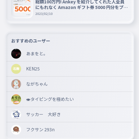
総額100万円! Ankey を紹介してくれた人全員
にもれなく Amazon ギフト券 5000 円分をプレ
ゼントキャンペーン!!
2023/02/10
おすすめのユーザー
あまをと。
KEN25
ながちゃん
🍣タイピングを極めたい
サッカー 大好き
フクサン 293n