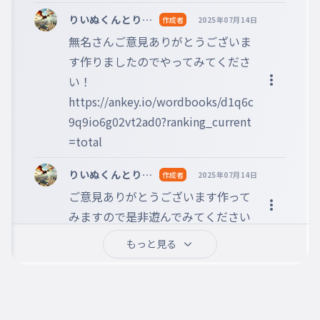
FJFJFJFJFJFJFJFJFJFJFJFJFJFJFJFJFJ
りいぬくんとりょ
作成者
2025年07月14日
さんすき🪽🎀👑 ☃
FJ
無名さんご意見ありがとうございま
018
💎 🕶️🕹️ 🐶🐉🏙️
fjfjfjfjfjfjfjfjfjfjfjfjfjfjfj
す作りましたのでやってみてくださ
♥🐱 ＠暇す
18
ぎる人
い！

FJFJFJFJFJFJFJFJFJFJFJFJFJFJFJFJFJ
https://ankey.io/wordbooks/d1q6c
FJFJ
9q9io6g02vt2ad0?ranking_current
019
fjfjfjfjfjfjfjfjfjfjfjfjfjfjfjfj
=total
19
りいぬくんとりょ
作成者
2025年07月14日
FJFJFJFJFJFJFJFJFJFJFJFJFJFJFJFJFJ
さんすき🪽🎀👑 ☃
ご意見ありがとうございます作って
FJFJFJ
💎 🕶️🕹️ 🐶🐉🏙️
020
みますので是非遊んでみてください
♥🐱 ＠暇す
fjfjfjfjfjfjfjfjfjfjfjfjfjfjfjfjfj
ぎる人
20
ね
もっと見る
FJって打つのめんどい
ころんくんとマエスケ好
2025年07月14日
021
fjfjfjfjfjfjfjfjfjfjfjfjfjfjfjfjfjfj
き フォロバ確‼ 『🕶️
これはどうですか？　　怪獣- サカ
21
🕹️』🐶🐉🏙️ ＠暇人
ナクション