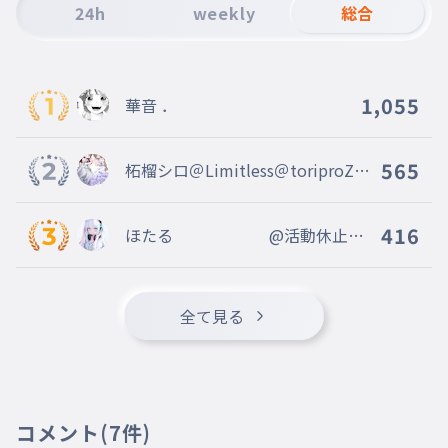
24h
weekly
総合
1,055
華音 ．
565
柘榴シロ＠Limitless＠toriproZ＠
Blosso＠marisas
416
ほたる @活動休止中
＠
全て見る
コメント
(7件)