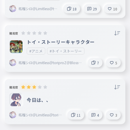
位＝フォロー4いいね 四位＝フォロー3いいね 五位＝フォロ
ー1いいね
柘榴シロ＠Limitless＠tori
18
29
10
proZ＠Blosso＠marisas
難易度
トイ・ストーリーキャラクター
#アニメ
#トイ・ストーリー
柘榴シロ＠Limitless＠toriproZ＠Blosso
7
5
＠marisas
難易度
今日は、、
柘榴シロ＠Limitless＠toripr
11
4
3
oZ＠Blosso＠marisas