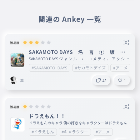
関連の Ankey 一覧
難易度
SAKAMOTO DAYS 名 言 ① 坂 本
商 店
SAKAMOTO DAYS ジ ャ ン ル ： コ メ デ ィ 、 ア ク シ ョ
ン 、 少 年 漫 画 作 者 ： 鈴 木 祐 斗 出 版 社 ： 集
#SAKAMOTO_DAYS
#サカモトデイズ
#アニメ
#
英 社 掲 載 誌 ： 週 間 少 年 ジ ャ ン プ レ ー ベ ル ：
ジ ャ ン プ コ ミ ッ ク ス 発 表 号 ： 2020 年 51 号
凛
48
1
難易度
ドラえもん！！
ドラえもんのキャラ 僕の好きなキャラクターはドラえもん
#ドラえもん
#キャラクター
#アニメ