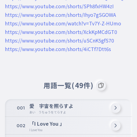
https://www.youtube.com/shorts/SPh8fxHW4zI
https://www.youtube.com/shorts/Ihyo7gSGOWA
https://www.youtube.com/watch?v=Tv7Y-Z-HUmo
https://www.youtube.com/shorts/XckKpMCdGT0
https://www.youtube.com/shorts/uSCnK5gfS70
https://www.youtube.com/shorts/4iCTf7Dtt6s
用語一覧(49件)
愛 宇宙を照らすよ
001
あい うちゅうをてらすよ
「I Love You 」
002
I Love You