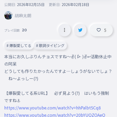
公開日:
2026年02月15日
更新日:
2026年02月18日
胡麻太朗
5
20
プレイ回数
# 爆裂愛してる
# 歌詞タイピング
本当にお久しぶりんチョスですね〜✌( ᐕ )✌↩活動休止中
の阿呆

どうしても作りたかったんですよ⋯しょうがないでしょ？
　ね〜よっしー(?)

【爆裂愛してる系URL】　必ず見よう(?)　はいもう強制
https://www.youtube.com/watch?v=hhPalbt5Cq8
https://www.youtube.com/watch?v=20bYUQZOAeQ