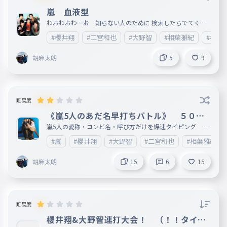
みんなでつみかさねるもの
嵐 血液型
それは山となり 空と海を分かち
わおわおわーお 知らない人のために 検索したらでてくる
025
けど、、ｗ
それはやまとなり そらとうみをわかち
#櫻井翔
#二宮和也
#大野智
#相葉雅紀
#松本
時空も超えるよ
026
胡麻太朗
5
9
じくうもこえるよぎふと ばすけっと
ば・く・れ・つ♡
027
ばくれつ
難易度
ば・く・れ・つ♡
028
《嵐5人のあだ名早打ちバトル》 ５０回
ばくれつ
突破 ‼️
嵐5人の愛称・コンビ名・呼び方だけを爆速タイピング 今
回はあだ名だよ! にの / まつじゅん / しょうくん / あいばち
ば・く・れ・つ♡
#嵐
#櫻井翔
#大野智
#二宮和也
#相葉雅紀
ゃん / おーちゃん にのみや / さくらい / あいばまさき / リー
029
ダー / 大宮SK / にのあい / じゅんまさ…などなど-^^-定番の
ばくれつ
あだ名をまとめたよ! みんなはどのあだ名がすき？コメント
胡麻太朗
15
6
15
で教えてね ~~~!! 😂ぜったい一部しか知らないやつとか出
白黒2色じゃ描けない
030
てきてファン爆笑するやつ
しろくろにしょくじゃえがけない
いかなる愛でも大正解
031
難易度
いかなるあいでもだいせいかい
櫻井翔&大野智連打大会！ （！！タイピ