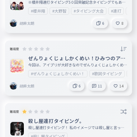
どデカいこの気持ちは想定外
ング大会 １０月）
※櫻井翔連打タイピング5０回突破記念タイピングでもある
032
よ 早めに１０月のタイピング大会しまーす。 今回は櫻井翔
どでかいこのきもちはそうていがい
#櫻井翔
#大野智
#タイピング大会
#連打
#10
と大野智を交互に打ってもらいまーす。 一位：フォロー&い
いね30 ニ位：フォロー&いいね20 三位：フォロー&いいね1
全部ありったけ ぶつけたい！
033
0 四位~五位：フォロー&いいね5 期間 ９月27日 ~ 10月
胡麻太朗
6
8
ぜんぶありったけ ぶつけたい！
27まで 頑張ってください！！！！！！！！！！！！！！！
！！！！！！！！！！！！！！！！！！
爆裂LOVE！
034
ばくれつLOVE！
難易度
爆裂PEACE！
035
ぜんりょくじょしかくめい！ひみつのアイ
ばくれつPEACE！
プリオープニングテーマP丸様。歌詞タイ
今回は、アイプリが大好きなのでぜんりょくじょしかくめい
！
！の歌詞タイピングを作りました！ もしよかったらやって
爆裂LOVE & PEACE！
036
#ぜんりょくじょしかくめい！
#歌詞タイピング
#P
ください！
ばくれつLOVE & PEACE！
胡麻太朗
6
11
14
誰にも邪魔させない Ah
037
だれにもじゃまさせない Ah
キミと同じ地球に 生まれて出会え
難易度
038
た幸せ
殺し屋連打タイピング。
きみとおなじちきゅうに うまれてであえたしあわせ
殺し屋連打タイピング！ 私のイメージでは殺し屋と言った
らヨルさんですかね〜。
愛しい人が いるってだけで
039
#殺し屋タイピング