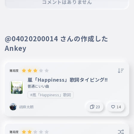
コメントはありません
※コメントするには、ログインが必要です。
曲げてく運命 未来は想うがまま
017
まげてくうんめい みらいはおもうがまま
一生一緒にいたいっしょ！
018
いっしょういっしょにいたいっしょ！
@04020200014 さんの作成した
帰り道に見つけた
019
Ankey
かえりみちにみつけた
月がやけに綺麗だったとか
020
つきがやけにきれいだったとか
難易度
そんな他愛のない日々のキラめき
嵐「Happiness」歌詞タイピング‼️
021
そんなたあいのないひびのきらめき
普通にいい曲
一番に教えたい
#嵐「Happiness」歌詞
022
いちばんにおしえたい
胡麻太朗
23
14
愛は奪い合うものじゃなく
023
あいはうばいあうものじゃなく
みんなで積み重ねるもの
024
難易度