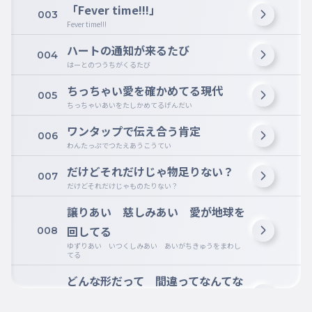
「Fever time!!!」
003
Fever time!!!
ハートの通知が来るたび
004
はーとのつうちがくるたび
ちっちゃい愛を確かめてる現代
005
ちっちゃいあいをたしかめてるげんだい
ワンタップで伝え合う肯定
006
わんたっぷでつたえあうこうてい
だけどそれだけじゃ物足りない？
007
だけどそれだけじゃものたりない？
譲りあい 慈しみあい 愛が地球を
回してる
008
ゆずりあい いつくしみあい あいがちきゅうをまわし
てる
どんな形だって 間違ってなんてな
009
いね