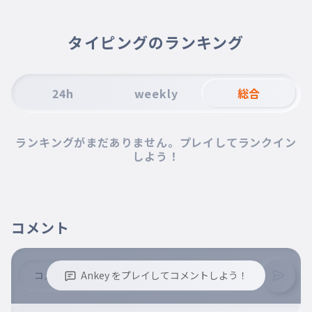
どんなかたちだって まちがいなんてないね
100億万通り
010
タイピングのランキング
ひゃくおくまんどおり
爆裂 愛愛愛愛愛してる
011
ばくれつ あいあいあいあいあいしてる
24h
weekly
総合
キャパ越え寸前な感情 ビッグバン
012
きゃぱごえすんぜんなかんじょう びっぐばん
ランキングがまだありません。プレイしてランクイン
星のスポットライト 月のミラーボ
しよう！
013
ール
ほしのすぽっとらいと つきのみらーぼーる
キミこそが太陽
014
コメント
きみこそがたいよう
爆裂 恋恋恋恋恋してる
015
ばくれつ こいこいこいこいこいしてる
Ankey をプレイしてコメントしよう！
シェアハピ 幸せ絶頂ピーポー
016
しぇあはぴ しあわせぜっちょうぴーぽー
※誹謗中傷、不適切なコメントはお控え下さい。