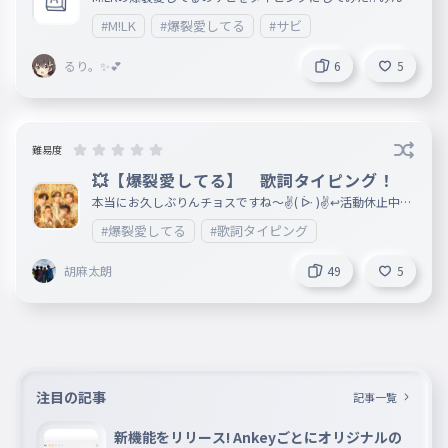
やってね〜！
#M!LK
#爆裂愛してる
#サビ
るり。✨️💕
6
5
難易度
💥【爆裂愛してる】 歌詞タイピング！
本当にお久しぶりんチョスですね〜✌( ᐕ )✌↩活動休止中の
阿呆 どうしても作りたかったんですよ⋯しょうがないでし
#爆裂愛してる
#歌詞タイピング
ょ？ ね〜よっしー(?) 【爆裂愛してる系URL】 必ず見よ
う(?) はいもう強制ですね⚓️ https://www.youtube.com/w
atch?v=hhPalbt5Cq8 https://www.youtube.com/watch?v=
胡麻太朗
49
5
20bYUQZOAeQ https://www.youtube.com/shorts/SPh8fxH
W4zI https://www.youtube.com/shorts/Ihyo7gSGOWA htt
ps://www.youtube.com/watch?v=Tv7Y-Z-HUmo https://w
ww.youtube.com/shorts/XckKpMCdGT0 https://www.yout
ube.com/shorts/uSCnK5gfS70 https://www.youtube.com/
shorts/4iCTf7Dtt6s
注目の記事
記事一覧
新機能をリリース! Ankeyごとにオリジナルの