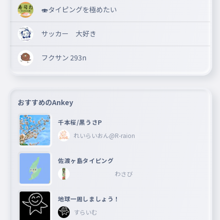
🍣タイピングを極めたい
サッカー 大好き
フクサン 293n
おすすめのAnkey
千本桜/黒うさP
れいらいおん@R-raion
佐渡ヶ島タイピング
わさび
地球一周しましょう！
すらいむ