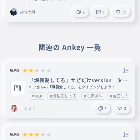
いとしいひとが いるってだけで
胡麻太朗
2
3
15
輝きだす My Heart
040
かがやきだす My Heart
爆裂 愛愛愛愛愛してる
041
ばくれつ あいあいあいあいあいしてる
関連の Ankey 一覧
キャパ越え寸前な感情 ビッグバン
042
きゃぱごえすんぜんなかんじょう びっぐばん
星のスポットライト 月のミラーボ
難易度
043
ール
「爆裂愛してる」サビだけversion タイ
ほしのすぽっとらいと つきのみらーぼーる
ピング
M!LKさんの「爆裂愛してる」をタイピングしよう！
キミこそが太陽
#M!LK
#爆裂愛してる
#佐野勇斗
#吉田仁人
#
044
きみこそがたいよう
ホシヅキ
8
3
爆裂 恋恋恋恋恋してる
045
ばくれつ こいこいこいこいこいしてる
シェアハピ 幸せ絶頂ピーポー
046
難易度
しぇあはぴ しあわせぜっちょうぴーぽー