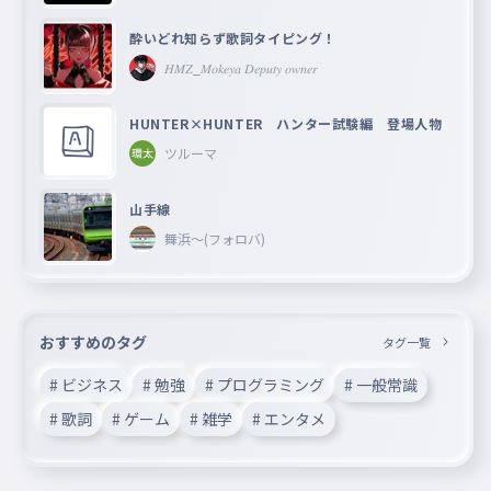
酔いどれ知らず歌詞タイピング！
𝐻𝑀𝑍_𝑀𝑜𝑘𝑒𝑦𝑎 𝐷𝑒𝑝𝑢𝑡𝑦 𝑜𝑤𝑛𝑒𝑟
HUNTER×HUNTER ハンター試験編 登場人物
ツルーマ
山手線
舞浜〜(フォロバ)
おすすめのタグ
タグ一覧
# ビジネス
# 勉強
# プログラミング
# 一般常識
# 歌詞
# ゲーム
# 雑学
# エンタメ