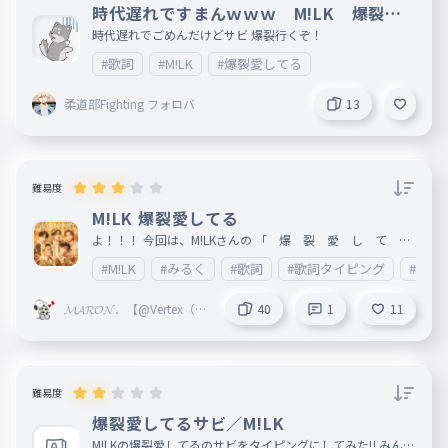
時代遅れですまんｗｗｗ M!LK 爆裂愛
曲げてく運命 未来は想うがまま
してる サビ
時代遅れでごめんだけどサビ 爆裂行くぞ！
047
まげてくうんめい みらいはおもうがまま
#歌詞
#M!LK
#爆裂愛してる
一生一緒にいたいっしょ！
048
柔道部Fighting フォロバ
13
いっしょういっしょにいたいっしょ！
キミと永遠にハイテンション！
049
きみとえいえんにはいてんしょん！
難易度
M!LK 爆裂愛してる
よ！！！ 今回は、M!LKさんの 「 爆 裂 愛 し て る
」 です！！ ♡♡♡♡♡♡♡♡♡♡♡♡♡♡♡♡♡♡♡♡
#M!LK
#みるく
#歌詞
#歌詞タイピング
#爆裂
♡♡♡♡♡♡♡♡ この曲は、100億万通りの愛を肯定するハ
イテンションなラブソング！ （説明少ない；）許せ ♡♡♡
♡♡♡♡♡♡♡♡♡♡♡♡♡♡♡♡♡♡♡♡♡♡♡♡♡ っ
𝓜𝓐𝓡𝓞𝓝．【@Vertex（to
40
1
11
てことで、みんな爆裂愛してる フォローといいね( ｀・∀・
riproZ）】
´)ﾉﾖﾛｼｸ いっぱいしてね！」
難易度
爆裂愛してるサビ／M!LK
M!LKの爆裂愛してるのサビをタイピングにしてみた‼️ みんな