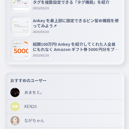
タグを複数設定できる『タグ機能』を紹介
2023/03/23
Ankey を最上部に固定できるピン留め機能を使
ってみよう📌
2023/03/10
総額100万円! Ankey を紹介してくれた人全員
にもれなく Amazon ギフト券 5000 円分をプレ
ゼントキャンペーン!!
2023/02/10
おすすめのユーザー
あまをと。
KEN25
ながちゃん