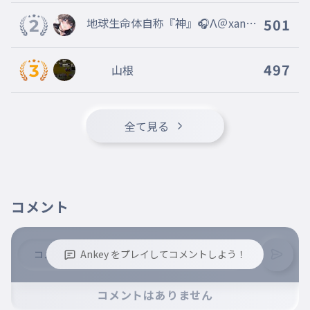
そ
015
そ
地球生命体自称『神』🎧Λ＠xan
501
@Vertex本部 @fastest 副リー
た
016
ダー
た
497
山根
ち
017
ち
つ
全て見る
018
つ
て
019
て
コメント
と
020
と
な
021
Ankey をプレイしてコメントしよう！
な
に
※誹謗中傷、不適切なコメントはお控え下さい。
022
コメントはありません
※コメントするには、ログインが必要です。
に