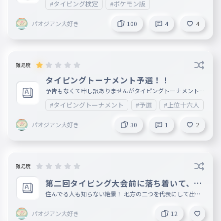
038
#タイピング検定
#ポケモン版
級に行った人コメントで「最上級に行ったぞー！」ってでき
よ
れば叫んで。進化先がなくてもコメントで言わないでね 被
っている可能性があります。被ってることがありましたら、
パオジアン大好き
100
4
4
ら
例えば用語３４と６７が同じとコメントで教えてください。
039
できればポケモンの名前まで教えてくれると嬉しいです ０
ら
〜３５０ コイキング級 ３５１〜７００ ニ
ャオハ級 ７０１〜１０００ リザードン級 １００１〜１
り
３００ ドドゲザン級 １３０１〜１５００ パオジアン級
040
１５０１〜１７００ ディンルー級 １７０１〜１９００
難易度
り
メロエッタ級 １９０１〜２１００ グラードン級 ２１０１
〜２３００ ザシアン級 ２３０１〜２５００ アルセウス
タイピングトーナメント予選！！
る
級
041
予告もなくて申し訳ありませんがタイピングトーナメントの
る
予選です。（前はできなかったから） 文章の中心などはあ
#タイピングトーナメント
#予選
#上位十六人
りません。 上位8人の方が次のトーナメントに進出できます
れ
。（次は上位4人だよ） 最後まで残った人には、答えて欲し
042
いアンケートがあるので答えてくれると嬉しいです。報酬な
れ
パオジアン大好き
30
1
2
どもありますが後々詳細も作りますのでそこを見てください
ろ
043
ろ
難易度
が
044
が
第二回タイピング大会前に落ち着いて、都
道府県の絶景！
住んでる人も知らない絶景！ 地方の二つを代表にして出し
ぎ
ています 一番都会と思うところ（そこに住んでない人ごめ
045
んね🙇‍♂️） 北海道と東北、中国と四国は、同じにさせていた
ぎ
パオジアン大好き
12
だきます