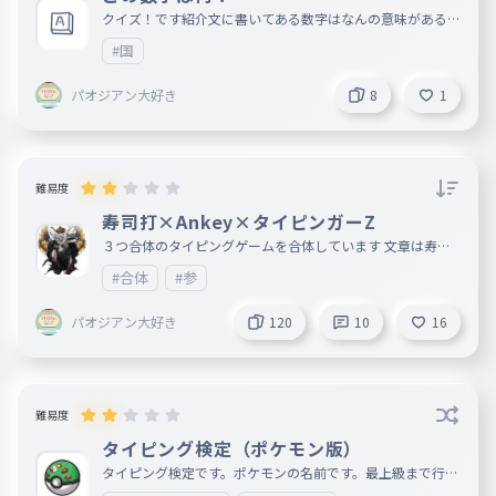
ほ
クイズ！です紹介文に書いてある数字はなんの意味があるで
しょう？難易度ややむずい 報酬 第５回タイピング大会参
ま
#国
031
加権（まず関係ないことに出していいのだろうか？じゃあス
ま
コアを１３００以上出して正解した人にしよう
パオジアン大好き
8
1
み
032
み
む
033
難易度
む
寿司打×Ankey×タイピンガーZ
め
034
３つ合体のタイピングゲームを合体しています 文章は寿司
め
打のお手軽コースだよ（単語だけ） タイピンガーZの次の文
#合体
#参
章×キャラ Ankey今 タイピングコロシアムサムネ・タイピ
ングに 寿司打文章 元第４回タイピング大会
も
035
パオジアン大好き
120
10
16
も
や
036
や
難易度
ゆ
037
タイピング検定（ポケモン版）
ゆ
タイピング検定です。ポケモンの名前です。最上級まで行っ
た人フォローします。（自分が知ってる範囲１００体）最上
よ