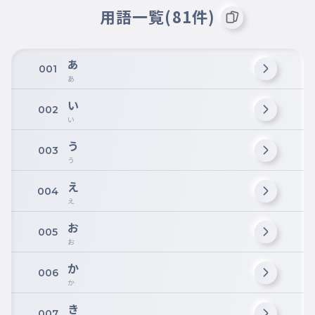
用語一覧(81件)
あ
001
あ
い
002
い
う
003
う
え
004
え
お
005
お
か
006
か
き
007