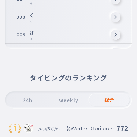
き
く
008
く
け
009
け
こ
010
こ
さ
011
さ
タイピングのランキング
し
012
し
24h
weekly
総合
す
013
す
せ
014
772
𝓜𝓐𝓡𝓞𝓝．【@Vertex（toriproZ
せ
）】