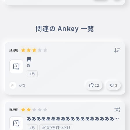
ぐ
046
ぐ
げ
047
関連の Ankey 一覧
げ
ご
048
ご
難易度
ざ
049
茜
ざ
あ
じ
050
#あ
じ
かな
12
2
ず
051
ず
ぜ
052
難易度
ぜ
あああああああああああああああああああ
ぞ
あああああああああああああああああああ
053
#あ
#〇〇を打つだけ
ぞ
ああ