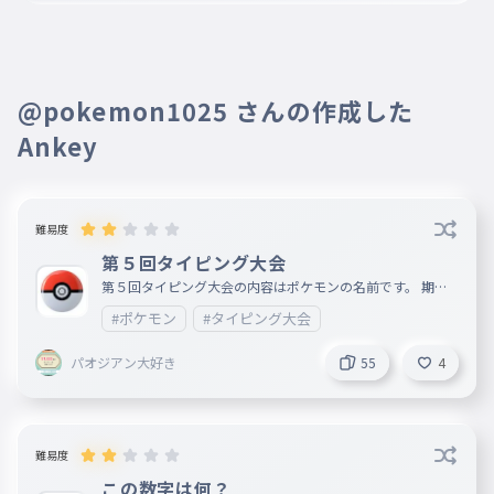
ぬ
023
ぬ
ね
024
@pokemon1025 さんの作成した
ね
Ankey
の
025
の
は
026
難易度
は
第５回タイピング大会
ひ
第５回タイピング大会の内容はポケモンの名前です。 期間
027
４月３日〜７月２日←自分の誕生日 ２回同じ名前のポケモ
ひ
#ポケモン
#タイピング大会
ンがいたらコメントで教えてください（できれば） 【参加
条件】 ピン溜めのタイピングで準上級者以上のランクを
ふ
028
取る 前回のタイピング大会で１２位以上のこと（第４回
パオジアン大好き
55
4
タイピング大会１位〜１２位に名前がある人のことです。）
ふ
ひらがなタイピングで８５０以上のスコアを取ること 一
つでも当てはまったらOKです ポケモンの名前の量は毎日増
へ
029
やそうを思います。
へ
難易度
ほ
030
この数字は何？