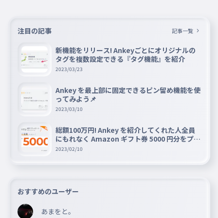
じょ
069
じょ
ぢゃ
注目の記事
記事一覧
070
ぢゃ
新機能をリリース! Ankeyごとにオリジナルの
ぢゅ
タグを複数設定できる『タグ機能』を紹介
071
ぢゅ
2023/03/23
ぢょ
072
Ankey を最上部に固定できるピン留め機能を使
ぢょ
ってみよう📌
2023/03/10
びゃ
073
びゃ
総額100万円! Ankey を紹介してくれた人全員
にもれなく Amazon ギフト券 5000 円分をプレ
びゅ
074
ゼントキャンペーン!!
2023/02/10
びゅ
びょ
075
びょ
おすすめのユーザー
みゃ
076
みゃ
あまをと。