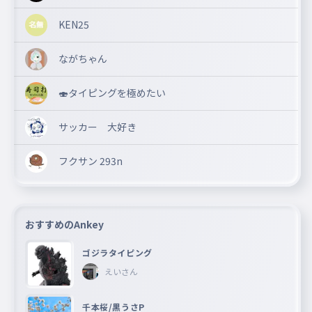
みゅ
077
KEN25
みゅ
みょ
ながちゃん
078
みょ
りゃ
🍣タイピングを極めたい
079
りゃ
サッカー 大好き
りゅ
080
りゅ
フクサン 293n
りょ
081
りょ
おすすめのAnkey
ゴジラタイピング
えいさん
千本桜/黒うさP