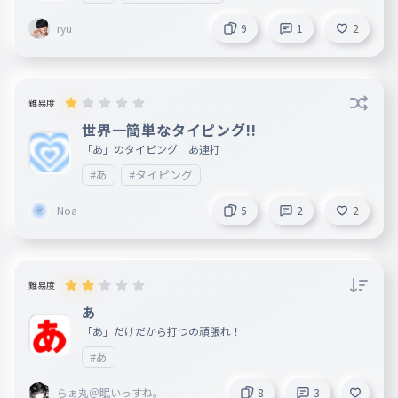
だ
ryu
9
1
2
054
だ
ぢ
055
ぢ
難易度
づ
世界一簡単なタイピング!!
056
づ
「あ」のタイピング あ連打
#あ
#タイピング
で
057
で
Noa
5
2
2
ど
058
ど
ば
難易度
059
ば
あ
「あ」だけだから打つの頑張れ！
び
060
び
#あ
ぶ
061
らぁ丸＠眠いっすね。
8
3