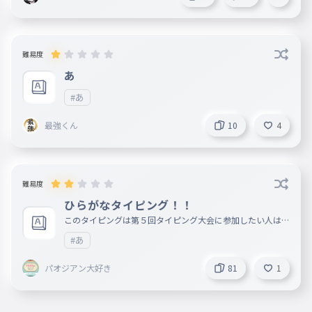
ぶ
べ
062
べ
難易度
ぼ
あ
063
ぼ
#あ
ぎゃ
064
最強くん
10
4
ぎゃ
ぎゅ
065
ぎゅ
難易度
ぎょ
066
ひらがなタイピング！！
ぎょ
このタイピングは第５回タイピング大会に参加したい人は必
ずプレイしてください 合格点 ７００以上 ※ランキングを
じゃ
067
#あ
見ての都合で合格点を変えました。 個人的参加推奨 ７３０
じゃ
以上
パオジアン大好き
81
1
じゅ
068
じゅ