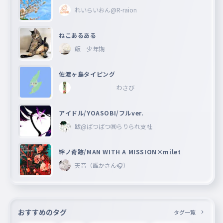
れいらいおん@R-raion
ねこあるある
飯 少年期
佐渡ヶ島タイピング
わさび
アイドル/YOASOBI/フルver.
跋@ばつばつ㈱らりられ支社
絆ノ奇跡/MAN WITH A MISSION×milet
天音（誰かさん🎧）
おすすめのタグ
タグ一覧