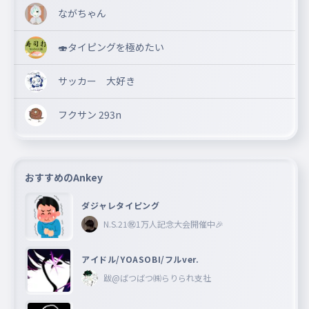
ながちゃん
🍣タイピングを極めたい
サッカー 大好き
フクサン 293n
おすすめのAnkey
ダジャレタイピング
N.S.21㊗︎1万人記念大会開催中🎉
アイドル/YOASOBI/フルver.
跋@ばつばつ㈱らりられ支社