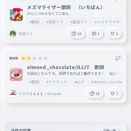
少しも色褪せないさ
メズマライザー歌詞 （いちばん）
063
すこしもいろあせないさ
かんじつかえなくてごめん
#歌詞
#初音ミク
#重音テト
#メズマライザー
初音ミク
18
1
6
難易度
almond_chocolate/ILLIT 歌詞
今回はこちらです。 好評であれば２番作ります！ なにか
あったらコメント欄へ ✨️歌詞タイピングリクエスト募集中✨️
#歌詞
#アイリット
#ILLIT
#almond_chocolate
https://ankey.io/wordbooks/d5i770i9io6g02qaiokg 「◯
◯の種類」を中心におもしろいタイピングを 投稿していき
ます。 不定期とはなりますが、皆さんが楽しめるタイピン
どらやき🧋🧋🧋｜dorayaki
18
2
グを投稿します。 【プレイ回数 NO.1 pick up】 https://an
key.io/wordbooks/d38ikma9io6g035r0m
注目の記事
記事一覧