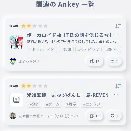
関連の Ankey 一覧
いつもいつもいつもいつも
バイバイYesterday
048
ばいばいいぇすたでい
難易度
365日分の学びを
049
ボーカロイド曲【T氏の話を信じるな】歌
さんびゃくろくじゅうごにちぶんのまなびを
詞1番(中〜終)
歌詞が長い為、1番の中〜終までにしました。最近@tiikawa
_loveが歌うようになってきたので、 あとカラオケ🎤もこれ
カバンに詰め込んで
#ボーカロイド
#歌詞
#タイピング
#雑学
#エ
050
歌ったことあるのでこれにしました。歌詞が長いので、文字
が間違えてしまっているところが複数あると思います。ご了
かばんにつめこんで
承ください。 何ありましたら、情報が入り次第ここに載せ
まめっち好き
13
1
ますので、ご了承ください。次回は2番目以降を制作します
いつもみたいにまた明日的に
051
。すごいと思ったら❤をお願いします。皆様の御感想等楽し
いつもみたいにまたあしたてきに
みに待っております。 妹垢:http://ankey.io/@tiikawa_love
バイバイYesterday
052
難易度
ばいばいいぇすたでい
米須玄師 よねずげんし 烏-REVEN １
365日分の出来事
番だけ
053
#歌詞
#ゲーム
#雑学
#エンタメ
さんびゃくろくじゅうごにちぶんのできごと
僕を大人にしたなら
左大臣と大臣でーす‼（小4）(男です）
17
2
054
ぼくをおとなにしたなら