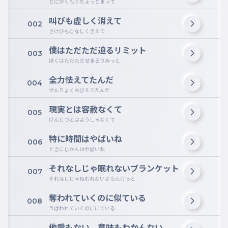
とにかくもうちょっとまって
叫びも虚しく消えて
002
さけびもむなしくきえて
僕はただただ迫るリミット
003
ぼくはただただせまるりみっと
全力怯えてたんだ
004
ぜんりょくおびえてたんだ
現実とは容赦なくて
005
げんじつとはようしゃなくて
特に時間はやばいね
006
ときにじかんはやばいね
それなしじゃ眠れないブランケット
007
それなしじゃねむれないぶらんけっと
奪われていくのに似ている
008
うばわれていくのににている
他愛もない 意味もわかんない