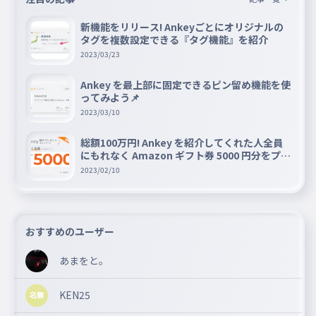
新機能をリリース! Ankeyごとにオリジナルの
タグを複数設定できる『タグ機能』を紹介
2023/03/23
Ankey を最上部に固定できるピン留め機能を使
ってみよう📌
2023/03/10
総額100万円! Ankey を紹介してくれた人全員
にもれなく Amazon ギフト券 5000 円分をプレ
ゼントキャンペーン!!
2023/02/10
おすすめのユーザー
あまをと。
KEN25