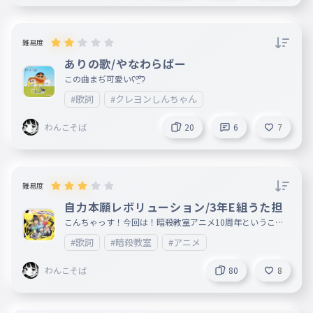
ばいばいいぇすたでい
365日分の想いは
033
難易度
さんびゃくろくじゅうごにちぶんのおもいは
ありの歌/やなわらばー
抱かえきれないから
034
この曲まぢ可愛いʕº̫͡ºʔ
だかえきれないから
#歌詞
#クレヨンしんちゃん
こぼれそうさ こぼれてしまうね
035
わんこそば
20
6
7
こぼれそうさこぼれてしまうね
バイバイYesterday
036
ばいばいいぇすたでい
難易度
365日分の出来事
037
自力本願レボリューション/3年E組うた担
さんびゃくろくじゅうごにちぶんのできごと
こんちゃっす！今回は！暗殺教室アニメ10周年ということ
で自力本願レボリューションを作ったでやんす（？） 間違
置いていけるわけないから
038
#歌詞
#暗殺教室
#アニメ
えてたら教えてください！急いでたんで間違えてるかも〜？
おいていけるわけないから
わんこそば
80
8
全部もってそろそろ行こうか
039
ぜんぶもってそろそろいこうか