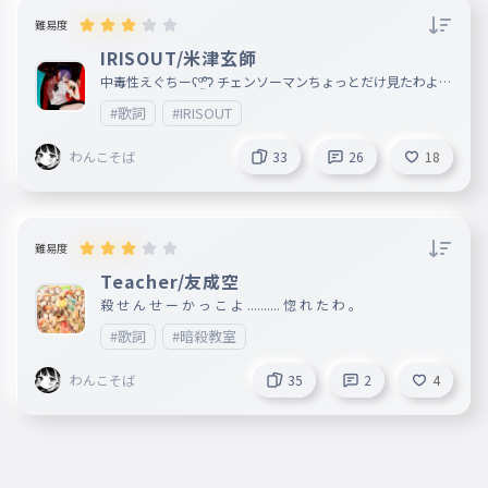
バイバイバイgood good time
040
難易度
ばいばいばいぐっとぐっとたいむ
IRISOUT/米津玄師
進もう 進もう 進もう 進もう
041
中毒性えぐちーʕº̫͡ºʔ チェンソーマンちょっとだけ見たわよ笑
すすもうすすもうすすもうすすもう
笑
#歌詞
#IRISOUT
バイバイバイ School School lif
042
わんこそば
33
26
18
e
ばいばいばいすくーるすくーるらいふ
君も 君も 君も 君も
043
きみもきみもきみもきみも
難易度
Teacher/友成空
バイバイバイ good good time
044
殺 せ ん せ ー か っ こ よ .......... 惚 れ た わ 。
ばいばいばいぐっとぐっとたいむ
#歌詞
#暗殺教室
進もう 進もう 進もう 進もう
045
すすもうすすもうすすもうすすもう
わんこそば
35
2
4
忘れない School School life
046
わすれないすくーるすくーるらいふ
いつも いつも いつも いつも
047