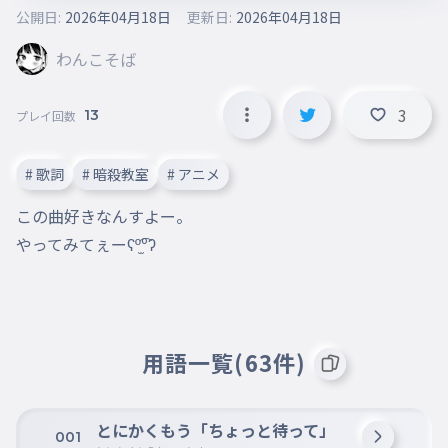
公開日:
2026年04月18日
更新日:
2026年04月18日
わんこそば
3
13
プレイ回数
# 歌詞
# 暗殺教室
# アニメ
この曲好きなんすよー。

やってみてぇーʕº̫͡ºʔ
用語一覧(63件)
とにかくもう「ちょっと待って」
001