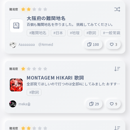
涙なんて見せもしないで
055
なみだなんてみせもしないで
難易度
大阪府の難関地名
バイバイYesterday
056
百個も難関地名を作りました。 挑戦してみてください。
ばいばいいぇすたでい
#難関地名
#日本
#地理
#歌詞
#一般常識
365日分の思いは
057
さんびゃくろくじゅうごにちぶんのおもいは
Aaaaaaaa ＠Armeid
100
3
置いていけるわけないから
058
おいていけるわけないから
全部もってそろそろ行こうか
難易度
059
ぜんぶもってそろそろいこうか
MONTAGEM HIKARI 歌詞
全部見てほしいので打つのは全部Aにしてみました おすすめ
バイバイYesterday
060
はその歌詞を読み終わったら次進むっていうのもいいと思い
#歌詞
ばいばいいぇすたでい
ます
365日分の思い出
meka🤖
29
9
061
さんびゃくろくじゅうごにちぶんのおもいで
もっと大人になっても
062
もっとおとなになっても
難易度