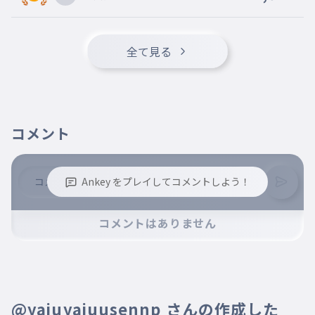
バイバイYesterday
017
ばいばいいぇすたでい
365日分の出来事
全て見る
018
さんびゃくろくじゅうごにちぶんのできごと
僕を大人にしたなら
019
ぼくをおとなにしたなら
コメント
涙なんて見せもしないで
020
なみだなんてみせもしないで
なかったし選択肢
021
Ankey をプレイしてコメントしよう！
なかったしせんたくし
来たくて来たんじゃないし
※誹謗中傷、不適切なコメントはお控え下さい。
022
コメントはありません
※コメントするには、ログインが必要です。
きたくてきたんじゃないし
強いて言うならお都合主義かな
023
しいていうならおつごうしゅぎかな
流された中継地
024
@yajuyajuusennp さんの作成した
ながされたちゅうけいち