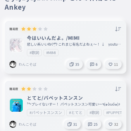
Ankey
期待もしてないはずの場所に
025
きたいもしてないばしょに
予想外サプライズ プレミアついて
026
難易度
よそうがいさぷらいずぷれみあついて
今はいいんだよ。/MIMI
うっかり離れ難くて困るんだ
悲しい系いいねʕº̫͡ºʔ これまじ有名だよねぇ〜！ ↓ youtube
027
↓ https://www.youtube.com/watch?v=340OXvocRMM
うっかりはなれがたくてこまるんだ
#歌詞
#MIMI
いつの間にか染み込んでいた
028
わんこそば
35
6
11
いつのまにかしみこんでいた
僕の心隅々まで
029
ぼくのこころすみずみまで
難易度
終わったって 育っちゃうよ
030
とてと/パペットスンスン
おわったってそだっちゃうよ
³⁴⁵プレイないすー！ パペットスンスン可愛いー٩(๑òωó๑)۶
あのコトバが道になって
#パペットスンスン
#とてと
#歌詞
#PUPPET_SU
031
あのことばがみちになって
わんこそば
31
25
32
バイバイYesterday
032