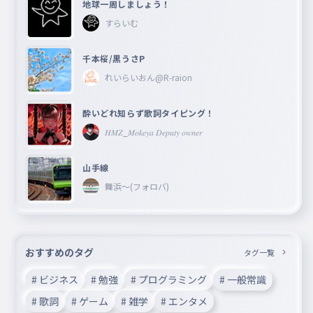
地球一周しましょう！
すらいむ
千本桜/黒うさP
れいらいおん@R-raion
酔いどれ知らず歌詞タイピング！
𝐻𝑀𝑍_𝑀𝑜𝑘𝑒𝑦𝑎 𝐷𝑒𝑝𝑢𝑡𝑦 𝑜𝑤𝑛𝑒𝑟
山手線
舞浜〜(フォロバ)
おすすめのタグ
タグ一覧
# ビジネス
# 勉強
# プログラミング
# 一般常識
# 歌詞
# ゲーム
# 雑学
# エンタメ