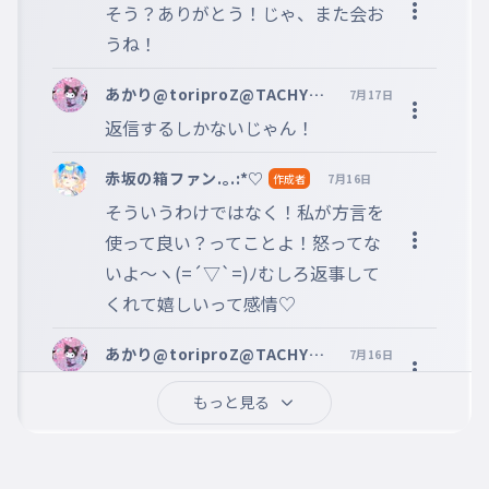
そう？ありがとう！じゃ、また会お
うね！
あかり@toriproZ@TACHYO
7月17日
N@ribbon@WaF@ASAKKA
返信するしかないじゃん！
@seaser
赤坂の箱ファン.｡.:*♡
作成者
7月16日
そういうわけではなく！私が方言を
使って良い？ってことよ！怒ってな
いよ〜ヽ(=´▽`=)ﾉむしろ返事して
くれて嬉しいって感情♡
あかり@toriproZ@TACHYO
7月16日
N@ribbon@WaF@ASAKKA
メッチャ遠いｗ
@seaser
もっと見る
あかり@toriproZ@TACHYO
7月16日
N@ribbon@WaF@ASAKKA
関西人ではないけどねｗ
@seaser