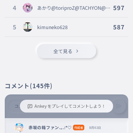
4
597
あかり@toriproZ@TACHYON@rib
bon@WaF@ASAKKA@seaser
5
587
kimuneko628
全て見る
コメント
(145件)
Ankey をプレイしてコメントしよう！
※誹謗中傷、不適切なコメントはお控え下さい。
※コメントするには、ログインが必要です。
赤坂の箱ファン.｡.:*♡
作成者
8月02日