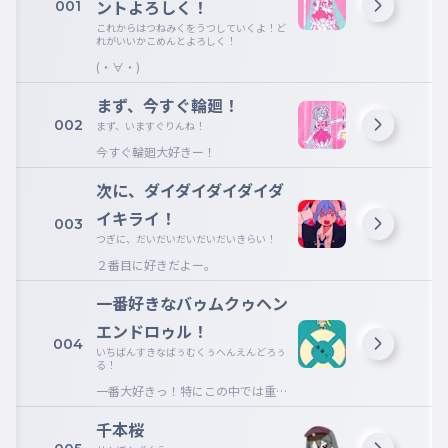
ントよろしく！
001
これからはつねみくをうつしていくよ！ど
れがいいかこめんとよろしく！
(・∀・)
まず、今すぐ輪廻！
002
まず、いますぐりんね！
今すぐ輪廻大好きー！
次に、ダイダイダイダイダ
イキライ！
003
つぎに、だいだいだいだいだいきらい！
２番目に好きだよー。
一番好きなバゥムクゥヘン
エンドロゥル！
004
いちばんすきなばぅむくぅへんえんどろぅ
る！
一番大好きっ！特にこの中では重音
テト！
千本桜