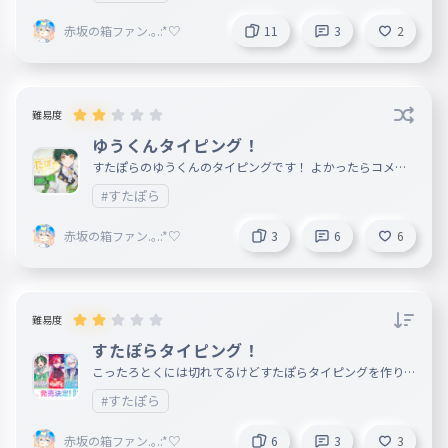
赤坂の箱ファン.｡.:*♡
作成者
7月15日
いします🙏
へぇ、、、。ようわからん、、、。
赤坂の箱ファン.｡.:*♡
11
3
2
あかり@toriproZ@TACHYO
7月15日
N@ribbon@WaF@ASAKKA
toriproZ：一流Ankeyユーザー多数
難易度
@seaser
　love heart：りらちゃんや華音ち
ゆうくんタイピング！
ゃん加入！
すたぽらのゆうくんのタイピングです！ よかったらコメン
トといいねなどをお願いします！
#すたぽら
赤坂の箱ファン.｡.:*♡
作成者
7月14日
赤坂の箱ファン.｡.:*♡
3
6
6
へぇー！まだまだ知らないことばっ
かり！もっと教えて！あかり先生！
φ(..)ﾒﾓﾒﾓ
難易度
あかり@toriproZ@TACHYO
すたぽらタイピング！
7月14日
N@ribbon@WaF@ASAKKA
こったろとくには切れてるけどすたぽらタイピングを作りま
あとlove heartにも入る（柘榴シロ
@seaser
した！ こったろさんとくにさんのファンさんはごめんなさ
#すたぽら
もね）（（りらちゃん加入してる）
いm(_ _)m
赤坂の箱ファン.｡.:*♡
6
3
3