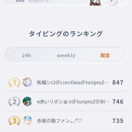
005
せんぼんざくら
初音ミクのだいひょーてきな曲！友
だちから教えてもらったー
短いけどこれでおわり！バ
イバイ！
006
タイピングのランキング
みじかいけどこれでおわり！ばいばい！
✧◝(⁰▿⁰)◜✧
24h
weekly
総合
847
柘榴シロ＠Limitless＠toriproZ＠
Blosso＠marisas
746
໑赤いリボン🎀✰＠toriproZ＠Blos
soms副＠marisa＠ribbon創@mug
enn
735
赤坂の箱ファン.｡.:*♡