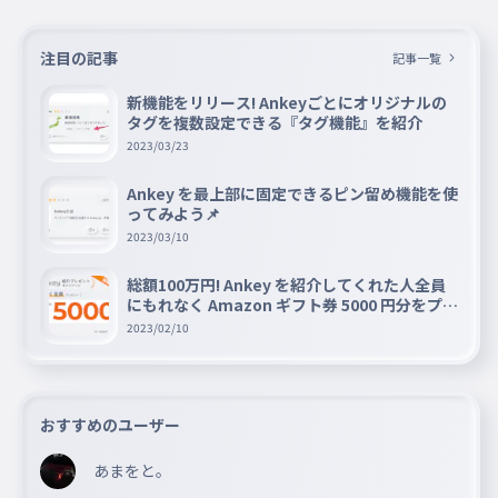
注目の記事
記事一覧
新機能をリリース! Ankeyごとにオリジナルの
タグを複数設定できる『タグ機能』を紹介
2023/03/23
Ankey を最上部に固定できるピン留め機能を使
ってみよう📌
2023/03/10
総額100万円! Ankey を紹介してくれた人全員
にもれなく Amazon ギフト券 5000 円分をプレ
ゼントキャンペーン!!
2023/02/10
おすすめのユーザー
あまをと。