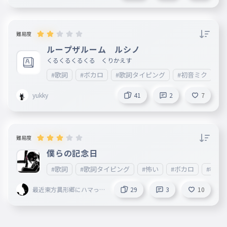
難易度
ループザルーム ルシノ
くるくるくるくる くりかえす
#歌詞
#ボカロ
#歌詞タイピング
#初音ミク
#
yukky
41
2
7
難易度
僕らの記念日
#歌詞
#歌詞タイピング
#怖い
#ボカロ
#検索
最近東方異形郷にハマった
29
3
10
人 mugenn創設者 旧レ
タスマン