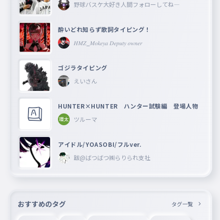
野球バスケ大好き人間フォローしてね―
酔いどれ知らず歌詞タイピング！
𝐻𝑀𝑍_𝑀𝑜𝑘𝑒𝑦𝑎 𝐷𝑒𝑝𝑢𝑡𝑦 𝑜𝑤𝑛𝑒𝑟
ゴジラタイピング
えいさん
HUNTER×HUNTER ハンター試験編 登場人物
ツルーマ
アイドル/YOASOBI/フルver.
跋@ばつばつ㈱らりられ支社
おすすめのタグ
タグ一覧