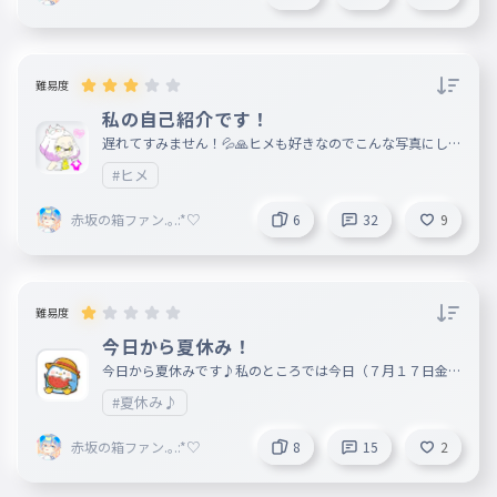
あかり@toriproZ@TACHYO
7月14日
N@ribbon@WaF@ASAKKA
@seaser
難易度
あかり@toriproZ@TACHYO
7月14日
N@ribbon@WaF@ASAKKA
私の自己紹介です！
@seaser
遅れてすみません！💦🙏ヒメも好きなのでこんな写真にしま
した！
赤坂の箱ファン.｡.:*♡
#ヒメ
作成者
7月13日
ちなみに今家でーす
赤坂の箱ファン.｡.:*♡
6
32
9
難易度
今日から夏休み！
今日から夏休みです♪私のところでは今日（７月１７日金曜
日）が終業式でした！ 皆さんはいつが終業式でしたか？夏
#夏休み♪
休みが楽しみです〜♪
赤坂の箱ファン.｡.:*♡
8
15
2