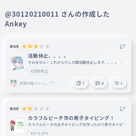
赤坂の箱ファン.｡.:*♡
作成者
7月16日
@30120210011 さんの作成した
これからもよろしくー( ｀・∀・´)ﾉ
Ankey
ﾖﾛｼｸ！！！！
赤坂の箱ファン.｡.:*♡
作成者
7月15日
難易度
そうなん？じゃあ方言ありありで良
活動休止、、、。
い？関西弁なんかわからんけども。
すみません！これから少しの間活動休止します、、、。 と
きたまにはアンキー開くので！ あかりちゃんたち、すみま
#活動休止
せん！💦
あかり@toriproZ@TACHYO
7月15日
N@ribbon@WaF@ASAKKA
じつは関西弁依存症（？）だよ（（
赤坂の箱ファン.｡.:*♡
7
4
1
@seaser
関西弁嬉しい！
赤坂の箱ファン.｡.:*♡
作成者
7月15日
難易度
方言だけ–気にせんでなー。嫌だった
カラフルピーチ🍑の男子タイピング！
らやめるで！
カラフルピーチの女子タイピングを作ったので男子タイピン
グも作ってみました！ じゃぱぱなどの男の子が出てくるの
#からぴち
でやってみてください！ できたらフォロー、いいねをお願