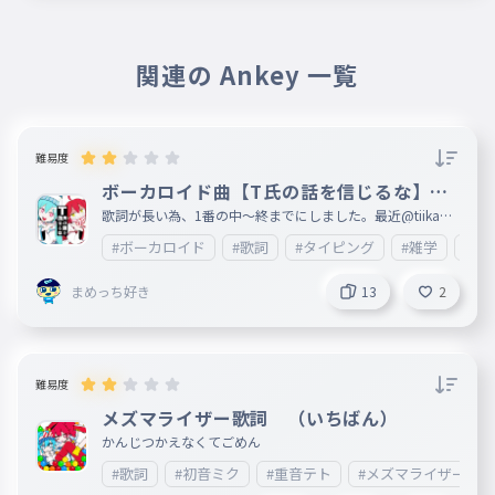
関連の Ankey 一覧
難易度
ボーカロイド曲【T氏の話を信じるな】歌
詞1番(中〜終)
歌詞が長い為、1番の中〜終までにしました。最近@tiikawa
_loveが歌うようになってきたので、 あとカラオケ🎤もこれ
#ボーカロイド
#歌詞
#タイピング
#雑学
#エ
歌ったことあるのでこれにしました。歌詞が長いので、文字
が間違えてしまっているところが複数あると思います。ご了
承ください。 何ありましたら、情報が入り次第ここに載せ
まめっち好き
13
2
ますので、ご了承ください。次回は2番目以降を制作します
。すごいと思ったら❤をお願いします。皆様の御感想等楽し
みに待っております。 妹垢:http://ankey.io/@tiikawa_love
難易度
メズマライザー歌詞 （いちばん）
かんじつかえなくてごめん
#歌詞
#初音ミク
#重音テト
#メズマライザー