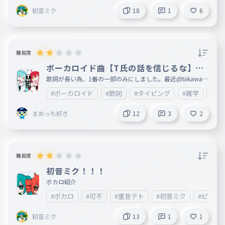
初音ミク
18
1
6
難易度
ボーカロイド曲【T氏の話を信じるな】歌
詞1番(一部)
歌詞が長い為、1番の一部のみにしました。最近@tiikawa_l
oveが歌うようになってきたので、 あとカラオケ🎤もこれ歌
#ボーカロイド
#歌詞
#タイピング
#雑学
#エ
ったことあるのでこれにしました。歌詞が長いので、文字が
間違えてしまっているところが複数あると思います。 ご了
承ください。何ありましたら、情報が入り次第ここに載せま
まめっち好き
12
3
2
すので、ご了承ください。すごいと思ったら❤をお願いしま
す。 妹垢:http://ankey.io/@tiikawa_love
難易度
初音ミク！！！
ボカロ紹介
#ボカロ
#可不
#重音テト
#初音ミク
#ピノキ
初音ミク
13
1
1