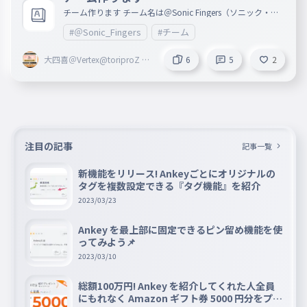
バイロン
チーム作ります チーム名は＠Sonic Fingers（ソニック・フ
066
ィンガーズ）です 人数は大体10人くらいにしときます 1,Aa
バイロン
#＠Sonic_Fingers
#チーム
aaaaa 2,ガンダムガルバトス好き 3, 4, 5, 6, 7, 8, 9, 10, 主
な活動 タイピング力の向上が主です パドレ https://pa
スクウィーク
dlet.com/2101002h/sonic-fingers-6h63svc0e15hs1tu 入り
067
大四喜＠Vertex@toriproZ Λ
6
5
2
たい人はコメントまたはパドレの受付に言ってください 入
スクウィーク
＠Sonic Fingers創設者
っていいと言われた人は名前の後ろに＠Sonic Fingersとつけ
てください 自分の名前とタイピングの記録などを書いてく
ルー
ださい
068
ルー
ラブス
069
注目の記事
記事一覧
ラブス
ファング
新機能をリリース! Ankeyごとにオリジナルの
070
タグを複数設定できる『タグ機能』を紹介
ファング
2023/03/23
イヴ
071
イヴ
Ankey を最上部に固定できるピン留め機能を使
ってみよう📌
ジャネット
072
2023/03/10
ジャネット
総額100万円! Ankey を紹介してくれた人全員
オーティス
073
にもれなく Amazon ギフト券 5000 円分をプレ
オーティス