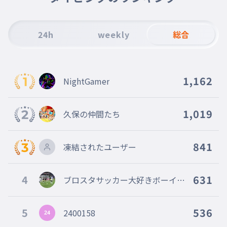
8ビット
012
8ビット
24h
weekly
総合
リコ
013
リコ
ダリル
014
1,162
NightGamer
ダリル
ベニー
015
ベニー
1,019
久保の仲間たち
カール
016
カール
841
凍結されたユーザー
ジャッキー
017
ジャッキー
4
631
ブロスタサッカー大好きボーイ天
ガス
才小学生憧れの選手久保建英選手
018
ガス
5
536
2400158
トランク
019