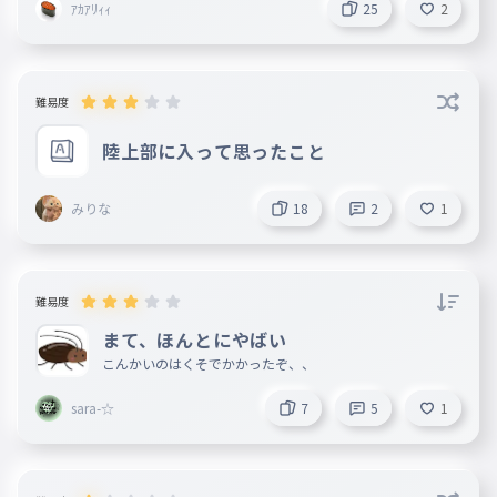
ｱｶｱﾘｨｨ
ジジ
25
2
ジギー
051
ジギー
難易度
アリー
052
アリー
陸上部に入って思ったこと
ジェヨン
053
ジェヨン
みりな
18
2
1
ルミ
054
ルミ
フィンクス
難易度
055
フィンクス
まて、ほんとにやばい
こんかいのはくそでかかったぞ、、
オーリー
056
オーリー
sara-☆
7
5
1
ジュジュ
057
ジュジュ