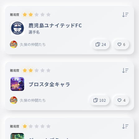
027
フランケン
難易度
ピピ
028
ピピ
鹿児島ユナイテッドFC
選手名
ぴー
029
ピー
久保の仲間たち
24
6
ナーニ
030
ナーニ
エドガー
難易度
031
エドガー
ブロスタ全キャラ
グリフ
032
グリフ
久保の仲間たち
102
4
グロむ
033
グロむ
ポニー
難易度
034
ポニー