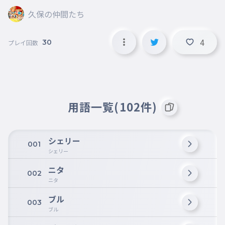
久保の仲間たち
4
30
プレイ回数
用語一覧(102件)
シェリー
001
シェリー
ニタ
002
ニタ
ブル
003
ブル