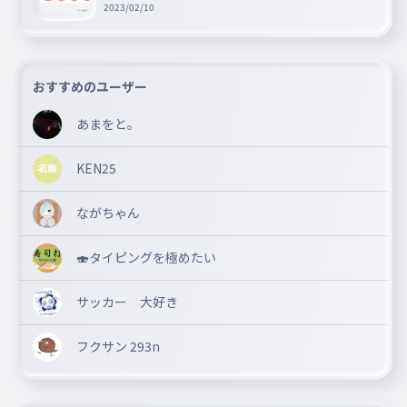
ゼントキャンペーン!!
2023/02/10
RーT
074
RーT
バスター
おすすめのユーザー
075
バスター
あまをと。
グレイ
076
グレイ
KEN25
ウィロー
077
ウィロー
ながちゃん
ダグ
078
🍣タイピングを極めたい
ダグ
チャック
079
サッカー 大好き
チャック
チャーリー
フクサン 293n
080
チャーリー
ミコ
081