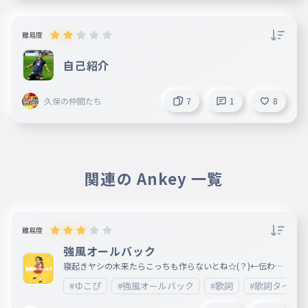
ハンク
043
ハンク
難易度
パール
自己紹介
044
パール
ラリー＆ローリー
久保の仲間たち
7
1
8
045
ラリー＆ローリー
アンジェロ
046
アンジェロ
関連の Ankey 一覧
ミナ
047
ミナ
ナジア
048
難易度
ナジア
強風オールバック
グローウィニ
049
寝起きヤシの木来たらこっちも作らないとね☆(？)←伝わっ
グローウィニ
てくれ!!!!!!!!!!!!
#ゆこぴ
#強風オールバック
#歌詞
#歌詞タイピ
ジジ
050