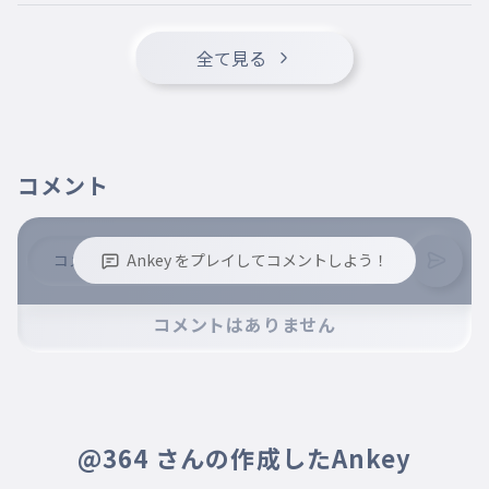
トランク
ミーブル
020
全て見る
ミーブル
シェイド
021
シェイド
ベリー
022
コメント
ベリー
ボウ
023
ボウ
Ankey をプレイしてコメントしよう！
ストゥー
024
※誹謗中傷、不適切なコメントはお控え下さい。
ストゥー
コメントはありません
※コメントするには、ログインが必要です。
エリザベス
025
エリザベス
パム
026
パム
@364 さんの作成したAnkey
フランケン