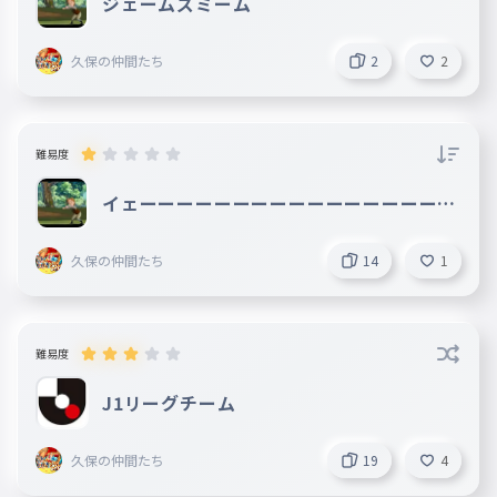
ジェームズミーム
ゲイル
035
ゲイル
久保の仲間たち
2
2
コレット
036
コレット
ベル
037
難易度
ベル
イェーーーーーーーーーーーーーーーーー
アッシュ
038
ーーーーーーーーーーーーーーーーーーー
アッシュ
ーイ
久保の仲間たち
14
1
ローラ
039
ローラ
サム
040
難易度
サム
マンディ
J1リーグチーム
041
マンディ
久保の仲間たち
メイジー
19
4
042
メイジー