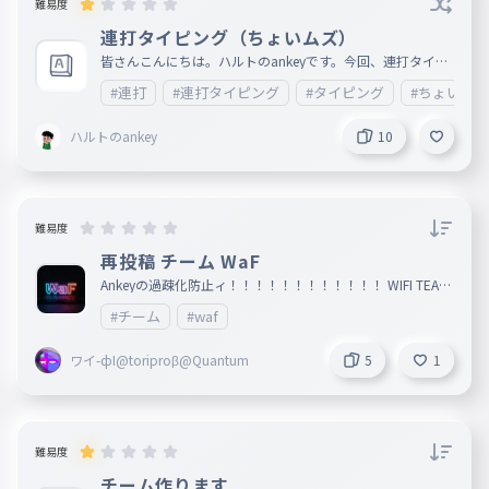
モー
難易度
058
モー
連打タイピング（ちょいムズ）
皆さんこんにちは。ハルトのankeyです。今回、連打タイピ
クランシニ
059
ング（ちょいムズ）です。普通に、ネタ切れてます。助けて
クランシニ
#連打
#連打タイピング
#タイピング
#ちょいムズ
。あと、名前は言いたくなかったのですが、あいかさん。僕
のこと嫌いですか？こんな質問してすみませんですが、理由
モーティス
は、なんか、ちょっと距離置かれてる気がして...。本当にこ
060
ハルトのankey
10
んなこと言って申し訳ございません。もし、嫌いじゃなかっ
モーティス
たら、8月10日の日にタイピング3本くらい投稿します。い
つか返信待ってます。
たら
061
たら
難易度
ジーン
再投稿 チーム WaF
062
ジーン
Ankeyの過疎化防止ィ！！！！！！！！！！！！ WIFI TEAM
から名前変えたんで。 すでに入ってる人はWIFI TEAMからW
#チーム
#waf
MAX
aFにしてください。 このタイピングのスコアが1600超えた
063
ら参加OK👍️ 人数制限なしです。 WIFI TEAMのすでに入って
MAX
た人はメンバーは、またコメントで参加してくれ、大体の覚
ワイ-фI@toriproβ@Quantum
5
1
えてる人は乗せとくんで。 入りたい人はコメントで リーダ
ミスターP
ー : ワイ-фI 副リーダー : 1/2 自称タイピングガチ勢の中学2
064
年生 メンバー : tantanmen108
ミスターP
スプラウト
065
難易度
スプラウト
チーム作ります