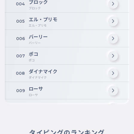
ブロック
004
ブロック
エル・プリモ
005
エル・プリモ
バーリー
006
バーリー
ポコ
007
ポコ
ダイナマイク
008
ダイナマイク
ローサ
009
ローサ
ジェシー
010
ジェシー
ティック
011
ティック
タイピングのランキング