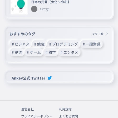
サンディ
日本の元号【大化〜令和】
089
サンディ
zsrtrgh
アンバー
090
アンバー
メグ
おすすめのタグ
タグ一覧
091
メグ
# ビジネス
# 勉強
# プログラミング
# 一般常識
サージ
092
# 歌詞
# ゲーム
# 雑学
# エンタメ
サージ
チェスター
093
チェスター
Ankey公式 Twitter
コーデリアス
094
コーデリアス
キット
095
キット
ガゼ
運営会社
利用規約
096
ガゼ
プライバシーポリシー
よくある質問