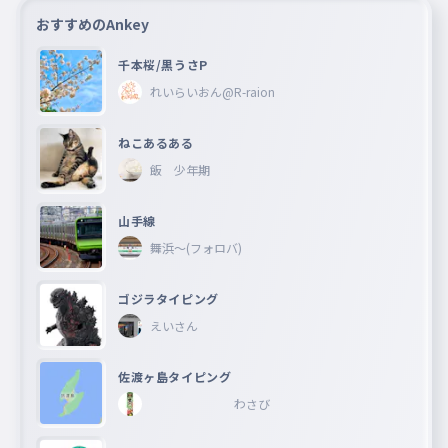
ミコ
おすすめのAnkey
メロディー
082
千本桜/黒うさP
メロディー
れいらいおん@R-raion
リリー
083
リリー
ねこあるある
ピアス
飯 少年期
084
ピアス
ケンジ
山手線
085
ケンジ
舞浜〜(フォロバ)
ドラコ
086
ゴジラタイピング
ドラコ
えいさん
スパイク
087
スパイク
佐渡ヶ島タイピング
クロウ
わさび
088
クロウ