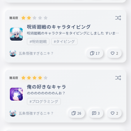
難易度
呪術廻戦のキャラタイピング
呪術廻戦のキャラクターをタイピングにしました すいませ
ん🙇キャラクターじゃないのもあります次からは修正いたし
#呪術廻戦
#タイピング
ます🙇 出来たらフォローいいね👍コメントをよろしくお願
いいたします🙇
五条悟強すぎるニキ？
17
2
難易度
俺の好きなキャラ
ののののののののんお？
#プログラミング
五条悟強すぎるニキ？
26
3
2