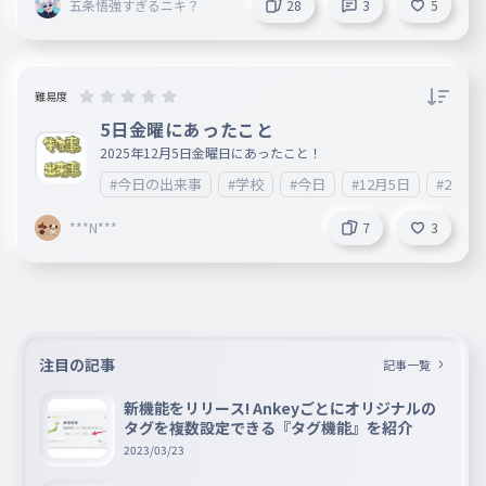
五条悟強すぎるニキ？
28
3
5
難易度
5日金曜にあったこと
2025年12月5日金曜日にあったこと！
#今日の出来事
#学校
#今日
#12月5日
#2025
***N***
7
3
注目の記事
記事一覧
新機能をリリース! Ankeyごとにオリジナルの
タグを複数設定できる『タグ機能』を紹介
2023/03/23