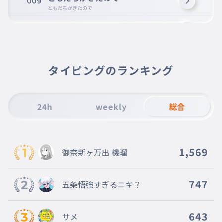
009
ともだちがきたので
もうひとりのともだちを
010
もうひとりのともだちを
むかえにいくと
011
むかえにいくと
タイピングのランキング
またこうえんにいくことになり
012
またこうえんにいくことになり
24h
weekly
総合
そのこうえんにいくときに
013
そのこうえんにいくときに
ともだちとともだちが
014
1,569
御奈新ヶ万出 機瑠
ともだちとともだちが
ぶつかって
015
ぶつかって
747
五条悟強すぎるニキ？
けがはしなかったけど
016
けがはしなかったけど
643
サメ