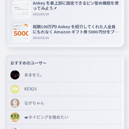
Ankey を最上部に固定できるピン留め機能を使
ってみよう📌
2023/03/10
総額100万円! Ankey を紹介してくれた人全員
にもれなく Amazon ギフト券 5000 円分をプレ
ゼントキャンペーン!!
2023/02/10
おすすめのユーザー
あまをと。
KEN25
ながちゃん
🍣タイピングを極めたい