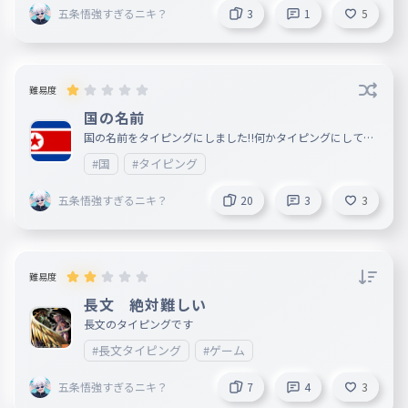
五条悟強すぎるニキ？
3
1
5
難易度
国の名前
国の名前をタイピングにしました‼️何かタイピングにして欲
しいものがあればコメントに書いて欲しいです‼️
#国
#タイピング
五条悟強すぎるニキ？
20
3
3
難易度
長文 絶対難しい
長文のタイピングです
#長文タイピング
#ゲーム
五条悟強すぎるニキ？
7
4
3