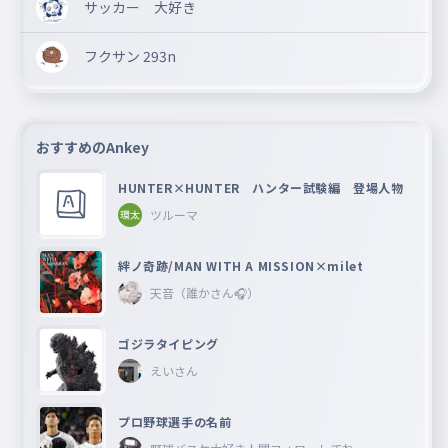
サッカー 大好き
フクサン 293n
おすすめのAnkey
HUNTER×HUNTER ハンター試験編 登場人物
ツルーマ
絆ノ奇跡/MAN WITH A MISSION×milet
天音（誰かさん🎧）
ゴジラタイピング
えいさん
プロ野球選手の名前