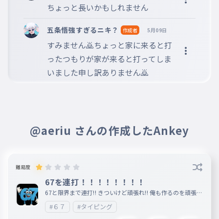
ちょっと長いかもしれません
そのまえのじだいは
024
そのまえのじだいは
五条悟強すぎるニキ？
作成者
5月09日
むかしのひとがたたかってたばしょ
すみません🙇ちょっと家に来ると打
025
らいくて
ったつもりが家が来ると打ってしま
むかしのひとがたたかってたらしくて
いました申し訳ありません🙇
せんだいがわは
026
せんだいがわは
しんれいスポットだとわかった
027
しんれいスポットだとわかった
@aeriu さんの作成したAnkey
めちゃめちゃたのしかった
028
めちゃめちゃたのしかった
難易度
67を連打！！！！！！！！
67と限界まで連打‼️ きついけど頑張れ‼️ 俺も作るのを頑張り
ます！！！！！
#６７
#タイピング