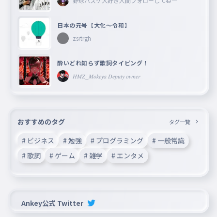
野球バスケ大好き人間フォローしてね―
日本の元号【大化〜令和】
zsrtrgh
酔いどれ知らず歌詞タイピング！
𝐻𝑀𝑍_𝑀𝑜𝑘𝑒𝑦𝑎 𝐷𝑒𝑝𝑢𝑡𝑦 𝑜𝑤𝑛𝑒𝑟
おすすめのタグ
タグ一覧
# ビジネス
# 勉強
# プログラミング
# 一般常識
# 歌詞
# ゲーム
# 雑学
# エンタメ
Ankey公式 Twitter