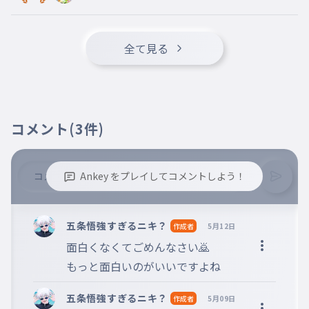
ちょっとだけおもしろいといっしゅ
017
んおもった
ちょっとだけおもしろいといっしゅんおもった
全て見る
こうえんについたら
018
こうえんについたら
あそんで
019
あそんで
コメント
(3件)
せんだいがわ
020
せんだいがわ
Ankey をプレイしてコメントしよう！
のはしのしたにいって
021
のはしのしたにいって
※誹謗中傷、不適切なコメントはお控え下さい。
※コメントするには、ログインが必要です。
せんだいがわ
五条悟強すぎるニキ？
作成者
5月12日
022
せんだいがわ
面白くなくてごめんなさい🙇

もっと面白いのがいいですよね
はもともとしけいじょうだったらし
023
くて
五条悟強すぎるニキ？
作成者
5月09日
はもともとしけいじょうだったらしくて