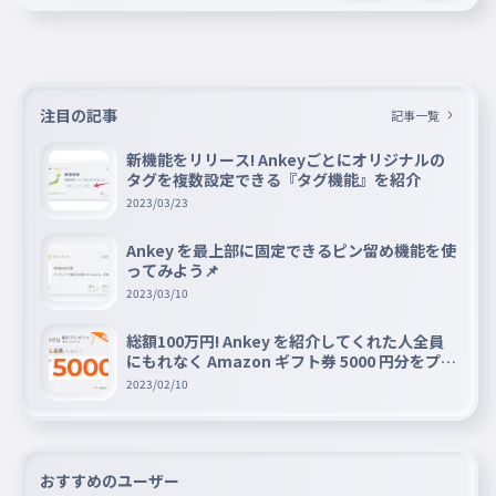
注目の記事
記事一覧
新機能をリリース! Ankeyごとにオリジナルの
タグを複数設定できる『タグ機能』を紹介
2023/03/23
Ankey を最上部に固定できるピン留め機能を使
ってみよう📌
2023/03/10
総額100万円! Ankey を紹介してくれた人全員
にもれなく Amazon ギフト券 5000 円分をプレ
ゼントキャンペーン!!
2023/02/10
おすすめのユーザー