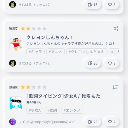
きむはる（フォロバ）
16
3
難易度
クレヨンしんちゃん！
クレヨンしんちゃんのキャラです僕が好きなのは、シロ！！
#キャラ
#アニメ
#クレヨンしんちゃん
#しろ
きむはる（フォロバ）
26
3
難易度
[歌詞タイピング]少女A / 椎名もた
寒い寒い。
#少女A
#歌詞
#エンタメ
ワイ-фI@toriproβ@Quantum@WaF
20
2