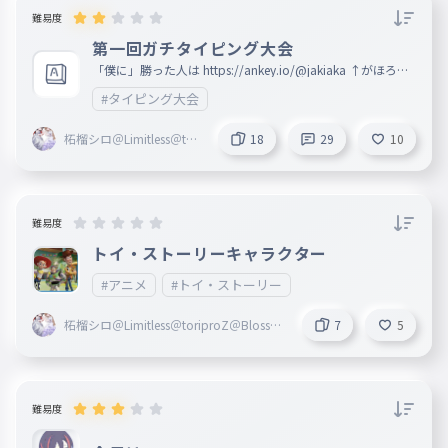
難易度
第一回ガチタイピング大会
「僕に」勝った人は https://ankey.io/@jakiaka ↑がほろー
！ 頑張れー！☆ 誤字があったら教えて （制作者by hukuchi
#タイピング大会
xyo） 一位＝フォロー10いいね 二位＝フォロー5いいね 三
位＝フォロー4いいね 四位＝フォロー3いいね 五位＝フォロ
ー1いいね
柘榴シロ＠Limitless＠tori
18
29
10
proZ＠Blosso＠marisas
難易度
トイ・ストーリーキャラクター
#アニメ
#トイ・ストーリー
柘榴シロ＠Limitless＠toriproZ＠Blosso
7
5
＠marisas
難易度