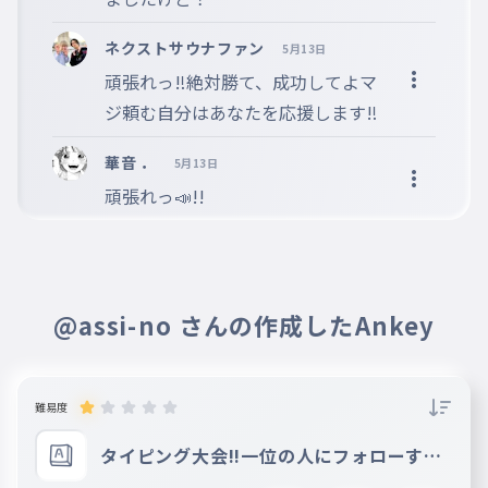
ネクストサウナファン
5月13日
頑張れっ‼️絶対勝て、成功してよマ
ジ頼む自分はあなたを応援します‼️
華音 ．
5月13日
頑張れっ📣!! 
@assi-no さんの作成したAnkey
難易度
タイピング大会!!一位の人にフォローする
よん(してるかもね）「あ」連打