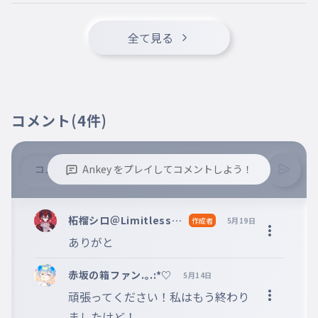
全て見る
コメント
(4件)
Ankey をプレイしてコメントしよう！
※誹謗中傷、不適切なコメントはお控え下さい。
※コメントするには、ログインが必要です。
柘榴シロ＠Limitless＠
作成者
5月19日
toriproZ＠Blosso＠m
ありがと
arisas
赤坂の箱ファン.｡.:*♡
5月14日
頑張ってください！私はもう終わり
ましたけど！