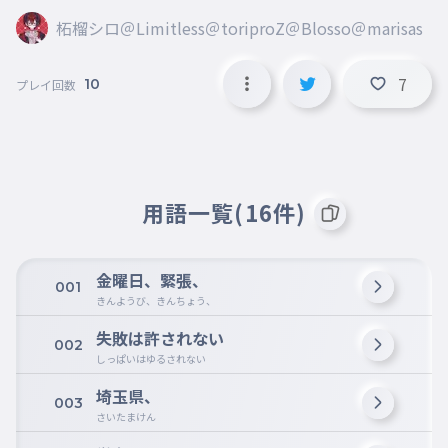
柘榴シロ＠Limitless＠toriproZ＠Blosso＠marisas
7
10
プレイ回数
用語一覧(16件)
金曜日、緊張、
001
きんようび、きんちょう、
失敗は許されない
002
しっぱいはゆるされない
埼玉県、
003
さいたまけん