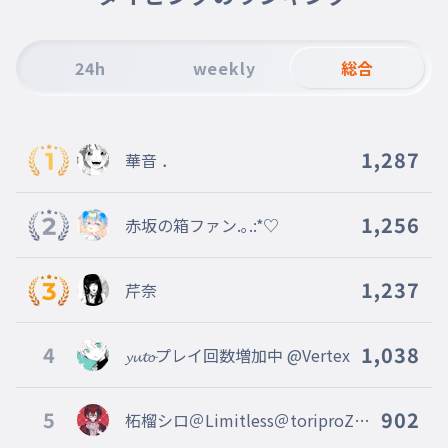
一個1日禁止にします
012
いっこいちにちきんしにします
24h
weekly
総合
思い罰
013
おもいばつ
それは
014
1,287
華音 ．
それは
シール交換
015
シールこうかん
1,256
赤坂の箱ファン.｡.:*♡
1週間禁止になってしまいます
016
１しゅうかんきんしになってしまいます
1,237
芹奈
4
1,038
𝔂𝓾𝓽𝓸プレイ回数増加中 @Vertex
5
902
柘榴シロ＠Limitless＠toriproZ＠
Blosso＠marisas