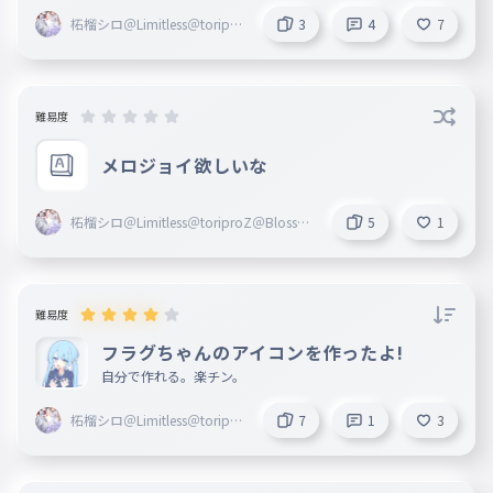
柘榴シロ＠Limitless＠toripro
3
4
7
Z＠Blosso＠marisas
難易度
メロジョイ欲しいな
柘榴シロ＠Limitless＠toriproZ＠Blosso
5
1
＠marisas
難易度
フラグちゃんのアイコンを作ったよ!
自分で作れる。楽チン。
柘榴シロ＠Limitless＠toripro
7
1
3
Z＠Blosso＠marisas