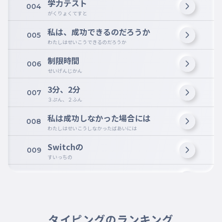
学力テスト
004
がくりょくてすと
私は、成功できるのだろうか
005
わたしはせいこうできるのだろうか
制限時間
006
せいげんじかん
3分、2分
007
３ぷん、２ふん
私は成功しなかった場合には
008
わたしはせいこうしなかったばあいには
Switchの
009
すいっちの
フォートナイト
010
フォートナイト
ブレンロット
011
ブレンロット
タイピングのランキング