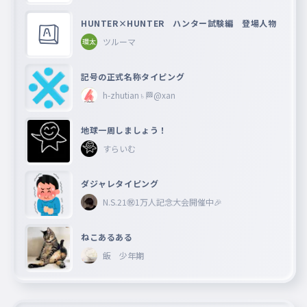
HUNTER×HUNTER ハンター試験編 登場人物
ツルーマ
記号の正式名称タイピング
h-zhutian♄🏁@xan
地球一周しましょう！
すらいむ
ダジャレタイピング
N.S.21㊗︎1万人記念大会開催中🎉
ねこあるある
飯 少年期