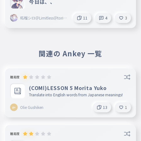
今日は、、
柘榴シロ＠Limitless＠toripr
11
4
3
oZ＠Blosso＠marisas
関連の Ankey 一覧
難易度
(COMⅠ)LESSON 5 Morita Yuko
Translate into English words from Japanese meanings!
Olie Gushiken
13
1
難易度