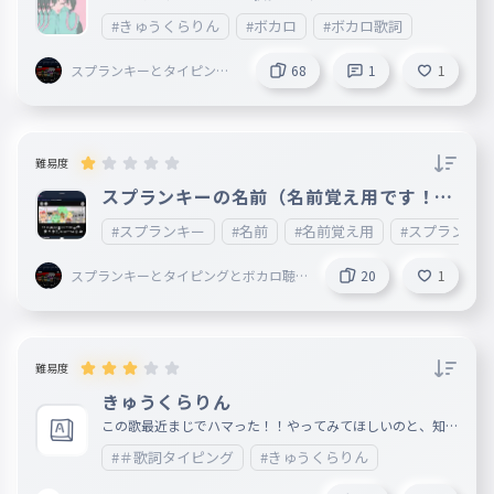
#きゅうくらりん
#ボカロ
#ボカロ歌詞
スプランキーとタイピング
68
1
1
とボカロ聴いてることして
る謎の小学生
難易度
スプランキーの名前（名前覚え用です！！
）
#スプランキー
#名前
#名前覚え用
#スプランキ
スプランキーとタイピングとボカロ聴
20
1
いてることしてる謎の小学生
難易度
きゅうくらりん
この歌最近まじでハマった！！やってみてほしいのと、知ら
ん人は聞いてみてね〜！！いい歌だよ！！ URL載せとくね
#＃歌詞タイピング
#きゅうくらりん
！！https://www.youtube.com/watch?v=2b1IexhKPz4&lis
t=RD2b1IexhKPz4&start_radio=1