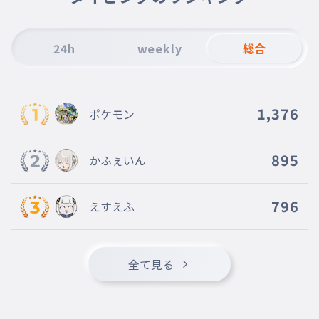
ウナギ
012
うなぎ
24h
weekly
総合
ドジョウ
013
どじょう
フグ
014
1,376
ポケモン
ふぐ
イルカ
015
いるか
895
かふぇいん
796
えすえふ
全て見る