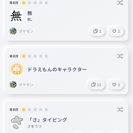
難易度
無
無。
ポケモン
2
2
難易度
ドラえもんのキャラクター
ポケモン
11
2
難易度
「さ」タイピング
さをうつ