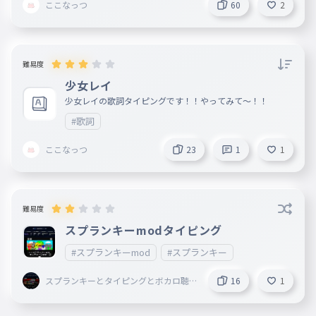
ここなっつ
60
2
難易度
少女レイ
少女レイの歌詞タイピングです！！やってみて〜！！
#歌詞
ここなっつ
23
1
1
難易度
スプランキーmodタイピング
#スプランキーmod
#スプランキー
スプランキーとタイピングとボカロ聴
16
1
いてることしてる謎の小学生