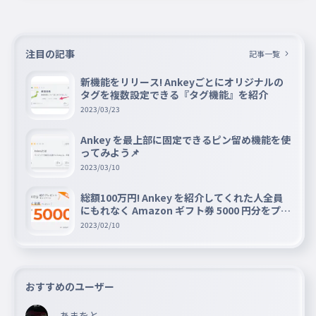
注目の記事
記事一覧
新機能をリリース! Ankeyごとにオリジナルの
タグを複数設定できる『タグ機能』を紹介
2023/03/23
Ankey を最上部に固定できるピン留め機能を使
ってみよう📌
2023/03/10
総額100万円! Ankey を紹介してくれた人全員
にもれなく Amazon ギフト券 5000 円分をプレ
ゼントキャンペーン!!
2023/02/10
おすすめのユーザー
あまをと。