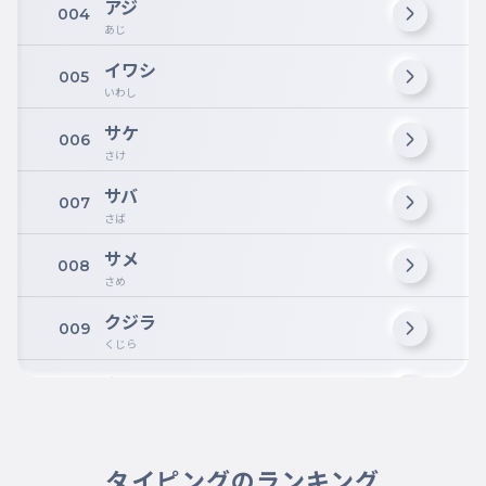
アジ
004
あじ
イワシ
005
いわし
サケ
006
さけ
サバ
007
さば
サメ
008
さめ
クジラ
009
くじら
タラ
010
たら
タイ
011
たい
タイピングのランキング