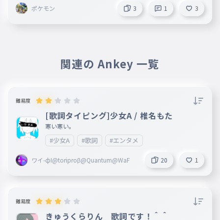
ポケモン
3
1
3
関連の Ankey 一覧
難易度
[歌詞タイピング]少女A / 椎名もた
寒い寒い。
#少女A
#歌詞
#エンタメ
ワイ-фI@toriproβ@Quantum@WaF
20
1
難易度
きゅうくらりん 歌詞です！＾＾