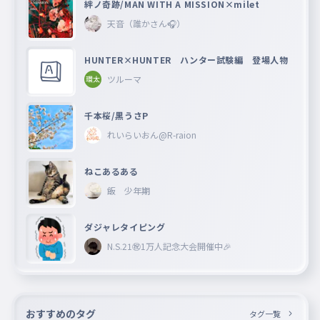
絆ノ奇跡/MAN WITH A MISSION×milet
天音（誰かさん🎧）
HUNTER×HUNTER ハンター試験編 登場人物
ツルーマ
千本桜/黒うさP
れいらいおん@R-raion
ねこあるある
飯 少年期
ダジャレタイピング
N.S.21㊗︎1万人記念大会開催中🎉
おすすめのタグ
タグ一覧