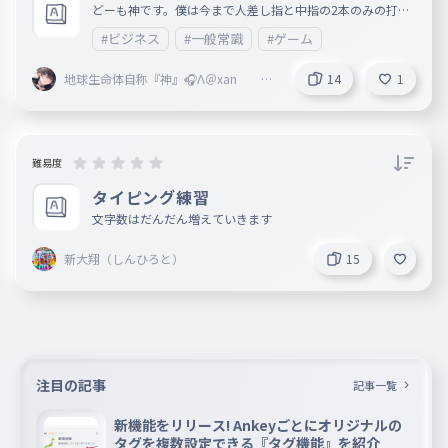
どーも神です。僕は今まで人差し指と中指の2本のみの打法
だったのでそろそろちゃんとしようかなと思いました。
#ビジネス
#一般常識
#ゲーム
地球生命体自称『神』🎧Λ＠xan @
14
1
Vertex本部 @fastest 副リーダー
難易度
タイピング練習
文字数はだんだん増えていきます
新大翔（しんひろと）
15
注目の記事
記事一覧
新機能をリリース! Ankeyごとにオリジナルの
タグを複数設定できる『タグ機能』を紹介