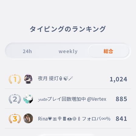
あきほ
010
akiho
あさ
011
asa
タイピングのランキング
あさひ
012
asahi
24h
weekly
総合
あすか
013
asuka
あずさ
014
夜月 提灯🏮🍃🪄
1,024
azusa
あずみ
015
azumi
885
𝔂𝓾𝓽𝓸プレイ回数増加中 @Vertex
あや
016
aya
841
Rina💗🎀🍭🍫🍩🍪🍼フォロバ∞％
あやか
017
ayaka