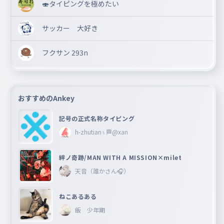
🍣タイピングを極めたい
サッカー 大好き
フクサン 293n
おすすめのAnkey
記号の正式名称タイピング
h-zhutian♄🏁@xan
絆ノ奇跡/MAN WITH A MISSION×milet
天音（誰かさん🎧）
ねこあるある
飯 少年期