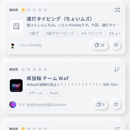
難易度
連打タイピング（ちょいムズ）
皆さんこんにちは。ハルトのankeyです。今回、連打タイピ
ング（ちょいムズ）です。普通に、ネタ切れてます。助けて
#連打
#連打タイピング
#タイピング
#ちょいムズ
。あと、名前は言いたくなかったのですが、あいかさん。僕
のこと嫌いですか？こんな質問してすみませんですが、理由
は、なんか、ちょっと距離置かれてる気がして...。本当にこ
ハルトのankey
10
んなこと言って申し訳ございません。もし、嫌いじゃなかっ
たら、8月10日の日にタイピング3本くらい投稿します。い
つか返信待ってます。
難易度
再投稿 チーム WaF
Ankeyの過疎化防止ィ！！！！！！！！！！！！ WIFI TEAM
から名前変えたんで。 すでに入ってる人はWIFI TEAMからW
#チーム
#waf
aFにしてください。 このタイピングのスコアが1600超えた
ら参加OK👍️ 人数制限なしです。 WIFI TEAMのすでに入って
た人はメンバーは、またコメントで参加してくれ、大体の覚
ワイ-фI@toriproβ@Quantum
5
えてる人は乗せとくんで。 入りたい人はコメントで リーダ
ー : ワイ-фI 副リーダー : 1/2 自称タイピングガチ勢の中学2
年生 メンバー : tantanmen108
難易度