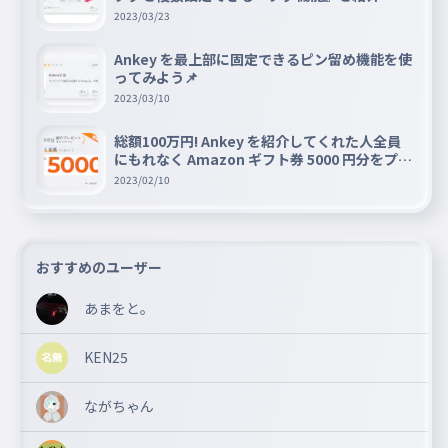
2023/03/23
Ankey を最上部に固定できるピン留め機能を使
ってみよう📌
2023/03/10
総額100万円! Ankey を紹介してくれた人全員
にもれなく Amazon ギフト券 5000 円分をプレ
ゼントキャンペーン!!
2023/02/10
おすすめのユーザー
あまをと。
KEN25
ながちゃん