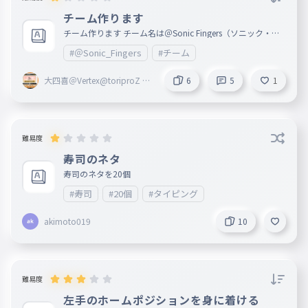
チーム作ります
チーム作ります チーム名は＠Sonic Fingers（ソニック・フ
ィンガーズ）です 人数は大体10人くらいにしときます 1,Aa
#＠Sonic_Fingers
#チーム
aaaaa 2,ガンダムガルバトス好き 3, 4, 5, 6, 7, 8, 9, 10, 主
な活動 タイピング力の向上が主です パドレ https://pa
dlet.com/2101002h/sonic-fingers-6h63svc0e15hs1tu 入り
大四喜＠Vertex@toriproZ Λ
6
5
1
たい人はコメントまたはパドレの受付に言ってください 入
＠Sonic Fingers創設者
っていいと言われた人は名前の後ろに＠Sonic Fingersとつけ
てください 自分の名前とタイピングの記録などを書いてく
ださい
難易度
寿司のネタ
寿司のネタを20個
#寿司
#20個
#タイピング
akimoto019
10
難易度
左手のホームポジションを身に着ける