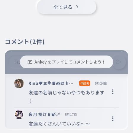
あやこ
全て見る
018
ayako
あやの
019
ayano
コメント
(2件)
あやめ
020
ayame
あゆ
021
Ankey をプレイしてコメントしよう！
ayu
あゆみ
※誹謗中傷、不適切なコメントはお控え下さい。
022
※コメントするには、ログインが必要です。
ayumi
Rina💗🎀🍭🍫🍩🍪🍼フ
作成者
5月24日
ォロバ∞％
友達の名前じゃないやつもあります
あんな
023
annna
！
あおい
024
夜月 提灯🏮🍃🪄
5月17日
aoi
あかり
025