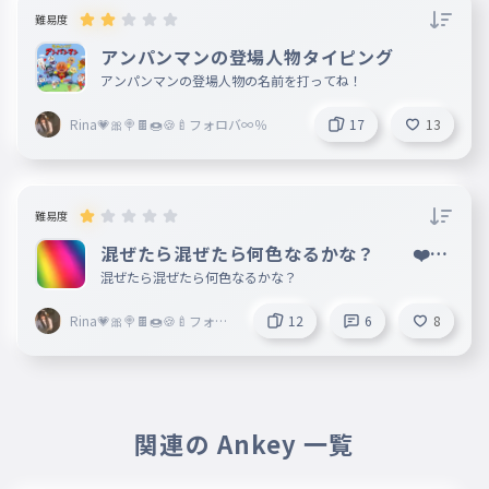
あいさ
041
難易度
aisa
アンパンマンの登場人物タイピング
あいは
アンパンマンの登場人物の名前を打ってね！
042
aiha
Rina💗🎀🍭🍫🍩🍪🍼フォロバ∞％
17
13
あいせ
043
aise
あいね
044
難易度
aine
混ぜたら混ぜたら何色なるかな？ ❤️＋
あのん
💙＝？
045
混ぜたら混ぜたら何色なるかな？
anonn
Rina💗🎀🍭🍫🍩🍪🍼フォロ
12
6
8
あんず
046
バ∞％
annzu
あんじゅ
047
annju
関連の Ankey 一覧
あんじ
048
annji