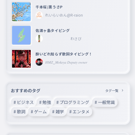
千本桜/黒うさP
れいらいおん@R-raion
佐渡ヶ島タイピング
わさび
酔いどれ知らず歌詞タイピング！
𝐻𝑀𝑍_𝑀𝑜𝑘𝑒𝑦𝑎 𝐷𝑒𝑝𝑢𝑡𝑦 𝑜𝑤𝑛𝑒𝑟
おすすめのタグ
タグ一覧
# ビジネス
# 勉強
# プログラミング
# 一般常識
# 歌詞
# ゲーム
# 雑学
# エンタメ