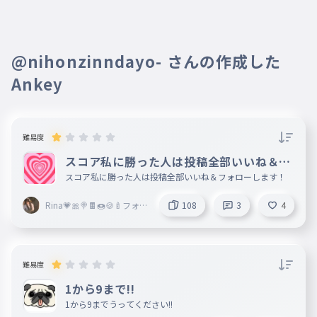
akari
あいの
026
aino
@nihonzinndayo- さんの作成した
あいみ
027
Ankey
aimi
あいら
028
aira
難易度
あおば
029
スコア私に勝った人は投稿全部いいね＆フ
aoba
ォロー
スコア私に勝った人は投稿全部いいね＆フォローします！
あかほ
030
Rina💗🎀🍭🍫🍩🍪🍼フォロ
108
3
4
akaho
バ∞％
あさみ
031
asami
難易度
あさこ
032
1から9まで!!
asako
1から9までうってください!!
あすみ