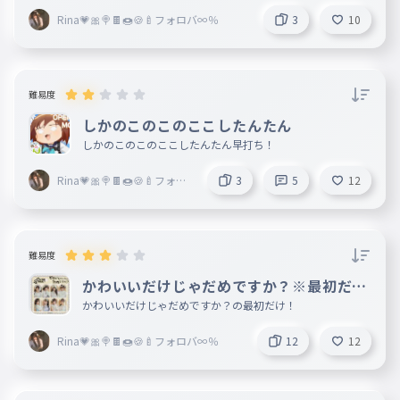
033
asumi
Rina💗🎀🍭🍫🍩🍪🍼フォロバ∞％
3
10
あつこ
034
atuko
難易度
あずは
035
azuha
しかのこのこのここしたんたん
しかのこのこのここしたんたん早打ち！
あやみ
036
ayami
Rina💗🎀🍭🍫🍩🍪🍼フォロ
3
5
12
バ∞％
あやり
037
ayari
あゆか
難易度
038
ayuka
かわいいだけじゃだめですか？※最初だけ
です！
あゆな
かわいいだけじゃだめですか？の最初だけ！
039
ayuna
Rina💗🎀🍭🍫🍩🍪🍼フォロバ∞％
12
12
あんな
040
annna