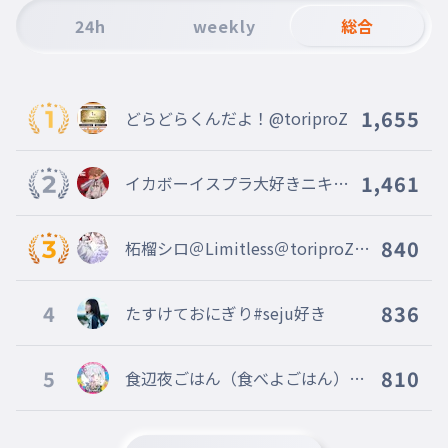
24h
weekly
総合
1,655
どらどらくんだよ！@toriproZ
1,461
イカボーイスプラ大好きニキ＜
AIM ahead＞創設者〔Eclipse〕
@Armaid
840
柘榴シロ＠Limitless＠toriproZ＠
Blosso＠marisas
4
836
たすけておにぎり#seju好き
5
810
食辺夜ごはん（食べよごはん）フ
ォロバします！