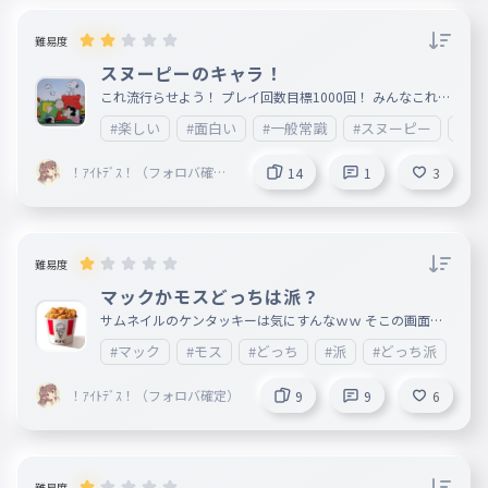
難易度
スヌーピーのキャラ！
これ流行らせよう！ プレイ回数目標1000回！ みんなこれ拡
散して流行らせてね！ みんなの好きなキャラ教えて！ よろ
#楽しい
#面白い
#一般常識
#スヌーピー
#可
しく
！ｱｲﾄﾃﾞｽ！（フォロバ確定
14
1
3
）
難易度
マックかモスどっちは派？
サムネイルのケンタッキーは気にすんなｗｗ そこの画面の
向こうの君！フォローしろ！ コメントも忘れんな！ よろし
#マック
#モス
#どっち
#派
#どっち派
#
く コメントしてくれたら叫ぶ
！ｱｲﾄﾃﾞｽ！（フォロバ確定）
9
9
6
難易度