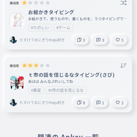
難易度
お絵かきタイピング
お絵かきで、使うものや、書くものを、うつタイピングです
。
#たのしい
#ゲーム
たすけておにぎり#seju好き
3
3
5
難易度
ｔ市の話を信じるなタイピング(さび)
あはは みんなぷれいしてね
#異変
#t市の話を信じるな
たすけておにぎり#seju好き
8
1
2
関連の Ankey 一覧