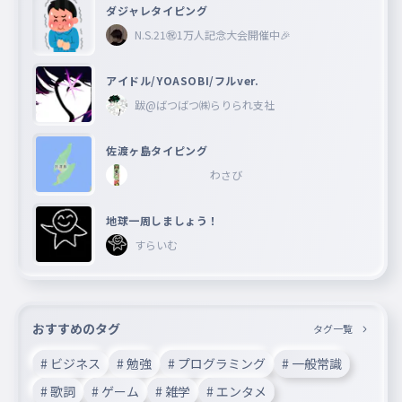
ダジャレタイピング
N.S.21㊗︎1万人記念大会開催中🎉
アイドル/YOASOBI/フルver.
跋@ばつばつ㈱らりられ支社
佐渡ヶ島タイピング
わさび
地球一周しましょう！
すらいむ
おすすめのタグ
タグ一覧
# ビジネス
# 勉強
# プログラミング
# 一般常識
# 歌詞
# ゲーム
# 雑学
# エンタメ