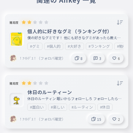
難易度
個人的に好きなグミ（ランキング付）
僕の好きなグミです！ 他にも好きなグミがあったら教えて
！ フォローしたら叫んであげる
#グミ
#個人的
#大好き
#ランキング
#勉強
！ｱｲﾄﾃﾞｽ！（フォロバ確定）
8
3
6
難易度
休日のルーティーン
休日のルーティン 眠いからフォローしろ フォローしたら叫
ぶ
#面白い
#楽しい
#ルーティン
#休日
！ｱｲﾄﾃﾞｽ！（フォロバ確定）
15
2