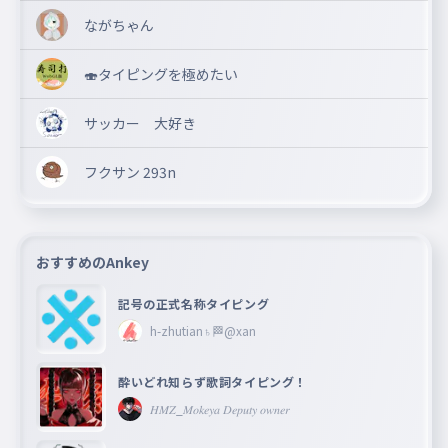
ながちゃん
🍣タイピングを極めたい
サッカー 大好き
フクサン 293n
おすすめのAnkey
記号の正式名称タイピング
h-zhutian♄🏁@xan
酔いどれ知らず歌詞タイピング！
𝐻𝑀𝑍_𝑀𝑜𝑘𝑒𝑦𝑎 𝐷𝑒𝑝𝑢𝑡𝑦 𝑜𝑤𝑛𝑒𝑟