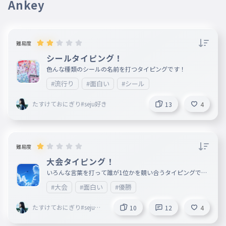
Ankey
難易度
シールタイピング！
色んな種類のシールの名前を打つタイピングです！
#流行り
#面白い
#シール
たすけておにぎり#seju好き
13
4
難易度
大会タイピング！
いろんな言葉を打って誰が1位かを競い合うタイピングです
！！ 景品はなしです🥺でも！フォローしてなくてもオッケ
#大会
#面白い
#優勝
ーです！ 誰でも参加可能！期限は、5月27日〜6月8日まで
です！ 頑張ってね！あと、10個の単語だよ！
たすけておにぎり#seju好
10
12
4
き