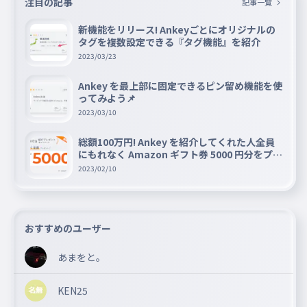
注目の記事
記事一覧
新機能をリリース! Ankeyごとにオリジナルの
タグを複数設定できる『タグ機能』を紹介
2023/03/23
Ankey を最上部に固定できるピン留め機能を使
ってみよう📌
2023/03/10
総額100万円! Ankey を紹介してくれた人全員
にもれなく Amazon ギフト券 5000 円分をプレ
ゼントキャンペーン!!
2023/02/10
おすすめのユーザー
あまをと。
KEN25