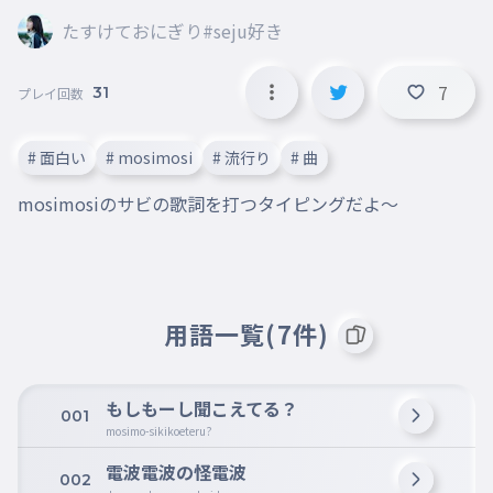
たすけておにぎり#seju好き
7
31
プレイ回数
# 面白い
# mosimosi
# 流行り
# 曲
mosimosiのサビの歌詞を打つタイピングだよ〜
用語一覧(7件)
もしもーし聞こえてる？
001
mosimo-sikikoeteru?
電波電波の怪電波
002