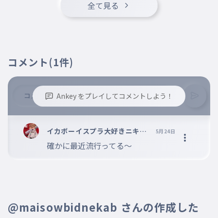
全て見る
コメント
(1件)
Ankey をプレイしてコメントしよう！
※誹謗中傷、不適切なコメントはお控え下さい。
※コメントするには、ログインが必要です。
イカボーイスプラ大好きニキ＜
5月24日
AIM ahead＞創設者〔Eclipse
確かに最近流行ってる〜
〕@Armaid
@maisowbidnekab さんの作成した