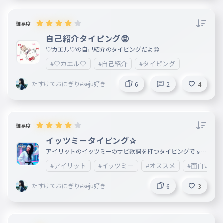
難易度
自己紹介タイピング😡
♡カエル♡の自己紹介のタイピングだよ😡
#♡カエル♡
#自己紹介
#タイピング
たすけておにぎり#seju好き
6
2
4
難易度
イッツミータイピング✰
アイリットのイッツミーのサビ歌詞を打つタイピングですよ
〜！ あとみんなフォローありがとう！フォロバする！フォ
#アイリット
#イッツミー
#オススメ
#面白い
ロバされなかったらコメント で教えて！あと「！」は打た
なくていいよ！ おしだれ？カエルは、モカ！
たすけておにぎり#seju好き
6
3