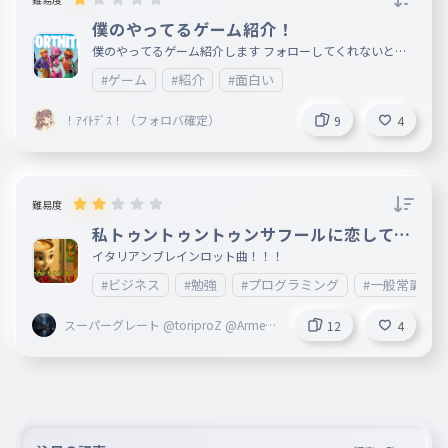
僕のやってるゲーム紹介！
僕のやってるゲーム紹介します フォローしてくれないとお
前の家まで行くぞｗ よろしくぅ
#ゲーム
#紹介
#面白い
！ｱｲﾄﾃﾞｽ！（フォロバ確定）
9
4
難易度
私トゥントゥントゥンサフールに恋してる
歌詞タイピング
イタリアンブレインロット曲！！！
#ビジネス
#勉強
#プログラミング
#一般常識
スーパーグレート @toriproZ @Armed
12
4
創設者