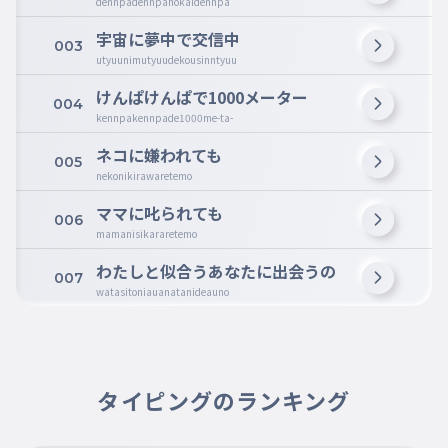
dennpadennpanokaidennpa
宇宙に夢中で交信中
003
utyuunimutyuudekousinntyuu
けんぱけんぱで1000メーター
004
kennpakennpade1000me-ta-
ネコに嫌われても
005
nekonikirawaretemo
ママに叱られても
006
mamanisikararetemo
わたしと似合うあなたに出会うの
007
watasitoniauanatanideauno
タイピングのランキング