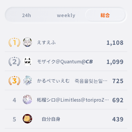
24h
weekly
総合
1,108
えすえふ
1,099
モザイク＠Quantum@𝘾𝘽
725
かるぺでぃえむ 죽음을잊는일
@Homing_ ＠ボカロ応援団
4
692
柘榴シロ＠Limitless＠toriproZ＠
Blosso＠marisas
5
439
自分自身