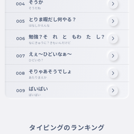
そうか
004
そうだね
とりま暇だし何やる？
005
はなしかえんな
勉強？そ れ と もわ た し？
006
なにきゅうに？きもいんだけど
えぇ〜ひどいなぁ〜
007
ひどいの？
そりゃあそうでしょ
008
あたりまえか
ばいばい
009
ばいばい
タイピングのランキング