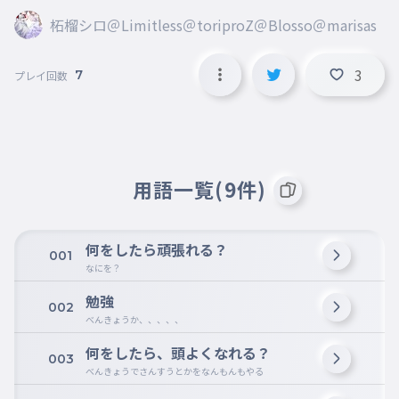
柘榴シロ＠Limitless＠toriproZ＠Blosso＠marisas
3
7
プレイ回数
用語一覧(9件)
何をしたら頑張れる？
001
なにを？
勉強
002
べんきょうか、、、、、
何をしたら、頭よくなれる？
003
べんきょうでさんすうとかをなんもんもやる