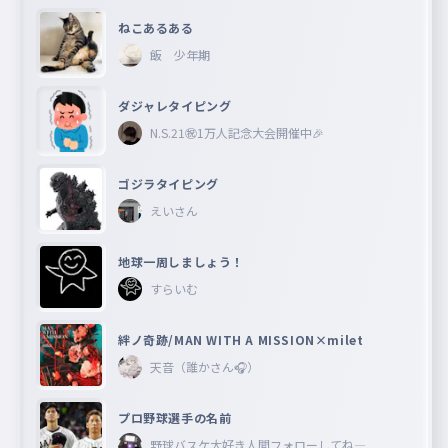
ねこあるある
飯 少年期
ダジャレタイピング
N.S.21㊗︎1万人記念大会開催中🎉
ゴジラタイピング
えいさん
地球一周しましょう！
すらいむ
絆ノ奇跡/MAN WITH A MISSION×milet
天音（誰かさん🎧）
プロ野球選手の名前
野球バスケ大好き人間フォローしてね―