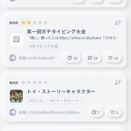
Z＠Blosso＠marisas
難易度
第一回ガチタイピング大会
「僕に」勝った人は https://ankey.io/@jakiaka ↑がほろー
！ 頑張れー！☆ 誤字があったら教えて （制作者by hukuchi
#タイピング大会
xyo） 一位＝フォロー10いいね 二位＝フォロー5いいね 三
位＝フォロー4いいね 四位＝フォロー3いいね 五位＝フォロ
ー1いいね
柘榴シロ＠Limitless＠tori
18
29
10
proZ＠Blosso＠marisas
難易度
トイ・ストーリーキャラクター
#アニメ
#トイ・ストーリー
柘榴シロ＠Limitless＠toriproZ＠Blosso
7
5
＠marisas