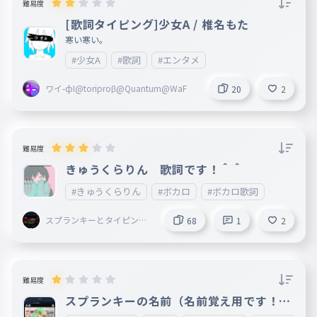
難易度
[歌詞タイピング]少女A / 椎名もた
寒い寒い。
#少女A
#歌詞
#エンタメ
ワイ-фI@toriproβ@Quantum@WaF
20
2
難易度
きゅうくらりん 歌詞です！＾＾
#きゅうくらりん
#ボカロ
#ボカロ歌詞
スプランキーとタイピング
68
1
2
とボカロ聴いてることして
る謎の小学生
難易度
スプランキーの名前（名前覚え用です！！
）