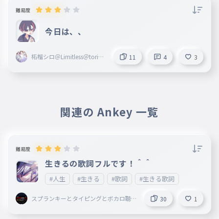
難易度
今日は、、
柘榴シロ＠Limitless＠toripr
11
4
3
oZ＠Blosso＠marisas
関連の Ankey 一覧
難易度
生きるの歌詞フルです！＾＾
#人生
#生きる
#歌詞
#生きる歌詞
スプランキーとタイピングとボカロ聴
30
1
いてることしてる謎の小学生