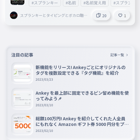
#スプランキー
#名前
#名前覚え用
#スプランキ
スプランキーとタイピングとボカロ聴
20
1
いてることしてる謎の小学生
注目の記事
記事一覧
新機能をリリース! Ankeyごとにオリジナルの
タグを複数設定できる『タグ機能』を紹介
2023/03/23
Ankey を最上部に固定できるピン留め機能を使
ってみよう📌
2023/03/10
総額100万円! Ankey を紹介してくれた人全員
にもれなく Amazon ギフト券 5000 円分をプレ
ゼントキャンペーン!!
2023/02/10