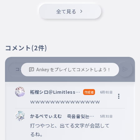
全て見る
コメント
(2件)
Ankey をプレイしてコメントしよう！
※誹謗中傷、不適切なコメントはお控え下さい。
※コメントするには、ログインが必要です。
柘榴シロ＠Limitless＠
作成者
6月01日
toriproZ＠Blosso＠m
ｗｗｗｗｗｗｗｗｗｗｗｗｗｗ
arisas
かるぺでぃえむ 죽음을잊는일
5月31日
@Homing_ ＠ボカロ
打つやつと、出てる文字が会話して
応援団
るね。
