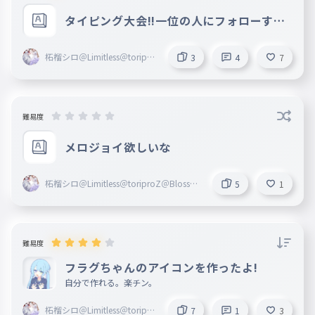
タイピング大会!!一位の人にフォローする
よん(してるかもね）「あ」連打
柘榴シロ＠Limitless＠toripro
3
4
7
Z＠Blosso＠marisas
難易度
メロジョイ欲しいな
柘榴シロ＠Limitless＠toriproZ＠Blosso
5
1
＠marisas
難易度
フラグちゃんのアイコンを作ったよ!
自分で作れる。楽チン。
柘榴シロ＠Limitless＠toripro
7
1
3