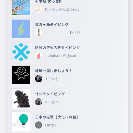
千本桜/黒うさP
れいらいおん@R-raion
佐渡ヶ島タイピング
わさび
記号の正式名称タイピング
h-zhutian♄🏁@xan
地球一周しましょう！
すらいむ
ゴジラタイピング
えいさん
日本の元号【大化〜令和】
zsrtrgh