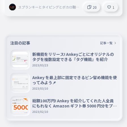
スプランキーとタイピングとボカロ聴
20
1
いてることしてる謎の小学生
注目の記事
記事一覧
新機能をリリース! Ankeyごとにオリジナルの
タグを複数設定できる『タグ機能』を紹介
2023/03/23
Ankey を最上部に固定できるピン留め機能を使
ってみよう📌
2023/03/10
総額100万円! Ankey を紹介してくれた人全員
にもれなく Amazon ギフト券 5000 円分をプレ
ゼントキャンペーン!!
2023/02/10