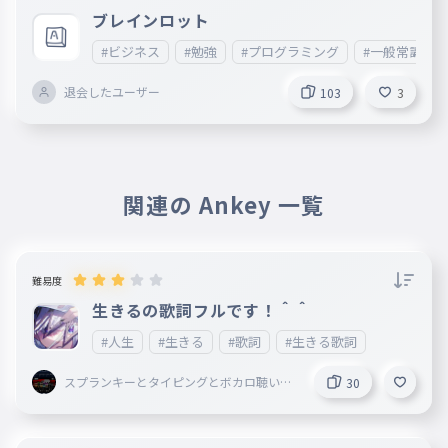
ブレインロット
#ビジネス
#勉強
#プログラミング
#一般常識
退会したユーザー
103
3
関連の Ankey 一覧
難易度
生きるの歌詞フルです！＾＾
#人生
#生きる
#歌詞
#生きる歌詞
スプランキーとタイピングとボカロ聴いて
30
ることしてる謎の小学生