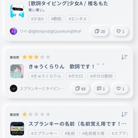
[歌詞タイピング]少女A / 椎名もた
寒い寒い。
#少女A
#歌詞
#エンタメ
ワイ-фI@toriproβ@Quantum@WaF
20
1
難易度
きゅうくらりん 歌詞です！＾＾
#きゅうくらりん
#ボカロ
#ボカロ歌詞
スプランキーとタイピング
68
1
1
とボカロ聴いてることして
る謎の小学生
難易度
スプランキーの名前（名前覚え用です！！
）
#スプランキー
#名前
#名前覚え用
#スプランキ