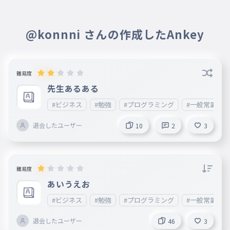
@konnni さんの作成したAnkey
難易度
先生あるある
#ビジネス
#勉強
#プログラミング
#一般常識
退会したユーザー
10
2
3
難易度
あいうえお
#ビジネス
#勉強
#プログラミング
#一般常識
退会したユーザー
46
3