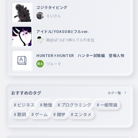
ゴジラタイピング
えいさん
アイドル/YOASOBI/フルver.
跋@ばつばつ㈱らりられ支社
HUNTER×HUNTER ハンター試験編 登場人物
ツルーマ
おすすめのタグ
タグ一覧
# ビジネス
# 勉強
# プログラミング
# 一般常識
# 歌詞
# ゲーム
# 雑学
# エンタメ