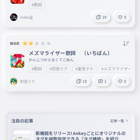
はその歌詞を読み終わったら次進むっていうのもいいと思い
#歌詞
ます
meka🤖
29
9
難易度
メズマライザー歌詞 （いちばん）
かんじつかえなくてごめん
#歌詞
#初音ミク
#重音テト
#メズマライザー
初音ミク
18
1
6
注目の記事
記事一覧
新機能をリリース! Ankeyごとにオリジナルの
タグを複数設定できる『タグ機能』を紹介