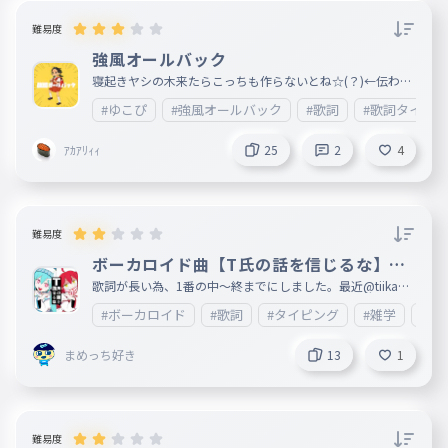
難易度
強風オールバック
寝起きヤシの木来たらこっちも作らないとね☆(？)←伝わっ
てくれ!!!!!!!!!!!!
#ゆこぴ
#強風オールバック
#歌詞
#歌詞タイピ
ｱｶｱﾘｨｨ
25
2
4
難易度
ボーカロイド曲【T氏の話を信じるな】歌
詞1番(中〜終)
歌詞が長い為、1番の中〜終までにしました。最近@tiikawa
_loveが歌うようになってきたので、 あとカラオケ🎤もこれ
#ボーカロイド
#歌詞
#タイピング
#雑学
#エ
歌ったことあるのでこれにしました。歌詞が長いので、文字
が間違えてしまっているところが複数あると思います。ご了
承ください。 何ありましたら、情報が入り次第ここに載せ
まめっち好き
13
1
ますので、ご了承ください。次回は2番目以降を制作します
。すごいと思ったら❤をお願いします。皆様の御感想等楽し
みに待っております。 妹垢:http://ankey.io/@tiikawa_love
難易度