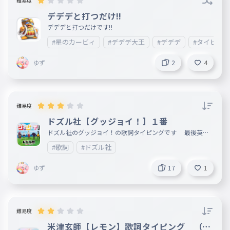
難易度
デデデと打つだけ‼
デデデと打つだけです‼
#星のカービィ
#デデデ大王
#デデデ
#タイピング
ゆず
2
4
難易度
ドズル社【グッジョイ！】１番
ドズル社のグッジョイ！の歌詞タイピングです 最後英語
あります
#歌詞
#ドズル社
ゆず
17
1
難易度
米津玄師【レモン】歌詞タイピング （1