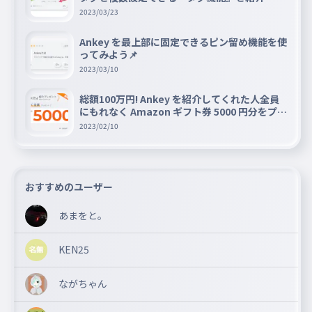
2023/03/23
Ankey を最上部に固定できるピン留め機能を使
ってみよう📌
2023/03/10
総額100万円! Ankey を紹介してくれた人全員
にもれなく Amazon ギフト券 5000 円分をプレ
ゼントキャンペーン!!
2023/02/10
おすすめのユーザー
あまをと。
KEN25
ながちゃん