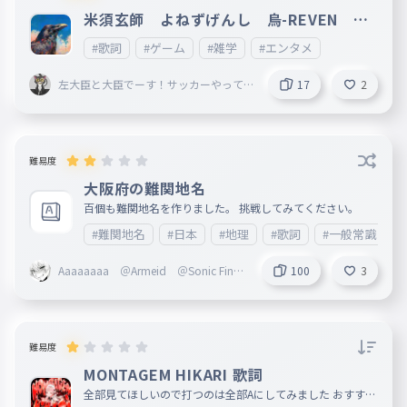
米須玄師 よねずげんし 烏-REVEN １
番だけ
#歌詞
#ゲーム
#雑学
#エンタメ
左大臣と大臣でーす！サッカーやって
17
2
る男子です！！
難易度
大阪府の難関地名
百個も難関地名を作りました。 挑戦してみてください。
#難関地名
#日本
#地理
#歌詞
#一般常識
Aaaaaaaa ＠Armeid ＠Sonic Finge
100
3
rs
難易度
MONTAGEM HIKARI 歌詞
全部見てほしいので打つのは全部Aにしてみました おすすめ