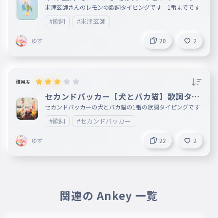
番）
米津玄師さんのレモンの歌詞タイピングです 1番までです
#歌詞
#米津玄師
ゆず
20
2
難易度
セカンドバッカー【犬とバカ猫】歌詞タイ
ピング（1番）
セカンドバッカーの犬とバカ猫の1番の歌詞タイピングです
#歌詞
#セカンドバッカー
ゆず
22
2
関連の Ankey 一覧