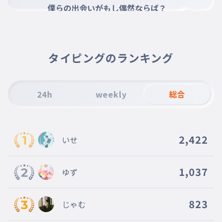
僕らの出会いがもし偶然ならば？
007
ぼくらのであいがもしぐうぜんならば
運命ならば？君に巡り会えたそれって
運命ならば？君に巡り会えたそれっ
タイピングのランキング
て
008
うんめいならばきみにめぐりあえたそれって
『奇跡』
24h
weekly
総合
『奇跡』
009
きせき
二人寄り添って歩いて
2,422
いせ
二人寄り添って歩いて
010
ふたりよりそってあるいて
1,037
ゆず
永久の愛を形にして
永久の愛を形にして
011
とわのあいをかたちにして
823
じゃむ
いつまでも君のそばで笑ってたくて