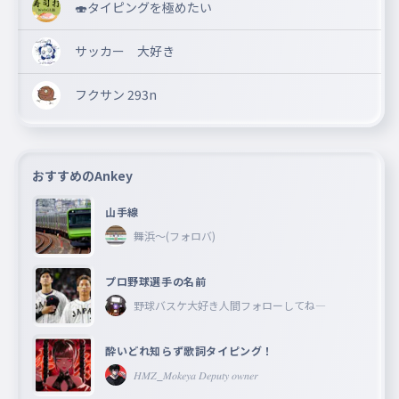
🍣タイピングを極めたい
サッカー 大好き
フクサン 293n
おすすめのAnkey
山手線
舞浜〜(フォロバ)
プロ野球選手の名前
野球バスケ大好き人間フォローしてね―
酔いどれ知らず歌詞タイピング！
𝐻𝑀𝑍_𝑀𝑜𝑘𝑒𝑦𝑎 𝐷𝑒𝑝𝑢𝑡𝑦 𝑜𝑤𝑛𝑒𝑟