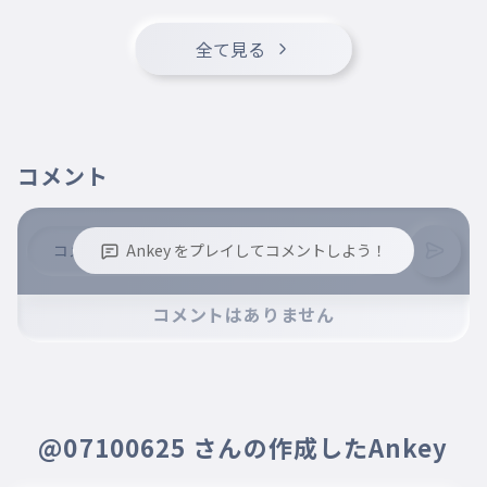
いつまでも君の横で笑っていたくて
012
全て見る
いつまでもきみのよこでわらっていたくて
アリガトウやAh
アリガトウやAh
013
ありがとうやああ
愛してるじゃまだ
コメント
愛してるじゃまだ
014
あいしてるじゃまだ
Ankey をプレイしてコメントしよう！
足りないけどせめて言わせて
足りないけどせめて言わせて
※誹謗中傷、不適切なコメントはお控え下さい。
コメントはありません
※コメントするには、ログインが必要です。
015
たりないけどせめていわせて
「幸せです」と
「幸せです」と
016
しあわせですと
@07100625 さんの作成したAnkey
finish