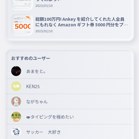
2023/03/10
総額100万円! Ankey を紹介してくれた人全員
にもれなく Amazon ギフト券 5000 円分をプレ
ゼントキャンペーン!!
2023/02/10
おすすめのユーザー
あまをと。
KEN25
ながちゃん
🍣タイピングを極めたい
サッカー 大好き