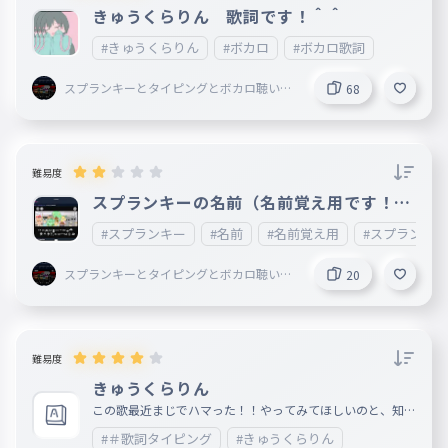
きゅうくらりん 歌詞です！＾＾
#きゅうくらりん
#ボカロ
#ボカロ歌詞
スプランキーとタイピングとボカロ聴いて
68
ることしてる謎の小学生
難易度
スプランキーの名前（名前覚え用です！！
）
#スプランキー
#名前
#名前覚え用
#スプランキ
スプランキーとタイピングとボカロ聴いて
20
ることしてる謎の小学生
難易度
きゅうくらりん
この歌最近まじでハマった！！やってみてほしいのと、知ら
ん人は聞いてみてね〜！！いい歌だよ！！ URL載せとくね
#＃歌詞タイピング
#きゅうくらりん
！！https://www.youtube.com/watch?v=2b1IexhKPz4&lis