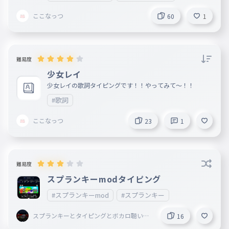
t=RD2b1IexhKPz4&start_radio=1
ここなっつ
60
1
難易度
少女レイ
少女レイの歌詞タイピングです！！やってみて〜！！
#歌詞
ここなっつ
23
1
難易度
スプランキーmodタイピング
#スプランキーmod
#スプランキー
スプランキーとタイピングとボカロ聴いて
16
ることしてる謎の小学生