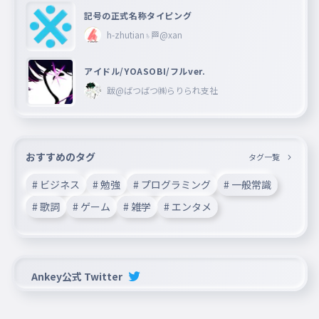
記号の正式名称タイピング
h-zhutian♄🏁@xan
アイドル/YOASOBI/フルver.
跋@ばつばつ㈱らりられ支社
おすすめのタグ
タグ一覧
# ビジネス
# 勉強
# プログラミング
# 一般常識
# 歌詞
# ゲーム
# 雑学
# エンタメ
Ankey公式 Twitter