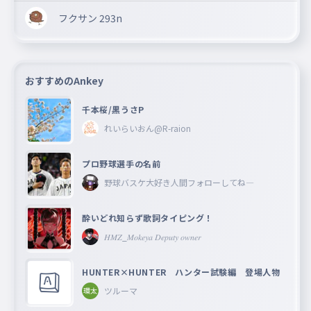
フクサン 293n
おすすめのAnkey
千本桜/黒うさP
れいらいおん@R-raion
プロ野球選手の名前
野球バスケ大好き人間フォローしてね―
酔いどれ知らず歌詞タイピング！
𝐻𝑀𝑍_𝑀𝑜𝑘𝑒𝑦𝑎 𝐷𝑒𝑝𝑢𝑡𝑦 𝑜𝑤𝑛𝑒𝑟
HUNTER×HUNTER ハンター試験編 登場人物
ツルーマ