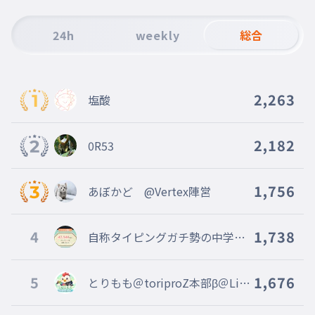
やってくれてありがとうございます
！
24h
weekly
総合
009
やってくれてありがとうございます！
m(_ _)m
これからもよろしくおねがいします
2,263
塩酸
！
010
これからもよろしくおねがいします！
2,182
0R53
( ｀・∀・´)ﾉﾖﾛｼｸ
参加賞付き
011
1,756
さんかしょうつき
あぼかど @Vertex陣営
💻️
4
1,738
自称タイピングガチ勢の中学2
年生＠toriproZΛ本部役員＠WIF
I TEAM＠Vertex
5
1,676
とりもも＠toriproZ本部β＠Lim
itless@CREATE B@TACHYON@