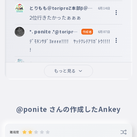
とりもも＠toriproZ本部β＠Li
6月14日
mitless@CREATE B@TACHY
2位行きたかったぁぁぁ
ON@Blitz
*. 𝕡𝕠𝕟𝕚𝕥𝕖 .*@toriproZ
作成者
6月07日
β@Limitles
ﾃﾞﾓｷﾝｻﾀﾞﾖｫｫｫｫ!!!!　ﾔｯﾃｸﾚﾃｱﾘｶﾞﾄｳ!!!!
!
かるぺでぃえむ 죽음을잊는일
6月07日
@Homing_ ＠ボカロ
もっと見る
ｹｯｺｳｼﾞｼﾝｱｯﾀﾉﾆ､ﾆｲﾀﾞｯﾀｧｧｧｧｧ
応援団
@ponite さんの作成したAnkey
難易度