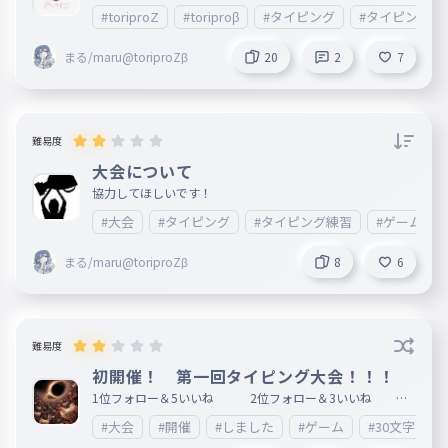
幕です 大会説明：誰でも参加OK！toriproZメンバーは本気
#toriproZ
#toriproβ
#タイピング
#タイピング練
で上位を目指してほしいです。何回でもOK。 ※toriproZメ
ンバーは本気でやったところでとくにランキングが載るとか
はないです（今のところはないはず。というかないでしょう
まる/maru@toriproZβ
20
2
7
） 期間：7月4日0:00〜11日23:59 頑張ってね
難易度
大会について
協力してほしいです！
#大会
#タイピング
#タイピング練習
#ゲーム
まる/maru@toriproZβ
8
6
難易度
初開催！ 第一回タイピング大会！！！
1位フォロー＆5いいね 2位フォロー＆3いいね 3
位フォロー＆1いいね 4位フォロー
#大会
#開催
#しました
#ゲーム
#30文字だよ
自分を除くランキング