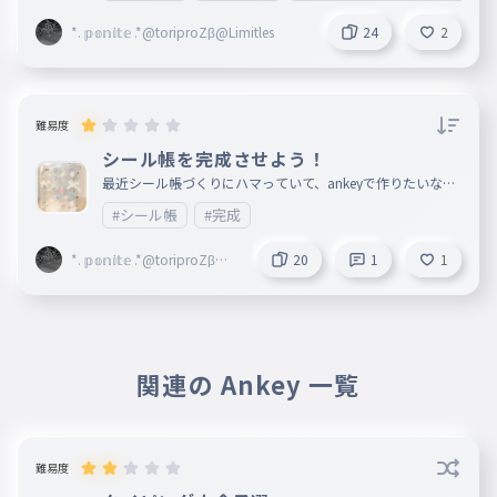
そのときはアンコールとして 歌われてました！ 車に乗ると
きにノリノリで歌ってます！笑
*. 𝕡𝕠𝕟𝕚𝕥𝕖 .*@toriproZβ@Limitles
24
2
難易度
シール帳を完成させよう！
最近シール帳づくりにハマっていて、ankeyで作りたいなっ
て思ったので作りました！ 画質悪くてごめんね🙏 シール帳
#シール帳
#完成
ができたらコメントで教えてね！ 私は2152だよ！
*. 𝕡𝕠𝕟𝕚𝕥𝕖 .*@toriproZβ@Li
20
1
1
mitles
関連の Ankey 一覧
難易度