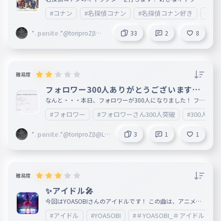
ターをコメント欄で教えてください！ 名前の漢字間違って
#コナン
#名探偵コナン
#名探偵コナン好き
#キ
いたらごめんなさい！苗字がわからない人は名前だけにして
います！
*. 𝕡𝕠𝕟𝕚𝕥𝕖 .*@toriproZβ@Li
33
2
8
mitles
難易度
フォロワー300人ありがとうございます！
！！！！！！！！
なんと・・・本日、フォロワーが300人になりました！ フォ
ローしてくれた皆様ほんっっっっっとうにありがとうござい
#フォロワー
#フォロワーさん300人突破
#300人
ます！ これからもどうぞよろしくお願いします！
*. 𝕡𝕠𝕟𝕚𝕥𝕖 .*@toriproZβ@Li
3
1
1
mitles
難易度
✨️アイドル🎤
今回はYOASOBIさんのアイドルです！ この曲は、アニメ「
推しの子」のオープニングテーマとして制作された曲です！
#アイドル
#YOASOBI
#＃YOASOBI_＃アイドル
私はYOASOBIさんのライブに行ったことがあるのですが、