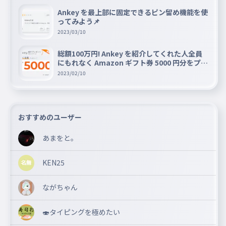
Ankey を最上部に固定できるピン留め機能を使
ってみよう📌
2023/03/10
総額100万円! Ankey を紹介してくれた人全員
にもれなく Amazon ギフト券 5000 円分をプレ
ゼントキャンペーン!!
2023/02/10
おすすめのユーザー
あまをと。
KEN25
ながちゃん
🍣タイピングを極めたい