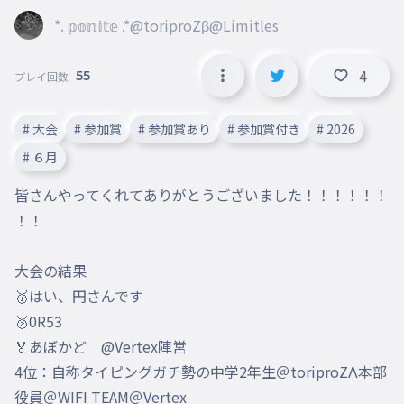
*. 𝕡𝕠𝕟𝕚𝕥𝕖 .*@toriproZβ@Limitles
4
55
プレイ回数
# 大会
# 参加賞
# 参加賞あり
# 参加賞付き
# 2026
# ６月
皆さんやってくれてありがとうございました！！！！！！
！！

大会の結果

🥇はい、円さんです

🥈0R53

🏅あぼかど　@Vertex陣営

4位：自称タイピングガチ勢の中学2年生＠toriproZΛ本部
役員＠WIFI TEAM＠Vertex
