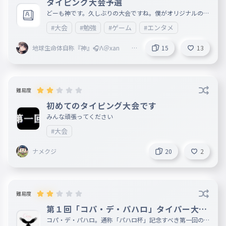
タイピング大会予選
どーも神です。久しぶりの大会ですね。僕がオリジナルの打
ちやすい文章作ったのでぜひプレイしてみてください。 ル
#大会
#勉強
#ゲーム
#エンタメ
ール ・上位16名が決勝進出 ・決勝に進出しない場合はコメ
ントしてください。 期限 8/15まで
地球生命体自称『神』🎧Λ＠xan
15
13
@Vertex本部 @fastest 副リーダー
難易度
初めてのタイピング大会です
みんな頑張ってください
#大会
ナメクジ
20
2
難易度
第１回「コパ・デ・パハロ」タイパー大会
！
コパ・デ・パハロ。通称「パハロ杯」記念すべき第一回の開