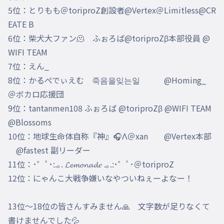
5位：とりもも＠toriproZ創設者@Vertex＠Limitless@CR
EATE B

6位：柴犬大ファン🫠　ふぉろば@toriproZβ本部役員 @
WIFI TEAM

7位：えん_

8位：かるぺでぃえむ　죽음을잊는일　　　@Homing_　
＠ボカロ応援団

9位：tantanmen108 ふぉろば @toriproZβ @WIFI TEAM 
@Blossoms

10位：地球生命体自称『神』🎧Λ＠xan　　@Vertex本部
　@fastest 副リーダー

11位：･゜ﾟ･:.｡. 𝓛𝓮𝓶𝓸𝓷𝓪𝓭𝑒 .｡.:･゜ﾟ･＠toriproZ

12位：にゃんこ大戦争嫌いなやついねぇーよなー！

13位〜18位の皆さんすみません🙏　文字数が足りなくて
書けませんでした💦
