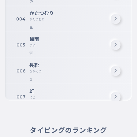
☂
かたつむり
004
かたつむり
🐌
梅雨
005
つゆ
☔
長靴
006
ながぐつ
👢
虹
007
にじ
🌈
カエル
008
かえる
タイピングのランキング
🐸