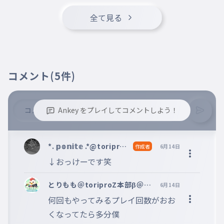
Blitz
全て見る
コメント
(5件)
Ankey をプレイしてコメントしよう！
※誹謗中傷、不適切なコメントはお控え下さい。
※コメントするには、ログインが必要です。
*. 𝕡𝕠𝕟𝕚𝕥𝕖 .*@toriproZ
作成者
6月14日
β@Limitles
↓おっけーです笑
とりもも＠toriproZ本部β＠Li
6月14日
mitless@CREATE B@TACHY
何回もやってみるプレイ回数がおお
ON@Blitz
くなってたら多分僕