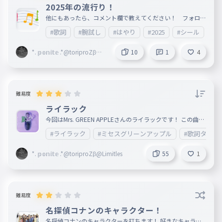
2025年の流行り！
他にもあったら、コメント欄で教えてください！ フォロバ
します！ フォロー遅れたらすみません！ 初投稿です！
#歌詞
#腕試し
#はやり
#2025
#シール
#
*. 𝕡𝕠𝕟𝕚𝕥𝕖 .*@toriproZβ@Li
10
1
4
mitles
難易度
ライラック
今回はMrs. GREEN APPLEさんのライラックです！ この曲は
日本レコード大賞で二連覇をした曲です！ 金管バンドで吹
#ライラック
#ミセスグリーンアップル
#歌詞タイピ
いていている曲です！ とっっってもいい曲です！
*. 𝕡𝕠𝕟𝕚𝕥𝕖 .*@toriproZβ@Limitles
55
1
難易度
名探偵コナンのキャラクター！
名探偵コナンのキャラクターを打ちます！ 好きなキャラク