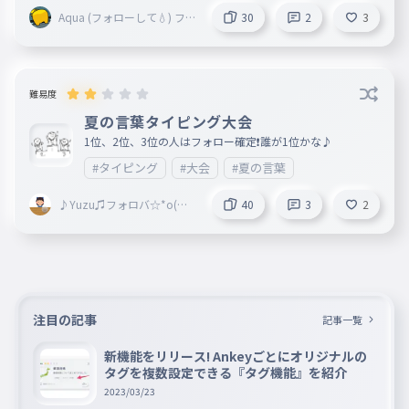
Aqua (フォローして💧) フォ
30
2
3
ロバ絶対・ω・
難易度
夏の言葉タイピング大会
1位、2位、3位の人はフォロー確定❗️誰が1位かな♪
#タイピング
#大会
#夏の言葉
♪Yuzu♫フォロバ☆*o(≧
40
3
2
▽≦)o *☆活休中
注目の記事
記事一覧
新機能をリリース! Ankeyごとにオリジナルの
タグを複数設定できる『タグ機能』を紹介
2023/03/23