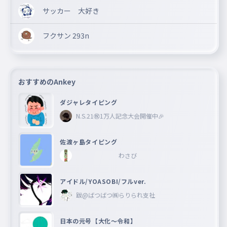
サッカー 大好き
フクサン 293n
おすすめのAnkey
ダジャレタイピング
N.S.21㊗︎1万人記念大会開催中🎉
佐渡ヶ島タイピング
わさび
アイドル/YOASOBI/フルver.
跋@ばつばつ㈱らりられ支社
日本の元号【大化〜令和】