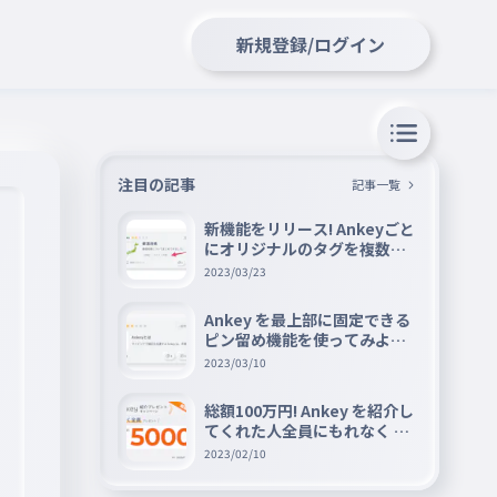
新規登録/ログイン
注目の記事
記事一覧
新機能をリリース! Ankeyごと
にオリジナルのタグを複数設
定できる『タグ機能』を紹介
2023/03/23
Ankey を最上部に固定できる
ピン留め機能を使ってみよう
📌
2023/03/10
総額100万円! Ankey を紹介し
てくれた人全員にもれなく A
mazon ギフト券 5000 円分を
2023/02/10
プレゼントキャンペーン!!