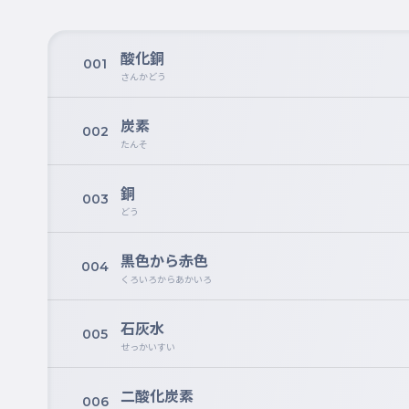
酸化銅
001
さんかどう
炭素
002
たんそ
銅
003
どう
黒色から赤色
004
くろいろからあかいろ
石灰水
005
せっかいすい
二酸化炭素
006