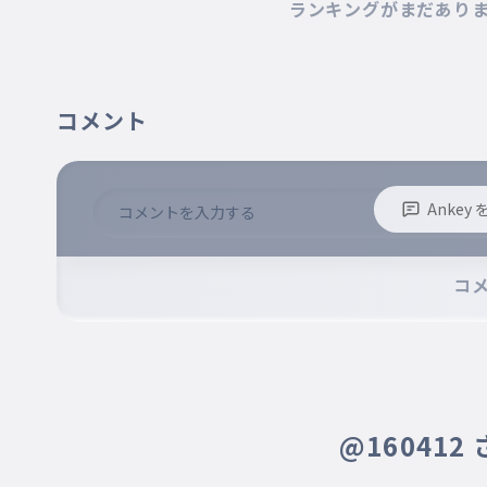
C
ランキングがまだあり
CO2
013
CO2
コメント
Anke
※誹謗中傷、不適切なコメントはお控え下さい。
※コメントするには、ログインが必要です。
コ
@160412