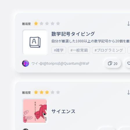
難易度
数学記号タイピング
自分が厳選した1000以上の数学記号から20個を
して選びました！
#雑学
#一般常識
#プログラミング
ワイ-фI@toriproβ@Quantum@WaF
20
難易度
サイエンス