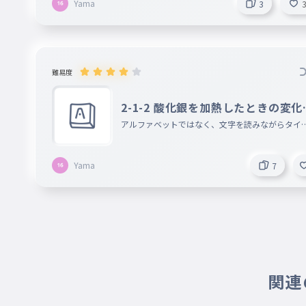
Yama
3
難易度
2-1-2 酸化銀を加熱したときの変化
初級）
アルファベットではなく、文字を読みながらタイ
ングできるようになりましょう。
Yama
7
関連の