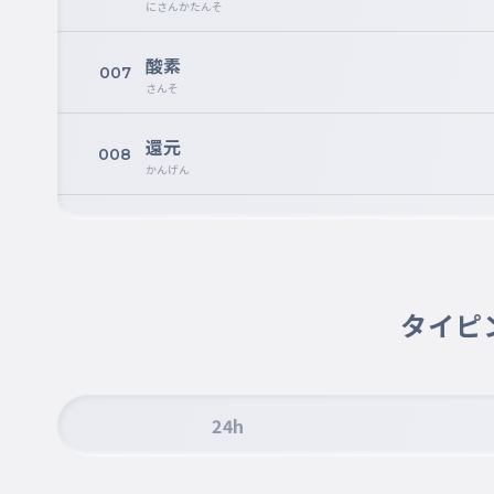
にさんかたんそ
酸素
007
さんそ
還元
008
かんげん
酸化
009
さんか
金属光沢
タイピ
010
きんぞくこうたく
CuO
011
CuO
24h
C
012