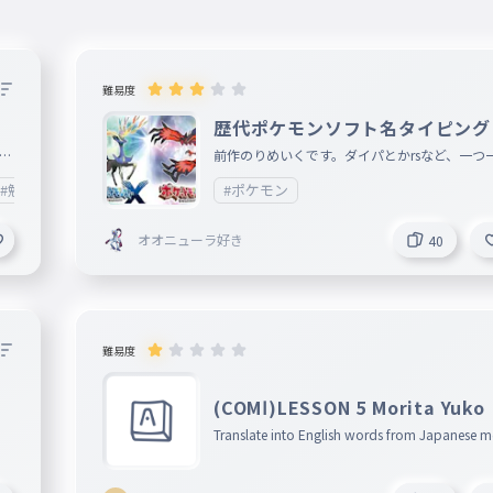
難易度
歴代ポケモンソフト名タイピング
厳選
前作のりめいくです。ダイパとかrsなど、一つ
ばらしました。とくべつソフト他にあったら教
#勉強
#ビジネス
#ポケモン
ください
オオニューラ好き
40
難易度
(COMⅠ)LESSON 5 Morita Yuko
Translate into English words from Japanese 
gs!