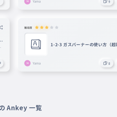
Yama
3
9
難易度
（
1-2-3 ガスバーナーの使い方（
ピ
）
Yama
8
 Ankey 一覧