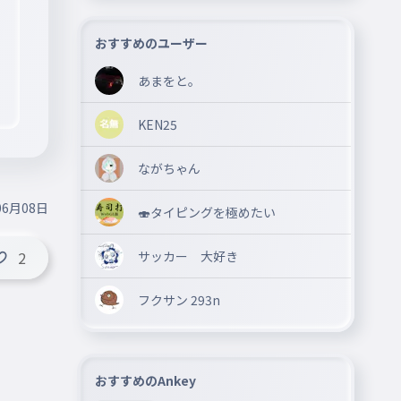
おすすめのユーザー
あまをと。
KEN25
ながちゃん
06月08日
🍣タイピングを極めたい
サッカー 大好き
2
フクサン 293n
おすすめのAnkey