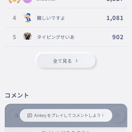
アドレナリン爆発
010
あどれなりんばくはつ
4
1,081
難しいですよ
HP35000
結婚は選択肢の一つでしか
5
902
タイピングせいあ
無い
011
けっこんはせんたくしのひとつでしかない
HP32000
全て見る
体脂肪率１００％
012
たいしぼうりつ１００％
HP29000
令和で日本が世界を牛耳る
コメント
ことになるとは
013
れいわでにほんがせかいをぎゅうじること
になるとは
Ankey をプレイしてコメントしよう！
HP26000
私にはまだたくさんの潜在
※誹謗中傷、不適切なコメントはお控え下さい。