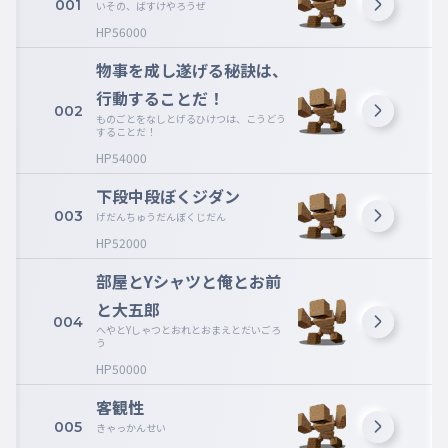
001
いその、ばすけやろうぜ
HP56000
物事を成し遂げる秘訣は、
行動することだ！
002
ものごとをなしとげるひけつは、こうどう
することだ！
HP54000
下段中段ぼくジダン
003
げだんちゅうだんぼくじだん
HP52000
部屋とYシャツと俺とお前
と大五郎
004
へやとYしゃつとおれとおまえとだいごろ
う
HP50000
客観性
005
きゃっかんせい