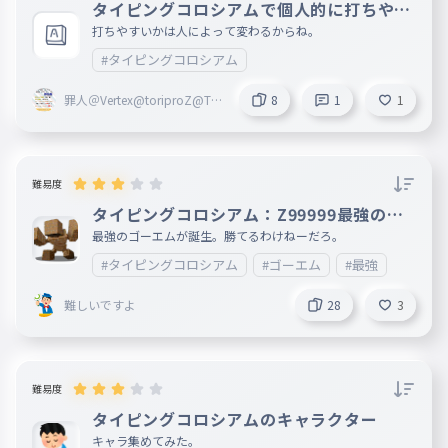
タイピングコロシアムで個人的に打ちやす
いと思った文章
打ちやすいかは人によって変わるからね。
#タイピングコロシアム
罪人＠Vertex@toriproZ@TA
8
1
1
CHYON
難易度
タイピングコロシアム：Z99999最強のゴ
ーエム作ったから対戦！
最強のゴーエムが誕生。勝てるわけねーだろ。
#タイピングコロシアム
#ゴーエム
#最強
難しいですよ
28
3
難易度
タイピングコロシアムのキャラクター
キャラ集めてみた。