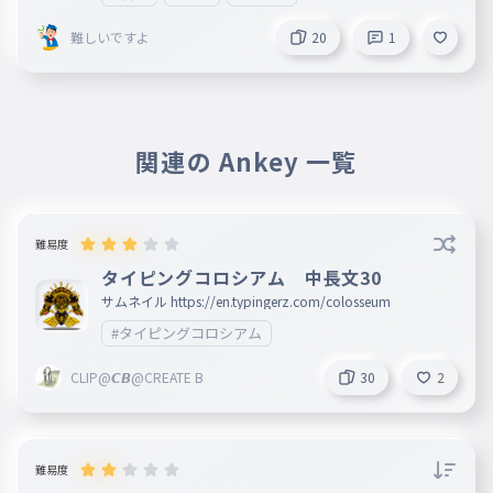
YOU WIN
難しいですよ
20
1
028
s
HP0
関連の Ankey 一覧
難易度
タイピングコロシアム 中長文30
サムネイル https://en.typingerz.com/colosseum
#タイピングコロシアム
CLIP@𝘾𝘽@CREATE B
30
2
難易度