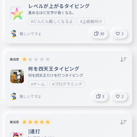
ばすがすばくはつばすがすぱーく
レベルが上がるタイピング
HP16000
進めるほど文字が長くなる。
今夜は・・・つ・・星が綺麗ですね
#どんどん難しくなるよ
#上級者向け
019
こんやは・・・つ・・ほしがきれいですね
難しいですよ
30
2
HP14000
お金で時間を買うことに慣れる
020
おかねでじかんをかうことになれる
難易度
HP12000
何を四天王タイピング
筋肉が可愛いを凌駕する
何を四天王だけを打つタイピング
021
きんにくがかわいいをりょうがする
#ゲーム
#プログラミング
HP10000
難しいですよ
3
2
こんがり焼けたリュックサック
022
こんがりやけたりゅっくさっく
HP9000
難易度
心の底からやりたいと思わないなら
|連打
やめておけ
023