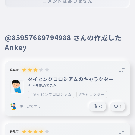
コメントはありません
※コメントするには、ログインが必要です。
能力がある
014
わたしにはまだたくさんのせんざいのうり
ょくがある
HP24000
地震を自身の自信へ
@85957689794988 さんの作成した
015
じしんをじしんのじしんへ
Ankey
HP22000
卓球界のブンブン丸クレア
ンガ
難易度
016
たっきゅうかいのぶんぶんまるくれあんが
タイピングコロシアムのキャラクター
HP20000
キャラ集めてみた。
#タイピングコロシアム
#キャラクター
成績証明書
017
せいせきしょうめいしょ
難しいですよ
30
1
HP18000
バスガス爆発バスがスパー
ク
018
難易度