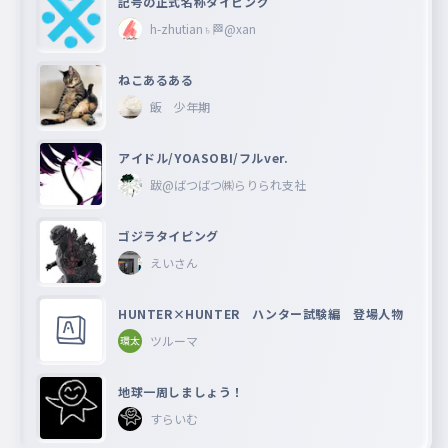
記号の正式名称タイピング
h-zhutian♄🏁@xan
ねこあるある
飯 少年期
アイドル/YOASOBI/フルver.
跋@ばつばつ㈱らりられ支社
ゴジラタイピング
えいさん
HUNTER×HUNTER ハンター試験編 登場人物
ツルーマ
地球一周しましょう！
すらいむ