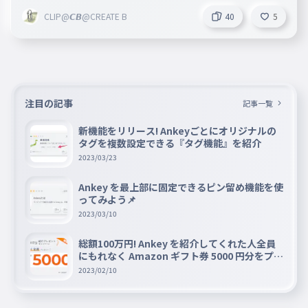
CLIP@𝘾𝘽@CREATE B
40
5
注目の記事
記事一覧
新機能をリリース! Ankeyごとにオリジナルの
タグを複数設定できる『タグ機能』を紹介
2023/03/23
Ankey を最上部に固定できるピン留め機能を使
ってみよう📌
2023/03/10
総額100万円! Ankey を紹介してくれた人全員
にもれなく Amazon ギフト券 5000 円分をプレ
ゼントキャンペーン!!
2023/02/10