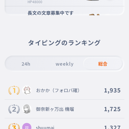
HP48000
長文の文章募集中です
ちょうぶんのぶんしょうぼしゅうちゅうで
006
す
HP46000
愛は自然界の第二の太陽で
タイピングのランキング
ある
007
あいはしぜんかいのだいにのたいようであ
る
24h
weekly
総合
HP44000
味より愛情よりカロリー
008
あじよりあいじょうよりかろりー
1,935
おかか（フォロバ確）
HP41000
経験することはすべてにお
1,725
御奈新ヶ万出 機瑠
ける教師である。
009
けいけんすることはすべてにおけるきょう
しである。
1,327
shuumai
HP38000