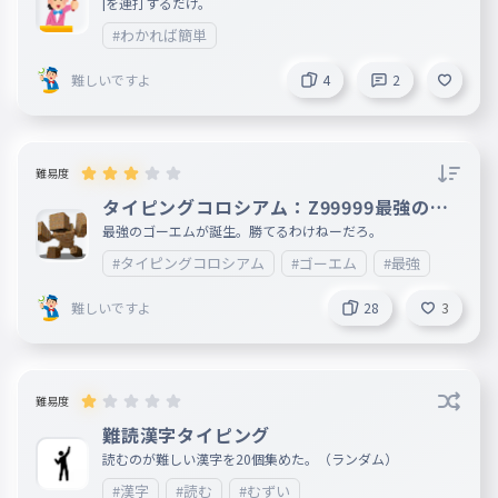
|を連打するだけ。
こころのそこからやりたいとおもわないならやめておけ
#わかれば簡単
HP8000
作品をネットに投稿したらスカウト
難しいですよ
4
2
された
024
さくひんをねっとにとうこうしたらすかうとされた
HP7000
難易度
アイディアに価値はない。行動に価
タイピングコロシアム：Z99999最強のゴ
ーエム作ったから対戦！
最強のゴーエムが誕生。勝てるわけねーだろ。
値がある。
025
あいでぃあにかちはない。こうどうにかちがある。
#タイピングコロシアム
#ゴーエム
#最強
HP6000
難しいですよ
28
3
量産型日本人
026
りょうさんがたにほんじん
HP4500
難易度
幸せは結果ではなく過程の中にある
難読漢字タイピング
027
しあわせはけっかではなくかていのなかにある
読むのが難しい漢字を20個集めた。（ランダム）
HP2600
#漢字
#読む
#むずい