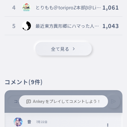
異形てゐ
016
4
1,061
とりもも＠toriproZ本部β＠Lim
いぎょうてゐ
itless@CREATE B@TACHYON@
異形リリーホワイト
Blitz
017
5
1,043
最近東方異形郷にハマった人
いぎょうリリーホワイト
mugenn創設者 旧レタスマン
地雷チルノ
018
じらいチルノ
全て見る
地雷フラン
019
じらいフラン
異形フラン
020
いぎょうフラン
コメント
(9件)
異形パチュリー
021
いぎょうパチュリー
Ankey をプレイしてコメントしよう！
古明地こいしのドキドキ大冒険
022
こめいじこいしのドキドキだいぼうけん
※誹謗中傷、不適切なコメントはお控え下さい。
異形アリス
※コメントするには、ログインが必要です。
音
023
7月22日
いぎょうアリス