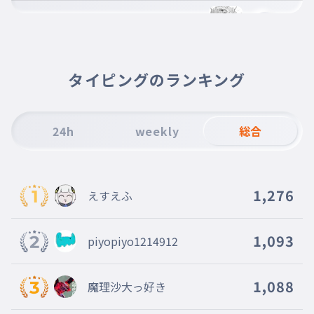
異形妖夢
009
いぎょうようむ
異形妹紅
010
タイピングのランキング
いぎょうもこう
異形輝夜
011
いぎょうかぐや
24h
weekly
総合
異形大妖精
012
いぎょうだいようせい
1,276
えすえふ
異形秋姉妹
013
いぎょうあきしまい
異形美鈴
1,093
piyopiyo1214912
014
いぎょうめいりん
異形こいし
1,088
015
魔理沙大っ好き
いぎょうこいし