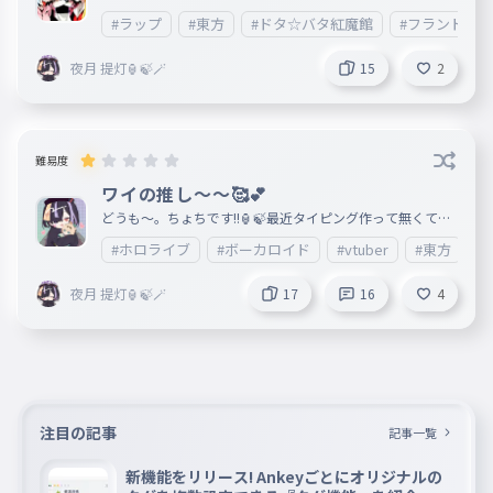
w.youtube.com/watch?v=FGj75w80r70）って、ものすご
#ラップ
#東方
#ドタ☆バタ紅魔館
#フランドー
い早口なんですよ。 同じような単語がたくさん出てきたり
、僕も挑戦してみたんですけど.......見事に噛み連発☆むずす
ぎる余....... よく雨天決行さんとytrさんとAOさんは歌えたな..
夜月 提灯🏮🍃🪄
15
2
......やばすぎる では、頑張れ〜〜〜
難易度
ワイの推し〜〜🥰💕
どうも〜。ちょちです!!🏮🍃最近タイピング作って無くてご
めんなさい.... メンタルに傷がつきまして......学校でも、何や
#ホロライブ
#ボーカロイド
#vtuber
#東方
#
ら一番うしろの席でトラブルが。 その後ろのこの手前の子
を危害がないように守ってたり....結果は殴られました....何で
....?? 誰か.......誰でもいいから、傷ついたワイを慰めてくれま
夜月 提灯🏮🍃🪄
17
16
4
せんか...?😢コメントにて募集中（?）です..... では......頑張っ
て......。
注目の記事
記事一覧
新機能をリリース! Ankeyごとにオリジナルの