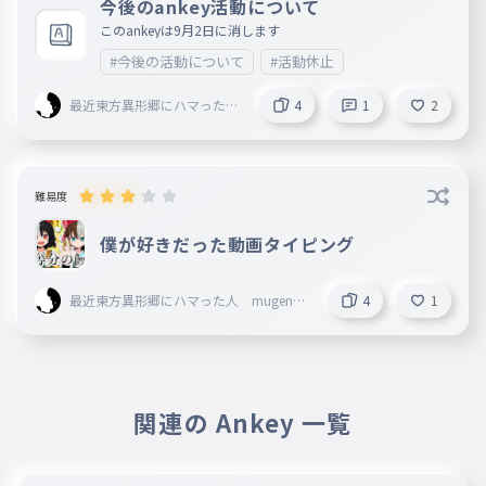
今後のankey活動について
このankeyは9月2日に消します
#今後の活動について
#活動休止
最近東方異形郷にハマった人
4
1
2
mugenn創設者 旧レタス
マン
難易度
僕が好きだった動画タイピング
最近東方異形郷にハマった人 mugenn
4
1
創設者 旧レタスマン
関連の Ankey 一覧