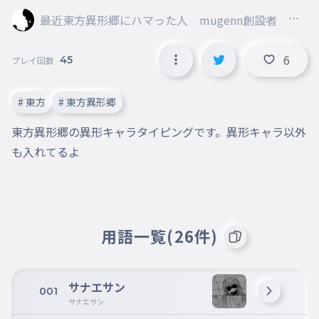
最近東方異形郷にハマった人 mugenn創設者 旧
レタスマン
6
45
プレイ回数
# 東方
# 東方異形郷
東方異形郷の異形キャラタイピングです。異形キャラ以外
も入れてるよ
用語一覧(26件)
サナエサン
001
サナエサン