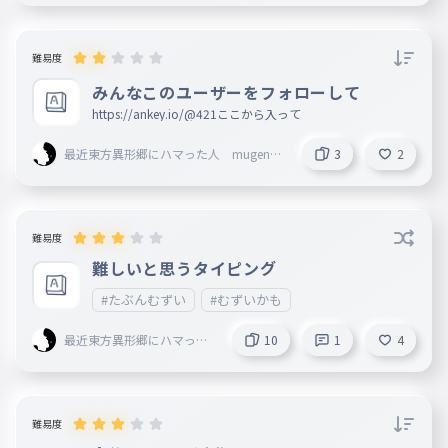
タスマン
難易度
みんなこのユーザーをフォローして
https://ankey.io/@421ここから入って
最近東方異形郷にハマった人 mugenn
3
2
創設者 旧レタスマン
難易度
難しいと思うタイピング
#たぶんむずい
#むずいかも
最近東方異形郷にハマった
10
1
4
人 mugenn創設者 旧レ
タスマン
難易度