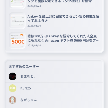
タグを複数設定できる『タグ機能』を紹介
2023/03/23
Ankey を最上部に固定できるピン留め機能を使
ってみよう📌
2023/03/10
総額100万円! Ankey を紹介してくれた人全員
にもれなく Amazon ギフト券 5000 円分をプレ
ゼントキャンペーン!!
2023/02/10
おすすめのユーザー
あまをと。
KEN25
ながちゃん