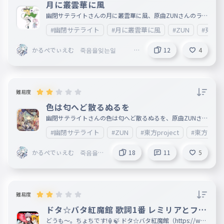
月に叢雲華に風
幽閉サテライトさんの月に叢雲華に風、原曲ZUNさんのラス
トリモートを打つタイピングです。 久遠の揺蕩いへ誘うの
#幽閉サテライト
#月に叢雲華に風
#ZUN
#東方pr
「久遠」は「kuonno」になっています。ご注意〜。 今回も
サムネは適当です。こいしかわいッ
かるぺでぃえむ 죽음을잊는일
12
4
@Homing_ ＠ボカロ応援団
難易度
色は匂へど散るぬるを
幽閉サテライトさんの色は匂へど散るぬるを、原曲ZUNさん
の神々が恋した幻想郷を打つタイピングです。 歌詞の「色
#幽閉サテライト
#ZUN
#東方project
#東方
は匂へど散るぬるを」の「へ」や「を」はそのまま「he」
や「wo」になっています。 サムネは適当にあった画像です
。こいしかわいッ
かるぺでぃえむ 죽음을잊
18
11
5
는일 @Homing_
＠ボカロ応援団
難易度
ドタ☆バタ紅魔館 歌詞1番 レミリアとフラ
ン少し
どうも〜。ちょちです!🏮🍃 ドタ☆バタ紅魔館（https://ww