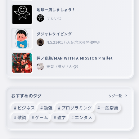
地球一周しましょう！
すらいむ
ダジャレタイピング
N.S.21㊗︎1万人記念大会開催中🎉
絆ノ奇跡/MAN WITH A MISSION×milet
天音（誰かさん🎧）
おすすめのタグ
タグ一覧
# ビジネス
# 勉強
# プログラミング
# 一般常識
# 歌詞
# ゲーム
# 雑学
# エンタメ