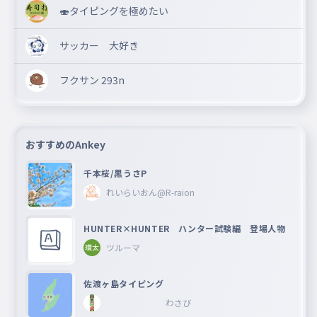
🍣タイピングを極めたい
サッカー 大好き
フクサン 293n
おすすめのAnkey
千本桜/黒うさP
れいらいおん@R-raion
HUNTER×HUNTER ハンター試験編 登場人物
ツルーマ
佐渡ヶ島タイピング
わさび