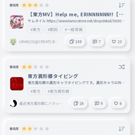
難易度
【東方MV】Help me, ERINNNNNN!!【ビ
ートまりお】
サムネイル https://www.tanocstore.net/shopdetail/00000
0003685/?srsltid=AfmBOop5GuJEMClchpkmkCJ7me_4f9
#東方
#歌詞
#一般常識
Z3YmiNB_SupbK7bErCXLghoOA0
URAN235@CREATE B@t
109
7
23
oriproZ@𝘾𝘽
難易度
東方異形郷タイピング
東方異形郷の異形キャラタイピングです。異形キャラ以外も
入れてるよ
#東方
#東方異形郷
最近東方異形郷にハマった
26
9
6
人 mugenn創設者 旧レ
タスマン
難易度