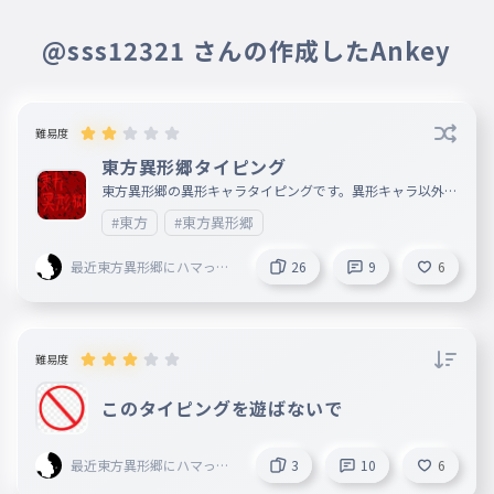
おもろいね
ON@Blitz
@sss12321 さんの作成したAnkey
最近東方異形郷にハマっ
作成者
6月19日
た人 mugenn創設者
✧お絵かきユーザー♀✧さん（ずい
旧レタスマン
ぶん返信が遅れたけど）17日にキャ
難易度
ラ増やしています
東方異形郷タイピング
東方異形郷の異形キャラタイピングです。異形キャラ以外も
✧お絵かきユーザー♀✧＠Limi
6月17日
入れてるよ
#東方
#東方異形郷
tless
キャラ増えた？気のせい？
最近東方異形郷にハマった
26
9
6
人 mugenn創設者 旧レ
SE
6月13日
タスマン
面白い
難易度
このタイピングを遊ばないで
最近東方異形郷にハマった
3
10
6
人 mugenn創設者 旧レ