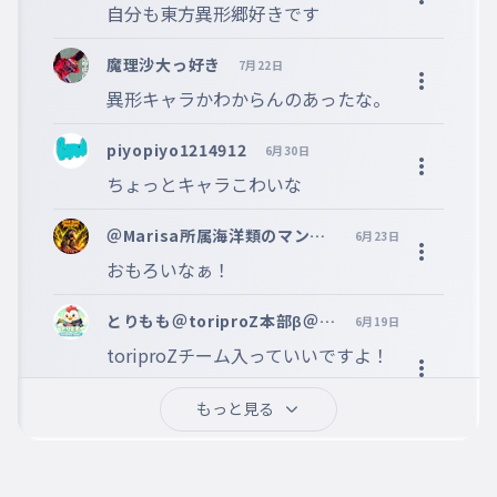
異形咲夜
024
いぎょうさくや
魔理沙大っ好き
7月22日
異形キャラかわからんのあったな。
異形三月精
025
いぎょうさんげつせい
piyopiyo1214912
6月30日
異形エリー
026
いぎょうエリー
＠Marisa所属海洋類のマンボ
6月23日
王
おもろいなぁ！
とりもも＠toriproZ本部β＠Li
6月19日
mitless@CREATE B@TACHY
toriproZチーム入っていいですよ！
ON@Blitz
名前の最後に「@toriproZ」と入れ
もっと見る
てください
とりもも＠toriproZ本部β＠Li
6月19日
mitless@CREATE B@TACHY