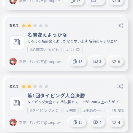
霊夢／れいむ⛩@toriproZ
16
11
4
＠Blossoms創設者 ＠ribb
on ＠marisa
難易度
名前変えよっかな
そろそろ名前変えよっかなと思います 名前あんまり思い浮
かばないのでみんないい感じの名前を教えてね 今回は霊夢
#名前変えるかも
#ボカロ
が好きなボカロのタイピングだよ
霊夢／れいむ⛩@toriproZ
13
3
6
＠Blossoms創設者 ＠ribbo
n ＠marisa
難易度
第1回タイピング大会決勝
タイピング大会です 準決勝でスコアが1200以上の人がプレ
イできます 記録がない方は予選からプレイしてください
#タイピング大会
#決勝
#運命の一回
#用語詰め
決勝からのプレイはお控えいただきますようお願いします
結果はっぴょーTOP3（6月23日 16:32現在） 🥇一位 0R53
さん 🥈二位 自称タイピングガチ勢の中学2年生＠toriproZ
霊夢／れいむ⛩@toriproZ
15
4
4
∧本部役員＠WIFI TEAM＠Limitlessさん 🥉三位 柴犬大ファ
＠Blossoms創設者 ＠ribbo
ン🫠 ふぉろば＠toriproZβ本部役員さん チャンスは一回限
n ＠marisa
りです https://ankey.io/wordbooks/d8l8qia9io6g02pbu5