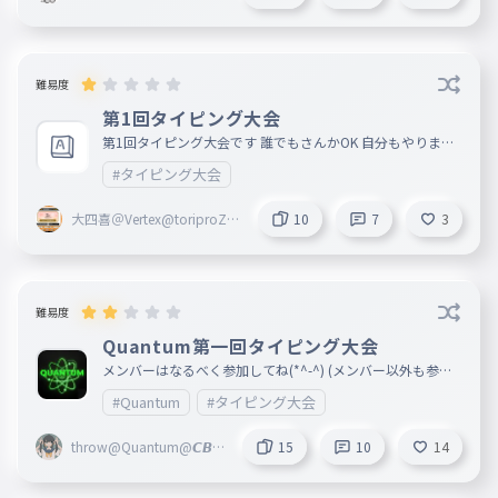
oriproZ）】
＠xan 『景品』：５位以内に入った方のタイピング2プレ
イずつ（8/31〆切） みんな頑張ってね！いいねとフォロー(
｀・∀・´)ﾉﾖﾛｼｸ
難易度
第1回タイピング大会
第1回タイピング大会です 誰でもさんかOK 自分もやります
7月25日〜8月15日までにプレイしてください 何回でも挑戦
#タイピング大会
OK 上位5名には特典があります 参加したかたにははフォロ
ーします 1位は全作品にハート2位3位は10作品にハート 4位
5位は5作品にハートです もともとフォローしていた方には1
大四喜＠Vertex@toriproZ Λ
10
7
3
作品にハート 2026/07/29 10プレイ突破
＠Sonic Fingers創設者
難易度
Quantum第一回タイピング大会
メンバーはなるべく参加してね(*^-^) (メンバー以外も参加
していってくれ)
#Quantum
#タイピング大会
throw@Quantum@𝘾𝘽ᶜᵃ
15
10
14
ᵖ