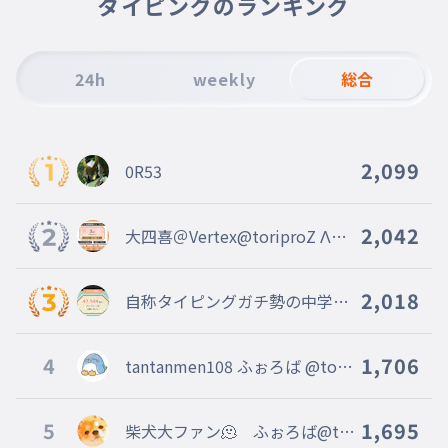
タイピングのランキング
コメントよろ
012
こめんとよろ
24h
weekly
総合
いつもやってくれてありがとう
013
いつもやってくれてありがとう
またよろしくね
014
2,099
0R53
またよろしくね
e-mail送信
015
いーめーるそうしん
2,042
大四喜＠Vertex@toriproZ Λ＠S
onic Fingers創設者
2,018
自称タイピングガチ勢の中学2
年生＠toriproZΛ本部役員＠WIF
I TEAM＠Vertex
4
1,706
tantanmen108 ふぉろば @tori
proZβ @WIFI TEAM @Blossom
s
5
1,695
柴犬大ファン🫠 ふぉろば@tor