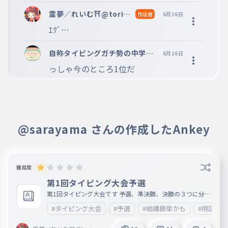
霊夢／れいむ⛩@toripr
作成者
6月16日
oZ ＠Blossoms創設者
ｴｸﾞ⋯
＠ribbon ＠marisa
自称タイピングガチ勢の中学2
6月16日
年生＠toriproZΛ本部役員＠W
っしゃ今のところ1位だ
IFI TEAM＠Vertex
@sarayama さんの作成したAnkey
難易度
第1回タイピング大会予選
第1回タイピング大会です 予選、準決勝、決勝の３つに分け
ます 予選でスコアが1050以上の人が準決勝に進めます そん
#タイピング大会
#予選
#結構簡単かも
#用語詰
なに難しくないので頑張ってください