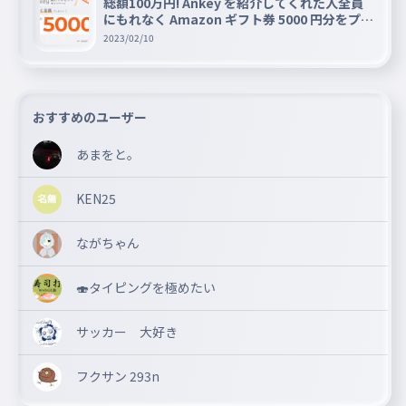
総額100万円! Ankey を紹介してくれた人全員
にもれなく Amazon ギフト券 5000 円分をプレ
ゼントキャンペーン!!
2023/02/10
おすすめのユーザー
あまをと。
KEN25
ながちゃん
🍣タイピングを極めたい
サッカー 大好き
フクサン 293n