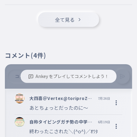
iproZβ本部役員
全て見る
コメント
(4件)
Ankey をプレイしてコメントしよう！
※誹謗中傷、不適切なコメントはお控え下さい。
※コメントするには、ログインが必要です。
大四喜＠Vertex@toriproZ Λ
7月26日
＠Sonic Fingers創設者
あとちょっとだったのに〜
自称タイピングガチ勢の中学2
6月19日
年生＠toriproZΛ本部役員＠W
終わったこされた＼(^o^)／ｵﾜﾀ
IFI TEAM＠Vertex