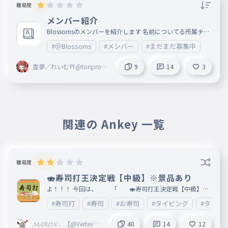
難易度
メンバー紹介
Blossomsのメンバーを紹介します 名前についてる所属チー
ム名は省いてます まだまだ人数は少ないけど募集してるよ
#＠Blossoms
#メンバー
#まだまだ募集中
https://ankey.io/wordbooks/d8t6gb29io6g035p74b0 参
加希望者はここから！
霊夢／れいむ⛩@toriproZ
9
14
3
＠Blossoms創設者 ＠ribbo
n ＠marisa
関連の Ankey 一覧
難易度
🍣寿司打王決定戦【中級】※景品あり
よ！！！ 今回は、 「 🍣寿司打王決定戦【中級】
」 です！！ 寿司打の中級を打ってもらいます！！ ||||さて
#寿司打
#寿司
#お寿司
#タイピング
#タイピ
、誰が一位を取るのでしょうか||| さてさて、初級のほうは
（https://ankey.io/wordbooks/d6d6tma9io6g02vgg4a0?r
anking_current=total） ☆ランキング☆ 1位N.S.21 2位Jaku
𝓜𝓐𝓡𝓞𝓝．【@Vertex（t
40
14
12
3位縺ｿ縺吶◆繝ｼ縺溘＞縺ｷ 4位𝐵𝑂𝐾𝑈𝐶𝐻𝐴𝑅𝑂 5位𝖑𝖎𝖔𝕷𝖆𝖎𝖙𝖔★