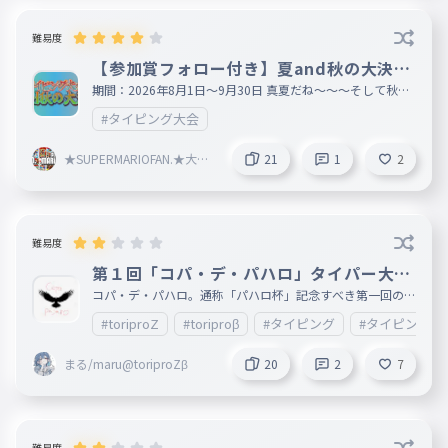
難易度
【参加賞フォロー付き】夏and秋の大決戦
！タイピング大会！
期間：2026年8月1日～9月30日 真夏だね～～～そして秋も
だね～ 【TOP5の方には、Ankey１つプレイ・いいね・コメ
#タイピング大会
ントをします！ このAnkeyにしてほしいとかあれば、コメン
トにURL・Ankey名をお願いします】 ※自分を抜いたランキ
ングです！ 参加者全員フォロー！ ロゴ:https://web.save-ed
★SUPERMARIOFAN.★大会
21
1
2
itor.com/pic/pic_twitter_header_for_logo_taiko_tatsujin.
開催中★フォロバ★スクラ
html
ッチアカウント有★雑談す
る人募集★
難易度
第１回「コパ・デ・パハロ」タイパー大会
！
コパ・デ・パハロ。通称「パハロ杯」記念すべき第一回の開
幕です 大会説明：誰でも参加OK！toriproZメンバーは本気
#toriproZ
#toriproβ
#タイピング
#タイピング練
で上位を目指してほしいです。何回でもOK。 ※toriproZメ
ンバーは本気でやったところでとくにランキングが載るとか
はないです（今のところはないはず。というかないでしょう
まる/maru@toriproZβ
20
2
7
） 期間：7月4日0:00〜11日23:59 頑張ってね
難易度