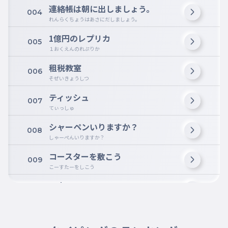
連絡帳は朝に出しましょう。
004
れんらくちょうはあさにだしましょう。
1億円のレプリカ
005
１おくえんのれぷりか
租税教室
006
そぜいきょうしつ
ティッシュ
007
てぃっしゅ
シャーペンいりますか？
008
しゃーぺんいりますか？
コースターを敷こう
009
こーすたーをしこう
お文具さん
010
おぶんぐさん
カステラさん
011
かすてらさん