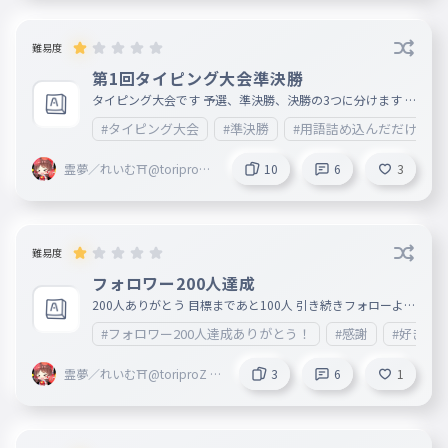
4g?ranking_current=total 準決勝はこちら
難易度
第1回タイピング大会準決勝
タイピング大会です 予選、準決勝、決勝の3つに分けます
予選でスコアが1050以上の人がプレイできます 記録がない
#タイピング大会
#準決勝
#用語詰め込んだだけ
方は予選をプレイしてください 準決勝でスコアが1200以上
の人が決勝に進めます 頑張ってください（試験プレイ済み
） https://ankey.io/wordbooks/d8fb3f29io6g02pr0od0?r
霊夢／れいむ⛩@toriproZ
10
6
3
anking_current=total 予選はこちら
＠Blossoms創設者 ＠ribbo
n ＠marisa
難易度
フォロワー200人達成
200人ありがとう 目標まであと100人 引き続きフォローよろ
しくね 名前のアイデアも募集中 霊夢の好きな教科のタイピ
#フォロワー200人達成ありがとう！
#感謝
#好きな
ングだよ
霊夢／れいむ⛩@toriproZ ＠
3
6
1
Blossoms創設者 ＠ribbon ＠
marisa