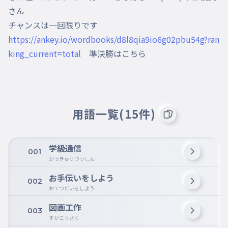
さん

https://ankey.io/wordbooks/d8l8qia9io6g02pbu54g?ran
king_current=total
　準決勝はこちら
用語一覧(15件)
学級通信
001
がっきゅうつうしん
お手伝いをしよう
002
おてつだいをしよう
図画工作
003
ずがこうさく