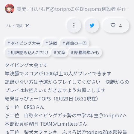
霊夢／れいむ⛩@toriproZ ＠Blossoms創設者 ＠rib
bon ＠marisa
4
14
プレイ回数
# タイピング大会
# 決勝
# 運命の一回
# 用語詰め込んだだけ
# 文章
# 結構簡単かも
タイピング大会です

準決勝でスコアが1200以上の人がプレイできます

記録がない方は予選からプレイしてください　決勝からの
プレイはお控えいただきますようお願いします

結果はっぴょーTOP3（6月23日 16:32現在）

🥇一位　0R53さん

🥈二位　自称タイピングガチ勢の中学2年生＠toriproZ∧
本部役員＠WIFI TEAM＠Limitlessさん

🥉三位　柴犬大ファン🫠　ふぉろば＠toriproZβ本部役員