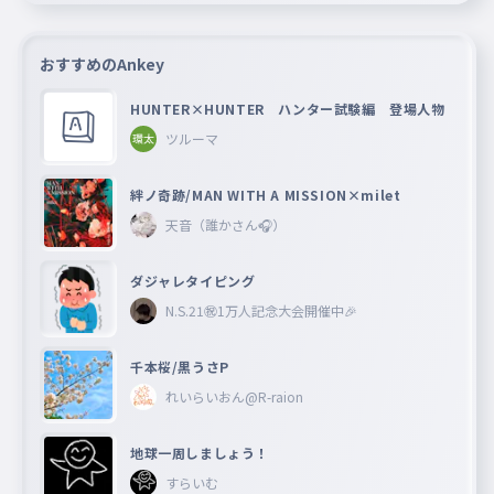
おすすめのAnkey
HUNTER×HUNTER ハンター試験編 登場人物
ツルーマ
絆ノ奇跡/MAN WITH A MISSION×milet
天音（誰かさん🎧）
ダジャレタイピング
N.S.21㊗︎1万人記念大会開催中🎉
千本桜/黒うさP
れいらいおん@R-raion
地球一周しましょう！
すらいむ