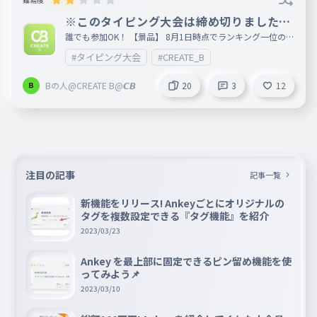
※このタイピング大会は締め切りました。
ご参加ありがとうございました。
誰でも参加OK！ 【景品】 8月1日時点でランキング一位の人
をフォロー&その人が一番直近に作ったAnkeyを私がいいね
#タイピング大会
#CREATE_B
、100回プレイさせていただきます！ ※ピン留めされている
のもがあれば、そちらをプレイさせていだだきます。 ※一
位の人がAnkeyを作成していなかった場合、二位の人に景品
Bの人@CREATE B@𝘾𝘽
20
3
12
が渡ります。 あと今回は二位、三位の方もフォローさせて
いただきます！ 【いいね企画】 このAnkeyのいいね数が1上
がる度に×10だけ優勝者への景品のプレイ回数が上がりま
す。(いいね10ついたら10×10=100なので優勝景品は100＋
100で合計200になる みたいな) 【参加賞】 一番直近に作成
されたAnkeyをいいねさせていただきます(ピン止めがある場
合そっちの方をいいねさせていただきます) ん？なんか参加
したのにされてなくね？ って人がいたら僕の確認漏れなの
注目の記事
でコメント欄で教えてください。 誤字、脱字があったら都
記事一覧
度お伝えください。 みんな気軽に参加してね！ 追記:優勝者
はthrowさんでした！おめでとうございます！
新機能をリリース! Ankeyごとにオリジナルの
タグを複数設定できる『タグ機能』を紹介
2023/03/23
Ankey を最上部に固定できるピン留め機能を使
ってみよう📌
2023/03/10