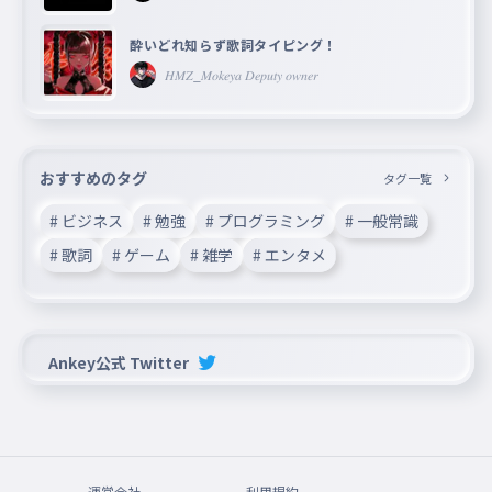
酔いどれ知らず歌詞タイピング！
𝐻𝑀𝑍_𝑀𝑜𝑘𝑒𝑦𝑎 𝐷𝑒𝑝𝑢𝑡𝑦 𝑜𝑤𝑛𝑒𝑟
おすすめのタグ
タグ一覧
# ビジネス
# 勉強
# プログラミング
# 一般常識
# 歌詞
# ゲーム
# 雑学
# エンタメ
Ankey公式 Twitter
運営会社
利用規約