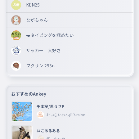
KEN25
ながちゃん
🍣タイピングを極めたい
サッカー 大好き
フクサン 293n
おすすめのAnkey
千本桜/黒うさP
れいらいおん@R-raion
ねこあるある
飯 少年期