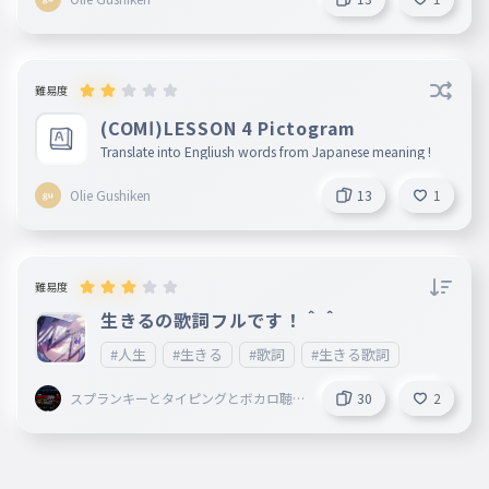
難易度
(COMⅠ)LESSON 4 Pictogram
Translate into Engliush words from Japanese meaning !
Olie Gushiken
13
1
難易度
生きるの歌詞フルです！＾＾
#人生
#生きる
#歌詞
#生きる歌詞
スプランキーとタイピングとボカロ聴
30
2
いてることしてる謎の小学生