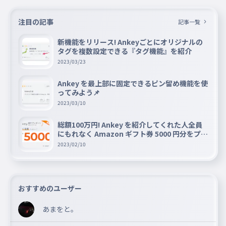
注目の記事
記事一覧
新機能をリリース! Ankeyごとにオリジナルの
タグを複数設定できる『タグ機能』を紹介
2023/03/23
Ankey を最上部に固定できるピン留め機能を使
ってみよう📌
2023/03/10
総額100万円! Ankey を紹介してくれた人全員
にもれなく Amazon ギフト券 5000 円分をプレ
ゼントキャンペーン!!
2023/02/10
おすすめのユーザー
あまをと。