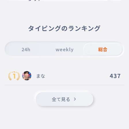
007
シヴァ
シヴァ
うり
タイピングのランキング
008
うり
うり
たっつん
24h
weekly
総合
009
たっつん
たっつん
どぬく
437
まな
010
どぬく
どぬく
ヒロくん
全て見る
011
ヒロくん
ヒロくん
のあ
012
のあ