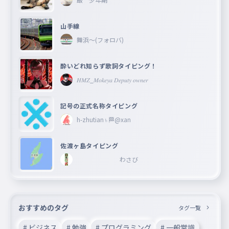
山手線
舞浜〜(フォロバ)
酔いどれ知らず歌詞タイピング！
𝐻𝑀𝑍_𝑀𝑜𝑘𝑒𝑦𝑎 𝐷𝑒𝑝𝑢𝑡𝑦 𝑜𝑤𝑛𝑒𝑟
記号の正式名称タイピング
h-zhutian♄🏁@xan
佐渡ヶ島タイピング
わさび
おすすめのタグ
タグ一覧
# ビジネス
# 勉強
# プログラミング
# 一般常識