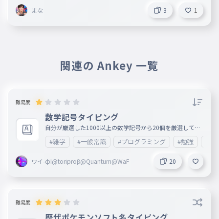
まな
3
1
関連の Ankey 一覧
難易度
数学記号タイピング
自分が厳選した1000以上の数学記号から20個を厳選して選
びました！
#雑学
#一般常識
#プログラミング
#勉強
#ビ
ワイ-фI@toriproβ@Quantum@WaF
20
難易度
歴代ポケモンソフト名タイピング