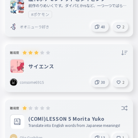
前作のりめいくです。ダイパとかrsなど、一つ一つでばらし
ました。とくべつソフト他にあったら教えてください
#ポケモン
オオニューラ好き
40
2
難易度
サイエンス
consome6915
30
2
難易度
(COMⅠ)LESSON 5 Morita Yuko
Translate into English words from Japanese meanings!
Olie Gushiken
13
1