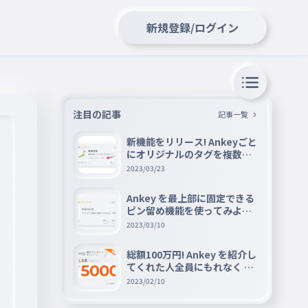
新規登録/ログイン
注目の記事
記事一覧
新機能をリリース! Ankeyごと
にオリジナルのタグを複数設
定できる『タグ機能』を紹介
2023/03/23
Ankey を最上部に固定できる
ピン留め機能を使ってみよう
📌
2023/03/10
総額100万円! Ankey を紹介し
てくれた人全員にもれなく A
mazon ギフト券 5000 円分を
2023/02/10
プレゼントキャンペーン!!