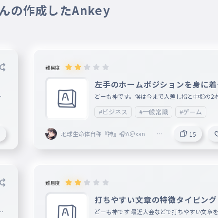
さんの作成したAnkey
主はこれ踊れる
難易度
左手のホームポジションを身に着
る
ジ
どーも神です。僕は今まで人差し指と中指の2
み
の打法だったのでそろそろちゃんとしようかな
#ビジネス
#一般常識
#ゲーム
いました。
地球生命体自称『神』🎧Λ＠xan @V
3
15
気がするwww
ertex本部 @fastest 副リーダー
なります
難易度
員
6月21日
打ちやすい文章の特徴タイピング
詞
どーも神です 最近大会などで打ちやすい文章