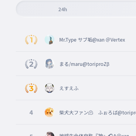
011
はなしおしお
24h
お前の席ねぇから
012
おめぇのせきねぇから
「おめぇ」と読みます
Mr.Type サブ垢@xan ＠Vertex
特別な存在だからです
013
とくべつなそんざいだからです
まる/maru@toriproZβ
その心笑ってるね
014
そのこころわらってるね
えすえふ
築地市場
015
つきじしじょう
4
柴犬大ファン🫠 ふぉろば@torip
チャリで来た
016
ちゃりできた
地球生命体自称『神』🎧Λ＠xan @V