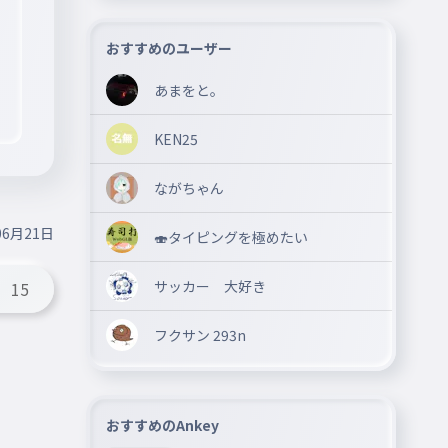
おすすめのユーザー
あまをと。
KEN25
ながちゃん
06月21日
🍣タイピングを極めたい
サッカー 大好き
15
フクサン 293n
おすすめのAnkey