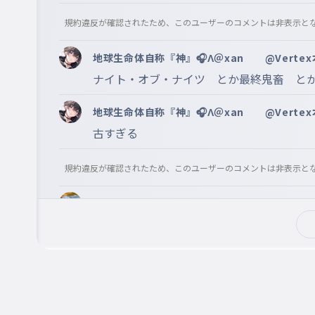
022
なにをしてんのう
規約違反が確認されたため、このユーザーのコメントは非表示と
北極熊
023
地球生命体自称『神』🎧Λ＠xan @Vertex本
ほっきょくぐま
ナイト・オブ・ナイツ　とか最終鬼畜　と
チーズ牛丼
024
地球生命体自称『神』🎧Λ＠xan @Vertex本
ちーずぎゅうどん
古すぎる
どしたん話聞こか
025
規約違反が確認されたため、このユーザーのコメントは非表示と
どしたんはなしきこか
柏餅さんだぞ（新／尾虎楼録）（旧／夜狼 藺酔
3Dアクションゲーム
026
す
3dアクションゲーム
古い　んなことあるわけ無いだろ

　　　　　⇑これ、ももうゆう人がいなく
水素
027
すいそ
Mr.Type サブ垢@xan ＠Vertex
6月21日
超エキサイティング！の後に3Dアクション
水素の音