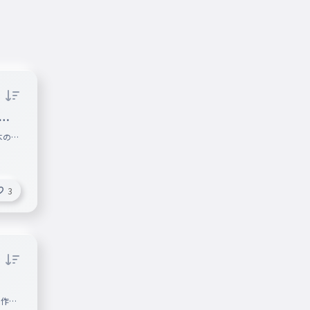
け
本のみ
と思
3
を作ろ