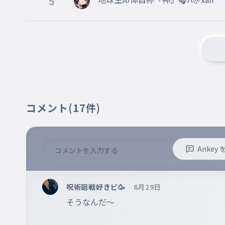
5
バラライカ
017
ばららいか
平成最大の風評被害
水のように激しく
018
みずのようにはげしく
バジリスク
019
コメント
(17件)
ばじりすく
やっちゃいなよそんな偽物なんか
020
やっちゃいなよそんなにせものなんか
Anke
神経が苛つく
※誹謗中傷、不適切なコメントはお控え下さい。
※コメントするには、ログインが必要です。
021
しんけいがいらつく
呪術廻戦好きピ🥳
6月29日
字幕の読み上げによってヤバいことに・・
そうなんだ～

何を四天王