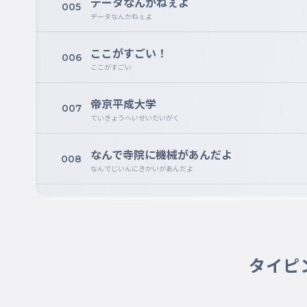
データなんかねぇよ
005
データなんかねぇよ
ここがすごい！
006
ここがすごい
帝京平成大学
007
ていきょうへいせいだいがく
なんで寺院に機械があんだよ
008
なんでじいんにきかいがあんだよ
53位
009
53い
810
タイピ
010
810
鼻塩塩