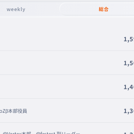
weekly
総合
1,
1,
1,
1,
roZβ本部役員
ertex本部 @fastest 副リーダー