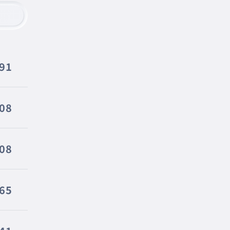
591
508
408
365