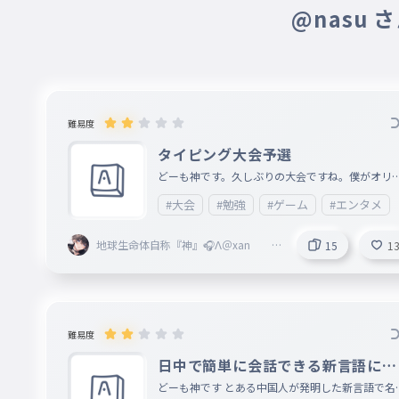
028
@nasu 
すいそのおと
Mr.Type サブ垢@xan ＠Vertex
6月21日
水のように激しく花のように激しく　　←
エアーマンが倒せない
029
えあーまんがたおせない
Mr.Type サブ垢@xan ＠Vertex
6月21日
チー牛の正式名称
勝ちとりたい
難易度
030
かちとりたい
タイピング大会予選
Mr.Type サブ垢@xan ＠Vertex
6月21日
どーも神です。久しぶりの大会ですね。僕がオリ
チーズ牛丼wwwww
連邦に反省を促す
ナルの打ちやすい文章作ったのでぜひプレイして
031
#大会
#勉強
#ゲーム
#エンタメ
れんぽうにはんせいをうながす
てください。 ルール ・上位16名が決勝進出 ・決勝
Mr.Type サブ垢@xan ＠Vertex
6月21日
に進出しない場合はコメントしてください。 期限 8/
地球生命体自称『神』🎧Λ＠xan @
15
1
俺普通の人じゃないからほとんど全部わかる
15まで
スーーーー
Vertex本部 @fastest 副リーダー
032
すーーーー
規約違反が確認されたため、このユーザーのコメントは非表示と
お買い物ショッピングの方
難易度
柴犬大ファン🫠 ふぉろば@toriproZβ本部役
suiiiiiiii
033
日中で簡単に会話できる新言語に慣
何個か聞き覚えあるｗ
suiiiiiiii
れよう！
どーも神です とある中国人が発明した新言語で名