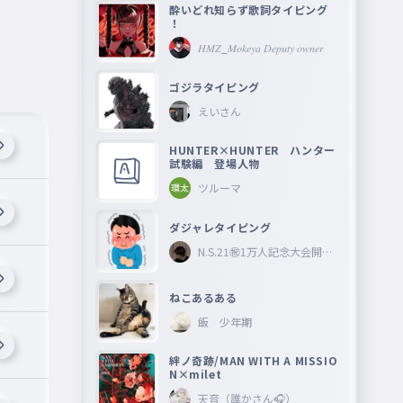
酔いどれ知らず歌詞タイピング
！
𝐻𝑀𝑍_𝑀𝑜𝑘𝑒𝑦𝑎 𝐷𝑒𝑝𝑢𝑡𝑦 𝑜𝑤𝑛𝑒𝑟
ゴジラタイピング
えいさん
HUNTER×HUNTER ハンター
試験編 登場人物
ツルーマ
ダジャレタイピング
N.S.21㊗︎1万人記念大会開催
中🎉
ねこあるある
飯 少年期
絆ノ奇跡/MAN WITH A MISSIO
N×milet
天音（誰かさん🎧）