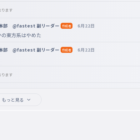
なります
部 @fastest 副リーダー
6月22日
作成者
かの東方系はやめた
部 @fastest 副リーダー
6月22日
作成者
なります
）400から６００代を行き来するAnkeyをしていま
6月22日
もっと見る
なった
ゲーム　がきて吹いたwwwww